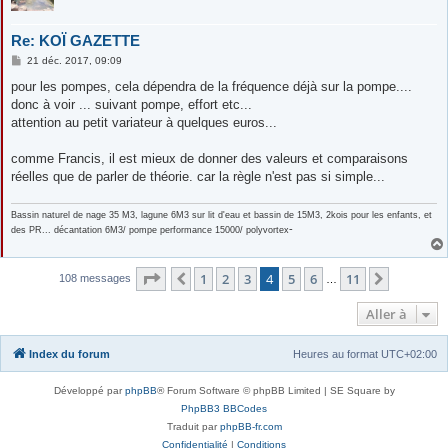
Re: KOÏ GAZETTE
M
21 déc. 2017, 09:09
e
s
pour les pompes, cela dépendra de la fréquence déjà sur la pompe....
s
donc à voir ... suivant pompe, effort etc...
a
g
attention au petit variateur à quelques euros...
e
comme Francis, il est mieux de donner des valeurs et comparaisons
réelles que de parler de théorie. car la règle n'est pas si simple...
Bassin naturel de nage 35 M3, lagune 6M3 sur lit d'eau et bassin de 15M3, 2kois pour les enfants, et
-
des PR... décantation 6M3/ pompe performance 15000/ polyvortex
Page
4
sur
11
1
2
3
4
5
6
11
Précédente
Suivante
108 messages
…
Aller à
Index du forum
Heures au format
UTC+02:00
Développé par
phpBB
® Forum Software © phpBB Limited | SE Square by
PhpBB3 BBCodes
Traduit par
phpBB-fr.com
Confidentialité
|
Conditions