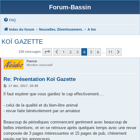
Forum-Bassin
FAQ
Index du forum
Nouvelles. Divertissement.
A lire
KOÏ GAZETTE
Page
4
sur
11
1
2
3
4
5
6
11
Précédente
Suivante
108 messages
…
Francis
Membre associatif
Re: Présentation Koï Gazette
M
17 déc. 2017, 20:39
e
s
Il faut espérer que vous gardiez le cap effectivement....
s
a
g
- celui de la qualité et du bien-être animal
e
- revue faite bénévolement par un amateur
Beaucoup de périodiques commencent gentiment avec beaucoup de
belles intentions, et on se retrouve après quelques temps avec une revue
composée de 3 pages intéressantes et 15 pages de pub, chèrement
payée par les annonceurs.