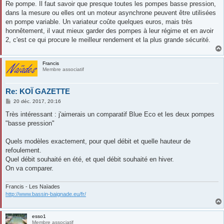
s
Re pompe. Il faut savoir que presque toutes les pompes basse pression,
s
dans la mesure ou elles ont un moteur asynchrone peuvent être utilisées
a
g
en pompe variable. Un variateur coûte quelques euros, mais très
e
honnêtement, il vaut mieux garder des pompes à leur régime et en avoir
2, c'est ce qui procure le meilleur rendement et la plus grande sécurité.
Francis
Membre associatif
Re: KOÏ GAZETTE
M
20 déc. 2017, 20:16
e
s
Très intéressant : j'aimerais un comparatif Blue Eco et les deux pompes
s
"basse pression"
a
g
e
Quels modèles exactement, pour quel débit et quelle hauteur de
refoulement.
Quel débit souhaité en été, et quel débit souhaité en hiver.
On va comparer.
Francis - Les Naïades
http://www.bassin-baignade.eu/fr/
esso1
Membre associatif