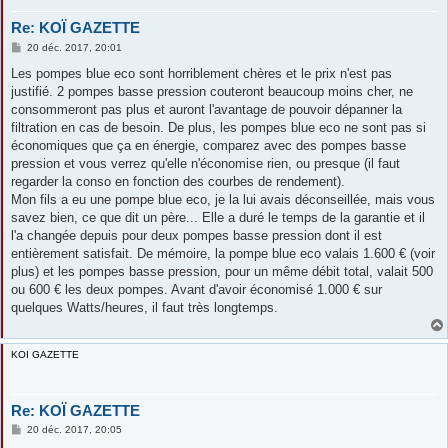
Re: KOÏ GAZETTE
M
20 déc. 2017, 20:01
e
s
Les pompes blue eco sont horriblement chères et le prix n'est pas
s
justifié. 2 pompes basse pression couteront beaucoup moins cher, ne
a
g
consommeront pas plus et auront l'avantage de pouvoir dépanner la
e
filtration en cas de besoin. De plus, les pompes blue eco ne sont pas si
économiques que ça en énergie, comparez avec des pompes basse
pression et vous verrez qu'elle n'économise rien, ou presque (il faut
regarder la conso en fonction des courbes de rendement).
Mon fils a eu une pompe blue eco, je la lui avais déconseillée, mais vous
savez bien, ce que dit un père... Elle a duré le temps de la garantie et il
l'a changée depuis pour deux pompes basse pression dont il est
entièrement satisfait. De mémoire, la pompe blue eco valais 1.600 € (voir
plus) et les pompes basse pression, pour un même débit total, valait 500
ou 600 € les deux pompes. Avant d'avoir économisé 1.000 € sur
quelques Watts/heures, il faut très longtemps.
KOI GAZETTE
Re: KOÏ GAZETTE
M
20 déc. 2017, 20:05
e