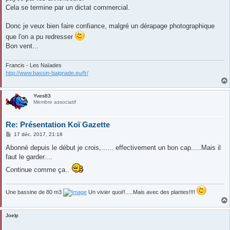
Cela se termine par un dictat commercial.
Donc je veux bien faire confiance, malgré un dérapage photographique
que l'on a pu redresser
Bon vent...
Francis - Les Naïades
http://www.bassin-baignade.eu/fr/
Yves83
Membre associatif
Re: Présentation Koï Gazette
M
17 déc. 2017, 21:18
e
s
Abonné depuis le début je crois,...... effectivement un bon cap.....Mais il
s
faut le garder....
a
g
Continue comme ça..
e
Une bassine de 80 m3
Un vivier quoi!!.....Mais avec des plantes!!!!
Joelp