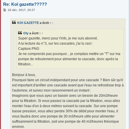
Re: Koï gazette?????
M
18 déc. 2017, 20:27
e
s
s
KOI GAZETTE
a écrit :
↑
a
g
e
Oly
a écrit :
↑
Super gazette, merci pour l'info, je me suis abonné.
A la lecture du n°3, sur les cascades, j'ai lu ceci :
Capture.PNG
Je ne comprends pas pourquoi... je comptais mettre un "T" sur ma
pompe de refoulement pour alimenter la cascade, donc après la
filtration...
Bonjour à tous,
Pourquoi faire un circuit indépendant pour une cascade ? Bien sûr qu'il
est important d'arrêter une cascade avant que l'eau ne refroidisse trop à
l'automne, et suivez mon raisonnement un instant :
Imaginons que vous ayez un bassin avec un besoin de 20m3/heure
pour la filtration. Si vous passez la cascade par la filtration, vous allez
monter l'eau d'un à deux mètres suivant la cascade. Sur une pompe
basse pression, vous allez perdre 30% de débit pour monter l'eau, il
vous faudra donc une pompe de 30 m3/heure utile pour alimenter
suffisamment la filtration, soit une pompe de 40 m3/heures théorique
environ.