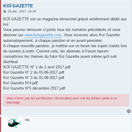
KOÏ GAZETTE
M
18 déc. 2017, 16:19
e
s
KOÏ GAZETTE est un magazine bimestriel gratuit entièrement dédié aux
s
koï.
a
g
Vous pouvez retrouver ci-joints tous les numéros précédents et vous
e
abonner sur
www.koisgazette.com
. Vous recevrez alors Koï Gazette
automatiquement, à chaque parution et en avant-première.
A chaque nouvelle parution, je mettrai sur ce forum les sujets traités lors
du numéro à sortir. Comme cela, les abonnés à Forum bassin
connaîtrons les thèmes du futur Koï Gazette avant même qu'il soit
distribué.
KOÏ GAZETTE N° 1 du 1 avril 2017.pdf
Koï Gazette N° 2 du 01-06-2017.pdf
Koï Gazette N° 3 du 01-08-2017.pdf
Koï Gazette N°4.pdf
Koï Gazette N°5 décembre 2017.pdf
Vous n’avez pas les permissions nécessaires pour voir les fichiers joints à ce
message.
Oly