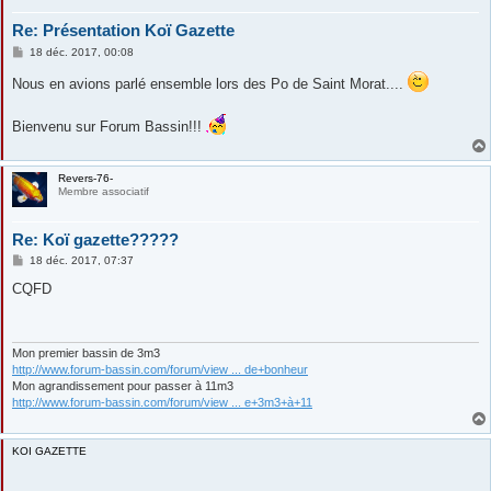
Re: Présentation Koï Gazette
M
18 déc. 2017, 00:08
e
s
Nous en avions parlé ensemble lors des Po de Saint Morat....
s
a
g
Bienvenu sur Forum Bassin!!!
e
Revers-76-
Membre associatif
Re: Koï gazette?????
M
18 déc. 2017, 07:37
e
s
CQFD
s
a
g
e
Mon premier bassin de 3m3
http://www.forum-bassin.com/forum/view ... de+bonheur
Mon agrandissement pour passer à 11m3
http://www.forum-bassin.com/forum/view ... e+3m3+à+11
KOI GAZETTE