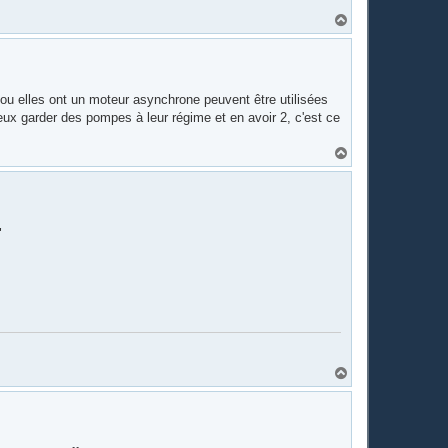
H
a
u
t
ou elles ont un moteur asynchrone peuvent être utilisées
ux garder des pompes à leur régime et en avoir 2, c'est ce
H
a
u
t
"
H
a
u
t