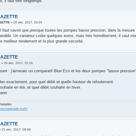
, il faut très longtemps.
GAZETTE
AZETTE
»
20 déc. 2017, 20:05
l faut savoir que presque toutes les pompes basse pression, dans la mesure 
riable. Un variateur coûte quelques euros, mais très honnêtement, il vaut mie
le meilleur rendement et la plus grande sécurité.
GAZETTE
s
»
20 déc. 2017, 20:16
ssant : j'aimerais un comparatif Blue Eco et les deux pompes "basse pression
es exactement, pour quel débit et quelle hauteur de refoulement.
ouhaité en été, et quel débit souhaité en hiver.
arer.
 Naïades
sin-baignade.eu/fr/
GAZETTE
»
21 déc. 2017, 09:09