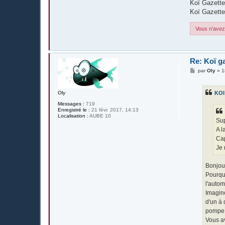
Koï Gazette
Koï Gazett
Vous n’avez 
Re: Koï g
M
par
Oly
»
1
e
s
s
Oly
KOI
a
g
Messages :
719
e
Enregistré le :
21 févr. 2017, 14:13
Localisation :
AUBE 10
Sup
A l
Ca
Je 
Bonjour
Pourquo
l'autom
Imagino
d'un à
pompe d
Vous av