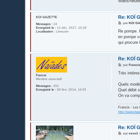
Watts/heures
Re: KOÏ 
KOI GAZETTE
M
par
KOI G
Messages :
24
e
Enregistré le :
12 déc. 2017, 10:28
s
Re pompe. I
Localisation :
Limousin
s
en pompe va
a
g
qui procure 
e
Re: KOÏ 
M
par
Franci
e
s
Très intére
Francis
s
Membre associatif
a
g
Quels modèl
Messages :
451
e
Quel débit s
Enregistré le :
09 févr. 2014, 16:55
On va comp
Francis - Les
http://www.bas
Re: KOÏ 
M
par
esso1
e