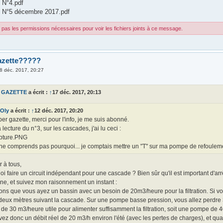
 N°4.pdf
e N°5 décembre 2017.pdf
pas les permissions nécessaires pour voir les fichiers joints à ce message.
azette?????
8 déc. 2017, 20:27
 GAZETTE
a écrit :
↑
17 déc. 2017, 20:13
Oly
a écrit :
↑
12 déc. 2017, 20:20
er gazette, merci pour l'info, je me suis abonné.
a lecture du n°3, sur les cascades, j'ai lu ceci :
pture.PNG
ne comprends pas pourquoi... je comptais mettre un "T" sur ma pompe de refoulement
 à tous,
i faire un circuit indépendant pour une cascade ? Bien sûr qu'il est important d'ar
ne, et suivez mon raisonnement un instant :
ns que vous ayez un bassin avec un besoin de 20m3/heure pour la filtration. Si vous
 deux mètres suivant la cascade. Sur une pompe basse pression, vous allez perdre 
e 30 m3/heure utile pour alimenter suffisamment la filtration, soit une pompe de 
ez donc un débit réel de 20 m3/h environ l'été (avec les pertes de charges), et qu