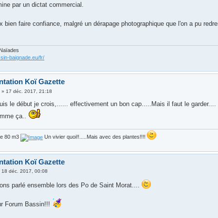
mine par un dictat commercial.
x bien faire confiance, malgré un dérapage photographique que l'on a pu redr
 Naïades
sin-baignade.eu/fr/
ntation Koï Gazette
3
»
17 déc. 2017, 21:18
s le début je crois,...... effectivement un bon cap.....Mais il faut le garder....
omme ça..
de 80 m3
Un vivier quoi!!.....Mais avec des plantes!!!!
ntation Koï Gazette
»
18 déc. 2017, 00:08
ons parlé ensemble lors des Po de Saint Morat....
r Forum Bassin!!!