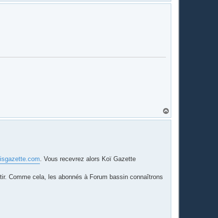
a
u
t
H
a
u
t
isgazette.com
. Vous recevrez alors Koï Gazette
sortir. Comme cela, les abonnés à Forum bassin connaîtrons