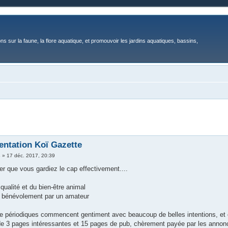
ons sur la faune, la flore aquatique, et promouvoir les jardins aquatiques, bassins,
entation Koï Gazette
s
»
17 déc. 2017, 20:39
rer que vous gardiez le cap effectivement....
a qualité et du bien-être animal
te bénévolement par un amateur
 périodiques commencent gentiment avec beaucoup de belles intentions, et 
 3 pages intéressantes et 15 pages de pub, chèrement payée par les annon