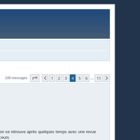
Page
4
sur
11
1
2
3
4
5
6
11
Précédente
Suivante
108 messages
…
on se retrouve après quelques temps avec une revue
ceurs.