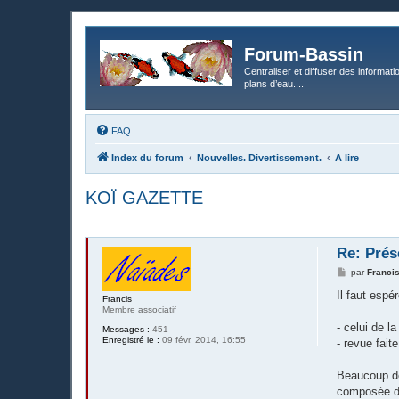
Forum-Bassin
Centraliser et diffuser des informati
plans d’eau....
FAQ
Index du forum
Nouvelles. Divertissement.
A lire
KOÏ GAZETTE
Re: Prés
M
par
Franci
e
s
Il faut espé
Francis
s
Membre associatif
a
g
- celui de l
Messages :
451
e
Enregistré le :
09 févr. 2014, 16:55
- revue fai
Beaucoup de
composée de