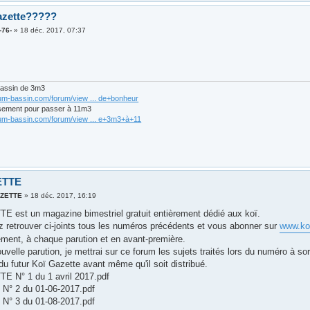
azette?????
-76-
»
18 déc. 2017, 07:37
bassin de 3m3
rum-bassin.com/forum/view ... de+bonheur
sement pour passer à 11m3
rum-bassin.com/forum/view ... e+3m3+à+11
ETTE
AZETTE
»
18 déc. 2017, 16:19
 est un magazine bimestriel gratuit entièrement dédié aux koï.
 retrouver ci-joints tous les numéros précédents et vous abonner sur
www.ko
ment, à chaque parution et en avant-première.
uvelle parution, je mettrai sur ce forum les sujets traités lors du numéro à 
u futur Koï Gazette avant même qu'il soit distribué.
 N° 1 du 1 avril 2017.pdf
 N° 2 du 01-06-2017.pdf
 N° 3 du 01-08-2017.pdf