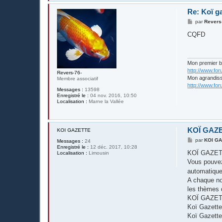
Re: Koï g
M
par
Revers
e
s
CQFD
s
a
g
e
Mon premier 
http://www.fo
Revers-76-
Mon agrandis
Membre associatif
http://www.fo
Messages :
13598
Enregistré le :
04 nov. 2016, 10:50
Localisation :
Marne la Vallée
KOÏ GAZ
KOI GAZETTE
M
par
KOI G
Messages :
24
e
Enregistré le :
12 déc. 2017, 10:28
s
KOÏ GAZETTE
Localisation :
Limousin
s
Vous pouvez
a
g
automatique
e
A chaque no
les thèmes d
KOÏ GAZETTE
Koï Gazette
Koï Gazette