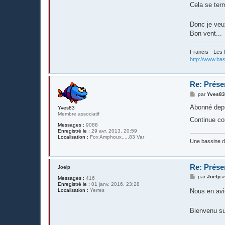
Cela se ter
Donc je veu
Bon vent...
Francis - Les
http://www.bas
Re: Prése
M
par
Yves8
e
s
Abonné depui
Yves83
s
Membre associatif
a
Continue c
g
Messages :
9088
e
Enregistré le :
29 avr. 2013, 20:59
Localisation :
Fox Amphoux.....83 Var
Une bassine 
Re: Prése
Joelp
M
par
Joelp
Messages :
416
e
Enregistré le :
01 janv. 2016, 23:28
s
Localisation :
Yerres
Nous en avi
s
a
g
Bienvenu su
e