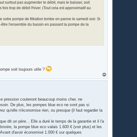
 faut surtout pas augmenter le débit, mais le baisser, soit
is trop de débit l'hiver. (Tout cela est approximatif au
e votre pompe de filtration tombe en panne le samedi soir. Si
t-être l'ensemble du bassin en passant la pompe de la
ompe soit toujours utile ?
H
a
u
t
sse pression couteront beaucoup moins cher, ne
esoin. De plus, les pompes blue eco ne sont pas si
qu'elle n'économise rien, ou presque (il faut regarder la
 dit un père... Elle a duré le temps de la garantie et il l'a
oire, la pompe blue eco valais 1.600 € (voir plus) et les
 Avant d'avoir économisé 1.000 € sur quelques