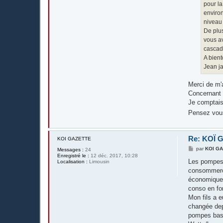
pour la
environ
niveau 
De plus
vous av
cascade
A bient
Jean j
Merci de m'a
Concernant 
Je comptais
Pensez vous
Re: KOÏ 
KOI GAZETTE
M
par
KOI G
Messages :
24
e
Enregistré le :
12 déc. 2017, 10:28
s
Les pompes 
Localisation :
Limousin
s
consommeron
a
g
économiques
e
conso en fo
Mon fils a e
changée dep
pompes bass