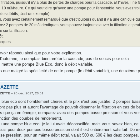
 filtration, puisqu'il n'y a plus de pertes de charges pour la cascade. Et l'hiver, il ne
 10 m3/heure. Ce qui veut dire qu'avec une pompe pour l'ensemble, vous avez trois fo
des débits, c'est un exemple).
, vous avez certainement remarqué que c'est toujours quand il y a une canicule qu
ez 2 pompes de 20 m3 identiques, vous pouvez toujours sauver la filtration et peu
 sur la filtration.
ôt.
acques
voir répondu ainsi que pour votre explication.
l'automne, je comptais bien arrêter la cascade, pas de soucis pour cela.
 mettre une pompe Blue Eco, donc à débit variable.
 que malgré la spécificité de cette pompe (le débit variable), une deuxième p
GAZETTE
AZETTE
»
20 déc. 2017, 20:01
blue eco sont horriblement chères et le prix n'est pas justifié. 2 pompes ba
t pas plus et auront l'avantage de pouvoir dépanner la filtration en cas de b
 que ça en énergie, comparez avec des pompes basse pression et vous verrez 
nction des courbes de rendement).
u une pompe blue eco, je la lui avais déconseillée, mais vous savez bien, ce que
uis pour deux pompes basse pression dont il est entièrement satisfait. De mém
e pression, pour un même débit total, valait 500 ou 600 € les deux pompes.