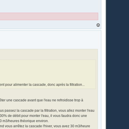
H
a
u
t
 pour alimenter la cascade, donc après la filtration...
rêter une cascade avant que l'eau ne refroidisse trop à
 passez la cascade par la filtration, vous allez monter l'eau
30% de débit pour monter l'eau, il vous faudra donc une
40 m3/heures théorique environ.
and vous arrêtez la cascade l'hiver, vous avez 30 m3/heure