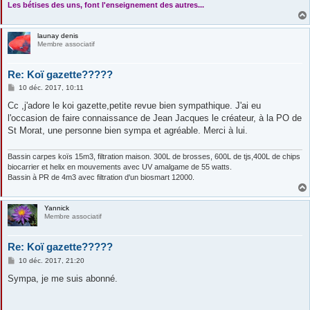
Les bétises des uns, font l'enseignement des autres...
launay denis
Membre associatif
Re: Koï gazette?????
M
10 déc. 2017, 10:11
e
s
Cc ,j'adore le koi gazette,petite revue bien sympathique. J'ai eu
s
l'occasion de faire connaissance de Jean Jacques le créateur, à la PO de
a
g
St Morat, une personne bien sympa et agréable. Merci à lui.
e
Bassin carpes koïs 15m3, filtration maison. 300L de brosses, 600L de tjs,400L de chips
biocarrier et helix en mouvements avec UV amalgame de 55 watts.
Bassin à PR de 4m3 avec filtration d'un biosmart 12000.
Yannick
Membre associatif
Re: Koï gazette?????
M
10 déc. 2017, 21:20
e
s
Sympa, je me suis abonné.
s
a
g
e