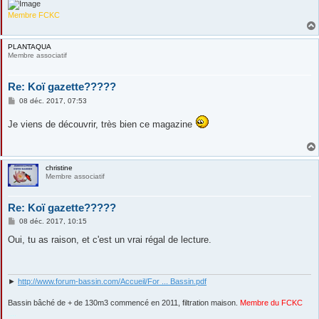
Membre FCKC
PLANTAQUA
Membre associatif
Re: Koï gazette?????
M
08 déc. 2017, 07:53
e
s
Je viens de découvrir, très bien ce magazine
s
a
g
e
christine
Membre associatif
Re: Koï gazette?????
M
08 déc. 2017, 10:15
e
s
Oui, tu as raison, et c'est un vrai régal de lecture.
s
a
g
e
►
http://www.forum-bassin.com/Accueil/For ... Bassin.pdf
Bassin bâché de + de 130m3 commencé en 2011, filtration maison.
Membre du FCKC
....