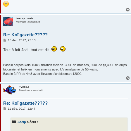
launay denis
Membre associatif
Re: Koï gazette?????
M
10 déc. 2017, 23:13
e
s
Tout à fait Joël, tout est dit.
s
a
g
e
Bassin carpes koïs 15m3, filtration maison. 300L de brosses, 600L de tjs,400L de chips
biocarrier et helix en mouvements avec UV amalgame de 55 watts.
Bassin à PR de 4m3 avec filtration d'un biosmart 12000.
Yves83
Membre associatif
Re: Koï gazette?????
M
11 déc. 2017, 12:47
e
s
s
Joelp
a écrit :
↑
a
g
e