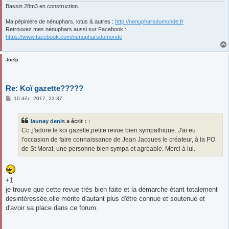
Bassin 28m3 en construction.
Ma pépinière de nénuphars, lotus & autres :
http://nenupharsdumonde.fr
Retrouvez mes nénuphars aussi sur Facebook :
https://www.facebook.com/nenupharsdumonde
Joelp
Re: Koï gazette?????
M
10 déc. 2017, 22:37
e
s
s
launay denis
a écrit :
↑
a
g
Cc ,j'adore le koi gazette,petite revue bien sympathique. J'ai eu
e
l'occasion de faire connaissance de Jean Jacques le créateur, à la PO
de St Morat, une personne bien sympa et agréable. Merci à lui.
+1
je trouve que cette revue trés bien faite et la démarche étant totalement
désintéressée,elle mérite d'autant plus d'être connue et soutenue et
d'avoir sa place dans ce forum.