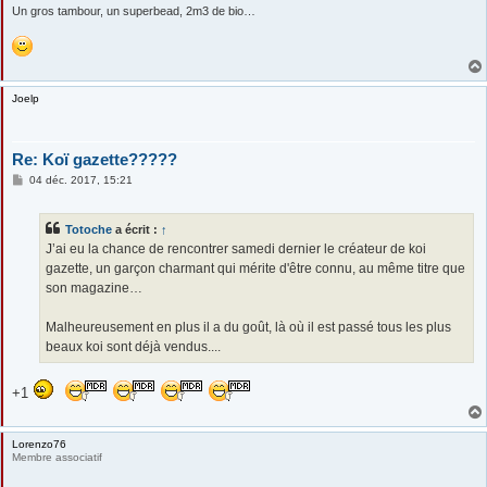
Un gros tambour, un superbead, 2m3 de bio…
Joelp
Re: Koï gazette?????
M
04 déc. 2017, 15:21
e
s
s
Totoche
a écrit :
↑
a
g
J’ai eu la chance de rencontrer samedi dernier le créateur de koi
e
gazette, un garçon charmant qui mérite d'être connu, au même titre que
son magazine…
Malheureusement en plus il a du goût, là où il est passé tous les plus
beaux koi sont déjà vendus....
+1
Lorenzo76
Membre associatif