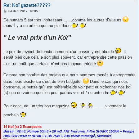
Re: Koï gazette?????
M
04 déc. 2017, 18:05
e
s
Ce numéro 5 est très intéressant........comme les autres d'ailleurs
s
mais il y a un article qui me plait bien
a
g
e
" Le vrai prix d'un Koï"
Le prix de revient de fonctionnement d'un bassin y est abordé
il
serait bien que cela le soit plus souvent, car entreprendre cette passion
c'est un coût que certains n'ont pas toujours intégré
Comme bon nombre des projets que nous sommes menés à entreprendre
dans notre existence c'est de bien budgéter
Dans le cas qui nous
concerne, je pense qu'il est préférable de voir petit et bichonner nos koï
(s) que de voir ce que l'on peut parfois voir et / ou entendre
Pour conclure, un très bon magazine
........ vivement le
prochain
14 Koï (s) 2 Esturgeons
Bassin: 42m3, Pompe 50m3 + 20 m3, FAT Inazuma, Filtre SHARK 150/80 + Pompe
HIBLOW HP60 et HP 80 + 1 UV 75W + 2UV x50W Immergé, Skimmer,