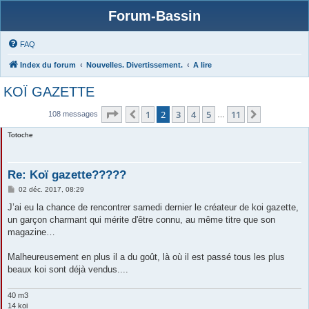
Forum-Bassin
FAQ
Index du forum
Nouvelles. Divertissement.
A lire
KOÏ GAZETTE
Page
2
sur
11
1
2
3
4
5
11
Précédente
Suivante
108 messages
…
Totoche
Re: Koï gazette?????
M
02 déc. 2017, 08:29
e
s
J’ai eu la chance de rencontrer samedi dernier le créateur de koi gazette,
s
un garçon charmant qui mérite d'être connu, au même titre que son
a
g
magazine…
e
Malheureusement en plus il a du goût, là où il est passé tous les plus
beaux koi sont déjà vendus....
40 m3
14 koi