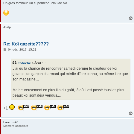
Un gros tambour, un superbead, 2m3 de bio…
Joelp
Re: Koï gazette?????
M
04 déc. 2017, 15:21
e
s
s
Totoche
a écrit :
↑
a
g
J’ai eu la chance de rencontrer samedi dernier le créateur de koi
e
gazette, un garçon charmant qui mérite d'être connu, au même titre que
son magazine…
Malheureusement en plus il a du goût, là où il est passé tous les plus
beaux koi sont déjà vendus....
+1
Lorenzo76
Membre associatif