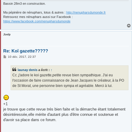
Bassin 28m3 en construction.
Ma pépinière de nénuphars, lotus & autres :
http://nenupharsdumonde.fr
Retrouvez mes nénuphars aussi sur Facebook :
https://www.facebook.com/nenupharsdumonde
Joelp
Re: Koï gazette?????
M
10 déc. 2017, 22:37
e
s
s
launay denis
a écrit :
↑
a
g
Cc ,j'adore le koi gazette,petite revue bien sympathique. J'ai eu
e
l'occasion de faire connaissance de Jean Jacques le créateur, à la PO
de St Morat, une personne bien sympa et agréable. Merci à lui.
+1
je trouve que cette revue trés bien faite et la démarche étant totalement
désintéressée,elle mérite d'autant plus d'être connue et soutenue et
d'avoir sa place dans ce forum.