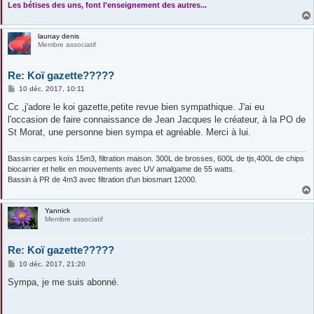
Les bétises des uns, font l'enseignement des autres...
launay denis
Membre associatif
Re: Koï gazette?????
M
10 déc. 2017, 10:11
e
s
Cc ,j'adore le koi gazette,petite revue bien sympathique. J'ai eu
s
l'occasion de faire connaissance de Jean Jacques le créateur, à la PO de
a
g
St Morat, une personne bien sympa et agréable. Merci à lui.
e
Bassin carpes koïs 15m3, filtration maison. 300L de brosses, 600L de tjs,400L de chips
biocarrier et helix en mouvements avec UV amalgame de 55 watts.
Bassin à PR de 4m3 avec filtration d'un biosmart 12000.
Yannick
Membre associatif
Re: Koï gazette?????
M
10 déc. 2017, 21:20
e
s
Sympa, je me suis abonné.
s
a
g
e