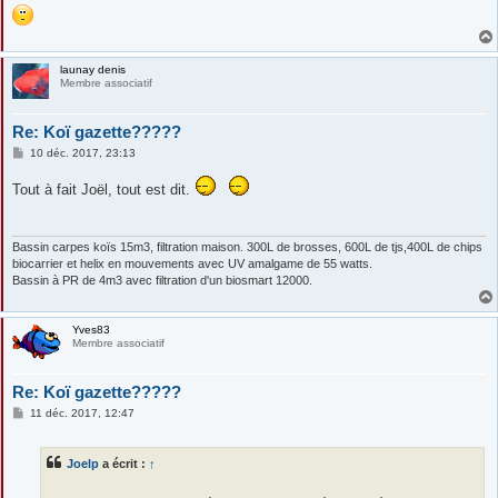
launay denis
Membre associatif
Re: Koï gazette?????
M
10 déc. 2017, 23:13
e
s
Tout à fait Joël, tout est dit.
s
a
g
e
Bassin carpes koïs 15m3, filtration maison. 300L de brosses, 600L de tjs,400L de chips
biocarrier et helix en mouvements avec UV amalgame de 55 watts.
Bassin à PR de 4m3 avec filtration d'un biosmart 12000.
Yves83
Membre associatif
Re: Koï gazette?????
M
11 déc. 2017, 12:47
e
s
s
Joelp
a écrit :
↑
a
g
e