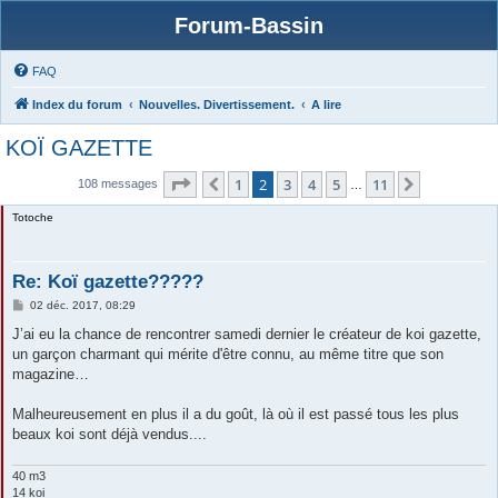
Forum-Bassin
FAQ
Index du forum
Nouvelles. Divertissement.
A lire
KOÏ GAZETTE
Page
2
sur
11
1
2
3
4
5
11
Précédente
Suivante
108 messages
…
Totoche
Re: Koï gazette?????
M
02 déc. 2017, 08:29
e
s
J’ai eu la chance de rencontrer samedi dernier le créateur de koi gazette,
s
un garçon charmant qui mérite d'être connu, au même titre que son
a
g
magazine…
e
Malheureusement en plus il a du goût, là où il est passé tous les plus
beaux koi sont déjà vendus....
40 m3
14 koi