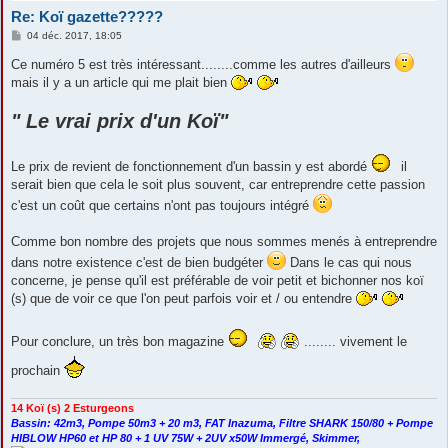
Re: Koï gazette?????
M
04 déc. 2017, 18:05
e
s
Ce numéro 5 est très intéressant........comme les autres d'ailleurs
s
mais il y a un article qui me plait bien
a
g
e
" Le vrai prix d'un Koï"
Le prix de revient de fonctionnement d'un bassin y est abordé
il
serait bien que cela le soit plus souvent, car entreprendre cette passion
c'est un coût que certains n'ont pas toujours intégré
Comme bon nombre des projets que nous sommes menés à entreprendre
dans notre existence c'est de bien budgéter
Dans le cas qui nous
concerne, je pense qu'il est préférable de voir petit et bichonner nos koï
(s) que de voir ce que l'on peut parfois voir et / ou entendre
Pour conclure, un très bon magazine
........ vivement le
prochain
14 Koï (s) 2 Esturgeons
Bassin: 42m3, Pompe 50m3 + 20 m3, FAT Inazuma, Filtre SHARK 150/80 + Pompe
HIBLOW HP60 et HP 80 + 1 UV 75W + 2UV x50W Immergé, Skimmer,