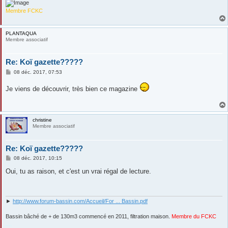
Membre FCKC
PLANTAQUA
Membre associatif
Re: Koï gazette?????
M
08 déc. 2017, 07:53
e
s
Je viens de découvrir, très bien ce magazine
s
a
g
e
christine
Membre associatif
Re: Koï gazette?????
M
08 déc. 2017, 10:15
e
s
Oui, tu as raison, et c'est un vrai régal de lecture.
s
a
g
e
►
http://www.forum-bassin.com/Accueil/For ... Bassin.pdf
Bassin bâché de + de 130m3 commencé en 2011, filtration maison.
Membre du FCKC
....