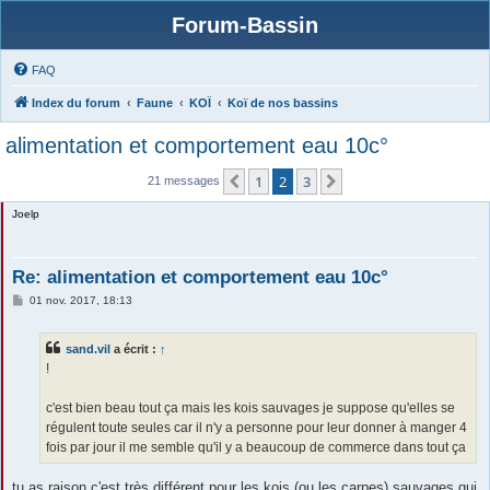
Forum-Bassin
FAQ
Index du forum
Faune
KOÏ
Koï de nos bassins
alimentation et comportement eau 10c°
1
2
3
Précédente
Suivante
21 messages
Joelp
Re: alimentation et comportement eau 10c°
M
01 nov. 2017, 18:13
e
s
s
sand.vil
a écrit :
↑
a
g
!
e
c'est bien beau tout ça mais les kois sauvages je suppose qu'elles se
régulent toute seules car il n'y a personne pour leur donner à manger 4
fois par jour il me semble qu'il y a beaucoup de commerce dans tout ça
tu as raison c'est très différent pour les kois (ou les carpes) sauvages qui