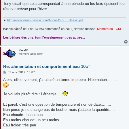
s
Tony disait que cela correspondait à une période où les kois épuisent leur
s
réserve prévue pour l'hiver.
a
g
e
►
http://www.forum-bassin.com/Accueil/For ... Bassin.pdf
Bassin bâché de + de 130m3 commencé en 2011, filtration maison.
Membre du FCKC
....
Les bétises des uns, font l'enseignement des autres...
Yves83
Membre associatif
Re: alimentation et comportement eau 10c°
M
02 nov. 2017, 10:07
e
s
Alors, effectivement, j'ai utilisé un terme impropre: Hibernation...........
s
a
g
e
Je voulais plutôt dire : Léthargie....
Et pareil: c'est une question de température et non de date.........
Bon perso je ne change pas de bouffe, mais j'adapte la quantité.....
Eau chaude : beaucoup
Eau moins chaude: un peu moins
Eau froide: très peu