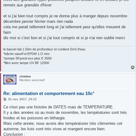
remets aux granulés d'hiver
et si j'ai bien tout compris je ne donne plus à manger depuis novembre
décembre janvier février mars rien nada
cela me parait tellement long et j'ai tellement peur qu'elles meurent de
faim
dis moi si c'est bon et si j'ai tout compris et si je n'ai rien oublié merci
le bassin fait 1.50m de profondeur et contient 5m3 d'eau
*bâche oaseFol EPDM 1.O mm
*pompe SFpond eco plus E 3500
*filtre avec lampe UV BF 12000
christine
Membre associatif
Re: alimentation et comportement eau 10c°
M
01 nov. 2017, 23:12
e
s
Ce n'est pas une histoire de DATES mais de TEMPERATURE.
s
Il y a des années où au mois de novembre, les températures sont très
a
g
froides et les poissons en léthargie.
e
Mais cette année, nous avons des températures très clémentes cet
automne, les kois sont très vives et mangent encore bien.
Conclusion :