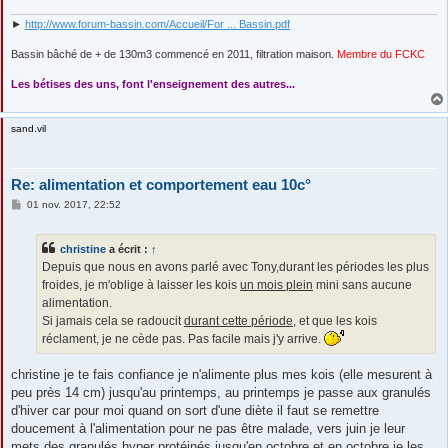
►
http://www.forum-bassin.com/Accueil/For ... Bassin.pdf
Bassin bâché de + de 130m3 commencé en 2011, filtration maison.
Membre du FCKC
....
Les bétises des uns, font l'enseignement des autres...
sand.vil
Re: alimentation et comportement eau 10c°
M
01 nov. 2017, 22:52
e
s
s
christine
a écrit :
↑
a
g
Depuis que nous en avons parlé avec Tony,durant les périodes les plus
e
froides, je m'oblige à laisser les kois
un mois plein
mini sans aucune
alimentation.
Si jamais cela se radoucit
durant cette période
, et que les kois
réclament, je ne cède pas. Pas facile mais j'y arrive.
christine je te fais confiance je n'alimente plus mes kois (elle mesurent à
peu près 14 cm) jusqu'au printemps, au printemps je passe aux granulés
d'hiver car pour moi quand on sort d'une diète il faut se remettre
doucement à l'alimentation pour ne pas être malade, vers juin je leur
mets des granulés hyper protéinés jusqu'en octobre et en octobre je les