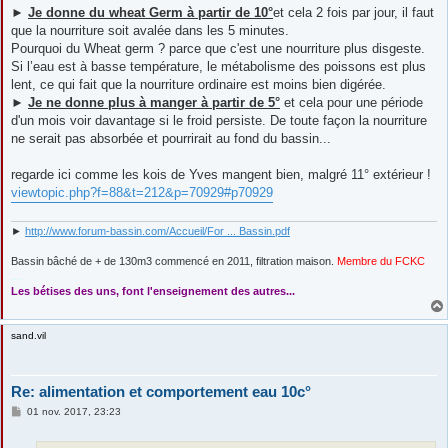
►
Je donne du wheat Germ à partir de 10°
et cela 2 fois par jour, il faut
que la nourriture soit avalée dans les 5 minutes.
Pourquoi du Wheat germ ? parce que c'est une nourriture plus disgeste.
Si l’eau est à basse température, le métabolisme des poissons est plus
lent, ce qui fait que la nourriture ordinaire est moins bien digérée.
►
Je ne donne plus à manger à partir de 5°
et cela pour une période
d'un mois voir davantage si le froid persiste. De toute façon la nourriture
ne serait pas absorbée et pourrirait au fond du bassin...
regarde ici comme les kois de Yves mangent bien, malgré 11° extérieur !
viewtopic.php?f=88&t=212&p=70929#p70929
►
http://www.forum-bassin.com/Accueil/For ... Bassin.pdf
Bassin bâché de + de 130m3 commencé en 2011, filtration maison.
Membre du FCKC
....
Les bétises des uns, font l'enseignement des autres...
sand.vil
Re: alimentation et comportement eau 10c°
M
01 nov. 2017, 23:23
e
s
s