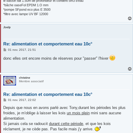
le bassin fait 1.50m de profondeur et contient 5m3 d'eau
*bâche oaseFol EPDM 1.O mm
*pompe SFpond eco plus E 3500
*filtre avec lampe UV BF 12000
Joelp
Re: alimentation et comportement eau 10c°
M
01 nov. 2017, 21:51
e
s
donc elles ont encore moins de réserves pour "passer" l'hiver
s
a
g
e
christine
Membre associatif
Re: alimentation et comportement eau 10c°
M
01 nov. 2017, 22:02
e
s
Depuis que nous en avons parlé avec Tony,durant les périodes les plus
s
froides, je m'oblige à laisser les kois
un mois plein
mini sans aucune
a
g
alimentation.
e
Si jamais cela se radoucit
durant cette période
, et que les kois
réclament, je ne cède pas. Pas facile mais j'y arrive.