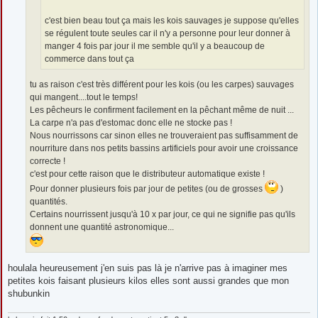
c'est bien beau tout ça mais les kois sauvages je suppose qu'elles
se régulent toute seules car il n'y a personne pour leur donner à
manger 4 fois par jour il me semble qu'il y a beaucoup de
commerce dans tout ça
tu as raison c'est très différent pour les kois (ou les carpes) sauvages
qui mangent....tout le temps!
Les pêcheurs le confirment facilement en la pêchant même de nuit ...
La carpe n'a pas d'estomac donc elle ne stocke pas !
Nous nourrissons car sinon elles ne trouveraient pas suffisamment de
nourriture dans nos petits bassins artificiels pour avoir une croissance
correcte !
c'est pour cette raison que le distributeur automatique existe !
Pour donner plusieurs fois par jour de petites (ou de grosses
)
quantités.
Certains nourrissent jusqu'à 10 x par jour, ce qui ne signifie pas qu'ils
donnent une quantité astronomique...
houlala heureusement j'en suis pas là je n'arrive pas à imaginer mes
petites kois faisant plusieurs kilos elles sont aussi grandes que mon
shubunkin