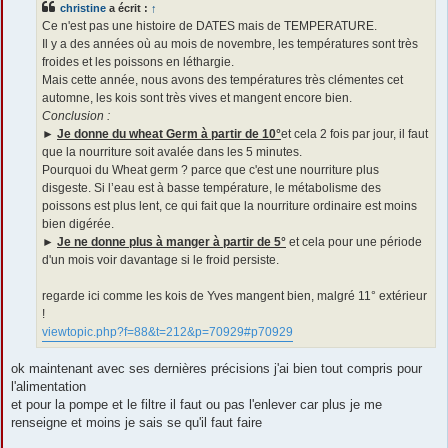
christine
a écrit :
↑
a
g
Ce n'est pas une histoire de DATES mais de TEMPERATURE.
e
Il y a des années où au mois de novembre, les températures sont très
froides et les poissons en léthargie.
Mais cette année, nous avons des températures très clémentes cet
automne, les kois sont très vives et mangent encore bien.
Conclusion :
►
Je donne du wheat Germ à partir de 10°
et cela 2 fois par jour, il faut
que la nourriture soit avalée dans les 5 minutes.
Pourquoi du Wheat germ ? parce que c'est une nourriture plus
disgeste. Si l’eau est à basse température, le métabolisme des
poissons est plus lent, ce qui fait que la nourriture ordinaire est moins
bien digérée.
►
Je ne donne plus à manger à partir de 5°
et cela pour une période
d'un mois voir davantage si le froid persiste.
regarde ici comme les kois de Yves mangent bien, malgré 11° extérieur
!
viewtopic.php?f=88&t=212&p=70929#p70929
ok maintenant avec ses dernières précisions j'ai bien tout compris pour
l'alimentation
et pour la pompe et le filtre il faut ou pas l'enlever car plus je me
renseigne et moins je sais se qu'il faut faire