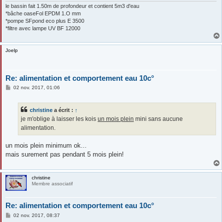
le bassin fait 1.50m de profondeur et contient 5m3 d'eau
*bâche oaseFol EPDM 1.O mm
*pompe SFpond eco plus E 3500
*filtre avec lampe UV BF 12000
Joelp
Re: alimentation et comportement eau 10c°
M
02 nov. 2017, 01:06
e
s
s
christine
a écrit :
↑
a
g
je m'oblige à laisser les kois
un mois plein
mini sans aucune
e
alimentation.
un mois plein minimum ok...
mais surement pas pendant 5 mois plein!
christine
Membre associatif
Re: alimentation et comportement eau 10c°
M
02 nov. 2017, 08:37
e