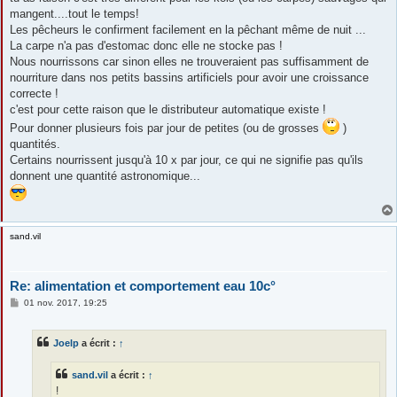
mangent....tout le temps!
Les pêcheurs le confirment facilement en la pêchant même de nuit ...
La carpe n'a pas d'estomac donc elle ne stocke pas !
Nous nourrissons car sinon elles ne trouveraient pas suffisamment de
nourriture dans nos petits bassins artificiels pour avoir une croissance
correcte !
c'est pour cette raison que le distributeur automatique existe !
Pour donner plusieurs fois par jour de petites (ou de grosses
)
quantités.
Certains nourrissent jusqu'à 10 x par jour, ce qui ne signifie pas qu'ils
donnent une quantité astronomique...
sand.vil
Re: alimentation et comportement eau 10c°
M
01 nov. 2017, 19:25
e
s
s
Joelp
a écrit :
↑
a
g
e
sand.vil
a écrit :
↑
!