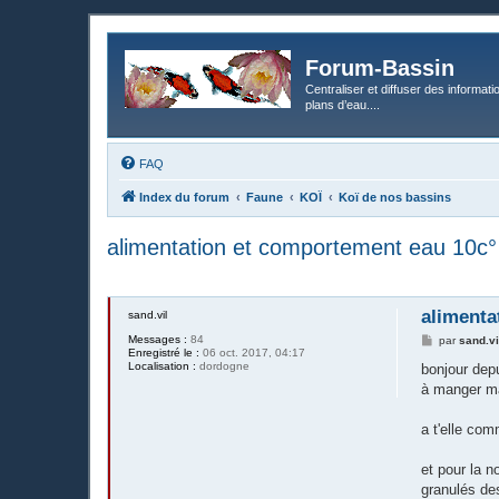
Forum-Bassin
Centraliser et diffuser des informati
plans d’eau....
FAQ
Index du forum
Faune
KOÏ
Koï de nos bassins
alimentation et comportement eau 10c°
alimenta
sand.vil
Messages :
84
M
par
sand.vi
Enregistré le :
06 oct. 2017, 04:17
e
Localisation :
dordogne
s
bonjour dep
s
à manger mai
a
g
e
a t'elle co
et pour la 
granulés des