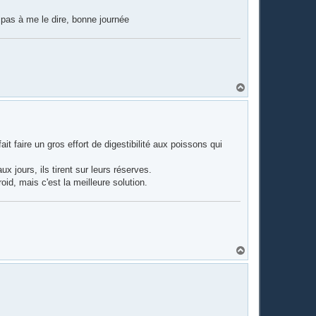
 pas à me le dire, bonne journée
H
a
u
t
 faire un gros effort de digestibilité aux poissons qui
x jours, ils tirent sur leurs réserves.
froid, mais c'est la meilleure solution.
H
a
u
t