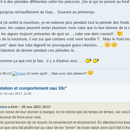
ent à des périodes différentes selon les poissons..j'en ai qui se posent au fond
jusqu'au réchauffement de l'eau....Souvent au printemps...
 j'ai arrêté la nourriture, je ne redonne plus pendant tout la période des froids
ave, les carpes peuvent rester plusieurs mois sans que tu leur donnes de la nou
les algues toujours présentes de quoi se ....caler une dent creuse!!..
 de la nourriture, il est sur que certains vont venir bouffer !!...Mais le froid r
rrir" dans leur tube digestif en provoquant grave infection......
'abstenir de donner pendant ces périodes là.....
 comme ça que moi je fais...il y a d'autres avis......
de 80 m3
Un vivier quoi!!.....Mais avec des plantes!!!!
ntation et comportement eau 10c°
l
»
01 nov. 2017, 11:45
stine
a écrit :
↑
01 nov. 2017, 10:17
n cesse de leur donner à manger, on ne donne pas de temps en temps, car cela fait f
aucoup de force pour cela.
ls auront besoin de se nourrir, ils remonteront et réclameront. En attendant les beaux
rai que cela fait plutôt mal au cœur de les "priver" de toute ration alors qu'il fait si fr