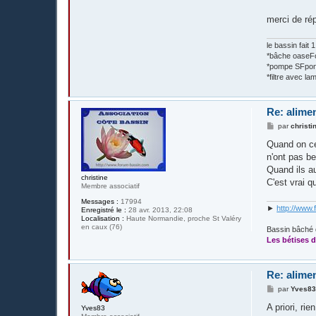
merci de rép
le bassin fait
*bâche oase
*pompe SFpon
*filtre avec 
Re: alime
M
par
christi
e
s
Quand on ce
s
n'ont pas b
a
g
Quand ils au
e
christine
C'est vrai qu
Membre associatif
Messages :
17994
►
http://www.
Enregistré le :
28 avr. 2013, 22:08
Localisation :
Haute Normandie, proche St Valéry
en caux (76)
Bassin bâché 
Les bétises d
Re: alime
M
par
Yves8
e
s
A priori, rie
Yves83
s