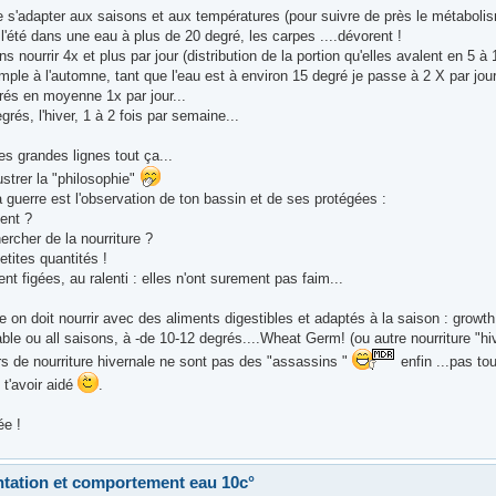
e s'adapter aux saisons et aux températures (pour suivre de près le métabolis
'été dans une eau à plus de 20 degré, les carpes ....dévorent !
 nourrir 4x et plus par jour (distribution de la portion qu'elles avalent en 5 à
emple à l'automne, tant que l'eau est à environ 15 degré je passe à 2 X par jour
rés en moyenne 1x par jour...
grés, l'hiver, 1 à 2 fois par semaine...
es grandes lignes tout ça...
lustrer la "philosophie"
a guerre est l'observation de ton bassin et de ses protégées :
ment ?
rcher de la nourriture ?
etites quantités !
nt figées, au ralenti : elles n'ont surement pas faim...
e on doit nourrir avec des aliments digestibles et adaptés à la saison : growth à
ble ou all saisons, à -de 10-12 degrés....Wheat Germ! (ou autre nourriture "hiv
s de nourriture hivernale ne sont pas des "assassins "
enfin ...pas to
 t'avoir aidé
.
ée !
ntation et comportement eau 10c°