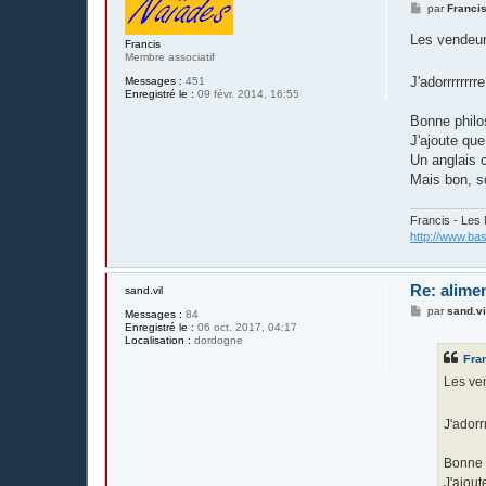
M
par
Franci
e
s
Les vendeur
Francis
s
Membre associatif
a
g
J'adorrrrrrrr
Messages :
451
e
Enregistré le :
09 févr. 2014, 16:55
Bonne philo
J'ajoute que
Un anglais c
Mais bon, 
Francis - Les
http://www.bas
Re: alime
sand.vil
M
par
sand.vi
Messages :
84
e
Enregistré le :
06 oct. 2017, 04:17
s
Localisation :
dordogne
s
Fra
a
g
Les ve
e
J'adorr
Bonne 
J'ajout