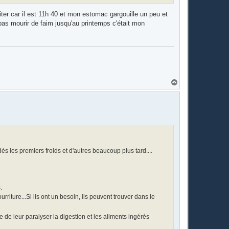
aiter car il est 11h 40 et mon estomac gargouille un peu et
pas mourir de faim jusqu'au printemps c'était mon
H
a
u
t
dès les premiers froids et d'autres beaucoup plus tard....
.
riture...Si ils ont un besoin, ils peuvent trouver dans le
que de leur paralyser la digestion et les aliments ingérés