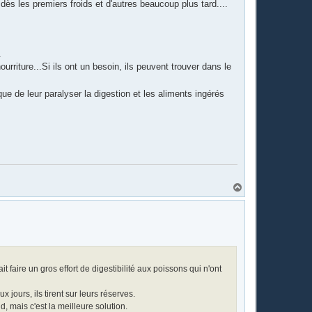
 dès les premiers froids et d'autres beaucoup plus tard....
.
rriture...Si ils ont un besoin, ils peuvent trouver dans le
isque de leur paralyser la digestion et les aliments ingérés
H
a
u
t
aire un gros effort de digestibilité aux poissons qui n'ont
 jours, ils tirent sur leurs réserves.
oid, mais c'est la meilleure solution.