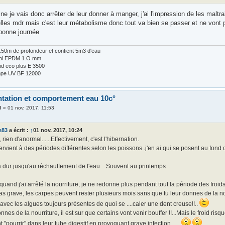
ine je vais donc arrêter de leur donner à manger, j'ai l'impression de les maltr
elles mdr mais c'est leur métabolisme donc tout va bien se passer et ne vont 
 bonne journée
 1.50m de profondeur et contient 5m3 d'eau
Fol EPDM 1.O mm
d eco plus E 3500
lampe UV BF 12000
ntation et comportement eau 10c°
l
»
01 nov. 2017, 11:53
s83
a écrit :
↑
01 nov. 2017, 10:24
i, rien d'anormal......Effectivement, c'est l'hibernation.
tervient à des périodes différentes selon les poissons..j'en ai qui se posent au fond 
 dur jusqu'au réchauffement de l'eau....Souvent au printemps...
quand j'ai arrêté la nourriture, je ne redonne plus pendant tout la période des froids
as grave, les carpes peuvent rester plusieurs mois sans que tu leur donnes de la nour
avec les algues toujours présentes de quoi se ....caler une dent creuse!!..
onnes de la nourriture, il est sur que certains vont venir bouffer !!...Mais le froid ris
 "pourrir" dans leur tube digestif en provoquant grave infection......