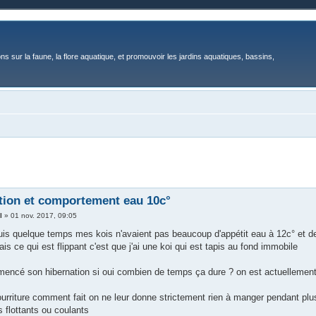
ons sur la faune, la flore aquatique, et promouvoir les jardins aquatiques, bassins,
tion et comportement eau 10c°
l
»
01 nov. 2017, 09:05
uis quelque temps mes kois n'avaient pas beaucoup d'appétit eau à 12c° et de
s ce qui est flippant c'est que j'ai une koi qui est tapis au fond immobile
mmencé son hibernation si oui combien de temps ça dure ? on est actuelleme
nourriture comment fait on ne leur donne strictement rien à manger pendant pl
 flottants ou coulants