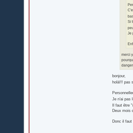
Per
C'e
bas
Si 
peu
Je 
Enf
merci y
pourquo
dangere
bonjour,
holà!!! pas s
Personnellem
Je n'ai pas 
Il faut être
Deux mois d
Donc il faut