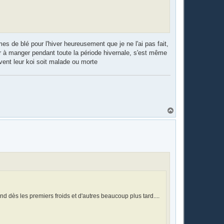
es de blé pour l'hiver heureusement que je ne l'ai pas fait,
er à manger pendant toute la période hivernale, s'est même
vent leur koi soit malade ou morte
H
a
u
t
ond dès les premiers froids et d'autres beaucoup plus tard....