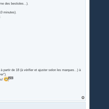
me des bestioles...).
 10 minutes).
.
 partir de 18 (à vérifier et ajuster selon les marques...) à
er").
us!
H
a
u
t