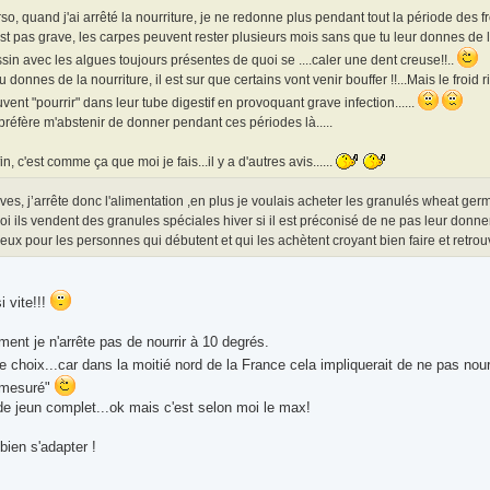
so, quand j'ai arrêté la nourriture, je ne redonne plus pendant tout la période des fr
st pas grave, les carpes peuvent rester plusieurs mois sans que tu leur donnes de la 
sin avec les algues toujours présentes de quoi se ....caler une dent creuse!!..
tu donnes de la nourriture, il est sur que certains vont venir bouffer !!...Mais le froid
vent "pourrir" dans leur tube digestif en provoquant grave infection......
préfère m'abstenir de donner pendant ces périodes là.....
in, c'est comme ça que moi je fais...il y a d'autres avis......
ves, j’arrête donc l'alimentation ,en plus je voulais acheter les granulés wheat germ
i ils vendent des granules spéciales hiver si il est préconisé de ne pas leur donn
ux pour les personnes qui débutent et qui les achètent croyant bien faire et retrou
i vite!!!
ent je n'arrête pas de nourrir à 10 degrés.
le choix...car dans la moitié nord de la France cela impliquerait de ne pas no
 "mesuré"
e jeun complet...ok mais c'est selon moi le max!
 bien s'adapter !