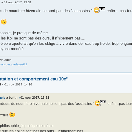
s
»
01 nov. 2017, 13:31
s de nourriture hivernale ne sont pas des "assassins "
enfin ...pas to
e
sophie, je pratique de même...
 les Koi ne sont pas des ours, il n'hibernent pas....
élèbre ajouterait qu'on les oblige à vivre dans de l'eau trop froide, trop longte
soyons modéré.
 Naïades
sin-baignade.eu/fr/
ntation et comportement eau 10c°
l
»
01 nov. 2017, 14:36
ncis
a écrit :
↑
01 nov. 2017, 13:31
ndeurs de nourriture hivernale ne sont pas des "assassins "
enfin ...pas tou
rrrrrre
philosophie, je pratique de même...
e que les Koi ne sont pas des ours, il n'hibernent pas....