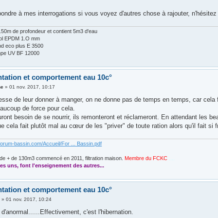
ondre à mes interrogations si vous voyez d'autres chose à rajouter, n'hésitez
 1.50m de profondeur et contient 5m3 d'eau
Fol EPDM 1.O mm
d eco plus E 3500
lampe UV BF 12000
ntation et comportement eau 10c°
ne
»
01 nov. 2017, 10:17
sse de leur donner à manger, on ne donne pas de temps en temps, car cela fait
eaucoup de force pour cela.
ront besoin de se nourrir, ils remonteront et réclameront. En attendant les beau
e cela fait plutôt mal au cœur de les "priver" de toute ration alors qu'il fait si 
forum-bassin.com/Accueil/For ... Bassin.pdf
de + de 130m3 commencé en 2011, filtration maison.
Membre du FCKC
....
es uns, font l'enseignement des autres...
ntation et comportement eau 10c°
3
»
01 nov. 2017, 10:24
n d'anormal......Effectivement, c'est l'hibernation.