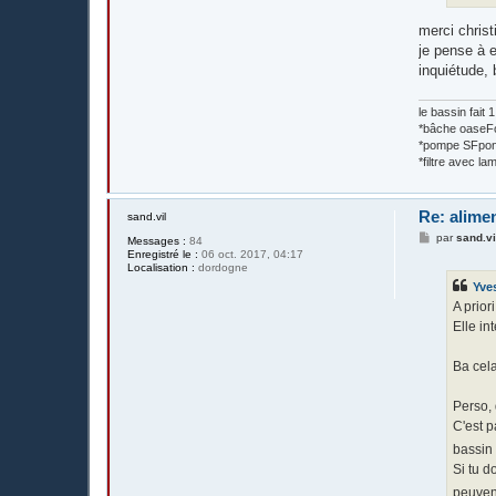
merci christ
je pense à 
inquiétude,
le bassin fait
*bâche oase
*pompe SFpon
*filtre avec 
Re: alime
sand.vil
M
par
sand.vi
Messages :
84
e
Enregistré le :
06 oct. 2017, 04:17
s
Localisation :
dordogne
s
Yve
a
g
A prior
e
Elle in
Ba cela
Perso, 
C'est p
bassin 
Si tu d
peuvent