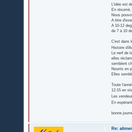
L'idée est d
En résumé, l
Nous pouvons
A titre d'ex
A 10-12 deg
de 7 à 10 de
C'est dans l
Histoire d'il
Le nerf de l
elles récla
semblent che
Nourris en p
Elles semble
Toute l'anné
12-15 en sta
Les vendeur
En espérant
bonne journ
Re: alime