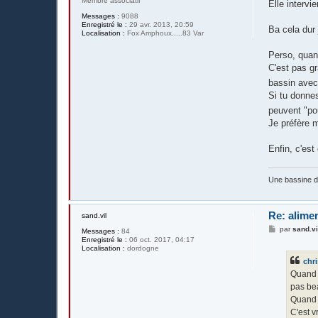
Membre associatif
Elle intervi
a
g
Messages :
9088
e
Enregistré le :
29 avr. 2013, 20:59
Ba cela dur 
Localisation :
Fox Amphoux.....83 Var
Perso, quand
C'est pas gr
bassin avec 
Si tu donnes
peuvent "pou
Je préfère m
Enfin, c'est
Une bassine 
Re: alime
sand.vil
M
par
sand.vi
Messages :
84
e
Enregistré le :
06 oct. 2017, 04:17
s
Localisation :
dordogne
s
chri
a
g
Quand o
e
pas be
Quand i
C'est v