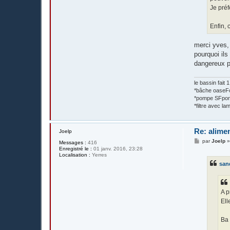
Je préf
Enfin, 
merci yves, 
pourquoi ils
dangereux po
le bassin fait
*bâche oase
*pompe SFpon
*filtre avec 
Re: alime
Joelp
M
par
Joelp
Messages :
416
e
Enregistré le :
01 janv. 2016, 23:28
s
Localisation :
Yerres
s
sand
a
g
e
A p
Ell
Ba 