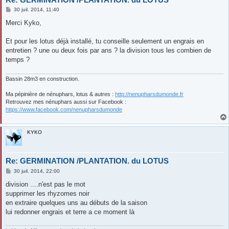
M
30 juil. 2014, 11:40
e
s
Merci Kyko,
s
a
g
Et pour les lotus déjà installé, tu conseille seulement un engrais en
e
entretien ? une ou deux fois par ans ? la division tous les combien de
temps ?
Bassin 28m3 en construction.
Ma pépinière de nénuphars, lotus & autres :
http://nenupharsdumonde.fr
Retrouvez mes nénuphars aussi sur Facebook :
https://www.facebook.com/nenupharsdumonde
KYKO
Re: GERMINATION /PLANTATION. du LOTUS
M
30 juil. 2014, 22:00
e
s
division ....n'est pas le mot
s
supprimer les rhyzomes noir
a
g
en extraire quelques uns au débuts de la saison
e
lui redonner engrais et terre a ce moment là