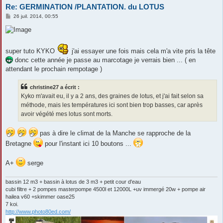
Re: GERMINATION /PLANTATION. du LOTUS
M
26 juil. 2014, 00:55
e
s
s
a
g
super tuto KYKO
j'ai essayer une fois mais cela m'a vite pris la tête
e
donc cette année je passe au marcotage je verrais bien ... ( en
attendant le prochain rempotage )
christine27 a écrit :
Kyko m'avait eu, il y a 2 ans, des graines de lotus, et j'ai fait selon sa
méthode, mais les températures ici sont bien trop basses, car après
avoir végété mes lotus sont morts.
pas à dire le climat de la Manche se rapproche de la
Bretagne
pour l'instant ici 10 boutons ...
A+
serge
bassin 12 m3 + bassin à lotus de 3 m3 + petit cour d'eau
cubi filtre + 2 pompes masterpompe 4500l et 12000L +uv immergé 20w + pompe air
hailea v60 +skimmer oase25
7 koi.
http://www.photo80ed.com/