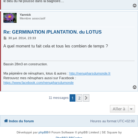
le bleu du Nil pousse dans la baignoire....
Yannick
Membre associatif
Re: GERMINATION /PLANTATION. du LOTUS
M
30 juil. 2014, 23:33
e
s
A quel moment tu fait cela et tous les combien de temps ?
s
a
g
e
Bassin 28m3 en construction.
Ma pépinière de nénuphars, lotus & autres :
http://nenupharsdumonde.fr
Retrouvez mes nénuphars aussi sur Facebook :
https://www.facebook.com/nenupharsdumonde
1
2
Suivante
11 messages
Aller à
Index du forum
Heures au format
UTC+02:00
Développé par
phpBB
® Forum Software © phpBB Limited | SE Square by
PhpBB3 BBCodes