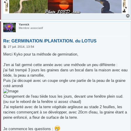
Yannick
Membre associatif
Re: GERMINATION /PLANTATION. du LOTUS
M
27 juil. 2014, 13:54
e
s
Merci Kyko pour ta méthode de germination,
s
a
g
J'en ai fait germé cette année avec une méthode un peu différente :
e
j'ai fait trempé 3 jours les graines dans un bocal dans la maison avec eau
tiède, la peau a ramollie,
Puis j'ai découpé avec un coupe ongle une partie de la peau de la graine
coté arrondi
Changement de l'eau tiède tous les jours, devant une fenêtre plein sud.
(ou sur le rebord de la fenêtre si assez chaud)
J'ai replanté avec de la terre végétale argileuse au stade 2 feuilles, les
racines commençant à se développer, avec 20cm d'eau, la graine étant a
peine enfoncé, a fleur de surface de la terre.
Je commence les questions :