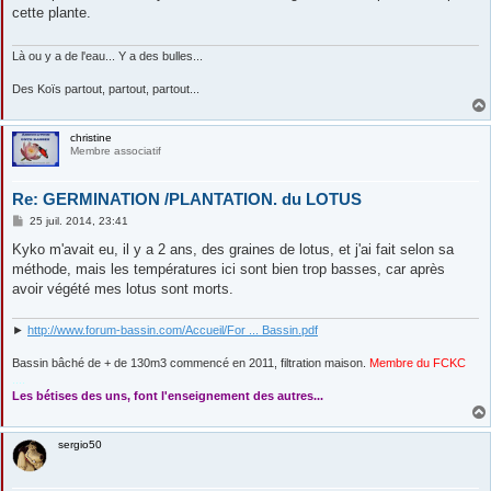
s
cette plante.
a
g
e
Là ou y a de l'eau... Y a des bulles...
Des Koïs partout, partout, partout...
christine
Membre associatif
Re: GERMINATION /PLANTATION. du LOTUS
M
25 juil. 2014, 23:41
e
s
Kyko m'avait eu, il y a 2 ans, des graines de lotus, et j'ai fait selon sa
s
méthode, mais les températures ici sont bien trop basses, car après
a
g
avoir végété mes lotus sont morts.
e
►
http://www.forum-bassin.com/Accueil/For ... Bassin.pdf
Bassin bâché de + de 130m3 commencé en 2011, filtration maison.
Membre du FCKC
....
Les bétises des uns, font l'enseignement des autres...
sergio50