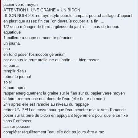
papier verre moyen
ATTENTION !! UNE GRAINE = UN BIDON
BIDON NOIR 20L nettoyé style pétrole lampant pour chauffage d'appoint
en plastique assez fin car l'on devra le couper a la fin ....
1/2 seau ménager de terre argileuse du jardin ...... pas de terreau
aquatique
1 cuillerre a soupe osmocotte géranium
un journal
eau
en fond poser l'osmocote géranium
par dessus la terre argileuse du jardin...... bien tasser
le journal
remplir d'eau
retirer le journal
soleil
3 jours aprés
rapper énergiquement la graine sur le flan sur du papier verre moyen
la faire tremper une nuit dans de l'eau (elle flotte ou non )
24h apres elle est ramolie au niveau du rappage
retirer UN PEU de cosse pour que l'eau pénetre mieux vers l'amande
poser sur la terre du bidon en appuyant légèrement pour quelle ce fixe
sans l' enfoncer
laisser pousser
compléter régulièrement l'eau elle doit toujours être a raz