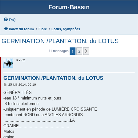
Forum-Bassin
FAQ
Index du forum
Flore
Lotus, Nymphéas
GERMINATION /PLANTATION. du LOTUS
1
2
Suivante
11 messages
KYKO
GERMINATION /PLANTATION. du LOTUS
M
25 juil. 2014, 06:19
e
s
GÉNÉRALITÉS
s
-eau 18 ° minimum nuits et jours
a
g
-8 h d'ensoleillement
e
-uniquement en période de LUMIÈRE CROISSANTE
-contenant ROND ou a ANGLES ARRONDIS
......................................................LA
GRAINE..........................................
Matos
graine