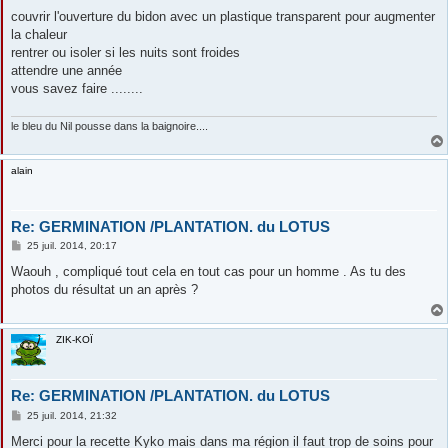
couvrir l'ouverture du bidon avec un plastique transparent pour augmenter
la chaleur
rentrer ou isoler si les nuits sont froides
attendre une année
vous savez faire ........
le bleu du Nil pousse dans la baignoire....
alain
Re: GERMINATION /PLANTATION. du LOTUS
M
25 juil. 2014, 20:17
e
s
Waouh , compliqué tout cela en tout cas pour un homme . As tu des
s
photos du résultat un an après ?
a
g
e
ZIK-KOÏ
Re: GERMINATION /PLANTATION. du LOTUS
M
25 juil. 2014, 21:32
e
s
Merci pour la recette Kyko mais dans ma région il faut trop de soins pour