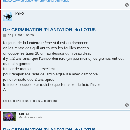
https://www.facebook.com/nenupharsdumonde
KYKO
Re: GERMINATION /PLANTATION. du LOTUS
M
30 juil. 2014, 08:50
e
s
toujours de la lumierre même si il est en dormance
s
on les rentre des qu'il ont toutes les feuilles mortes
a
g
on coupe les tiges 10 cm au dessus du niveau d'eau
e
il y a 2 ans ainsi que l'année dernière (un peu moins) les graines ont eut
du mal a germer
fumier de mouton .......exellent
pour rempottage terre de jardin argileuse avec osmocote
je ne rempote que 2 ans aprés
le mieux poubelle sur roulette que l'on isole du froid l'hiver
A+
le bleu du Nil pousse dans la baignoire....
Yannick
Membre associatif
Re: GERMINATION /PLANTATION. du LOTUS