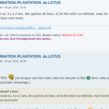
INATION /PLANTATION. du LOTUS
ne
»
25 juil. 2014, 23:41
 eu, il y a 2 ans, des graines de lotus, et j'ai fait selon sa méthode, mais le
lotus sont morts.
forum-bassin.com/Accueil/For ... Bassin.pdf
de + de 130m3 commencé en 2011, filtration maison.
Membre du FCKC
....
es uns, font l'enseignement des autres...
INATION /PLANTATION. du LOTUS
50
»
26 juil. 2014, 00:55
 KYKO
j'ai essayer une fois mais cela m'a vite pris la tête
donc cette an
e prochain rempotage )
stine27 a écrit :
avait eu, il y a 2 ans, des graines de lotus, et j'ai fait selon sa méthode, mais les 
us sont morts.