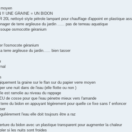
e moyen
 !! UNE GRAINE = UN BIDON
0L nettoyé style pétrole lampant pour chauffage d'appoint en plastique assez f
ager de terre argileuse du jardin ...... pas de terreau aquatique
 a soupe osmocotte géranium
er l'osmocote géranium
a terre argileuse du jardin...... bien tasser
u
rnal
s
iquement la graine sur le flan sur du papier verre moyen
mper une nuit dans de l'eau (elle flotte ou non )
lle est ramolie au niveau du rappage
PEU de cosse pour que l'eau pénetre mieux vers l'amande
 terre du bidon en appuyant légèrement pour quelle ce fixe sans l' enfoncer
sser
gulièrement l'eau elle doit toujours être a raz
verture du bidon avec un plastique transparent pour augmenter la chaleur
oler si les nuits sont froides