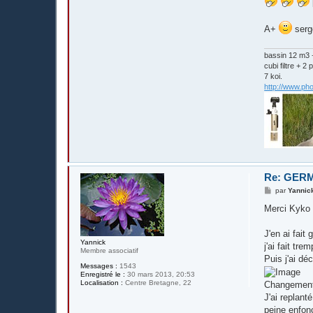
A+
serg
bassin 12 m3 +
cubi filtre +
7 koi.
http://www.ph
Re: GERM
M
par
Yannic
e
s
Merci Kyko 
s
a
g
J'en ai fai
e
Yannick
j'ai fait tr
Membre associatif
Puis j'ai dé
Messages :
1543
Enregistré le :
30 mars 2013, 20:53
Localisation :
Centre Bretagne, 22
Changement d
J'ai replant
peine enfonc