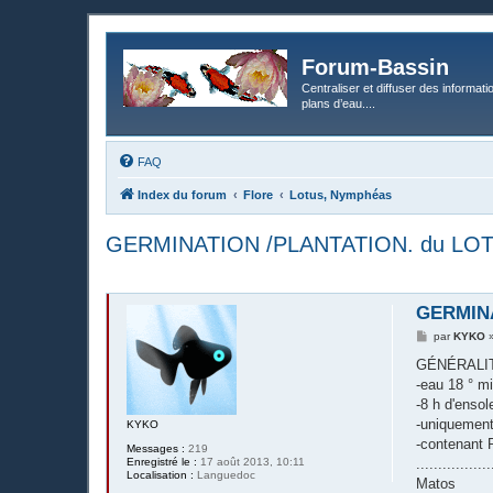
Forum-Bassin
Centraliser et diffuser des informati
plans d’eau....
FAQ
Index du forum
Flore
Lotus, Nymphéas
GERMINATION /PLANTATION. du LO
GERMINA
M
par
KYKO
e
s
GÉNÉRALI
s
-eau 18 ° m
a
g
-8 h d'ensol
e
-uniquemen
KYKO
-contenan
Messages :
219
Enregistré le :
17 août 2013, 10:11
................
Localisation :
Languedoc
Matos