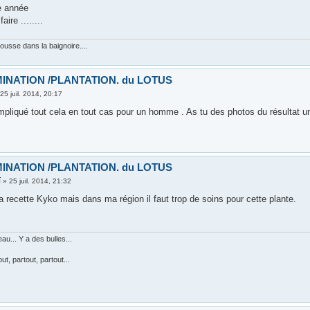
e année
ire ........
pousse dans la baignoire....
INATION /PLANTATION. du LOTUS
»
25 juil. 2014, 20:17
pliqué tout cela en tout cas pour un homme . As tu des photos du résultat u
INATION /PLANTATION. du LOTUS
Ï
»
25 juil. 2014, 21:32
a recette Kyko mais dans ma région il faut trop de soins pour cette plante.
eau... Y a des bulles...
t, partout, partout...