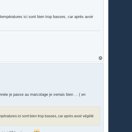
u
t
s températures ici sont bien trop basses, car après avoir
H
a
u
t
née je passe au marcotage je verrais bien ... ( en
températures ici sont bien trop basses, car après avoir végété