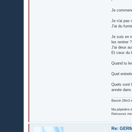
Je commenc
Je n'ai pas 
J'ai du fumi
Je suis en 
les rentrer ?
J'ai deux au
Et ceux du b
Quand tu le
Quel entret
Quels sont l
année dans l
Bassin 28m3 e
Ma pépinière d
Retrouvez me
Re: GERM