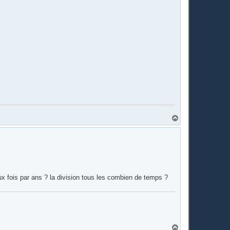
H
a
u
t
eux fois par ans ? la division tous les combien de temps ?
H