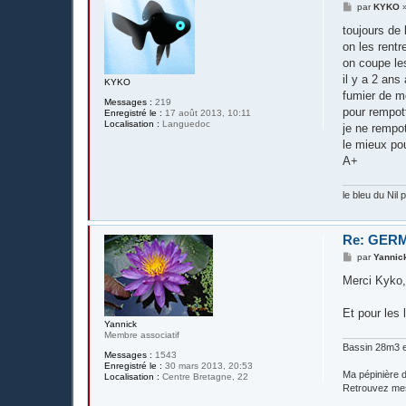
M
par
KYKO
e
s
toujours de
s
on les rentr
a
g
on coupe le
e
il y a 2 ans
KYKO
fumier de mo
Messages :
219
pour rempot
Enregistré le :
17 août 2013, 10:11
Localisation :
Languedoc
je ne rempo
le mieux pou
A+
le bleu du Nil 
Re: GERM
M
par
Yannic
e
s
Merci Kyko
s
a
g
Et pour les 
e
Yannick
Membre associatif
Bassin 28m3 e
Messages :
1543
Enregistré le :
30 mars 2013, 20:53
Ma pépinière d
Localisation :
Centre Bretagne, 22
Retrouvez me