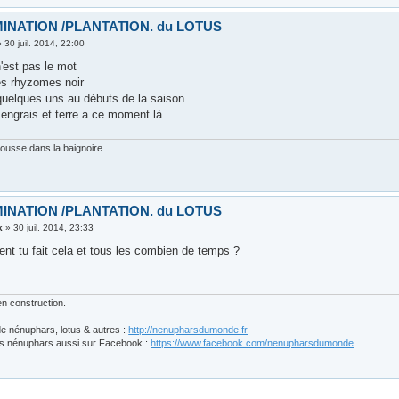
INATION /PLANTATION. du LOTUS
»
30 juil. 2014, 22:00
.n'est pas le mot
es rhyzomes noir
 quelques uns au débuts de la saison
 engrais et terre a ce moment là
pousse dans la baignoire....
INATION /PLANTATION. du LOTUS
k
»
30 juil. 2014, 23:33
nt tu fait cela et tous les combien de temps ?
n construction.
e nénuphars, lotus & autres :
http://nenupharsdumonde.fr
s nénuphars aussi sur Facebook :
https://www.facebook.com/nenupharsdumonde