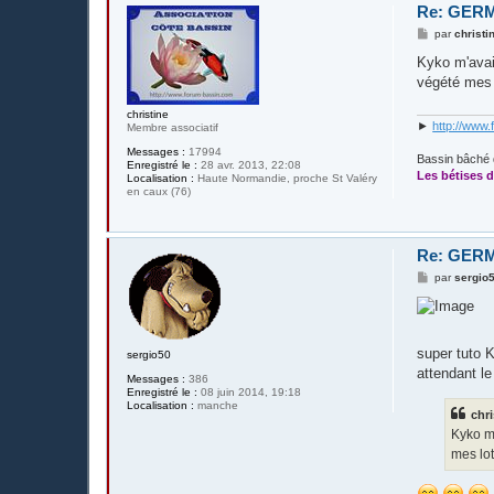
Re: GERM
M
par
christi
e
s
Kyko m'avait
s
végété mes 
a
g
e
christine
►
http://www.
Membre associatif
Messages :
17994
Bassin bâché 
Enregistré le :
28 avr. 2013, 22:08
Les bétises d
Localisation :
Haute Normandie, proche St Valéry
en caux (76)
Re: GERM
M
par
sergio
e
s
s
a
g
super tuto
sergio50
e
attendant l
Messages :
386
Enregistré le :
08 juin 2014, 19:18
Localisation :
manche
chri
Kyko m'
mes lot