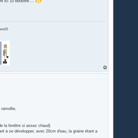
nt ici 10 boutons ...
oase25
H
a
u
t
 ramollie,
de la fenêtre si assez chaud)
ant à se développer, avec 20cm d'eau, la graine étant a