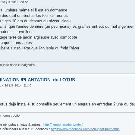
»
30 juil. 2014, 08:50
 la lumierre même si il est en dormance
e des qu'il ont toutes les feuilles mortes
s tiges 10 cm au dessus du niveau d'eau
 ainsi que l'année dernière (un peu moins) les graines ont eut du mal a germer
uton .......exellent
tage terre de jardin argileuse avec osmocote
te que 2 ans aprés
belle sur roulette que l'on isole du froid l'hiver
pousse dans la baignoire....
INATION /PLANTATION. du LOTUS
k
»
30 juil. 2014, 11:40
,
lotus déjà installé, tu conseille seulement un engrais en entretien ? une ou d
n construction.
e nénuphars, lotus & autres :
http://nenupharsdumonde.fr
s nénuphars aussi sur Facebook :
https://www.facebook.com/nenupharsdumonde