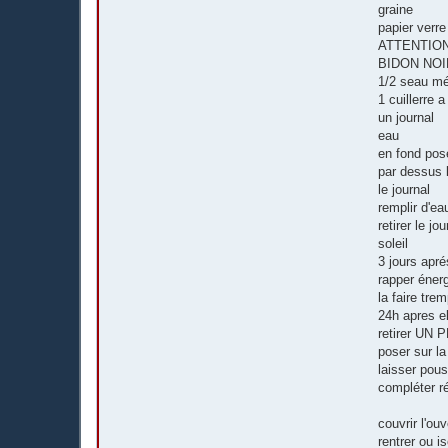
graine
papier verr
ATTENTION
BIDON NOIR 2
1/2 seau mén
1 cuillerre
un journal
eau
en fond pos
par dessus l
le journal
remplir d'ea
retirer le jou
soleil
3 jours apré
rapper énerg
la faire tre
24h apres e
retirer UN 
poser sur la
laisser pou
compléter ré
couvrir l'ou
rentrer ou is