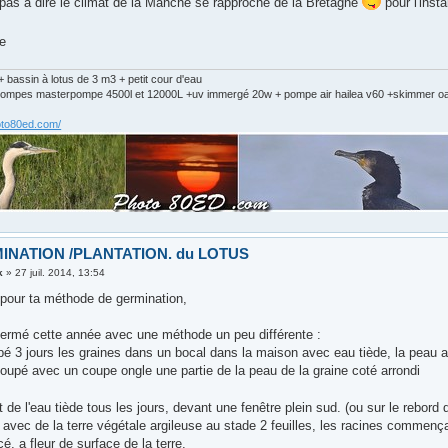
pas à dire le climat de la Manche se rapproche de la Bretagne
pour l'insta
e
 bassin à lotus de 3 m3 + petit cour d'eau
 2 pompes masterpompe 4500l et 12000L +uv immergé 20w + pompe air hailea v60 +skimmer 
oto80ed.com/
INATION /PLANTATION. du LOTUS
k
»
27 juil. 2014, 13:54
pour ta méthode de germination,
t germé cette année avec une méthode un peu différente :
empé 3 jours les graines dans un bocal dans la maison avec eau tiède, la peau a
coupé avec un coupe ongle une partie de la peau de la graine coté arrondi
e l'eau tiède tous les jours, devant une fenêtre plein sud. (ou sur le rebord 
é avec de la terre végétale argileuse au stade 2 feuilles, les racines commenç
é, a fleur de surface de la terre.