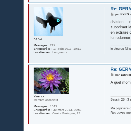
Re: GERM
M
par
KYKO
e
s
division ...
s
supprimer l
a
g
en extraire
e
lui redonner
KYKO
Messages :
219
le bleu du Nil 
Enregistré le :
17 août 2013, 10:11
Localisation :
Languedoc
Re: GERM
M
par
Yannic
e
s
A quel mome
s
a
g
e
Yannick
Bassin 28m3 e
Membre associatif
Messages :
1543
Ma pépinière d
Enregistré le :
30 mars 2013, 20:53
Retrouvez me
Localisation :
Centre Bretagne, 22