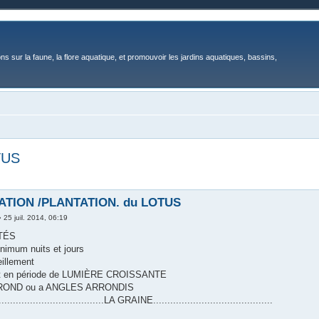
ons sur la faune, la flore aquatique, et promouvoir les jardins aquatiques, bassins,
TUS
TION /PLANTATION. du LOTUS
»
25 juil. 2014, 06:19
TÉS
inimum nuits et jours
eillement
t en période de LUMIÈRE CROISSANTE
t ROND ou a ANGLES ARRONDIS
......................................LA GRAINE..........................................