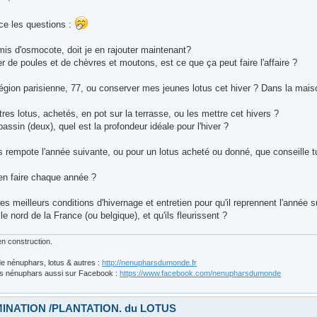
e les questions :
mis d'osmocote, doit je en rajouter maintenant?
er de poules et de chèvres et moutons, est ce que ça peut faire l'affaire ?
région parisienne, 77, ou conserver mes jeunes lotus cet hiver ? Dans la mai
tres lotus, achetés, en pot sur la terrasse, ou les mettre cet hivers ?
assin (deux), quel est la profondeur idéale pour l'hiver ?
s rempote l'année suivante, ou pour un lotus acheté ou donné, que conseille
ien faire chaque année ?
es meilleurs conditions d'hivernage et entretien pour qu'il reprennent l'année
e nord de la France (ou belgique), et qu'ils fleurissent ?
n construction.
e nénuphars, lotus & autres :
http://nenupharsdumonde.fr
s nénuphars aussi sur Facebook :
https://www.facebook.com/nenupharsdumonde
INATION /PLANTATION. du LOTUS