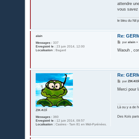
attendre un
vous savez fa
le bleu du Nil 
Re: GERM
alain
M
par
alain
Messages :
337
e
Enregistré le :
23 juin 2014, 12:00
s
Waouh , com
Localisation :
Bagard
s
a
g
e
Re: GERM
M
par
ZIK-KO
e
s
Merci pour l
s
a
g
e
Là ou y a de l'
ZIK-KOÏ
Des Koïs partou
Messages :
360
Enregistré le :
12 juin 2014, 09:57
Localisation :
Castres - Tarn 81 en Midi-Pyrénées.