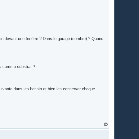
son devant une fenêtre ? Dans le garage (sombre) ? Quand
 tu comme substrat ?
 suivante dans les bassin et bien les conserver chaque
H
a
u
t