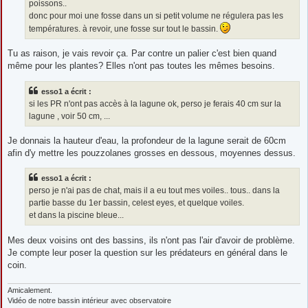
poissons..
donc pour moi une fosse dans un si petit volume ne régulera pas les
températures. à revoir, une fosse sur tout le bassin.
Tu as raison, je vais revoir ça. Par contre un palier c'est bien quand
même pour les plantes? Elles n'ont pas toutes les mêmes besoins.
esso1 a écrit :
si les PR n'ont pas accès à la lagune ok, perso je ferais 40 cm sur la
lagune , voir 50 cm, ...
Je donnais la hauteur d'eau, la profondeur de la lagune serait de 60cm
afin d'y mettre les pouzzolanes grosses en dessous, moyennes dessus.
esso1 a écrit :
perso je n'ai pas de chat, mais il a eu tout mes voiles.. tous.. dans la
partie basse du 1er bassin, celest eyes, et quelque voiles.
et dans la piscine bleue...
Mes deux voisins ont des bassins, ils n'ont pas l'air d'avoir de problème.
Je compte leur poser la question sur les prédateurs en général dans le
coin.
Amicalement.
Vidéo de notre bassin intérieur avec observatoire