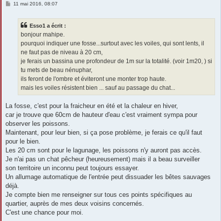
M
11 mai 2016, 08:07
e
s
s
Esso1 a écrit :
a
g
bonjour mahipe.
e
pourquoi indiquer une fosse...surtout avec les voiles, qui sont lents, il
ne faut pas de niveau à 20 cm,
je ferais un bassina une profondeur de 1m sur la totalité. (voir 1m20, ) si
tu mets de beau nénuphar,
ils feront de l'ombre et éviteront une monter trop haute.
mais les voiles résistent bien ... sauf au passage du chat...
La fosse, c'est pour la fraicheur en été et la chaleur en hiver,
car je trouve que 60cm de hauteur d'eau c'est vraiment sympa pour
observer les poissons.
Maintenant, pour leur bien, si ça pose problème, je ferais ce qu'il faut
pour le bien.
Les 20 cm sont pour le lagunage, les poissons n'y auront pas accès.
Je n'ai pas un chat pêcheur (heureusement) mais il a beau surveiller
son territoire un inconnu peut toujours essayer.
Un allumage automatique de l'entrée peut dissuader les bêtes sauvages
déjà.
Je compte bien me renseigner sur tous ces points spécifiques au
quartier, auprès de mes deux voisins concernés.
C'est une chance pour moi.