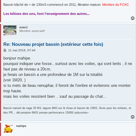
Bassin bâché de + de 130m3 commencé en 2011, filtration maison.
Membre du FCKC
....
Les bétises des uns, font l'enseignement des autres...
esso1
Membre associatif
Re: Nouveau projet bassin (extérieur cette fois)
M
11 mai 2016, 07:44
e
s
bonjour mahipe.
s
pourquoi indiquer une fosse...surtout avec les voiles, qui sont lents , il ne
a
g
faut pas de niveau a 20cm,
e
je ferais un bassin a une profondeur de 1M sur la totalité.
(voir 1M20, )
si tu mets de beau nenuphar, il feront de l'ombre et eviterons une monter
trop haute.
mais les voiles resistent bien .. sauf au passage du chat...
Bassin naturel de nage 35 M3, lagune 6M3 sur lit d'eau et bassin de 15M3, 2kois pour les enfants, et
-
des PR... décantation 6M3/ pompe performance 15000/ polyvortex
mahipe