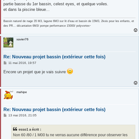
partie basse du 1er bassin, celest eyes, et quelque voiles.
et dans la piscine bleue...
Bassin naturel de nage 35 M3, lagune 6M3 sur lit d'eau et bassin de 15M3, 2kois pour les enfants, et
-
des PR... décantation 6M3/ pompe performance 15000/ polyvortex
xavier76
Re: Nouveau projet bassin (extérieur cette fois)
M
11 mai 2016, 19:57
e
s
Encore un projet que je vais suivre
s
a
g
e
mahipe
Re: Nouveau projet bassin (extérieur cette fois)
M
13 mai 2016, 21:05
e
s
s
esso1 a écrit :
a
g
Non 60 /80 / 1 M00 tu ne verras aucune différence pour observer les
e