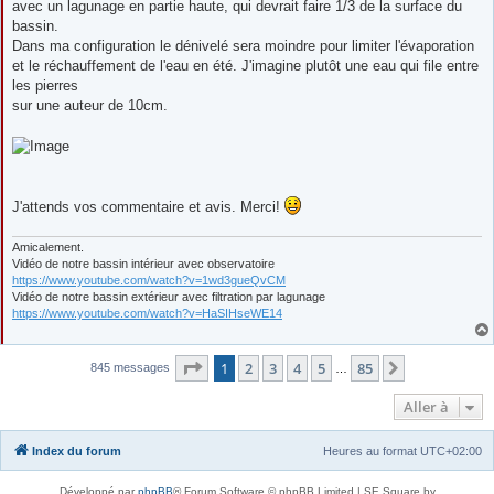
avec un lagunage en partie haute, qui devrait faire 1/3 de la surface du
bassin.
Dans ma configuration le dénivelé sera moindre pour limiter l'évaporation
et le réchauffement de l'eau en été. J'imagine plutôt une eau qui file entre
les pierres
sur une auteur de 10cm.
J'attends vos commentaire et avis. Merci!
Amicalement.
Vidéo de notre bassin intérieur avec observatoire
https://www.youtube.com/watch?v=1wd3gueQvCM
Vidéo de notre bassin extérieur avec filtration par lagunage
https://www.youtube.com/watch?v=HaSIHseWE14
Page
1
sur
85
1
2
3
4
5
85
Suivante
845 messages
…
Aller à
Index du forum
Heures au format
UTC+02:00
Développé par
phpBB
® Forum Software © phpBB Limited | SE Square by