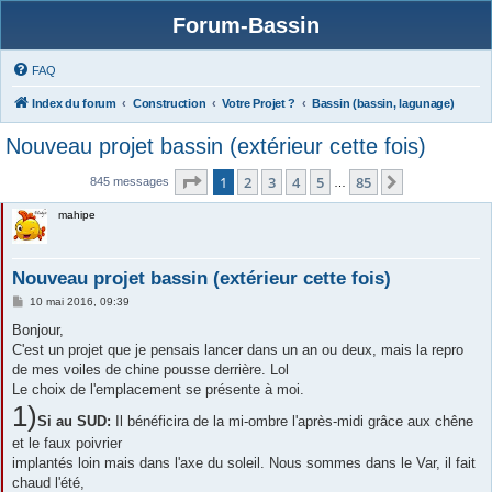
Forum-Bassin
FAQ
Index du forum
Construction
Votre Projet ?
Bassin (bassin, lagunage)
Nouveau projet bassin (extérieur cette fois)
Page
1
sur
85
1
2
3
4
5
85
Suivante
845 messages
…
mahipe
Nouveau projet bassin (extérieur cette fois)
M
10 mai 2016, 09:39
e
s
Bonjour,
s
C'est un projet que je pensais lancer dans un an ou deux, mais la repro
a
g
de mes voiles de chine pousse derrière. Lol
e
Le choix de l'emplacement se présente à moi.
1)
Si au SUD:
Il bénéficira de la mi-ombre l'après-midi grâce aux chêne
et le faux poivrier
implantés loin mais dans l'axe du soleil. Nous sommes dans le Var, il fait
chaud l'été,