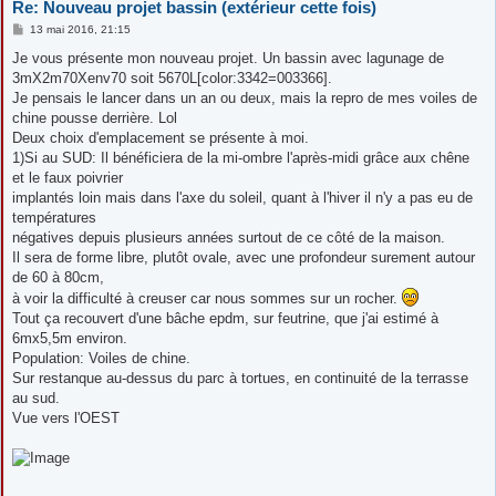
Re: Nouveau projet bassin (extérieur cette fois)
M
13 mai 2016, 21:15
e
s
Je vous présente mon nouveau projet. Un bassin avec lagunage de
s
3mX2m70Xenv70 soit 5670L[color:3342=003366].
a
g
Je pensais le lancer dans un an ou deux, mais la repro de mes voiles de
e
chine pousse derrière. Lol
Deux choix d'emplacement se présente à moi.
1)Si au SUD: Il bénéficiera de la mi-ombre l'après-midi grâce aux chêne
et le faux poivrier
implantés loin mais dans l'axe du soleil, quant à l'hiver il n'y a pas eu de
températures
négatives depuis plusieurs années surtout de ce côté de la maison.
Il sera de forme libre, plutôt ovale, avec une profondeur surement autour
de 60 à 80cm,
à voir la difficulté à creuser car nous sommes sur un rocher.
Tout ça recouvert d'une bâche epdm, sur feutrine, que j'ai estimé à
6mx5,5m environ.
Population: Voiles de chine.
Sur restanque au-dessus du parc à tortues, en continuité de la terrasse
au sud.
Vue vers l'OEST