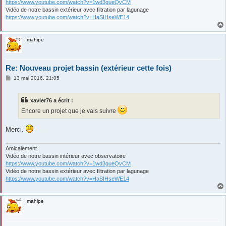
https://www.youtube.com/watch?v=1wd3gueQvCM
Vidéo de notre bassin extérieur avec filtration par lagunage
https://www.youtube.com/watch?v=HaSIHseWE14
mahipe
Re: Nouveau projet bassin (extérieur cette fois)
M
13 mai 2016, 21:05
e
s
s
xavier76 a écrit :
a
g
Encore un projet que je vais suivre
e
Merci.
Amicalement.
Vidéo de notre bassin intérieur avec observatoire
https://www.youtube.com/watch?v=1wd3gueQvCM
Vidéo de notre bassin extérieur avec filtration par lagunage
https://www.youtube.com/watch?v=HaSIHseWE14
mahipe