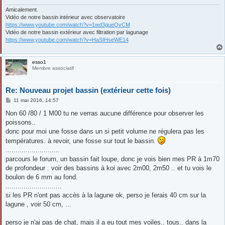
Amicalement.
Vidéo de notre bassin intérieur avec observatoire
https://www.youtube.com/watch?v=1wd3gueQvCM
Vidéo de notre bassin extérieur avec filtration par lagunage
https://www.youtube.com/watch?v=HaSIHseWE14
esso1
Membre associatif
Re: Nouveau projet bassin (extérieur cette fois)
M
11 mai 2016, 14:57
e
s
Non 60 /80 / 1 M00 tu ne verras aucune différence pour observer les
s
poissons..
a
g
donc pour moi une fosse dans un si petit volume ne régulera pas les
e
températures. à revoir, une fosse sur tout le bassin.
...........................
parcours le forum, un bassin fait loupe, donc je vois bien mes PR à 1m70
de profondeur . voir des bassins à koi avec 2m00, 2m50 .. et tu vois le
boulon de 6 mm au fond.
............................
si les PR n'ont pas accès à la lagune ok, perso je ferais 40 cm sur la
lagune , voir 50 cm, ...
perso je n'ai pas de chat, mais il a eu tout mes voiles.. tous.. dans la