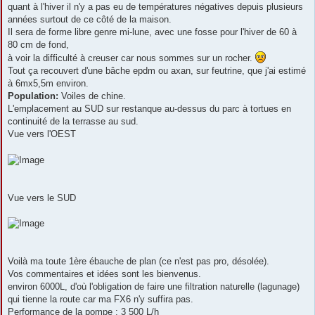
quant à l'hiver il n'y a pas eu de températures négatives depuis plusieurs
années surtout de ce côté de la maison.
Il sera de forme libre genre mi-lune, avec une fosse pour l'hiver de 60 à
80 cm de fond,
à voir la difficulté à creuser car nous sommes sur un rocher.
Tout ça recouvert d'une bâche epdm ou axan, sur feutrine, que j'ai estimé
à 6mx5,5m environ.
Population:
Voiles de chine.
L'emplacement au SUD sur restanque au-dessus du parc à tortues en
continuité de la terrasse au sud.
Vue vers l'OEST
Vue vers le SUD
Voilà ma toute 1ère ébauche de plan (ce n'est pas pro, désolée).
Vos commentaires et idées sont les bienvenus.
environ 6000L, d'où l'obligation de faire une filtration naturelle (lagunage)
qui tienne la route car ma FX6 n'y suffira pas.
Performance de la pompe : 3 500 L/h