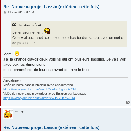
Re: Nouveau projet bassin (extérieur cette fois)
M
11 mai 2016, 07:54
e
s
s
christine a écrit :
a
g
Bel environnement
e
C'est vrai qu'au sud, cela risque de chauffer dur, surtout avec un mètre
de profondeur.
Merci.
J'ai la chance d'avoir deux voisins qui ont plusieurs bassins, Je vais voir
avec eux les dimensions
et les paramètres de leur eau avant de faire le trou.
Amicalement.
Vidéo de notre bassin intérieur avec observatoire
https://www.youtube.com/watch?v=1wd3gueQvCM
Vidéo de notre bassin extérieur avec filtration par lagunage
https://www.youtube.com/watch?v=HaSIHseWE14
mahipe
Re: Nouveau projet bassin (extérieur cette fois)