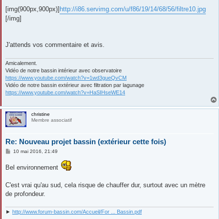
[img(900px,900px)]
http://i86.servimg.com/u/f86/19/14/68/56/filtre10.jpg
[/img]
J'attends vos commentaire et avis.
Amicalement.
Vidéo de notre bassin intérieur avec observatoire
https://www.youtube.com/watch?v=1wd3gueQvCM
Vidéo de notre bassin extérieur avec filtration par lagunage
https://www.youtube.com/watch?v=HaSIHseWE14
christine
Membre associatif
Re: Nouveau projet bassin (extérieur cette fois)
M
10 mai 2016, 21:49
e
s
Bel environnement
s
a
g
C'est vrai qu'au sud, cela risque de chauffer dur, surtout avec un mètre
e
de profondeur.
►
http://www.forum-bassin.com/Accueil/For ... Bassin.pdf