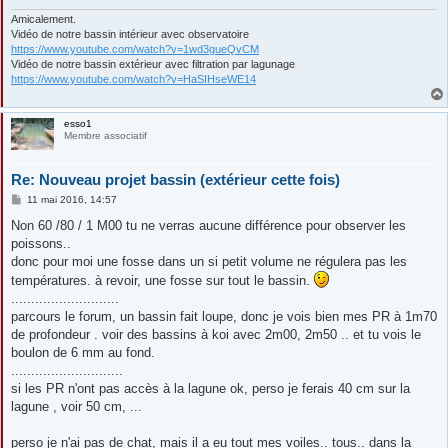
Amicalement.
Vidéo de notre bassin intérieur avec observatoire
https://www.youtube.com/watch?v=1wd3gueQvCM
Vidéo de notre bassin extérieur avec filtration par lagunage
https://www.youtube.com/watch?v=HaSIHseWE14
esso1
Membre associatif
Re: Nouveau projet bassin (extérieur cette fois)
M
11 mai 2016, 14:57
e
s
Non 60 /80 / 1 M00 tu ne verras aucune différence pour observer les
s
poissons..
a
g
donc pour moi une fosse dans un si petit volume ne régulera pas les
e
températures. à revoir, une fosse sur tout le bassin.
...........................
parcours le forum, un bassin fait loupe, donc je vois bien mes PR à 1m70
de profondeur . voir des bassins à koi avec 2m00, 2m50 .. et tu vois le
boulon de 6 mm au fond.
............................
si les PR n'ont pas accès à la lagune ok, perso je ferais 40 cm sur la
lagune , voir 50 cm, ...
perso je n'ai pas de chat, mais il a eu tout mes voiles.. tous.. dans la