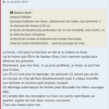
M
11 mai 2016, 08:07
e
s
s
Esso1 a écrit :
a
g
bonjour mahipe.
e
pourquoi indiquer une fosse...surtout avec les voiles, qui sont lents, il
ne faut pas de niveau à 20 cm,
je ferais un bassina une profondeur de 1m sur la totalité. (voir 1m20, ) si
tu mets de beau nénuphar,
ils feront de l'ombre et éviteront une monter trop haute.
mais les voiles résistent bien ... sauf au passage du chat...
La fosse, c'est pour la fraicheur en été et la chaleur en hiver,
car je trouve que 60cm de hauteur d'eau c'est vraiment sympa pour
observer les poissons.
Maintenant, pour leur bien, si ça pose problème, je ferais ce qu'il faut
pour le bien.
Les 20 cm sont pour le lagunage, les poissons n'y auront pas accès.
Je n'ai pas un chat pêcheur (heureusement) mais il a beau surveiller
son territoire un inconnu peut toujours essayer.
Un allumage automatique de l'entrée peut dissuader les bêtes sauvages
déjà.
Je compte bien me renseigner sur tous ces points spécifiques au
quartier, auprès de mes deux voisins concernés.
C'est une chance pour moi.