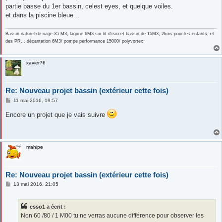
partie basse du 1er bassin, celest eyes, et quelque voiles.
et dans la piscine bleue...
Bassin naturel de nage 35 M3, lagune 6M3 sur lit d'eau et bassin de 15M3, 2kois pour les enfants, et
-
des PR... décantation 6M3/ pompe performance 15000/ polyvortex
xavier76
Re: Nouveau projet bassin (extérieur cette fois)
M
11 mai 2016, 19:57
e
s
Encore un projet que je vais suivre
s
a
g
e
mahipe
Re: Nouveau projet bassin (extérieur cette fois)
M
13 mai 2016, 21:05
e
s
s
esso1 a écrit :
a
g
Non 60 /80 / 1 M00 tu ne verras aucune différence pour observer les
e