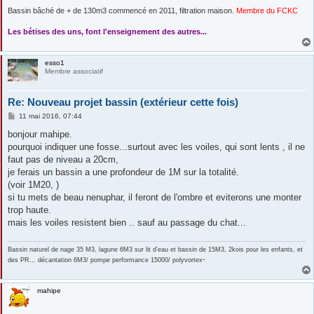
Bassin bâché de + de 130m3 commencé en 2011, filtration maison.
Membre du FCKC
....
Les bétises des uns, font l'enseignement des autres...
esso1
Membre associatif
Re: Nouveau projet bassin (extérieur cette fois)
M
11 mai 2016, 07:44
e
s
bonjour mahipe.
s
pourquoi indiquer une fosse...surtout avec les voiles, qui sont lents , il ne
a
g
faut pas de niveau a 20cm,
e
je ferais un bassin a une profondeur de 1M sur la totalité.
(voir 1M20, )
si tu mets de beau nenuphar, il feront de l'ombre et eviterons une monter
trop haute.
mais les voiles resistent bien .. sauf au passage du chat...
Bassin naturel de nage 35 M3, lagune 6M3 sur lit d'eau et bassin de 15M3, 2kois pour les enfants, et
-
des PR... décantation 6M3/ pompe performance 15000/ polyvortex
mahipe