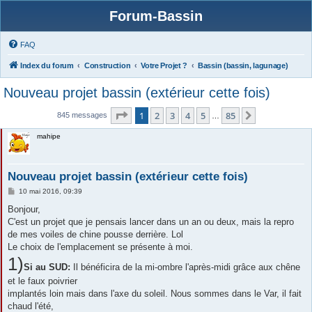
Forum-Bassin
FAQ
Index du forum
Construction
Votre Projet ?
Bassin (bassin, lagunage)
Nouveau projet bassin (extérieur cette fois)
Page
1
sur
85
1
2
3
4
5
85
Suivante
845 messages
…
mahipe
Nouveau projet bassin (extérieur cette fois)
M
10 mai 2016, 09:39
e
s
Bonjour,
s
C'est un projet que je pensais lancer dans un an ou deux, mais la repro
a
g
de mes voiles de chine pousse derrière. Lol
e
Le choix de l'emplacement se présente à moi.
1)
Si au SUD:
Il bénéficira de la mi-ombre l'après-midi grâce aux chêne
et le faux poivrier
implantés loin mais dans l'axe du soleil. Nous sommes dans le Var, il fait
chaud l'été,