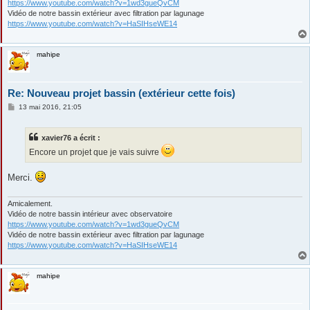
https://www.youtube.com/watch?v=1wd3gueQvCM
Vidéo de notre bassin extérieur avec filtration par lagunage
https://www.youtube.com/watch?v=HaSIHseWE14
mahipe
Re: Nouveau projet bassin (extérieur cette fois)
M
13 mai 2016, 21:05
e
s
s
xavier76 a écrit :
a
g
Encore un projet que je vais suivre
e
Merci.
Amicalement.
Vidéo de notre bassin intérieur avec observatoire
https://www.youtube.com/watch?v=1wd3gueQvCM
Vidéo de notre bassin extérieur avec filtration par lagunage
https://www.youtube.com/watch?v=HaSIHseWE14
mahipe