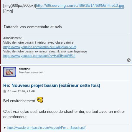
[img(900px,900px)]
http://i86.servimg.com/u/f86/19/14/68/56/filtre10.jpg
[/img]
J'attends vos commentaire et avis.
Amicalement.
Vidéo de notre bassin intérieur avec observatoire
https://www.youtube.com/watch?v=1wd3gueQvCM
Vidéo de notre bassin extérieur avec filtration par lagunage
https://www.youtube.com/watch?v=HaSIHseWE14
christine
Membre associatif
Re: Nouveau projet bassin (extérieur cette fois)
M
10 mai 2016, 21:49
e
s
Bel environnement
s
a
g
C'est vrai qu'au sud, cela risque de chauffer dur, surtout avec un mètre
e
de profondeur.
►
http://www.forum-bassin.com/Accueil/For ... Bassin.pdf