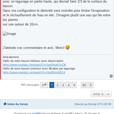
avec un lagunage en partie haute, qui devrait faire 1/3 de la surface du
bassin.
Dans ma configuration le dénivelé sera moindre pour limiter l'évaporation
et le réchauffement de l'eau en été. J'imagine plutôt une eau qui file entre
les pierres
sur une auteur de 10cm.
J'attends vos commentaire et avis. Merci!
Amicalement.
Vidéo de notre bassin intérieur avec observatoire
https://www.youtube.com/watch?v=1wd3gueQvCM
Vidéo de notre bassin extérieur avec filtration par lagunage
https://www.youtube.com/watch?v=HaSIHseWE14
Page
1
sur
85
1
2
3
4
5
85
Suivante
845 messages
…
Aller à
Index du forum
Heures au format
UTC+02:00
Développé par
phpBB
® Forum Software © phpBB Limited | SE Square by