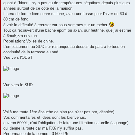
quant à l'hiver il n'y a pas eu de températures négatives depuis plusieurs
années surtout de ce côté de la maison.
Il sera de forme libre genre mi-lune, avec une fosse pour l'hiver de 60 à
80 cm de fond,
à voir la difficulté à creuser car nous sommes sur un rocher.
Tout ça recouvert d'une bâche epdm ou axan, sur feutrine, que j'ai estimé
à 6mx5,5m environ.
Population:
Voiles de chine.
L'emplacement au SUD sur restanque au-dessus du parc à tortues en
continuité de la terrasse au sud.
Vue vers l'OEST
Vue vers le SUD
Voilà ma toute 1ère ébauche de plan (ce n'est pas pro, désolée).
Vos commentaires et idées sont les bienvenus.
environ 6000L, d'où l'obligation de faire une filtration naturelle (lagunage)
qui tienne la route car ma FX6 n'y suffira pas.
Performance de la pompe : 3 500 L/h