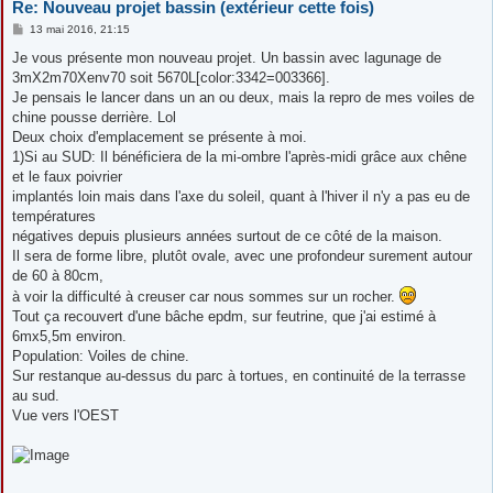
Re: Nouveau projet bassin (extérieur cette fois)
M
13 mai 2016, 21:15
e
s
Je vous présente mon nouveau projet. Un bassin avec lagunage de
s
3mX2m70Xenv70 soit 5670L[color:3342=003366].
a
g
Je pensais le lancer dans un an ou deux, mais la repro de mes voiles de
e
chine pousse derrière. Lol
Deux choix d'emplacement se présente à moi.
1)Si au SUD: Il bénéficiera de la mi-ombre l'après-midi grâce aux chêne
et le faux poivrier
implantés loin mais dans l'axe du soleil, quant à l'hiver il n'y a pas eu de
températures
négatives depuis plusieurs années surtout de ce côté de la maison.
Il sera de forme libre, plutôt ovale, avec une profondeur surement autour
de 60 à 80cm,
à voir la difficulté à creuser car nous sommes sur un rocher.
Tout ça recouvert d'une bâche epdm, sur feutrine, que j'ai estimé à
6mx5,5m environ.
Population: Voiles de chine.
Sur restanque au-dessus du parc à tortues, en continuité de la terrasse
au sud.
Vue vers l'OEST