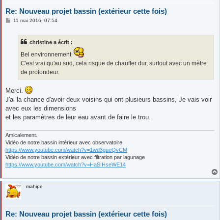
Re: Nouveau projet bassin (extérieur cette fois)
M
11 mai 2016, 07:54
e
s
s
christine a écrit :
a
g
Bel environnement
e
C'est vrai qu'au sud, cela risque de chauffer dur, surtout avec un mètre
de profondeur.
Merci.
J'ai la chance d'avoir deux voisins qui ont plusieurs bassins, Je vais voir
avec eux les dimensions
et les paramètres de leur eau avant de faire le trou.
Amicalement.
Vidéo de notre bassin intérieur avec observatoire
https://www.youtube.com/watch?v=1wd3gueQvCM
Vidéo de notre bassin extérieur avec filtration par lagunage
https://www.youtube.com/watch?v=HaSIHseWE14
mahipe
Re: Nouveau projet bassin (extérieur cette fois)