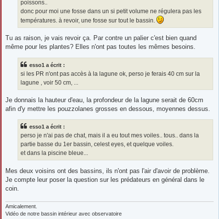
poissons..
donc pour moi une fosse dans un si petit volume ne régulera pas les
températures. à revoir, une fosse sur tout le bassin.
Tu as raison, je vais revoir ça. Par contre un palier c'est bien quand
même pour les plantes? Elles n'ont pas toutes les mêmes besoins.
esso1 a écrit :
si les PR n'ont pas accès à la lagune ok, perso je ferais 40 cm sur la
lagune , voir 50 cm, ...
Je donnais la hauteur d'eau, la profondeur de la lagune serait de 60cm
afin d'y mettre les pouzzolanes grosses en dessous, moyennes dessus.
esso1 a écrit :
perso je n'ai pas de chat, mais il a eu tout mes voiles.. tous.. dans la
partie basse du 1er bassin, celest eyes, et quelque voiles.
et dans la piscine bleue...
Mes deux voisins ont des bassins, ils n'ont pas l'air d'avoir de problème.
Je compte leur poser la question sur les prédateurs en général dans le
coin.
Amicalement.
Vidéo de notre bassin intérieur avec observatoire