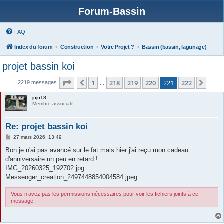
Forum-Bassin
FAQ
Index du forum
Construction
Votre Projet ?
Bassin (bassin, lagunage)
projet bassin koi
Page
221
sur
222
1
218
219
220
221
222
Précédente
Suiv
2219 messages
…
juju18
Membre associatif
Re: projet bassin koi
M
27 mars 2026, 13:49
e
s
Bon je n'ai pas avancé sur le fat mais hier j'ai reçu mon cadeau
s
d'anniversaire un peu en retard !
a
g
IMG_20260325_192702.jpg
e
Messenger_creation_2497448854004584.jpeg
Vous n’avez pas les permissions nécessaires pour voir les fichiers joints à ce
message.