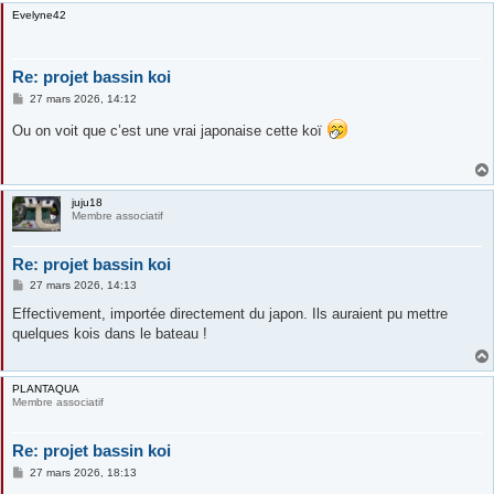
Evelyne42
Re: projet bassin koi
M
27 mars 2026, 14:12
e
s
Ou on voit que c’est une vrai japonaise cette koï
s
a
g
e
juju18
Membre associatif
Re: projet bassin koi
M
27 mars 2026, 14:13
e
s
Effectivement, importée directement du japon. Ils auraient pu mettre
s
quelques kois dans le bateau !
a
g
e
PLANTAQUA
Membre associatif
Re: projet bassin koi
M
27 mars 2026, 18:13
e