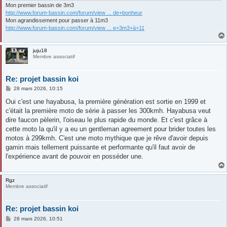
Mon premier bassin de 3m3
http://www.forum-bassin.com/forum/view ... de+bonheur
Mon agrandissement pour passer à 11m3
http://www.forum-bassin.com/forum/view ... e+3m3+à+11
juju18
Membre associatif
Re: projet bassin koi
M
28 mars 2026, 10:15
e
s
Oui c'est une hayabusa, la première génération est sortie en 1999 et
s
c'était la première moto de série à passer les 300kmh. Hayabusa veut
a
g
dire faucon pèlerin, l'oiseau le plus rapide du monde. Et c'est grâce à
e
cette moto la qu'il y a eu un gentleman agreement pour brider toutes les
motos à 299kmh. C'est une moto mythique que je rêve d'avoir depuis
gamin mais tellement puissante et performante qu'il faut avoir de
l'expérience avant de pouvoir en posséder une.
Rgz
Membre associatif
Re: projet bassin koi
M
28 mars 2026, 10:51
e