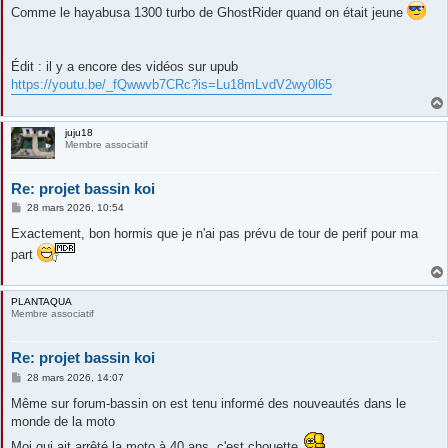
s
Comme le hayabusa 1300 turbo de GhostRider quand on était jeune
s
a
g
e
Édit : il y a encore des vidéos sur upub
https://youtu.be/_fQwwvb7CRc?is=Lu18mLvdV2wy0l65
juju18
Membre associatif
Re: projet bassin koi
M
28 mars 2026, 10:54
e
s
Exactement, bon hormis que je n'ai pas prévu de tour de perif pour ma
s
part
a
g
e
PLANTAQUA
Membre associatif
Re: projet bassin koi
M
28 mars 2026, 14:07
e
s
Même sur forum-bassin on est tenu informé des nouveautés dans le
s
monde de la moto
a
g
Moi qui ait arrêté la moto à 40 ans, c'est chouette