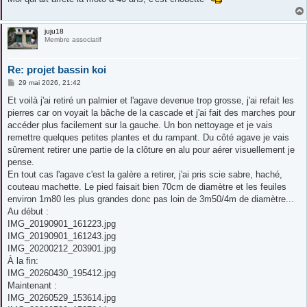
e
juju18
Membre associatif
Re: projet bassin koi
M
29 mai 2026, 21:42
e
s
Et voilà j'ai retiré un palmier et l'agave devenue trop grosse, j'ai refait les
s
pierres car on voyait la bâche de la cascade et j'ai fait des marches pour
a
g
accéder plus facilement sur la gauche. Un bon nettoyage et je vais
e
remettre quelques petites plantes et du rampant. Du côté agave je vais
sûrement retirer une partie de la clôture en alu pour aérer visuellement je
pense.
En tout cas l'agave c'est la galère a retirer, j'ai pris scie sabre, haché,
couteau machette. Le pied faisait bien 70cm de diamètre et les feuiles
environ 1m80 les plus grandes donc pas loin de 3m50/4m de diamètre...
Au début :
IMG_20190901_161223.jpg
IMG_20190901_161243.jpg
IMG_20200212_203901.jpg
À la fin:
IMG_20260430_195412.jpg
Maintenant :
IMG_20260529_153614.jpg