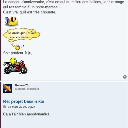
s
Le cadeau d'anniversaire, c'est ce qui au milieu des ballons, le truc rouge
s
qui ressemble à un porte-manteau.
a
g
C'est vrai qu'il est très chouette.
e
Soit prudent Juju,
Revers-76-
Membre associatif
Re: projet bassin koi
M
28 mars 2026, 09:24
e
s
Ca a l’air bien aerodynamic!
s
a
g
e