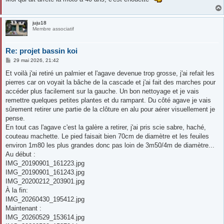
e
juju18
Membre associatif
Re: projet bassin koi
M
29 mai 2026, 21:42
e
s
Et voilà j'ai retiré un palmier et l'agave devenue trop grosse, j'ai refait les
s
pierres car on voyait la bâche de la cascade et j'ai fait des marches pour
a
g
accéder plus facilement sur la gauche. Un bon nettoyage et je vais
e
remettre quelques petites plantes et du rampant. Du côté agave je vais
sûrement retirer une partie de la clôture en alu pour aérer visuellement je
pense.
En tout cas l'agave c'est la galère a retirer, j'ai pris scie sabre, haché,
couteau machette. Le pied faisait bien 70cm de diamètre et les feuiles
environ 1m80 les plus grandes donc pas loin de 3m50/4m de diamètre...
Au début :
IMG_20190901_161223.jpg
IMG_20190901_161243.jpg
IMG_20200212_203901.jpg
À la fin:
IMG_20260430_195412.jpg
Maintenant :
IMG_20260529_153614.jpg