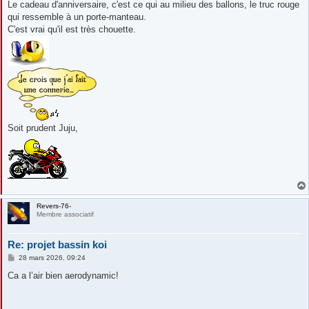
s
Le cadeau d'anniversaire, c'est ce qui au milieu des ballons, le truc rouge
s
qui ressemble à un porte-manteau.
a
g
C'est vrai qu'il est très chouette.
e
Soit prudent Juju,
Revers-76-
Membre associatif
Re: projet bassin koi
M
28 mars 2026, 09:24
e
s
Ca a l’air bien aerodynamic!
s
a
g
e