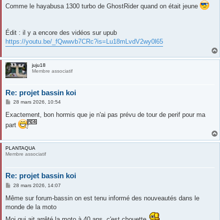
s
Comme le hayabusa 1300 turbo de GhostRider quand on était jeune
s
a
g
e
Édit : il y a encore des vidéos sur upub
https://youtu.be/_fQwwvb7CRc?is=Lu18mLvdV2wy0l65
juju18
Membre associatif
Re: projet bassin koi
M
28 mars 2026, 10:54
e
s
Exactement, bon hormis que je n'ai pas prévu de tour de perif pour ma
s
part
a
g
e
PLANTAQUA
Membre associatif
Re: projet bassin koi
M
28 mars 2026, 14:07
e
s
Même sur forum-bassin on est tenu informé des nouveautés dans le
s
monde de la moto
a
g
Moi qui ait arrêté la moto à 40 ans, c'est chouette