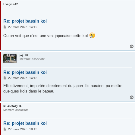
Evelyne42
Re: projet bassin koi
M
27 mars 2026, 14:12
e
s
Ou on voit que c’est une vrai japonaise cette koï
s
a
g
e
juju18
Membre associatif
Re: projet bassin koi
M
27 mars 2026, 14:13
e
s
Effectivement, importée directement du japon. Ils auraient pu mettre
s
quelques kois dans le bateau !
a
g
e
PLANTAQUA
Membre associatif
Re: projet bassin koi
M
27 mars 2026, 18:13
e