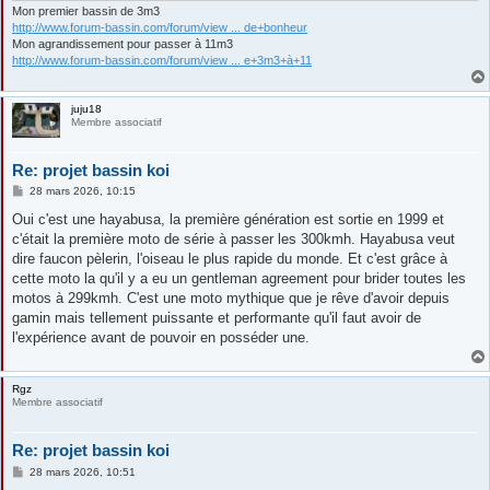
Mon premier bassin de 3m3
http://www.forum-bassin.com/forum/view ... de+bonheur
Mon agrandissement pour passer à 11m3
http://www.forum-bassin.com/forum/view ... e+3m3+à+11
juju18
Membre associatif
Re: projet bassin koi
M
28 mars 2026, 10:15
e
s
Oui c'est une hayabusa, la première génération est sortie en 1999 et
s
c'était la première moto de série à passer les 300kmh. Hayabusa veut
a
g
dire faucon pèlerin, l'oiseau le plus rapide du monde. Et c'est grâce à
e
cette moto la qu'il y a eu un gentleman agreement pour brider toutes les
motos à 299kmh. C'est une moto mythique que je rêve d'avoir depuis
gamin mais tellement puissante et performante qu'il faut avoir de
l'expérience avant de pouvoir en posséder une.
Rgz
Membre associatif
Re: projet bassin koi
M
28 mars 2026, 10:51
e