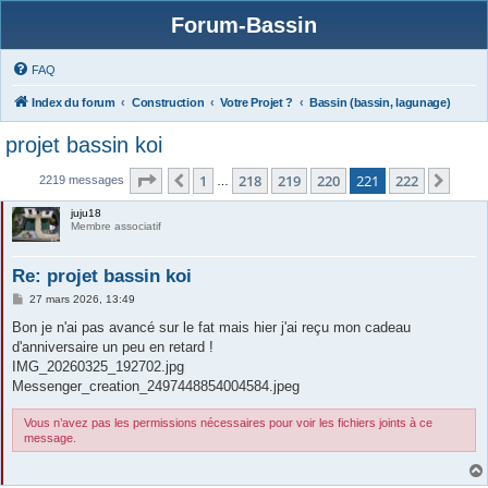
Forum-Bassin
FAQ
Index du forum
Construction
Votre Projet ?
Bassin (bassin, lagunage)
projet bassin koi
Page
221
sur
222
1
218
219
220
221
222
Précédente
Suiv
2219 messages
…
juju18
Membre associatif
Re: projet bassin koi
M
27 mars 2026, 13:49
e
s
Bon je n'ai pas avancé sur le fat mais hier j'ai reçu mon cadeau
s
d'anniversaire un peu en retard !
a
g
IMG_20260325_192702.jpg
e
Messenger_creation_2497448854004584.jpeg
Vous n’avez pas les permissions nécessaires pour voir les fichiers joints à ce
message.