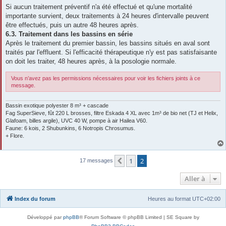
Si aucun traitement préventif n'a été effectué et qu'une mortalité
importante survient, deux traitements à 24 heures d'intervalle peuvent
être effectués, puis un autre 48 heures après.
6.3. Traitement dans les bassins en série
Après le traitement du premier bassin, les bassins situés en aval sont
traités par l'effluent. Si l'efficacité thérapeutique n'y est pas satisfaisante
on doit les traiter, 48 heures après, à la posologie normale.
Vous n’avez pas les permissions nécessaires pour voir les fichiers joints à ce
message.
Bassin exotique polyester 8 m³ + cascade
Fag SuperSieve, fût 220 L brosses, filtre Eskada 4 XL avec 1m³ de bio net (TJ et Helix,
Glafoam, billes argile), UVC 40 W, pompe à air Hailea V60.
Faune: 6 kois, 2 Shubunkins, 6 Notropis Chrosumus.
+ Flore.
1
2
Précédente
17 messages
Aller à
Index du forum
Heures au format
UTC+02:00
Développé par
phpBB
® Forum Software © phpBB Limited | SE Square by