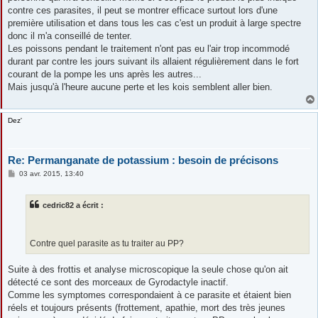
contre ces parasites, il peut se montrer efficace surtout lors d'une
première utilisation et dans tous les cas c'est un produit à large spectre
donc il m'a conseillé de tenter.
Les poissons pendant le traitement n'ont pas eu l'air trop incommodé
durant par contre les jours suivant ils allaient régulièrement dans le fort
courant de la pompe les uns après les autres...
Mais jusqu'à l'heure aucune perte et les kois semblent aller bien.
Dez'
Re: Permanganate de potassium : besoin de précisons
M
03 avr. 2015, 13:40
e
s
s
cedric82 a écrit :
a
g
e
Contre quel parasite as tu traiter au PP?
Suite à des frottis et analyse microscopique la seule chose qu'on ait
détecté ce sont des morceaux de Gyrodactyle inactif.
Comme les symptomes correspondaient à ce parasite et étaient bien
réels et toujours présents (frottement, apathie, mort des très jeunes