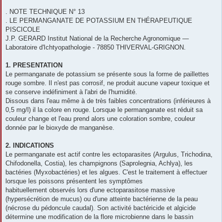
. NOTE TECHNIQUE N° 13
. LE PERMANGANATE DE POTASSIUM EN THÉRAPEUTIQUE
PISCICOLE
J.P. GERARD Institut National de la Recherche Agronomique —
Laboratoire d'Ichtyopathologie - 78850 THIVERVAL-GRIGNON.
1. PRESENTATION
Le permanganate de potassium se présente sous la forme de paillettes
rouge sombre. Il n'est pas corrosif, ne produit aucune vapeur toxique et
se conserve indéfiniment à l'abri de l'humidité.
Dissous dans l'eau même à de très faibles concentrations (inférieures à
0,5 mg/l) il la colore en rouge. Lorsque le permanganate est réduit sa
couleur change et l'eau prend alors une coloration sombre, couleur
donnée par le bioxyde de manganèse.
2. INDICATIONS
Le permanganate est actif contre les ectoparasites (Argulus, Trichodina,
Chifodonella, Costia), les champignons (Saprolegnia, Achlya), les
bactéries (Myxobactéries) et les algues. C'est le traitement à effectuer
lorsque les poissons présentent les symptômes
habituellement observés lors d'une ectoparasitose massive
(hypersécrétion de mucus) ou d'une atteinte bactérienne de la peau
(nécrose du pédoncule caudal). Son activité bactéricide et algicide
détermine une modification de la flore microbienne dans le bassin