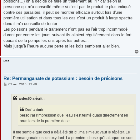
poissons...) on a décidé de faire un traitement au PP car selon la
personne qui m'a conseillé même si c'est pas le produit le plus indiqué
contre ces parasites, il peut se montrer efficace surtout lors d'une
première utilisation et dans tous les cas c'est un produit à large spectre
donc il m'a conseillé de tenter.
Les poissons pendant le traitement n'ont pas eu l'air trop incommodé
durant par contre les jours suivant ils allaient régulièrement dans le fort
courant de la pompe les uns après les autres...
Mais jusqu'à l'heure aucune perte et les kois semblent aller bien.
Dez'
Re: Permanganate de potassium : besoin de précisons
M
03 avr. 2015, 13:48
e
s
s
ardec60 a écrit :
a
g
e
Dez' a écrit :
perso j'ai l'impression que l'eau s'est teinté quasi directement en
brun lors de la première dose..
Il me semble que ceci a déjà été dit ici, mais mieux vaut le répéter. Le
Permanganate est un oxydant. La première chose qu'il attaque, ce sont