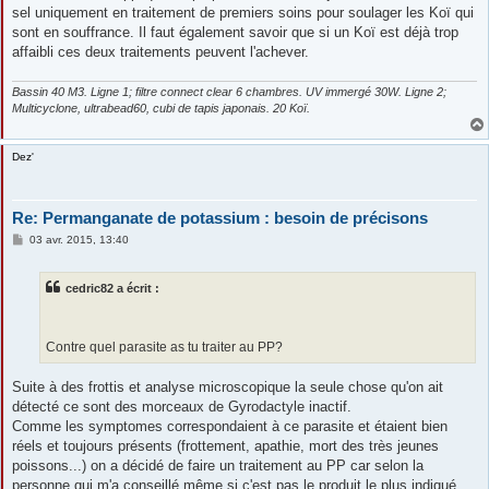
sel uniquement en traitement de premiers soins pour soulager les Koï qui
sont en souffrance. Il faut également savoir que si un Koï est déjà trop
affaibli ces deux traitements peuvent l'achever.
Bassin 40 M3. Ligne 1; filtre connect clear 6 chambres. UV immergé 30W. Ligne 2;
Multicyclone, ultrabead60, cubi de tapis japonais. 20 Koï.
Dez'
Re: Permanganate de potassium : besoin de précisons
M
03 avr. 2015, 13:40
e
s
s
cedric82 a écrit :
a
g
e
Contre quel parasite as tu traiter au PP?
Suite à des frottis et analyse microscopique la seule chose qu'on ait
détecté ce sont des morceaux de Gyrodactyle inactif.
Comme les symptomes correspondaient à ce parasite et étaient bien
réels et toujours présents (frottement, apathie, mort des très jeunes
poissons...) on a décidé de faire un traitement au PP car selon la
personne qui m'a conseillé même si c'est pas le produit le plus indiqué