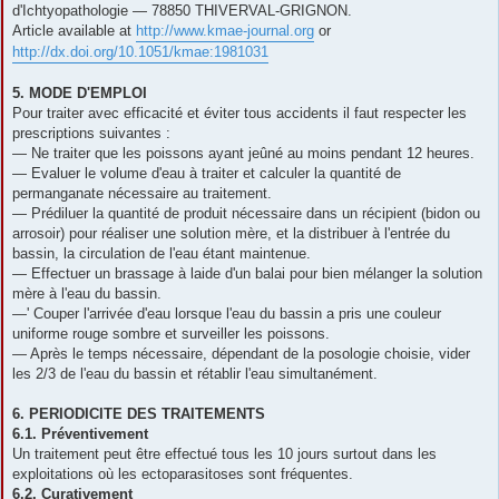
d'Ichtyopathologie — 78850 THIVERVAL-GRIGNON.
Article available at
http://www.kmae-journal.org
or
http://dx.doi.org/10.1051/kmae:1981031
5. MODE D'EMPLOI
Pour traiter avec efficacité et éviter tous accidents il faut respecter les
prescriptions suivantes :
— Ne traiter que les poissons ayant jeûné au moins pendant 12 heures.
— Evaluer le volume d'eau à traiter et calculer la quantité de
permanganate nécessaire au traitement.
— Prédiluer la quantité de produit nécessaire dans un récipient (bidon ou
arrosoir) pour réaliser une solution mère, et la distribuer à l'entrée du
bassin, la circulation de l'eau étant maintenue.
— Effectuer un brassage à laide d'un balai pour bien mélanger la solution
mère à l'eau du bassin.
—' Couper l'arrivée d'eau lorsque l'eau du bassin a pris une couleur
uniforme rouge sombre et surveiller les poissons.
— Après le temps nécessaire, dépendant de la posologie choisie, vider
les 2/3 de l'eau du bassin et rétablir l'eau simultanément.
6. PERIODICITE DES TRAITEMENTS
6.1. Préventivement
Un traitement peut être effectué tous les 10 jours surtout dans les
exploitations où les ectoparasitoses sont fréquentes.
6.2. Curativement