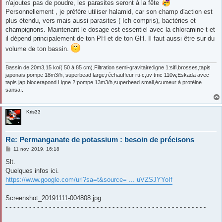
n'ajoutes pas de poudre, les parasites seront à la fête
a
g
Personnellement , je préfère utiliser halamid, car son champ d'action est
e
plus étendu, vers mais aussi parasites ( Ich compris), bactéries et
champignons. Maintenant le dosage est essentiel avec la chloramine-t et
il dépend principalement de ton PH et de ton GH. Il faut aussi être sur du
volume de ton bassin.
Bassin de 20m3,15 koï( 50 à 85 cm).Filtration semi-gravitaire:ligne 1:sifi,brosses,tapis
japonais,pompe 18m3/h, superbead large,réchauffeur rti-c,uv tmc 110w,Eskada avec
tapis jap,biocerapond.Ligne 2:pompe 13m3/h,superbead small,écumeur à protéine
sansaï.
Kris33
Re: Permanganate de potassium : besoin de précisons
M
11 nov. 2019, 16:18
e
s
Slt.
s
Quelques infos ici.
a
g
https://www.google.com/url?sa=t&source= ... uVZSJYYoIf
e
Screenshot_20191111-004808.jpg
- - - - - - - - - - - - - - - - - - - - - - - - - - - - - - - - - - - - - - - - - - - - - - - - - - -