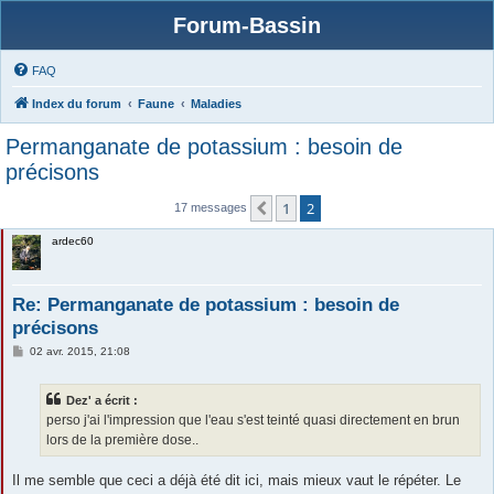
Forum-Bassin
FAQ
Index du forum
Faune
Maladies
Permanganate de potassium : besoin de
précisons
1
2
Précédente
17 messages
ardec60
Re: Permanganate de potassium : besoin de
précisons
M
02 avr. 2015, 21:08
e
s
s
Dez' a écrit :
a
g
perso j'ai l'impression que l'eau s'est teinté quasi directement en brun
e
lors de la première dose..
Il me semble que ceci a déjà été dit ici, mais mieux vaut le répéter. Le