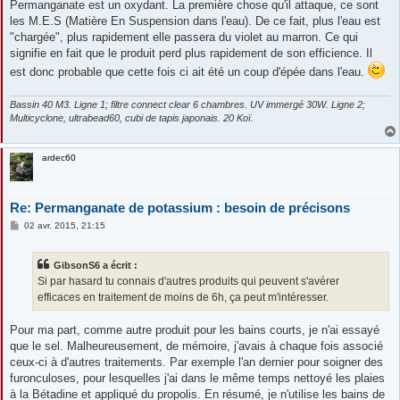
Permanganate est un oxydant. La première chose qu'il attaque, ce sont
les M.E.S (Matière En Suspension dans l'eau). De ce fait, plus l'eau est
"chargée", plus rapidement elle passera du violet au marron. Ce qui
signifie en fait que le produit perd plus rapidement de son efficience. Il
est donc probable que cette fois ci ait été un coup d'épée dans l'eau.
Bassin 40 M3. Ligne 1; filtre connect clear 6 chambres. UV immergé 30W. Ligne 2;
Multicyclone, ultrabead60, cubi de tapis japonais. 20 Koï.
ardec60
Re: Permanganate de potassium : besoin de précisons
M
02 avr. 2015, 21:15
e
s
s
GibsonS6 a écrit :
a
g
Si par hasard tu connais d'autres produits qui peuvent s'avérer
e
efficaces en traitement de moins de 6h, ça peut m'intéresser.
Pour ma part, comme autre produit pour les bains courts, je n'ai essayé
que le sel. Malheureusement, de mémoire, j'avais à chaque fois associé
ceux-ci à d'autres traitements. Par exemple l'an dernier pour soigner des
furonculoses, pour lesquelles j'ai dans le même temps nettoyé les plaies
à la Bétadine et appliqué du propolis. En résumé, je n'utilise les bains de