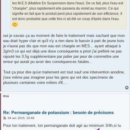
les M.E.S (Matière En Suspension dans l'eau). De ce fait, plus l'eau est
"chargée", plus rapidement elle passera du violet au marron. Ce qui
signifie en fait que le produit perd plus rapidement de son efficience. Il
est donc probable que cette fois ci ait été un coup d'épée dans l'eau.
oui je savais ça au moment de faire le traitement mais sachant que mon
eau était hyper clair et qu'il n'y a rien dans le bassin à part de jeune kois
je n'aurai pas dis que mon eau est chargée en MES... ayant attaqué à
2g/m3 ce qui est déjà une dose conséquente a priori j'ai préféré ne pas
rajouté les 0,5g supplémentaire par palier par peur de commettre une
erreur qui aurait pu avoir des conséquences fatales...
Tout ça pour dire qu'un traitement est tout sauf une intervention anodine,
j'ose même pas imaginer pour les gens qui ont des specimens de
plusieurs centaines voire miliers d'€....
RVé
Re: Permanganate de potassium : besoin de précisons
M
04 avr. 2015, 10:48
e
s
Pour ton traitement, ton permanganate doit agir au minimum 3/4h,si tu
s