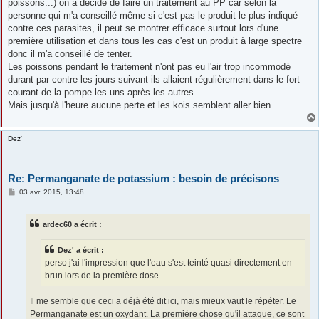
poissons...) on a décidé de faire un traitement au PP car selon la
personne qui m'a conseillé même si c'est pas le produit le plus indiqué
contre ces parasites, il peut se montrer efficace surtout lors d'une
première utilisation et dans tous les cas c'est un produit à large spectre
donc il m'a conseillé de tenter.
Les poissons pendant le traitement n'ont pas eu l'air trop incommodé
durant par contre les jours suivant ils allaient régulièrement dans le fort
courant de la pompe les uns après les autres...
Mais jusqu'à l'heure aucune perte et les kois semblent aller bien.
Dez'
Re: Permanganate de potassium : besoin de précisons
M
03 avr. 2015, 13:48
e
s
s
ardec60 a écrit :
a
g
e
Dez' a écrit :
perso j'ai l'impression que l'eau s'est teinté quasi directement en
brun lors de la première dose..
Il me semble que ceci a déjà été dit ici, mais mieux vaut le répéter. Le
Permanganate est un oxydant. La première chose qu'il attaque, ce sont