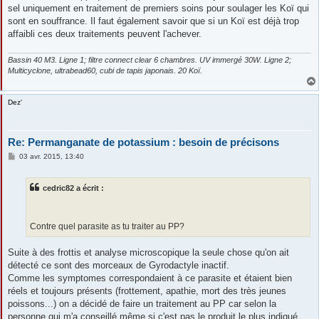
sel uniquement en traitement de premiers soins pour soulager les Koï qui
sont en souffrance. Il faut également savoir que si un Koï est déjà trop
affaibli ces deux traitements peuvent l'achever.
Bassin 40 M3. Ligne 1; filtre connect clear 6 chambres. UV immergé 30W. Ligne 2;
Multicyclone, ultrabead60, cubi de tapis japonais. 20 Koï.
Dez'
Re: Permanganate de potassium : besoin de précisons
M
03 avr. 2015, 13:40
e
s
s
cedric82 a écrit :
a
g
e
Contre quel parasite as tu traiter au PP?
Suite à des frottis et analyse microscopique la seule chose qu'on ait
détecté ce sont des morceaux de Gyrodactyle inactif.
Comme les symptomes correspondaient à ce parasite et étaient bien
réels et toujours présents (frottement, apathie, mort des très jeunes
poissons...) on a décidé de faire un traitement au PP car selon la
personne qui m'a conseillé même si c'est pas le produit le plus indiqué