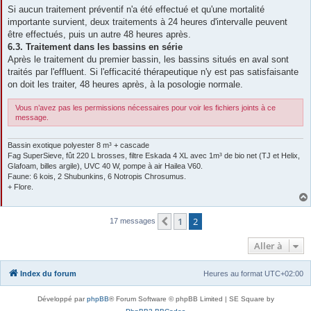
Si aucun traitement préventif n'a été effectué et qu'une mortalité
importante survient, deux traitements à 24 heures d'intervalle peuvent
être effectués, puis un autre 48 heures après.
6.3. Traitement dans les bassins en série
Après le traitement du premier bassin, les bassins situés en aval sont
traités par l'effluent. Si l'efficacité thérapeutique n'y est pas satisfaisante
on doit les traiter, 48 heures après, à la posologie normale.
Vous n’avez pas les permissions nécessaires pour voir les fichiers joints à ce
message.
Bassin exotique polyester 8 m³ + cascade
Fag SuperSieve, fût 220 L brosses, filtre Eskada 4 XL avec 1m³ de bio net (TJ et Helix,
Glafoam, billes argile), UVC 40 W, pompe à air Hailea V60.
Faune: 6 kois, 2 Shubunkins, 6 Notropis Chrosumus.
+ Flore.
1
2
Précédente
17 messages
Aller à
Index du forum
Heures au format
UTC+02:00
Développé par
phpBB
® Forum Software © phpBB Limited | SE Square by