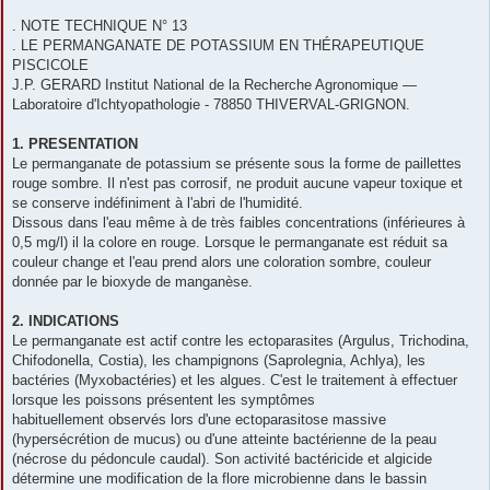
. NOTE TECHNIQUE N° 13
. LE PERMANGANATE DE POTASSIUM EN THÉRAPEUTIQUE
PISCICOLE
J.P. GERARD Institut National de la Recherche Agronomique —
Laboratoire d'Ichtyopathologie - 78850 THIVERVAL-GRIGNON.
1. PRESENTATION
Le permanganate de potassium se présente sous la forme de paillettes
rouge sombre. Il n'est pas corrosif, ne produit aucune vapeur toxique et
se conserve indéfiniment à l'abri de l'humidité.
Dissous dans l'eau même à de très faibles concentrations (inférieures à
0,5 mg/l) il la colore en rouge. Lorsque le permanganate est réduit sa
couleur change et l'eau prend alors une coloration sombre, couleur
donnée par le bioxyde de manganèse.
2. INDICATIONS
Le permanganate est actif contre les ectoparasites (Argulus, Trichodina,
Chifodonella, Costia), les champignons (Saprolegnia, Achlya), les
bactéries (Myxobactéries) et les algues. C'est le traitement à effectuer
lorsque les poissons présentent les symptômes
habituellement observés lors d'une ectoparasitose massive
(hypersécrétion de mucus) ou d'une atteinte bactérienne de la peau
(nécrose du pédoncule caudal). Son activité bactéricide et algicide
détermine une modification de la flore microbienne dans le bassin