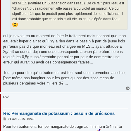
les M.E.S (Matière En Suspension dans l'eau). De ce fait, plus l'eau est
"chargée", plus rapidement elle passera du violet au marron. Ce qui
signifie en fait que le produit perd plus rapidement de son efficience. Il
est donc probable que cette fois ci ait été un coup d'épée dans l'eau.
oui je savais ça au moment de faire le traitement mais sachant que mon
eau était hyper clair et qu'il n'y a rien dans le bassin à part de jeune kois
je n'aurai pas dis que mon eau est chargée en MES... ayant attaqué à
2g/m3 ce qui est déjà une dose conséquente a priori j'ai préféré ne pas
rajouté les 0,5g supplémentaire par palier par peur de commettre une
erreur qui aurait pu avoir des conséquences fatales...
Tout ça pour dire qu'un traitement est tout sauf une intervention anodine,
j'ose même pas imaginer pour les gens qui ont des specimens de
plusieurs centaines voire miliers d'€....
RVé
Re: Permanganate de potassium : besoin de précisons
M
04 avr. 2015, 10:48
e
s
Pour ton traitement, ton permanganate doit agir au minimum 3/4h,si tu
s