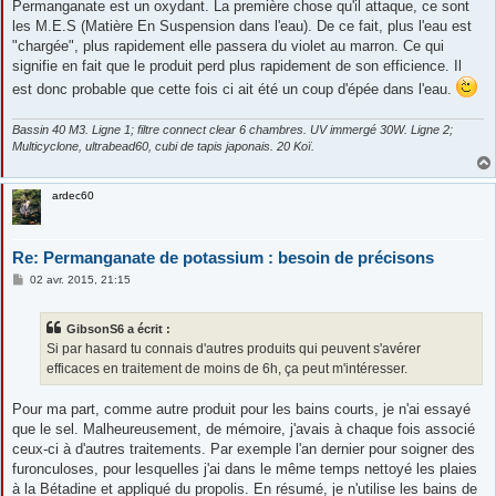
Permanganate est un oxydant. La première chose qu'il attaque, ce sont
les M.E.S (Matière En Suspension dans l'eau). De ce fait, plus l'eau est
"chargée", plus rapidement elle passera du violet au marron. Ce qui
signifie en fait que le produit perd plus rapidement de son efficience. Il
est donc probable que cette fois ci ait été un coup d'épée dans l'eau.
Bassin 40 M3. Ligne 1; filtre connect clear 6 chambres. UV immergé 30W. Ligne 2;
Multicyclone, ultrabead60, cubi de tapis japonais. 20 Koï.
ardec60
Re: Permanganate de potassium : besoin de précisons
M
02 avr. 2015, 21:15
e
s
s
GibsonS6 a écrit :
a
g
Si par hasard tu connais d'autres produits qui peuvent s'avérer
e
efficaces en traitement de moins de 6h, ça peut m'intéresser.
Pour ma part, comme autre produit pour les bains courts, je n'ai essayé
que le sel. Malheureusement, de mémoire, j'avais à chaque fois associé
ceux-ci à d'autres traitements. Par exemple l'an dernier pour soigner des
furonculoses, pour lesquelles j'ai dans le même temps nettoyé les plaies
à la Bétadine et appliqué du propolis. En résumé, je n'utilise les bains de