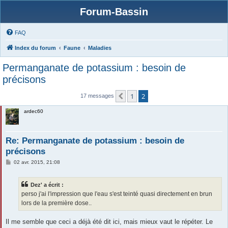
Forum-Bassin
FAQ
Index du forum
Faune
Maladies
Permanganate de potassium : besoin de
précisons
1
2
Précédente
17 messages
ardec60
Re: Permanganate de potassium : besoin de
précisons
M
02 avr. 2015, 21:08
e
s
s
Dez' a écrit :
a
g
perso j'ai l'impression que l'eau s'est teinté quasi directement en brun
e
lors de la première dose..
Il me semble que ceci a déjà été dit ici, mais mieux vaut le répéter. Le