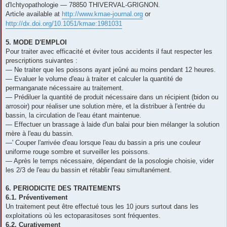
d'Ichtyopathologie — 78850 THIVERVAL-GRIGNON.
Article available at
http://www.kmae-journal.org
or
http://dx.doi.org/10.1051/kmae:1981031
5. MODE D'EMPLOI
Pour traiter avec efficacité et éviter tous accidents il faut respecter les
prescriptions suivantes :
— Ne traiter que les poissons ayant jeûné au moins pendant 12 heures.
— Evaluer le volume d'eau à traiter et calculer la quantité de
permanganate nécessaire au traitement.
— Prédiluer la quantité de produit nécessaire dans un récipient (bidon ou
arrosoir) pour réaliser une solution mère, et la distribuer à l'entrée du
bassin, la circulation de l'eau étant maintenue.
— Effectuer un brassage à laide d'un balai pour bien mélanger la solution
mère à l'eau du bassin.
—' Couper l'arrivée d'eau lorsque l'eau du bassin a pris une couleur
uniforme rouge sombre et surveiller les poissons.
— Après le temps nécessaire, dépendant de la posologie choisie, vider
les 2/3 de l'eau du bassin et rétablir l'eau simultanément.
6. PERIODICITE DES TRAITEMENTS
6.1. Préventivement
Un traitement peut être effectué tous les 10 jours surtout dans les
exploitations où les ectoparasitoses sont fréquentes.
6.2. Curativement