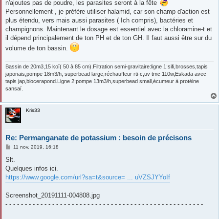
n'ajoutes pas de poudre, les parasites seront à la fête
a
g
Personnellement , je préfère utiliser halamid, car son champ d'action est
e
plus étendu, vers mais aussi parasites ( Ich compris), bactéries et
champignons. Maintenant le dosage est essentiel avec la chloramine-t et
il dépend principalement de ton PH et de ton GH. Il faut aussi être sur du
volume de ton bassin.
Bassin de 20m3,15 koï( 50 à 85 cm).Filtration semi-gravitaire:ligne 1:sifi,brosses,tapis
japonais,pompe 18m3/h, superbead large,réchauffeur rti-c,uv tmc 110w,Eskada avec
tapis jap,biocerapond.Ligne 2:pompe 13m3/h,superbead small,écumeur à protéine
sansaï.
Kris33
Re: Permanganate de potassium : besoin de précisons
M
11 nov. 2019, 16:18
e
s
Slt.
s
Quelques infos ici.
a
g
https://www.google.com/url?sa=t&source= ... uVZSJYYoIf
e
Screenshot_20191111-004808.jpg
- - - - - - - - - - - - - - - - - - - - - - - - - - - - - - - - - - - - - - - - - - - - - - - - - - -