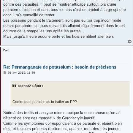
contre ces parasites, il peut se montrer efficace surtout lors d'une
première utilisation et dans tous les cas c'est un produit à large spectre
donc il m'a conseillé de tenter.
Les poissons pendant le traitement n'ont pas eu l'air trop incommodé
durant par contre les jours suivant ils allaient régulièrement dans le fort
courant de la pompe les uns après les autres...
Mais jusqu'à l'heure aucune perte et les kois semblent aller bien.
Dez'
Re: Permanganate de potassium : besoin de précisons
M
03 avr. 2015, 13:40
e
s
s
cedric82 a écrit :
a
g
e
Contre quel parasite as tu traiter au PP?
Suite à des frottis et analyse microscopique la seule chose qu'on ait
détecté ce sont des morceaux de Gyrodactyle inactif.
Comme les symptomes correspondaient à ce parasite et étaient bien
réels et toujours présents (frottement, apathie, mort des très jeunes