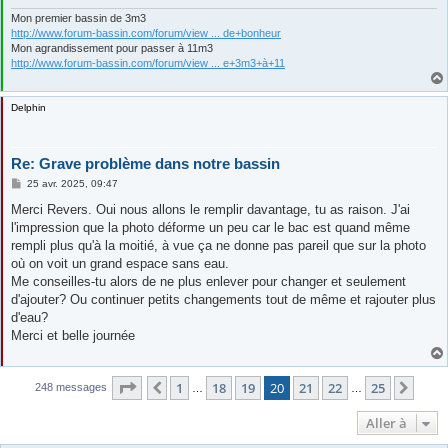
Mon premier bassin de 3m3
http://www.forum-bassin.com/forum/view ... de+bonheur
Mon agrandissement pour passer à 11m3
http://www.forum-bassin.com/forum/view ... e+3m3+à+11
Delphin
Re: Grave problème dans notre bassin
M
25 avr. 2025, 09:47
e
s
Merci Revers. Oui nous allons le remplir davantage, tu as raison. J'ai
s
l'impression que la photo déforme un peu car le bac est quand même
a
g
rempli plus qu'à la moitié, à vue ça ne donne pas pareil que sur la photo
e
où on voit un grand espace sans eau.
Me conseilles-tu alors de ne plus enlever pour changer et seulement
d'ajouter? Ou continuer petits changements tout de même et rajouter plus
d'eau?
Merci et belle journée
Page
20
sur
25
1
18
19
20
21
22
25
Précédente
Suiv
248 messages
…
…
Aller à