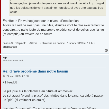
la marge, bon je me doute que ces taux ne doivent pas être trop long et
que les poissons doivent pas aimer non plus, et avec une eau pas trop
acide.
En effet le Ph va bcp jouer sur le niveau d'intoxication
Après le Fred ce n'est pas une bible, d'autres vont te dire exactement le
contraire...je parle juste de ma propre expérience et de celles que j'ai vu
(et compris) au travers de ce forum
bassin 30 m3 planté - 23 kois - 2 filtrations en pompé - 1 shark 60/30 et 1 FAG +
pristinia 6ch
Rgz
Membre associatif
Re: Grave problème dans notre bassin
M
22 avr. 2025, 22:33
e
s
+1 Fred68
s
a
g
Le pH joue sur la tolérance au nitrite et ammoniac.
e
Le sel aussi "prend la place" des nitrites dans le sang, ça aide à passer
un "pic" (si vraiment ça craint).
Les pics "stressent". Tous les pics stressent, même un pic "d'eau