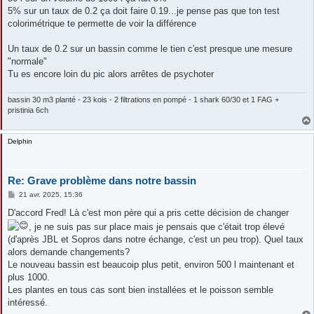
5% sur un taux de 0.2 ça doit faire 0.19...je pense pas que ton test
colorimétrique te permette de voir la différence
Un taux de 0.2 sur un bassin comme le tien c'est presque une mesure
"normale"
Tu es encore loin du pic alors arrêtes de psychoter
bassin 30 m3 planté - 23 kois - 2 filtrations en pompé - 1 shark 60/30 et 1 FAG +
pristinia 6ch
Delphin
Re: Grave problème dans notre bassin
M
21 avr. 2025, 15:36
e
s
D'accord Fred! Là c'est mon père qui a pris cette décision de changer
s
, je ne suis pas sur place mais je pensais que c'était trop élevé
a
g
(d'après JBL et Sopros dans notre échange, c'est un peu trop). Quel taux
e
alors demande changements?
Le nouveau bassin est beaucoip plus petit, environ 500 l maintenant et
plus 1000.
Les plantes en tous cas sont bien installées et le poisson semble
intéressé.