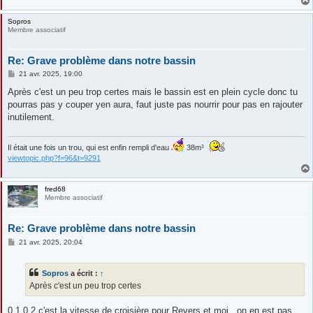
Sopros
Membre associatif
Re: Grave problème dans notre bassin
M
21 avr. 2025, 19:00
e
s
Après c'est un peu trop certes mais le bassin est en plein cycle donc tu
s
pourras pas y couper yen aura, faut juste pas nourrir pour pas en rajouter
a
g
inutilement.
e
Il était une fois un trou, qui est enfin rempli d'eau
38m³
viewtopic.php?f=96&t=9291
fred68
Membre associatif
Re: Grave problème dans notre bassin
M
21 avr. 2025, 20:04
e
s
s
Sopros
a écrit :
↑
a
g
Après c'est un peu trop certes
e
0.1 0.2 c'est la vitesse de croisière pour Revers et moi...on en est pas