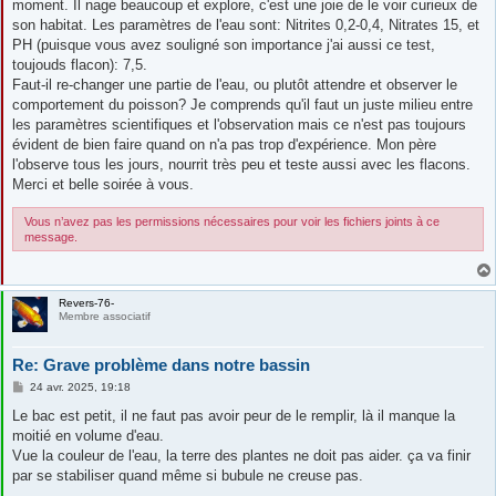
moment. Il nage beaucoup et explore, c'est une joie de le voir curieux de
son habitat. Les paramètres de l'eau sont: Nitrites 0,2-0,4, Nitrates 15, et
PH (puisque vous avez souligné son importance j'ai aussi ce test,
toujouds flacon): 7,5.
Faut-il re-changer une partie de l'eau, ou plutôt attendre et observer le
comportement du poisson? Je comprends qu'il faut un juste milieu entre
les paramètres scientifiques et l'observation mais ce n'est pas toujours
évident de bien faire quand on n'a pas trop d'expérience. Mon père
l'observe tous les jours, nourrit très peu et teste aussi avec les flacons.
Merci et belle soirée à vous.
Vous n’avez pas les permissions nécessaires pour voir les fichiers joints à ce
message.
Revers-76-
Membre associatif
Re: Grave problème dans notre bassin
M
24 avr. 2025, 19:18
e
s
Le bac est petit, il ne faut pas avoir peur de le remplir, là il manque la
s
moitié en volume d'eau.
a
g
Vue la couleur de l'eau, la terre des plantes ne doit pas aider. ça va finir
e
par se stabiliser quand même si bubule ne creuse pas.