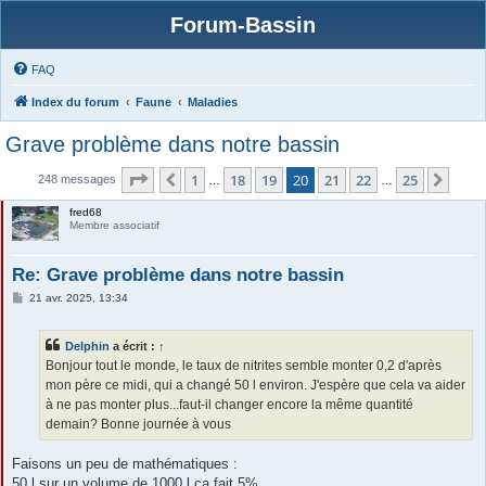
Forum-Bassin
FAQ
Index du forum
Faune
Maladies
Grave problème dans notre bassin
Page
20
sur
25
1
18
19
20
21
22
25
Précédente
Suiv
248 messages
…
…
fred68
Membre associatif
Re: Grave problème dans notre bassin
M
21 avr. 2025, 13:34
e
s
s
Delphin
a écrit :
↑
a
g
Bonjour tout le monde, le taux de nitrites semble monter 0,2 d'après
e
mon père ce midi, qui a changé 50 l environ. J'espère que cela va aider
à ne pas monter plus...faut-il changer encore la même quantité
demain? Bonne journée à vous
Faisons un peu de mathématiques :
50 l sur un volume de 1000 l ça fait 5%