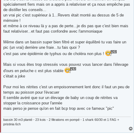
spécialement fiers mais on a appris à relativiser et ça nous empêche pas
de distiller les conseils...
un vrai pic c'est supérieur à 1...Revers était monté au dessus de 5 de
mémoire !
et même à ce niveau là y a pas de perte...je dis pas que c'est bien mais
faut relativiser...et faut pas confondre avec l'ammoniaque
Même dans un bassin super bien filtré et super équilibré tu vas faire un
pic (un vrai) derrière une fraie...tu fais quoi ?
c'est pas une épidémie de typhus ou de choléra non plus !
Mais si vous êtes trop stressés vous pouvez vous lancer dans l'élevage
d'ours en peluche c est plus stable
c'était a joke
Pour moi les nitrites c'est un empoisonnement lent donc il faut un peu de
temps au poisson pour l'évacuer
Il semble avéré que sur un élevage de baby un coup de nitrites va
stopper la croissance pour l'année
mais perso je pense qu'on en fait bcp trop avec ce fameux "pic"
bassin 30 m3 planté - 23 kois - 2 filtrations en pompé - 1 shark 60/30 et 1 FAG +
pristinia 6ch