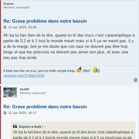
Sopros
Membre associatif
Re: Grave problème dans notre bassin
M
21 avr. 2025, 20:08
e
s
Ah ba tu fais bien de le dire, quand on lit des trucs c'est catastrophique à
s
partie de 0,2 et à 1 tout le monde meurt mais si à 5 ça ne meurt pas, il y
a
g
a de la marge, bon je me doute que ces taux ne doivent pas être trop
e
longs et que les poissons ne doivent pas aimer non plus, et avec une
eau pas trop acide.
Il était une fois un trou, qui est enfin rempli d'eau
38m³
viewtopic.php?f=96&t=9291
fred68
Membre associatif
Re: Grave problème dans notre bassin
M
21 avr. 2025, 20:17
e
s
s
Sopros
a écrit :
↑
a
g
Ah ba tu fait bien de le dire, quand on lit des trucs c'est catastrophique à
e
partie de 0,2 et à 1 tout le monde meure mais si à 5 ça meurt pas ya de