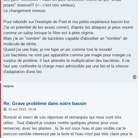
propre" stresse!!! (<-- c'est très sérieux).
Le changement stresse.
Pour rebondir sur l'exemple de Fred et ma petite expérience bassin koi:
J'ai un potentiel de bio assez correct, d'après les abaques je peux nourrir
comme un salop lorsque le filtre est à plein régime.
Mais j'ai un "nombre" de bactéries capable d'absorber un "nombre" de
molécule de nitrite.
Quand j'ai une fraie, je me tape un pic comme tout le monde!
Les bactéries ne vont pas apparaître comme par magie pour manger ce
surplus de protéine, il faut attendre la multiplication des bactéries. Il ne
faut pas confondre la charge maxi admissible par une bio et la vitesse
d'adaptation d'une bio.
Delphin
Re: Grave problème dans notre bassin
M
23 avr. 2025, 19:48
e
s
Bonsoir et merci de vos réponses et remarques qui nous sont très
s
utiles...Tout d'abord je voulais mettre quelques photos pour vous
a
g
remercier, avec les plantes , la 3e est sous l'eau et pas visible car le
e
poisson semble interessé par la terre et l'eau n'est pas très claire pour le