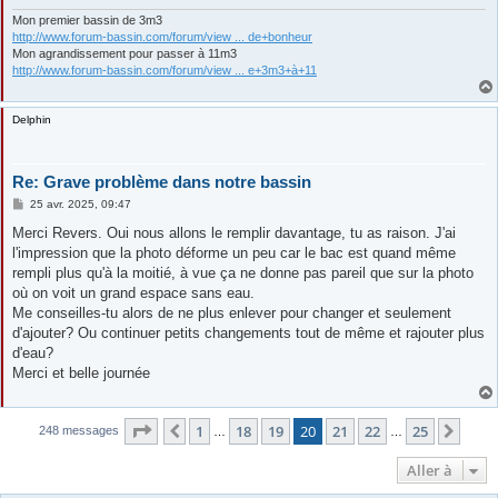
Mon premier bassin de 3m3
http://www.forum-bassin.com/forum/view ... de+bonheur
Mon agrandissement pour passer à 11m3
http://www.forum-bassin.com/forum/view ... e+3m3+à+11
Delphin
Re: Grave problème dans notre bassin
M
25 avr. 2025, 09:47
e
s
Merci Revers. Oui nous allons le remplir davantage, tu as raison. J'ai
s
l'impression que la photo déforme un peu car le bac est quand même
a
g
rempli plus qu'à la moitié, à vue ça ne donne pas pareil que sur la photo
e
où on voit un grand espace sans eau.
Me conseilles-tu alors de ne plus enlever pour changer et seulement
d'ajouter? Ou continuer petits changements tout de même et rajouter plus
d'eau?
Merci et belle journée
Page
20
sur
25
1
18
19
20
21
22
25
Précédente
Suiv
248 messages
…
…
Aller à