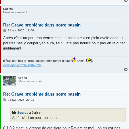
Sopros
Membre associatif
Re: Grave problème dans notre bassin
M
21 avr. 2025, 19:00
e
s
Après c'est un peu trop certes mais le bassin est en plein cycle donc tu
s
pourras pas y couper yen aura, faut juste pas nourrir pour pas en rajouter
a
g
inutilement.
e
Il était une fois un trou, qui est enfin rempli d'eau
38m³
viewtopic.php?f=96&t=9291
fred68
Membre associatif
Re: Grave problème dans notre bassin
M
21 avr. 2025, 20:04
e
s
s
Sopros
a écrit :
↑
a
g
Après c'est un peu trop certes
e
0.1 0.2 c'est la vitesse de croisière pour Revers et moi...on en est pas