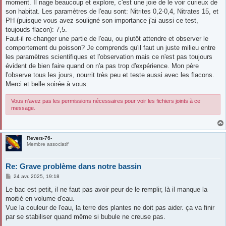
moment. Il nage beaucoup et explore, c'est une joie de le voir curieux de
son habitat. Les paramètres de l'eau sont: Nitrites 0,2-0,4, Nitrates 15, et
PH (puisque vous avez souligné son importance j'ai aussi ce test,
toujouds flacon): 7,5.
Faut-il re-changer une partie de l'eau, ou plutôt attendre et observer le
comportement du poisson? Je comprends qu'il faut un juste milieu entre
les paramètres scientifiques et l'observation mais ce n'est pas toujours
évident de bien faire quand on n'a pas trop d'expérience. Mon père
l'observe tous les jours, nourrit très peu et teste aussi avec les flacons.
Merci et belle soirée à vous.
Vous n’avez pas les permissions nécessaires pour voir les fichiers joints à ce
message.
Revers-76-
Membre associatif
Re: Grave problème dans notre bassin
M
24 avr. 2025, 19:18
e
s
Le bac est petit, il ne faut pas avoir peur de le remplir, là il manque la
s
moitié en volume d'eau.
a
g
Vue la couleur de l'eau, la terre des plantes ne doit pas aider. ça va finir
e
par se stabiliser quand même si bubule ne creuse pas.