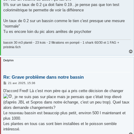
5% sur un taux de 0.2 ça doit faire 0.19...je pense pas que ton test
colorimétrique te permette de voir la différence
Un taux de 0.2 sur un bassin comme le tien c'est presque une mesure
"normale"
Tu es encore loin du pic alors arrêtes de psychoter
bassin 30 m3 planté - 23 kois - 2 filtrations en pompé - 1 shark 60/30 et 1 FAG +
pristinia 6ch
Delphin
Re: Grave problème dans notre bassin
M
21 avr. 2025, 15:36
e
s
D'accord Fred! Là c'est mon père qui a pris cette décision de changer
s
, je ne suis pas sur place mais je pensais que c'était trop élevé
a
g
(d'après JBL et Sopros dans notre échange, c'est un peu trop). Quel taux
e
alors demande changements?
Le nouveau bassin est beaucoip plus petit, environ 500 l maintenant et
plus 1000.
Les plantes en tous cas sont bien installées et le poisson semble
intéressé.