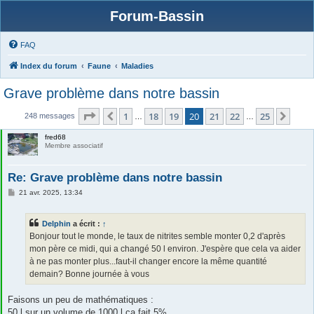
Forum-Bassin
FAQ
Index du forum
Faune
Maladies
Grave problème dans notre bassin
Page
20
sur
25
1
18
19
20
21
22
25
Précédente
Suiv
248 messages
…
…
fred68
Membre associatif
Re: Grave problème dans notre bassin
M
21 avr. 2025, 13:34
e
s
s
Delphin
a écrit :
↑
a
g
Bonjour tout le monde, le taux de nitrites semble monter 0,2 d'après
e
mon père ce midi, qui a changé 50 l environ. J'espère que cela va aider
à ne pas monter plus...faut-il changer encore la même quantité
demain? Bonne journée à vous
Faisons un peu de mathématiques :
50 l sur un volume de 1000 l ça fait 5%