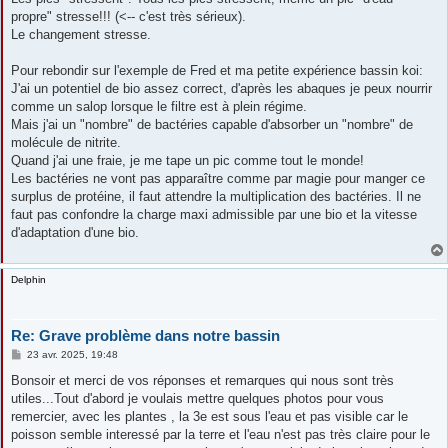
propre" stresse!!! (<-- c'est très sérieux).
Le changement stresse.
Pour rebondir sur l'exemple de Fred et ma petite expérience bassin koi:
J'ai un potentiel de bio assez correct, d'après les abaques je peux nourrir
comme un salop lorsque le filtre est à plein régime.
Mais j'ai un "nombre" de bactéries capable d'absorber un "nombre" de
molécule de nitrite.
Quand j'ai une fraie, je me tape un pic comme tout le monde!
Les bactéries ne vont pas apparaître comme par magie pour manger ce
surplus de protéine, il faut attendre la multiplication des bactéries. Il ne
faut pas confondre la charge maxi admissible par une bio et la vitesse
d'adaptation d'une bio.
Delphin
Re: Grave problème dans notre bassin
M
23 avr. 2025, 19:48
e
s
Bonsoir et merci de vos réponses et remarques qui nous sont très
s
utiles...Tout d'abord je voulais mettre quelques photos pour vous
a
g
remercier, avec les plantes , la 3e est sous l'eau et pas visible car le
e
poisson semble interessé par la terre et l'eau n'est pas très claire pour le