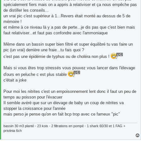
spécialement fiers mais on a appris à relativiser et ça nous empêche pas
de distiller les conseils...
un vrai pic c'est supérieur à 1...Revers était monté au dessus de 5 de
mémoire !
et même à ce niveau là y a pas de perte...je dis pas que c'est bien mais
faut relativiser...et faut pas confondre avec l'ammoniaque
Même dans un bassin super bien filtré et super équilibré tu vas faire un
pic (un vrai) derrière une fraie...tu fais quoi ?
c'est pas une épidémie de typhus ou de choléra non plus !
Mais si vous êtes trop stressés vous pouvez vous lancer dans l'élevage
d'ours en peluche c est plus stable
c'était a joke
Pour moi les nitrites c'est un empoisonnement lent donc il faut un peu de
temps au poisson pour l'évacuer
Il semble avéré que sur un élevage de baby un coup de nitrites va
stopper la croissance pour l'année
mais perso je pense qu'on en fait bcp trop avec ce fameux "pic"
bassin 30 m3 planté - 23 kois - 2 filtrations en pompé - 1 shark 60/30 et 1 FAG +
pristinia 6ch