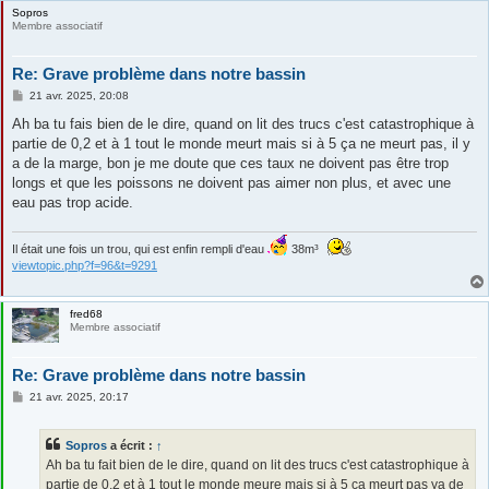
Sopros
Membre associatif
Re: Grave problème dans notre bassin
M
21 avr. 2025, 20:08
e
s
Ah ba tu fais bien de le dire, quand on lit des trucs c'est catastrophique à
s
partie de 0,2 et à 1 tout le monde meurt mais si à 5 ça ne meurt pas, il y
a
g
a de la marge, bon je me doute que ces taux ne doivent pas être trop
e
longs et que les poissons ne doivent pas aimer non plus, et avec une
eau pas trop acide.
Il était une fois un trou, qui est enfin rempli d'eau
38m³
viewtopic.php?f=96&t=9291
fred68
Membre associatif
Re: Grave problème dans notre bassin
M
21 avr. 2025, 20:17
e
s
s
Sopros
a écrit :
↑
a
g
Ah ba tu fait bien de le dire, quand on lit des trucs c'est catastrophique à
e
partie de 0,2 et à 1 tout le monde meure mais si à 5 ça meurt pas ya de