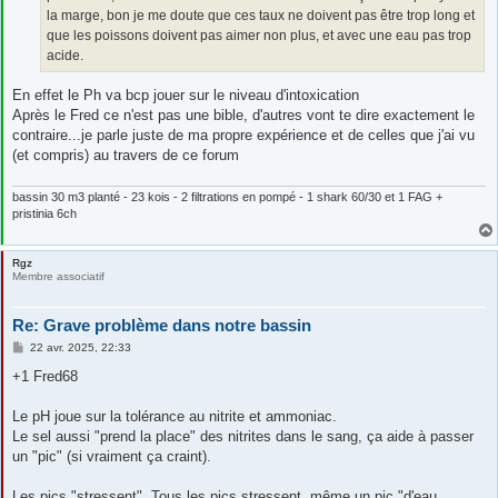
la marge, bon je me doute que ces taux ne doivent pas être trop long et
que les poissons doivent pas aimer non plus, et avec une eau pas trop
acide.
En effet le Ph va bcp jouer sur le niveau d'intoxication
Après le Fred ce n'est pas une bible, d'autres vont te dire exactement le
contraire...je parle juste de ma propre expérience et de celles que j'ai vu
(et compris) au travers de ce forum
bassin 30 m3 planté - 23 kois - 2 filtrations en pompé - 1 shark 60/30 et 1 FAG +
pristinia 6ch
Rgz
Membre associatif
Re: Grave problème dans notre bassin
M
22 avr. 2025, 22:33
e
s
+1 Fred68
s
a
g
Le pH joue sur la tolérance au nitrite et ammoniac.
e
Le sel aussi "prend la place" des nitrites dans le sang, ça aide à passer
un "pic" (si vraiment ça craint).
Les pics "stressent". Tous les pics stressent, même un pic "d'eau