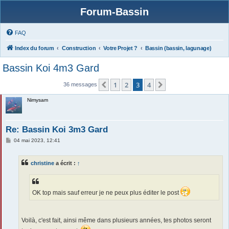
Forum-Bassin
FAQ
Index du forum
Construction
Votre Projet ?
Bassin (bassin, lagunage)
Bassin Koi 4m3 Gard
1
2
3
4
Précédente
Suivante
36 messages
Nimysam
Re: Bassin Koi 3m3 Gard
M
04 mai 2023, 12:41
e
s
s
christine
a écrit :
↑
a
g
e
OK top mais sauf erreur je ne peux plus éditer le post
Voilà, c'est fait, ainsi même dans plusieurs années, tes photos seront