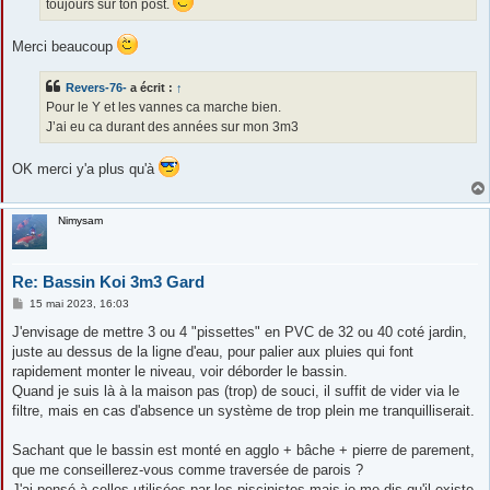
toujours sur ton post.
Merci beaucoup
Revers-76-
a écrit :
↑
Pour le Y et les vannes ca marche bien.
J’ai eu ca durant des années sur mon 3m3
OK merci y'a plus qu'à
Nimysam
Re: Bassin Koi 3m3 Gard
M
15 mai 2023, 16:03
e
s
J'envisage de mettre 3 ou 4 "pissettes" en PVC de 32 ou 40 coté jardin,
s
juste au dessus de la ligne d'eau, pour palier aux pluies qui font
a
g
rapidement monter le niveau, voir déborder le bassin.
e
Quand je suis là à la maison pas (trop) de souci, il suffit de vider via le
filtre, mais en cas d'absence un système de trop plein me tranquilliserait.
Sachant que le bassin est monté en agglo + bâche + pierre de parement,
que me conseillerez-vous comme traversée de parois ?
J'ai pensé à celles utilisées par les piscinistes mais je me dis qu'il existe