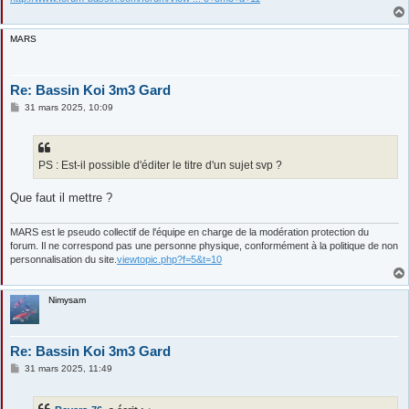
MARS
Re: Bassin Koi 3m3 Gard
M
31 mars 2025, 10:09
e
s
s
a
g
PS : Est-il possible d'éditer le titre d'un sujet svp ?
e
Que faut il mettre ?
MARS est le pseudo collectif de l'équipe en charge de la modération protection du
forum. Il ne correspond pas une personne physique, conformément à la politique de non
personnalisation du site.
viewtopic.php?f=5&t=10
Nimysam
Re: Bassin Koi 3m3 Gard
M
31 mars 2025, 11:49
e
s
s