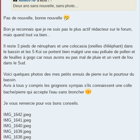
Revers-76-
a écrit :
↑
a
g
Deux ans sans nouvelle, sans photo…
e
Pas de nouvelle, bonne nouvelle
Bon je reconnais que je ne suis pas le plus actif rédacteur sur le forum,
mais quand tout va bien...
Il reste 3 pieds de nénuphars et une colocasia (oreilles d'éléphant) dans
le bassin et les 5 Koi se portent bien malgré une eau polluée de pollen et
de feuilles à gogo car nous avons eu pas mal de pluie et un vent de fou
dans le Sud.
Voici quelques photos des mes petits ennuis de pierre sur le pourtour du
bassin.
Avis à tous y compris les grognons sympas s'ils connaissent une colle
bache/pierre qui accepte l'eau sans broncher
Je vous remercie pour vos bons conseils.
IMG_1642.jpeg
IMG_1641.jpeg
IMG_1640.jpeg
IMG_1639.jpeg
IMG_1638.jpeg