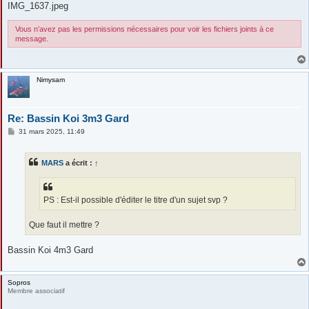
IMG_1637.jpeg
Vous n’avez pas les permissions nécessaires pour voir les fichiers joints à ce
message.
Nimysam
Re: Bassin Koi 3m3 Gard
M
31 mars 2025, 11:49
e
s
s
MARS
a écrit :
↑
a
g
e
PS : Est-il possible d'éditer le titre d'un sujet svp ?
Que faut il mettre ?
Bassin Koi 4m3 Gard
Sopros
Membre associatif