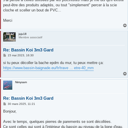
peut-être des produits adaptés, ou tout "simplement" percer à la scie
cloche et sceller un bout de PVC...
Merci
juju18
Membre associatif
Re: Bassin Koi 3m3 Gard
M
15 mai 2023, 16:30
e
s
si tu peux décoller la bache epdm du mur, tu peux mettre ça:
s
https://www.bassin-baignade.eu/fr/trave ... etre-40_mm
a
g
e
Nimysam
Re: Bassin Koi 3m3 Gard
M
30 mars 2025, 11:21
e
s
Bonjour,
s
a
g
Avec le temps, quelques pierres de parements se sont décollées.
e
Ce sont celles qui sont à l'intérieur du bassin au niveau de la ligne d'eau.