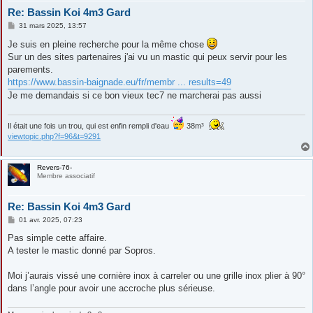
Re: Bassin Koi 4m3 Gard
M
31 mars 2025, 13:57
e
s
Je suis en pleine recherche pour la même chose
s
Sur un des sites partenaires j'ai vu un mastic qui peux servir pour les
a
g
parements.
e
https://www.bassin-baignade.eu/fr/membr ... results=49
Je me demandais si ce bon vieux tec7 ne marcherai pas aussi
Il était une fois un trou, qui est enfin rempli d'eau
38m³
viewtopic.php?f=96&t=9291
Revers-76-
Membre associatif
Re: Bassin Koi 4m3 Gard
M
01 avr. 2025, 07:23
e
s
Pas simple cette affaire.
s
A tester le mastic donné par Sopros.
a
g
e
Moi j’aurais vissé une cornière inox à carreler ou une grille inox plier à 90°
dans l’angle pour avoir une accroche plus sérieuse.