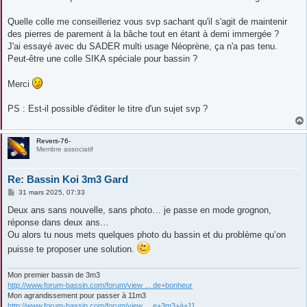
Quelle colle me conseilleriez vous svp sachant qu'il s'agit de maintenir
des pierres de parement à la bâche tout en étant à demi immergée ?
J'ai essayé avec du SADER multi usage Néoprène, ça n'a pas tenu.
Peut-être une colle SIKA spéciale pour bassin ?
Merci
PS : Est-il possible d'éditer le titre d'un sujet svp ?
Revers-76-
Membre associatif
Re: Bassin Koi 3m3 Gard
M
31 mars 2025, 07:33
e
s
Deux ans sans nouvelle, sans photo… je passe en mode grognon,
s
réponse dans deux ans…
a
g
Ou alors tu nous mets quelques photo du bassin et du problème qu’on
e
puisse te proposer une solution.
Mon premier bassin de 3m3
http://www.forum-bassin.com/forum/view ... de+bonheur
Mon agrandissement pour passer à 11m3
http://www.forum-bassin.com/forum/view ... e+3m3+à+11