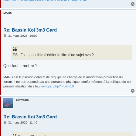
MARS
Re: Bassin Koi 3m3 Gard
M
31 mars 2025, 10:09
e
s
s
a
g
PS : Est-il possible d'éditer le titre d'un sujet svp ?
e
Que faut il mettre ?
MARS est le pseudo collectif de l'équipe en charge de la modération protection du
forum. Il ne correspond pas une personne physique, conformément à la politique de non
personnalisation du site.
viewtopic.php?f=5&t=10
Nimysam
Re: Bassin Koi 3m3 Gard
M
31 mars 2025, 11:49
e
s
s