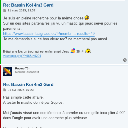
Re: Bassin Koi 4m3 Gard
M
31 mars 2025, 13:57
e
s
Je suis en pleine recherche pour la même chose
s
Sur un des sites partenaires j'ai vu un mastic qui peux servir pour les
a
g
parements.
e
https://www.bassin-baignade.eu/fr/membr ... results=49
Je me demandais si ce bon vieux tec7 ne marcherai pas aussi
Il était une fois un trou, qui est enfin rempli d'eau
38m³
viewtopic.php?f=96&t=9291
Revers-76-
Membre associatif
Re: Bassin Koi 4m3 Gard
M
01 avr. 2025, 07:23
e
s
Pas simple cette affaire.
s
A tester le mastic donné par Sopros.
a
g
e
Moi j’aurais vissé une cornière inox à carreler ou une grille inox plier à 90°
dans l’angle pour avoir une accroche plus sérieuse.