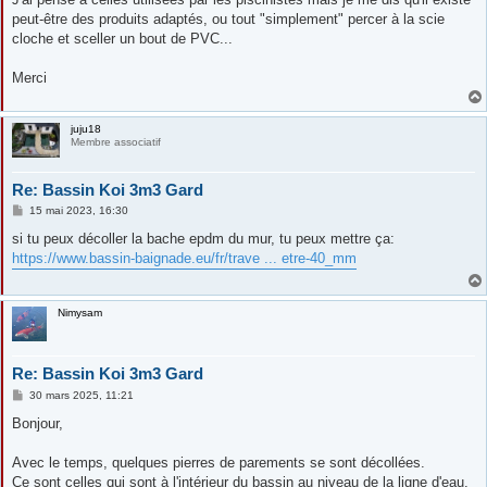
peut-être des produits adaptés, ou tout "simplement" percer à la scie
cloche et sceller un bout de PVC...
Merci
juju18
Membre associatif
Re: Bassin Koi 3m3 Gard
M
15 mai 2023, 16:30
e
s
si tu peux décoller la bache epdm du mur, tu peux mettre ça:
s
https://www.bassin-baignade.eu/fr/trave ... etre-40_mm
a
g
e
Nimysam
Re: Bassin Koi 3m3 Gard
M
30 mars 2025, 11:21
e
s
Bonjour,
s
a
g
Avec le temps, quelques pierres de parements se sont décollées.
e
Ce sont celles qui sont à l'intérieur du bassin au niveau de la ligne d'eau.