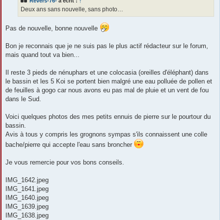
Revers-76-
a écrit :
↑
a
g
Deux ans sans nouvelle, sans photo…
e
Pas de nouvelle, bonne nouvelle
Bon je reconnais que je ne suis pas le plus actif rédacteur sur le forum,
mais quand tout va bien...
Il reste 3 pieds de nénuphars et une colocasia (oreilles d'éléphant) dans
le bassin et les 5 Koi se portent bien malgré une eau polluée de pollen et
de feuilles à gogo car nous avons eu pas mal de pluie et un vent de fou
dans le Sud.
Voici quelques photos des mes petits ennuis de pierre sur le pourtour du
bassin.
Avis à tous y compris les grognons sympas s'ils connaissent une colle
bache/pierre qui accepte l'eau sans broncher
Je vous remercie pour vos bons conseils.
IMG_1642.jpeg
IMG_1641.jpeg
IMG_1640.jpeg
IMG_1639.jpeg
IMG_1638.jpeg