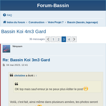
Forum-Bassin
FAQ
Index du forum
Construction
Votre Projet ?
Bassin (bassin, lagunage)
Bassin Koi 4m3 Gard
1
2
3
4
Précédente
Suivante
36 messages
Nimysam
Re: Bassin Koi 3m3 Gard
M
04 mai 2023, 12:41
e
s
s
christine
a écrit :
↑
a
g
e
OK top mais sauf erreur je ne peux plus éditer le post
Voilà, c'est fait, ainsi même dans plusieurs années, tes photos seront