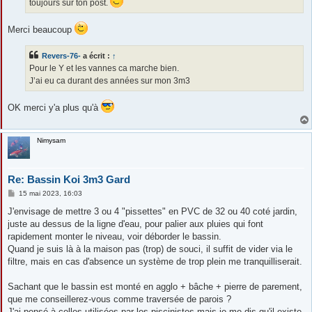
toujours sur ton post.
Merci beaucoup
Revers-76-
a écrit :
↑
Pour le Y et les vannes ca marche bien.
J’ai eu ca durant des années sur mon 3m3
OK merci y'a plus qu'à
Nimysam
Re: Bassin Koi 3m3 Gard
M
15 mai 2023, 16:03
e
s
J'envisage de mettre 3 ou 4 "pissettes" en PVC de 32 ou 40 coté jardin,
s
juste au dessus de la ligne d'eau, pour palier aux pluies qui font
a
g
rapidement monter le niveau, voir déborder le bassin.
e
Quand je suis là à la maison pas (trop) de souci, il suffit de vider via le
filtre, mais en cas d'absence un système de trop plein me tranquilliserait.
Sachant que le bassin est monté en agglo + bâche + pierre de parement,
que me conseillerez-vous comme traversée de parois ?
J'ai pensé à celles utilisées par les piscinistes mais je me dis qu'il existe