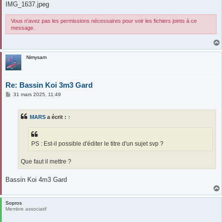
IMG_1637.jpeg
Vous n’avez pas les permissions nécessaires pour voir les fichiers joints à ce
message.
Nimysam
Re: Bassin Koi 3m3 Gard
M
31 mars 2025, 11:49
e
s
s
MARS
a écrit :
↑
a
g
e
PS : Est-il possible d'éditer le titre d'un sujet svp ?
Que faut il mettre ?
Bassin Koi 4m3 Gard
Sopros
Membre associatif