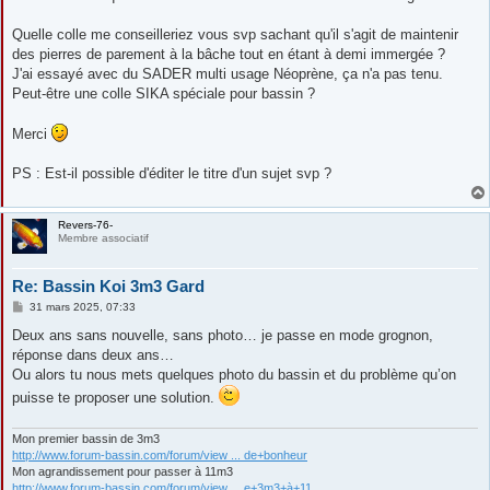
Quelle colle me conseilleriez vous svp sachant qu'il s'agit de maintenir
des pierres de parement à la bâche tout en étant à demi immergée ?
J'ai essayé avec du SADER multi usage Néoprène, ça n'a pas tenu.
Peut-être une colle SIKA spéciale pour bassin ?
Merci
PS : Est-il possible d'éditer le titre d'un sujet svp ?
Revers-76-
Membre associatif
Re: Bassin Koi 3m3 Gard
M
31 mars 2025, 07:33
e
s
Deux ans sans nouvelle, sans photo… je passe en mode grognon,
s
réponse dans deux ans…
a
g
Ou alors tu nous mets quelques photo du bassin et du problème qu’on
e
puisse te proposer une solution.
Mon premier bassin de 3m3
http://www.forum-bassin.com/forum/view ... de+bonheur
Mon agrandissement pour passer à 11m3
http://www.forum-bassin.com/forum/view ... e+3m3+à+11