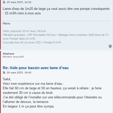
M
25 mars 2025, 14:24
e
s
Lame d'eau de 1m20 de large ça veut aussi dire une pompe conséquente
s
: 15 m3/h mini à mon avis
a
g
e
Pierre
Vivier polyester 20 m³ avec 18 koïs
Filtration gravitaire : FAT Revolution 40 Inox + Biologie mono-chambre 1000 litres de TJ
avec Pompe Vario 22 m³/h
Cascade inox 60 cm avec LED + Pompe 8 m³/h
Stephane
Membre associatif
Re: Aide pour bassin avec lame d'eau
M
26 mars 2025, 19:40
e
s
Salut,
s
Voici mon expérience sur ma lame d’eau :
a
g
Elle fait 60 cm de large et 50 en hauteur, ça serait à refaire : je ferai
e
seulement 30 cm à cause du bruit.
J’ai été obligé de l’installer sur une télécommande pour l’éteindre ou
l’allumer de dessus, la terrasse
En largeur 1 m ça peut être sympa.