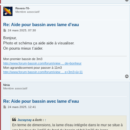
Revers-76-
Membre associatif
Re: Aide pour bassin avec lame d'eau
M
24 mars 2025, 07:30
e
s
Bonjour,
s
Photo et schéma ça aide aide à visualiser.
a
g
On pourra mieux t’aider.
e
Mon premier bassin de 3m3
http://www.forum-bassin.com/forum/view ... de+bonheur
Mon agrandissement pour passer à 11m3
http://www.forum-bassin.com/forum/view ... e+3m3+à+11
Ninia
Membre associatif
Re: Aide pour bassin avec lame d'eau
M
24 mars 2025, 12:41
e
s
s
Juzayzay
a écrit :
↑
a
g
En terme de dimensions, la lame d'eau intégrée dans le mur se situe à
e