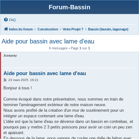
Forum-Bassin
FAQ
Index du forum
Construction
Votre Projet ?
Bassin (bassin, lagunage)
Aide pour bassin avec lame d'eau
6 messages • Page
1
sur
1
Juzayzay
Aide pour bassin avec lame d'eau
M
23 mars 2025, 16:21
e
s
Bonjour à tous !
s
a
g
Comme évoqué dans notre présentation, nous sommes en train de
e
terminer l'aménagement extérieur de notre maison neuve.
Nous avons profité de la création d'un mur de soutènement pour un
intégrer un espace contenant une lame d'eau.
L'idée est que la lame d'eau se déverse dans un bassin en contrebas, et
pourquoi pas y mettre 2 3 petits poissons pour avoir un coin un peu zen
et apaisant.
En dessous de la lame, nous venons de couler une dalle de béton avec