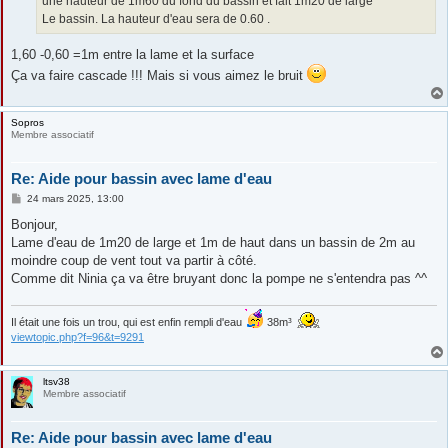
une hauteur de 1m60 du fond du bassin et fait 1m20 de large
Le bassin. La hauteur d'eau sera de 0.60 .
1,60 -0,60 =1m entre la lame et la surface
Ça va faire cascade !!! Mais si vous aimez le bruit
Sopros
Membre associatif
Re: Aide pour bassin avec lame d'eau
M
24 mars 2025, 13:00
e
s
Bonjour,
s
Lame d'eau de 1m20 de large et 1m de haut dans un bassin de 2m au
a
g
moindre coup de vent tout va partir à côté.
e
Comme dit Ninia ça va être bruyant donc la pompe ne s'entendra pas ^^
Il était une fois un trou, qui est enfin rempli d'eau
38m³
viewtopic.php?f=96&t=9291
ltsv38
Membre associatif
Re: Aide pour bassin avec lame d'eau