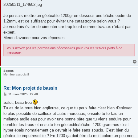
20250311_174602.jpg
Je pensais mettre un géotextile 1200gr en dessous une bâche epdm de
1,2mm, est ce suffisant pour éviter une catastrophe selon vous ?
Je voudrais éviter de cimenter car trop lourd comme travaux n'étant pas
expert.
Merci d’avance pour vos réponses.
Vous n’avez pas les permissions nécessaires pour voir les fichiers joints à ce
message.
Sopros
Membre associatif
Re: Mon projet de bassin
M
11 mars 2025, 19:49
e
s
Salut, beau trou
s
Tu as de la terre bien argileuse, ce que tu peux faire c'est bien d'enlever
a
g
le plus possible de cailloux et autre morceaux, ensuite tu te fais un
e
mélange argile eau pour avoir une bonne pâte que tu viens enduire pour
combler les trous et ensuite ton géotextile/bâche. 1200 grammes c'est
hyper épais normalement ça devrait le faire sans soucis. C'est bien du
géotextile imputrescible ? En 1200 ça doit être du multicolore un peu non