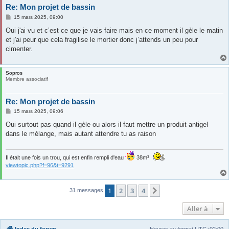
Re: Mon projet de bassin
M
15 mars 2025, 09:00
e
s
Oui j'ai vu et c’est ce que je vais faire mais en ce moment il gèle le matin
s
et j'ai peur que cela fragilise le mortier donc j’attends un peu pour
a
g
cimenter.
e
Sopros
Membre associatif
Re: Mon projet de bassin
M
15 mars 2025, 09:06
e
s
Oui surtout pas quand il gèle ou alors il faut mettre un produit antigel
s
dans le mélange, mais autant attendre tu as raison
a
g
e
Il était une fois un trou, qui est enfin rempli d'eau
38m³
viewtopic.php?f=96&t=9291
1
2
3
4
Suivante
31 messages
Aller à