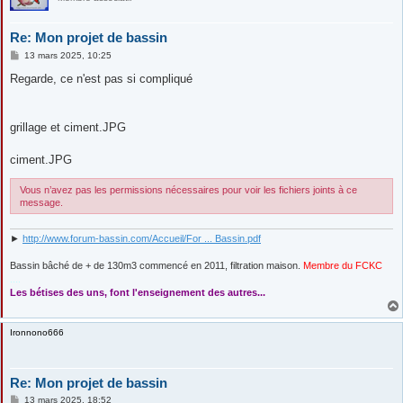
Re: Mon projet de bassin
M
13 mars 2025, 10:25
e
s
Regarde, ce n'est pas si compliqué
s
a
g
e
grillage et ciment.JPG
ciment.JPG
Vous n’avez pas les permissions nécessaires pour voir les fichiers joints à ce
message.
►
http://www.forum-bassin.com/Accueil/For ... Bassin.pdf
Bassin bâché de + de 130m3 commencé en 2011, filtration maison.
Membre du FCKC
....
Les bétises des uns, font l'enseignement des autres...
Ironnono666
Re: Mon projet de bassin
M
13 mars 2025, 18:52