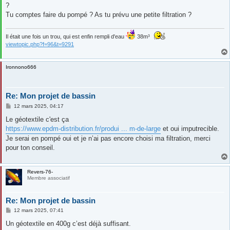
?
Tu comptes faire du pompé ? As tu prévu une petite filtration ?
Il était une fois un trou, qui est enfin rempli d'eau
38m³
viewtopic.php?f=96&t=9291
Ironnono666
Re: Mon projet de bassin
M
12 mars 2025, 04:17
e
s
Le géotextile c'est ça
s
https://www.epdm-distribution.fr/produi ... m-de-large
et oui imputrecible.
a
g
Je serai en pompé oui et je n’ai pas encore choisi ma filtration, merci
e
pour ton conseil.
Revers-76-
Membre associatif
Re: Mon projet de bassin
M
12 mars 2025, 07:41
e
s
Un géotextile en 400g c’est déjà suffisant.
s