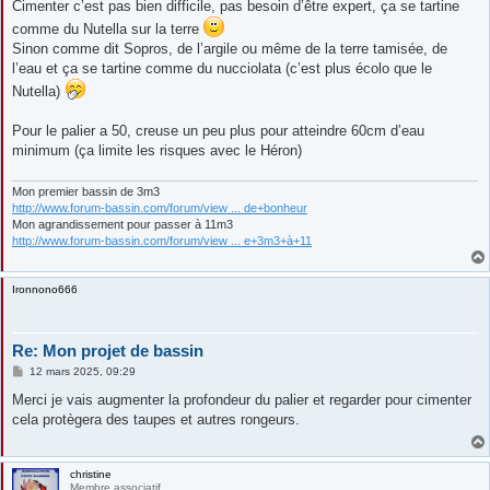
Cimenter c’est pas bien difficile, pas besoin d’être expert, ça se tartine
a
g
comme du Nutella sur la terre
e
Sinon comme dit Sopros, de l’argile ou même de la terre tamisée, de
l’eau et ça se tartine comme du nucciolata (c’est plus écolo que le
Nutella)
Pour le palier a 50, creuse un peu plus pour atteindre 60cm d’eau
minimum (ça limite les risques avec le Héron)
Mon premier bassin de 3m3
http://www.forum-bassin.com/forum/view ... de+bonheur
Mon agrandissement pour passer à 11m3
http://www.forum-bassin.com/forum/view ... e+3m3+à+11
Ironnono666
Re: Mon projet de bassin
M
12 mars 2025, 09:29
e
s
Merci je vais augmenter la profondeur du palier et regarder pour cimenter
s
cela protègera des taupes et autres rongeurs.
a
g
e
christine
Membre associatif