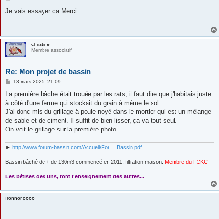
e
s
Je vais essayer ca Merci
s
a
g
e
christine
Membre associatif
Re: Mon projet de bassin
M
13 mars 2025, 21:09
e
s
La première bâche était trouée par les rats, il faut dire que j'habitais juste
s
à côté d'une ferme qui stockait du grain à même le sol...
a
g
J'ai donc mis du grillage à poule noyé dans le mortier qui est un mélange
e
de sable et de ciment. Il suffit de bien lisser, ça va tout seul.
On voit le grillage sur la première photo.
►
http://www.forum-bassin.com/Accueil/For ... Bassin.pdf
Bassin bâché de + de 130m3 commencé en 2011, filtration maison.
Membre du FCKC
....
Les bétises des uns, font l'enseignement des autres...
Ironnono666