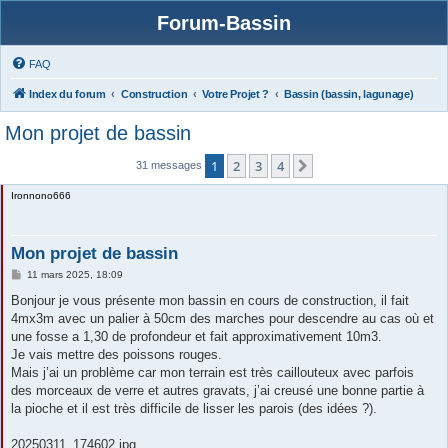
Forum-Bassin
FAQ
Index du forum
Construction
Votre Projet ?
Bassin (bassin, lagunage)
Mon projet de bassin
1
2
3
4
Suivante
31 messages
Ironnono666
Mon projet de bassin
M
11 mars 2025, 18:09
e
s
Bonjour je vous présente mon bassin en cours de construction, il fait
s
4mx3m avec un palier à 50cm des marches pour descendre au cas où et
a
g
une fosse a 1,30 de profondeur et fait approximativement 10m3.
e
Je vais mettre des poissons rouges.
Mais j’ai un problème car mon terrain est très caillouteux avec parfois
des morceaux de verre et autres gravats, j’ai creusé une bonne partie à
la pioche et il est très difficile de lisser les parois (des idées ?).
20250311_174602.jpg