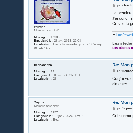
M
par
christi
e
s
La première 
s
J'ai donc mi
a
g
On voit le g
e
christine
Membre associatif
►
http://www.
Messages :
17988
Enregistré le :
28 avr. 2013, 22:08
Bassin bâché 
Localisation :
Haute Normandie, proche St Valéry
en caux (76)
Les bétises d
Re: Mon p
Ironnono666
M
par
Ironno
Messages :
14
e
Enregistré le :
05 mars 2025, 11:09
s
Oui j'ai vu 
Localisation :
28
s
cimenter.
a
g
e
Re: Mon p
Sopros
Membre associatif
M
par
Sopros
e
Messages :
2257
s
Oui surtout 
Enregistré le :
10 janv. 2024, 12:50
s
Localisation :
Béarn
a
g
e