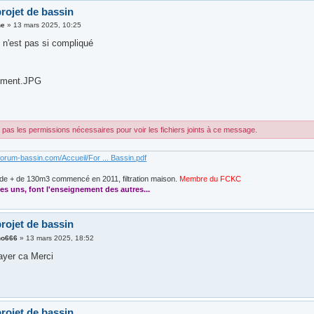
rojet de bassin
ne
»
13 mars 2025, 10:25
 n'est pas si compliqué
 ciment.JPG
pas les permissions nécessaires pour voir les fichiers joints à ce message.
forum-bassin.com/Accueil/For ... Bassin.pdf
de + de 130m3 commencé en 2011, filtration maison.
Membre du FCKC
....
es uns, font l'enseignement des autres...
rojet de bassin
no666
»
13 mars 2025, 18:52
ayer ca Merci
rojet de bassin