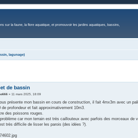
ons sur la faune, la flore aquatique, et promouvoir les jardins aquatiques, bassins,
ssin, lagunage)
et de bassin
no666
»
11 mars 2025, 18:09
vous présente mon bassin en cours de construction, il fait 4mx3m avec un p
0 de profondeur et fait approximativement 10m3.
tre des poissons rouges.
 problème car mon terrain est très caillouteux avec parfois des morceaux de ve
est très difficile de lisser les parois (des idées ?).
74602.jpg