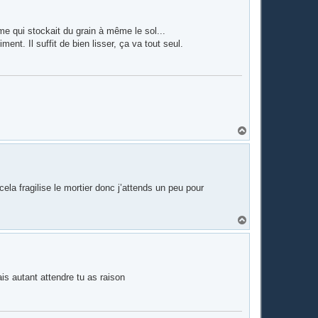
t
erme qui stockait du grain à même le sol...
ent. Il suffit de bien lisser, ça va tout seul.
H
a
u
t
 cela fragilise le mortier donc j’attends un peu pour
H
a
u
t
ais autant attendre tu as raison