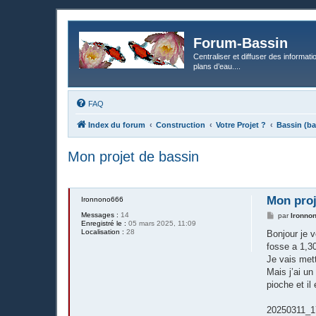
Forum-Bassin
Centraliser et diffuser des informati
plans d’eau....
FAQ
Index du forum
Construction
Votre Projet ?
Bassin (ba
Mon projet de bassin
Mon proj
Ironnono666
Messages :
14
M
par
Ironno
Enregistré le :
05 mars 2025, 11:09
e
Localisation :
28
s
Bonjour je 
s
fosse a 1,3
a
g
Je vais met
e
Mais j’ai un
pioche et il 
20250311_1