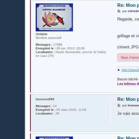
Re: Mon p
M
par
christi
e
s
Regarde, ce
s
a
g
e
christine
grillage et
Membre associatif
Messages :
17988
ciment.JPG
Enregistré le :
28 avr. 2013, 22:08
Localisation :
Haute Normandie, proche St Valéry
en caux (76)
Vous n’avez 
►
http://www.
Bassin bâché 
Les bétises d
Re: Mon p
Ironnono666
M
par
Ironno
Messages :
14
e
Enregistré le :
05 mars 2025, 11:09
s
Je vais ess
Localisation :
28
s
a
g
e
Re: Mon p