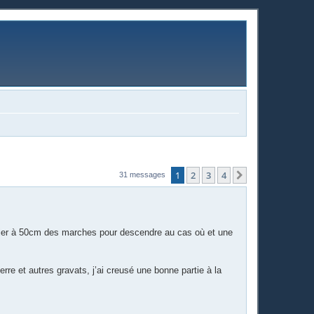
1
2
3
4
Suivante
31 messages
alier à 50cm des marches pour descendre au cas où et une
rre et autres gravats, j’ai creusé une bonne partie à la