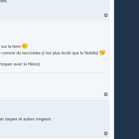
ible.
H
a
u
t
 sur la terre
ne comme du nucciolata (c’est plus écolo que le Nutella)
 risques avec le Héron)
H
a
u
t
des taupes et autres rongeurs.
H
a