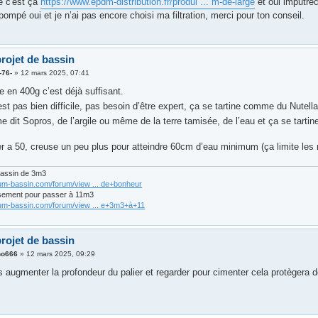
e c'est ça
https://www.epdm-distribution.fr/produi ... m-de-large
et oui imputrec
pompé oui et je n’ai pas encore choisi ma filtration, merci pour ton conseil.
rojet de bassin
-76-
»
12 mars 2025, 07:41
e en 400g c’est déjà suffisant.
st pas bien difficile, pas besoin d’être expert, ça se tartine comme du Nutella
 dit Sopros, de l’argile ou même de la terre tamisée, de l’eau et ça se tarti
ier a 50, creuse un peu plus pour atteindre 60cm d’eau minimum (ça limite les
bassin de 3m3
rum-bassin.com/forum/view ... de+bonheur
sement pour passer à 11m3
rum-bassin.com/forum/view ... e+3m3+à+11
rojet de bassin
no666
»
12 mars 2025, 09:29
s augmenter la profondeur du palier et regarder pour cimenter cela protègera 