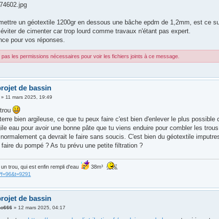
74602.jpg
mettre un géotextile 1200gr en dessous une bâche epdm de 1,2mm, est ce suf
 éviter de cimenter car trop lourd comme travaux n'étant pas expert.
nce pour vos réponses.
pas les permissions nécessaires pour voir les fichiers joints à ce message.
rojet de bassin
»
11 mars 2025, 19:49
 trou
terre bien argileuse, ce que tu peux faire c'est bien d'enlever le plus possible
ile eau pour avoir une bonne pâte que tu viens enduire pour combler les trou
normalement ça devrait le faire sans soucis. C'est bien du géotextile imputre
aire du pompé ? As tu prévu une petite filtration ?
is un trou, qui est enfin rempli d'eau
38m³
?f=96&t=9291
rojet de bassin
no666
»
12 mars 2025, 04:17