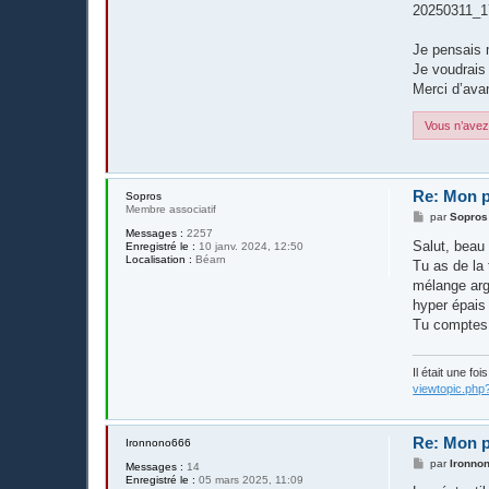
20250311_1
Je pensais 
Je voudrais
Merci d’ava
Vous n’avez 
Re: Mon p
Sopros
Membre associatif
M
par
Sopros
e
Messages :
2257
s
Salut, beau
Enregistré le :
10 janv. 2024, 12:50
s
Localisation :
Béarn
Tu as de la 
a
g
mélange arg
e
hyper épais 
Tu comptes f
Il était une fo
viewtopic.php
Re: Mon p
Ironnono666
M
par
Ironno
Messages :
14
e
Enregistré le :
05 mars 2025, 11:09
s