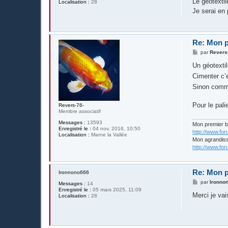
Le géotextil
Localisation :
28
s
Je serai en 
a
g
e
Re: Mon p
M
par
Revers
e
s
Un géotextil
s
Cimenter c’e
a
g
Sinon comme
e
Pour le pal
Revers-76-
Membre associatif
Messages :
13593
Mon premier 
Enregistré le :
04 nov. 2016, 10:50
http://www.fo
Localisation :
Marne la Vallée
Mon agrandis
http://www.fo
Re: Mon p
Ironnono666
M
par
Ironno
Messages :
14
e
Enregistré le :
05 mars 2025, 11:09
s
Merci je vai
Localisation :
28
s
a
g
e