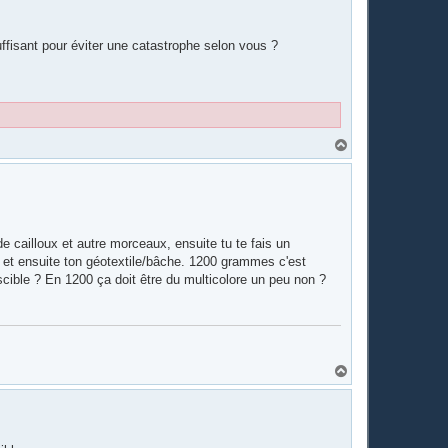
fisant pour éviter une catastrophe selon vous ?
H
a
u
t
 de cailloux et autre morceaux, ensuite tu te fais un
s et ensuite ton géotextile/bâche. 1200 grammes c'est
scible ? En 1200 ça doit être du multicolore un peu non ?
H
a
u
t