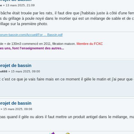
ne
»
13 mars 2025, 21:09
bâche était trouée par les rats, il faut dire que j'habitais juste à côté d'une f
s du grillage à poule noyé dans le mortier qui est un mélange de sable et de cim
rillage sur la première photo.
forum-bassin.com/Accueil/For ... Bassin.pdf
de + de 130m3 commencé en 2011, filtration maison.
Membre du FCKC
....
es uns, font l'enseignement des autres...
rojet de bassin
no666
»
15 mars 2025, 09:00
et c’est ce que je vais faire mais en ce moment il gèle le matin et j'ai peur que
rojet de bassin
»
15 mars 2025, 09:06
pas quand il gèle ou alors il faut mettre un produit antigel dans le mélange, m