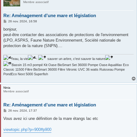
Membre associatif
Re: Aménagement d’une mare et législation
M
26 nov. 2024, 16:58
e
s
bonjour,
s
peut-être contacter des associations de protections de l'environnement
a
g
(LPO, ASPAS, Faune Nature Environnement, Société nationale de
e
protection de la nature (SNPN)....
l'eau, la vie
-
sauver un arbre, c'est sauver la nature
Bassin 15 m3 pompé Kit Oase BioSmart Set 36000 Pompe Oase AquaMax Eco
Classic 11500 Filtre BioSmart 36000 Filtre Vitronic UVC 36 watts Ruisseau Pompe
PondEco Next 5000 Superfish
Ninia
Membre associatif
Re: Aménagement d’une mare et législation
M
26 nov. 2024, 17:37
e
s
Vous avez ici une définition de la mare étangs lac etc
s
a
g
viewtopic.php?p=900#p900
e