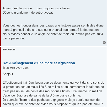
Après c’est la justice … pas toujours juste hélas
Dépend grandement de votre avocat
Vous devriez trouver dans ces pages une histoire assez semblable d'une
mare à grenouille dans le sud ou le tribunal avait statué la destruction
Nous avions conseillé un angle de défense mais qui n'avait pas été suivi
par la personne.
BRAHEA26
Re: Aménagement d’une mare et législation
M
21 mars 2024, 12:47
e
s
Bonjour
s
a
g
Effectivement j’ai réuni beaucoup de documents qui vont dans le sens de
e
la protection des animaux liés à ce milieu et qui corroborent le fait que ce
n’est pas un lieu de ponte des moustiques tigres ! J’ai même un mail de
L’agence régionale de santé de la Drôme qui le confirme.
Je connais l’histoire des pecheras a grignols mais je serais curieux de
savoir quel axe de défense aviez vous proposé et qui n’a pas été suivi ?