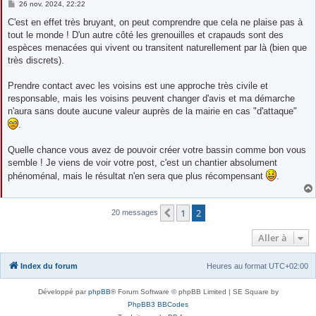
M
26 nov. 2024, 22:22
e
s
C'est en effet très bruyant, on peut comprendre que cela ne plaise pas à
s
tout le monde ! D'un autre côté les grenouilles et crapauds sont des
a
g
espèces menacées qui vivent ou transitent naturellement par là (bien que
e
très discrets).
Prendre contact avec les voisins est une approche très civile et
responsable, mais les voisins peuvent changer d'avis et ma démarche
n'aura sans doute aucune valeur auprès de la mairie en cas "d'attaque"
.
Quelle chance vous avez de pouvoir créer votre bassin comme bon vous
semble ! Je viens de voir votre post, c'est un chantier absolument
phénoménal, mais le résultat n'en sera que plus récompensant
.
1
2
Précédente
20 messages
Aller à
Index du forum
Heures au format
UTC+02:00
Développé par
phpBB
® Forum Software © phpBB Limited | SE Square by
PhpBB3 BBCodes