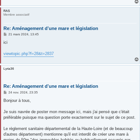
RAS
Membre associatif
Re: Aménagement d’une mare et législation
M
21 mars 2024, 13:45
e
s
ici
s
a
g
viewtopic.php?f=28&t=2837
e
Lyria36
Re: Aménagement d’une mare et législation
M
24 nov. 2024, 23:35
e
s
Bonjour à tous,
s
a
g
Je suis navrée de poster mon message ici, mais j'ai pensé que c'était
e
préférable puisque ma question porte exactement sur le sujet de ce post.
Le règlement sanitaire départemental de la Haute-Loire (et de beaucoup
d'autres département) mentionne qu'il est interdit de créer une mare à
moins de 50m "des immeubles habités ou habituellement occupés par