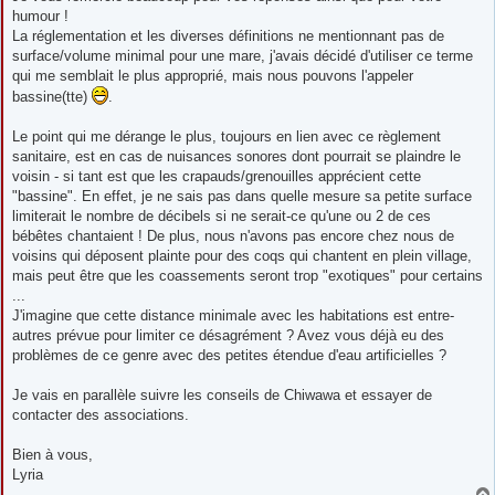
e
humour !
La réglementation et les diverses définitions ne mentionnant pas de
surface/volume minimal pour une mare, j'avais décidé d'utiliser ce terme
qui me semblait le plus approprié, mais nous pouvons l'appeler
bassine(tte)
.
Le point qui me dérange le plus, toujours en lien avec ce règlement
sanitaire, est en cas de nuisances sonores dont pourrait se plaindre le
voisin - si tant est que les crapauds/grenouilles apprécient cette
"bassine". En effet, je ne sais pas dans quelle mesure sa petite surface
limiterait le nombre de décibels si ne serait-ce qu'une ou 2 de ces
bébêtes chantaient ! De plus, nous n'avons pas encore chez nous de
voisins qui déposent plainte pour des coqs qui chantent en plein village,
mais peut être que les coassements seront trop "exotiques" pour certains
...
J'imagine que cette distance minimale avec les habitations est entre-
autres prévue pour limiter ce désagrément ? Avez vous déjà eu des
problèmes de ce genre avec des petites étendue d'eau artificielles ?
Je vais en parallèle suivre les conseils de Chiwawa et essayer de
contacter des associations.
Bien à vous,
Lyria