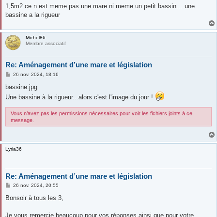
1,5m2 ce n est meme pas une mare ni meme un petit bassin… une
bassine a la rigueur
Michel86
Membre associatif
Re: Aménagement d’une mare et législation
M
26 nov. 2024, 18:16
e
s
bassine.jpg
s
Une bassine à la rigueur...alors c'est l'image du jour !
a
g
e
Vous n’avez pas les permissions nécessaires pour voir les fichiers joints à ce
message.
Lyria36
Re: Aménagement d’une mare et législation
M
26 nov. 2024, 20:55
e
s
Bonsoir à tous les 3,
s
a
g
Je vous remercie beaucoup pour vos réponses ainsi que pour votre