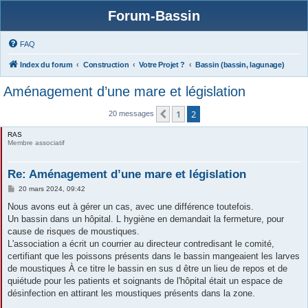
Forum-Bassin
FAQ
Index du forum
Construction
Votre Projet ?
Bassin (bassin, lagunage)
Aménagement d’une mare et législation
1
2
Précédente
20 messages
RAS
Membre associatif
Re: Aménagement d’une mare et législation
M
20 mars 2024, 09:42
e
s
Nous avons eut à gérer un cas, avec une différence toutefois.
s
Un bassin dans un hôpital. L hygiène en demandait la fermeture, pour
a
g
cause de risques de moustiques.
e
L'association a écrit un courrier au directeur contredisant le comité,
certifiant que les poissons présents dans le bassin mangeaient les larves
de moustiques À ce titre le bassin en sus d être un lieu de repos et de
quiétude pour les patients et soignants de l'hôpital était un espace de
désinfection en attirant les moustiques présents dans la zone.