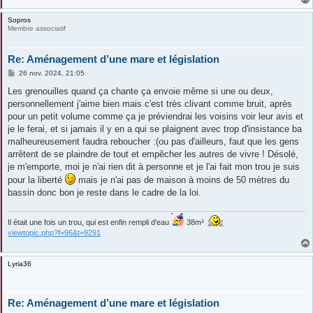
Sopros
Membre associatif
Re: Aménagement d’une mare et législation
M
26 nov. 2024, 21:05
e
s
Les grenouilles quand ça chante ça envoie même si une ou deux,
s
personnellement j'aime bien mais c'est très clivant comme bruit, après
a
g
pour un petit volume comme ça je préviendrai les voisins voir leur avis et
e
je le ferai, et si jamais il y en a qui se plaignent avec trop d'insistance ba
malheureusement faudra reboucher :(ou pas d'ailleurs, faut que les gens
arrêtent de se plaindre de tout et empêcher les autres de vivre ! Désolé,
je m'emporte, moi je n'ai rien dit à personne et je l'ai fait mon trou je suis
pour la liberté
mais je n'ai pas de maison à moins de 50 mètres du
bassin donc bon je reste dans le cadre de la loi.
Il était une fois un trou, qui est enfin rempli d'eau
38m³
viewtopic.php?f=96&t=9291
Lyria36
Re: Aménagement d’une mare et législation