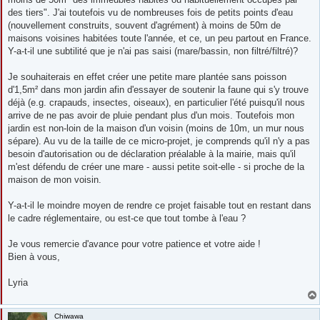
des tiers". J'ai toutefois vu de nombreuses fois de petits points d'eau
(nouvellement construits, souvent d'agrément) à moins de 50m de
maisons voisines habitées toute l'année, et ce, un peu partout en France.
Y-a-t-il une subtilité que je n'ai pas saisi (mare/bassin, non filtré/filtré)?
Je souhaiterais en effet créer une petite mare plantée sans poisson
d'1,5m² dans mon jardin afin d'essayer de soutenir la faune qui s'y trouve
déjà (e.g. crapauds, insectes, oiseaux), en particulier l'été puisqu'il nous
arrive de ne pas avoir de pluie pendant plus d'un mois. Toutefois mon
jardin est non-loin de la maison d'un voisin (moins de 10m, un mur nous
sépare). Au vu de la taille de ce micro-projet, je comprends qu'il n'y a pas
besoin d'autorisation ou de déclaration préalable à la mairie, mais qu'il
m'est défendu de créer une mare - aussi petite soit-elle - si proche de la
maison de mon voisin.
Y-a-t-il le moindre moyen de rendre ce projet faisable tout en restant dans
le cadre réglementaire, ou est-ce que tout tombe à l'eau ?
Je vous remercie d'avance pour votre patience et votre aide !
Bien à vous,
Lyria
Chiwawa