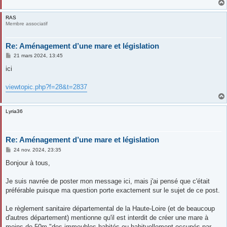
RAS
Membre associatif
Re: Aménagement d’une mare et législation
M
21 mars 2024, 13:45
e
s
ici
s
a
g
viewtopic.php?f=28&t=2837
e
Lyria36
Re: Aménagement d’une mare et législation
M
24 nov. 2024, 23:35
e
s
Bonjour à tous,
s
a
g
Je suis navrée de poster mon message ici, mais j'ai pensé que c'était
e
préférable puisque ma question porte exactement sur le sujet de ce post.
Le règlement sanitaire départemental de la Haute-Loire (et de beaucoup
d'autres département) mentionne qu'il est interdit de créer une mare à
moins de 50m "des immeubles habités ou habituellement occupés par