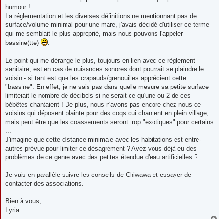
e
humour !
La réglementation et les diverses définitions ne mentionnant pas de
surface/volume minimal pour une mare, j'avais décidé d'utiliser ce terme
qui me semblait le plus approprié, mais nous pouvons l'appeler
bassine(tte)
.
Le point qui me dérange le plus, toujours en lien avec ce règlement
sanitaire, est en cas de nuisances sonores dont pourrait se plaindre le
voisin - si tant est que les crapauds/grenouilles apprécient cette
"bassine". En effet, je ne sais pas dans quelle mesure sa petite surface
limiterait le nombre de décibels si ne serait-ce qu'une ou 2 de ces
bébêtes chantaient ! De plus, nous n'avons pas encore chez nous de
voisins qui déposent plainte pour des coqs qui chantent en plein village,
mais peut être que les coassements seront trop "exotiques" pour certains
...
J'imagine que cette distance minimale avec les habitations est entre-
autres prévue pour limiter ce désagrément ? Avez vous déjà eu des
problèmes de ce genre avec des petites étendue d'eau artificielles ?
Je vais en parallèle suivre les conseils de Chiwawa et essayer de
contacter des associations.
Bien à vous,
Lyria