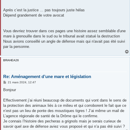
Après c’est la justice … pas toujours juste hélas
Dépend grandement de votre avocat
Vous devriez trouver dans ces pages une histoire assez semblable d'une
mare à grenouille dans le sud ou le tribunal avait statué la destruction
Nous avions conseillé un angle de défense mais qui n'avait pas été suivi
par la personne.
BRAHEA26
Re: Aménagement d’une mare et législation
M
21 mars 2024, 12:47
e
s
Bonjour
s
a
g
Effectivement j’ai réuni beaucoup de documents qui vont dans le sens de
e
la protection des animaux liés à ce milieu et qui corroborent le fait que ce
n’est pas un lieu de ponte des moustiques tigres ! J’ai même un mail de
L’agence régionale de santé de la Drôme qui le confirme.
Je connais l’histoire des pecheras a grignols mais je serais curieux de
savoir quel axe de défense aviez vous proposé et qui n’a pas été suivi ?