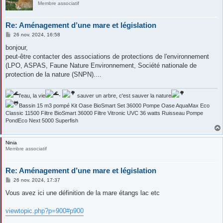
Membre associatif
Re: Aménagement d’une mare et législation
M
26 nov. 2024, 16:58
e
s
bonjour,
s
peut-être contacter des associations de protections de l'environnement
a
g
(LPO, ASPAS, Faune Nature Environnement, Société nationale de
e
protection de la nature (SNPN)....
l'eau, la vie
-
sauver un arbre, c'est sauver la nature
Bassin 15 m3 pompé Kit Oase BioSmart Set 36000 Pompe Oase AquaMax Eco
Classic 11500 Filtre BioSmart 36000 Filtre Vitronic UVC 36 watts Ruisseau Pompe
PondEco Next 5000 Superfish
Ninia
Membre associatif
Re: Aménagement d’une mare et législation
M
26 nov. 2024, 17:37
e
s
Vous avez ici une définition de la mare étangs lac etc
s
a
g
viewtopic.php?p=900#p900
e