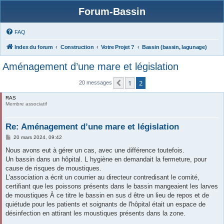
Forum-Bassin
FAQ
Index du forum
Construction
Votre Projet ?
Bassin (bassin, lagunage)
Aménagement d’une mare et législation
1
2
Précédente
20 messages
RAS
Membre associatif
Re: Aménagement d’une mare et législation
M
20 mars 2024, 09:42
e
s
Nous avons eut à gérer un cas, avec une différence toutefois.
s
Un bassin dans un hôpital. L hygiène en demandait la fermeture, pour
a
g
cause de risques de moustiques.
e
L'association a écrit un courrier au directeur contredisant le comité,
certifiant que les poissons présents dans le bassin mangeaient les larves
de moustiques À ce titre le bassin en sus d être un lieu de repos et de
quiétude pour les patients et soignants de l'hôpital était un espace de
désinfection en attirant les moustiques présents dans la zone.