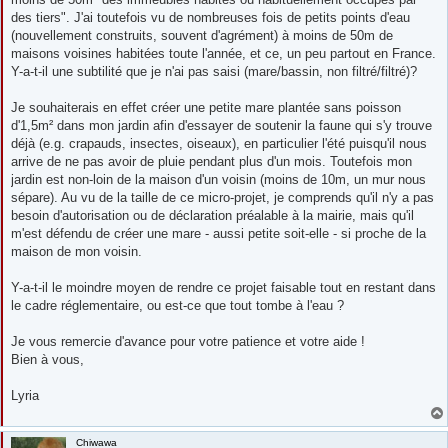
des tiers". J'ai toutefois vu de nombreuses fois de petits points d'eau
(nouvellement construits, souvent d'agrément) à moins de 50m de
maisons voisines habitées toute l'année, et ce, un peu partout en France.
Y-a-t-il une subtilité que je n'ai pas saisi (mare/bassin, non filtré/filtré)?
Je souhaiterais en effet créer une petite mare plantée sans poisson
d'1,5m² dans mon jardin afin d'essayer de soutenir la faune qui s'y trouve
déjà (e.g. crapauds, insectes, oiseaux), en particulier l'été puisqu'il nous
arrive de ne pas avoir de pluie pendant plus d'un mois. Toutefois mon
jardin est non-loin de la maison d'un voisin (moins de 10m, un mur nous
sépare). Au vu de la taille de ce micro-projet, je comprends qu'il n'y a pas
besoin d'autorisation ou de déclaration préalable à la mairie, mais qu'il
m'est défendu de créer une mare - aussi petite soit-elle - si proche de la
maison de mon voisin.
Y-a-t-il le moindre moyen de rendre ce projet faisable tout en restant dans
le cadre réglementaire, ou est-ce que tout tombe à l'eau ?
Je vous remercie d'avance pour votre patience et votre aide !
Bien à vous,
Lyria
Chiwawa