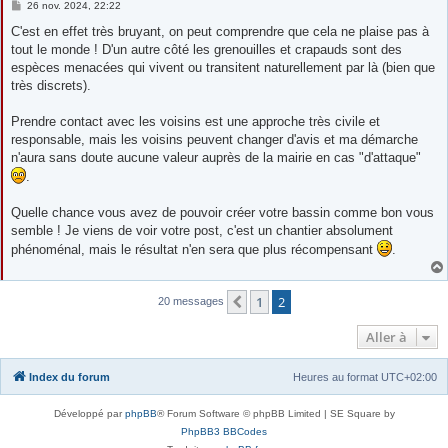
M
26 nov. 2024, 22:22
e
s
C'est en effet très bruyant, on peut comprendre que cela ne plaise pas à
s
tout le monde ! D'un autre côté les grenouilles et crapauds sont des
a
g
espèces menacées qui vivent ou transitent naturellement par là (bien que
e
très discrets).
Prendre contact avec les voisins est une approche très civile et
responsable, mais les voisins peuvent changer d'avis et ma démarche
n'aura sans doute aucune valeur auprès de la mairie en cas "d'attaque"
.
Quelle chance vous avez de pouvoir créer votre bassin comme bon vous
semble ! Je viens de voir votre post, c'est un chantier absolument
phénoménal, mais le résultat n'en sera que plus récompensant
.
1
2
Précédente
20 messages
Aller à
Index du forum
Heures au format
UTC+02:00
Développé par
phpBB
® Forum Software © phpBB Limited | SE Square by
PhpBB3 BBCodes