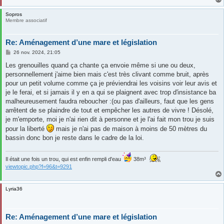
Sopros
Membre associatif
Re: Aménagement d’une mare et législation
M
26 nov. 2024, 21:05
e
s
Les grenouilles quand ça chante ça envoie même si une ou deux,
s
personnellement j'aime bien mais c'est très clivant comme bruit, après
a
g
pour un petit volume comme ça je préviendrai les voisins voir leur avis et
e
je le ferai, et si jamais il y en a qui se plaignent avec trop d'insistance ba
malheureusement faudra reboucher :(ou pas d'ailleurs, faut que les gens
arrêtent de se plaindre de tout et empêcher les autres de vivre ! Désolé,
je m'emporte, moi je n'ai rien dit à personne et je l'ai fait mon trou je suis
pour la liberté
mais je n'ai pas de maison à moins de 50 mètres du
bassin donc bon je reste dans le cadre de la loi.
Il était une fois un trou, qui est enfin rempli d'eau
38m³
viewtopic.php?f=96&t=9291
Lyria36
Re: Aménagement d’une mare et législation