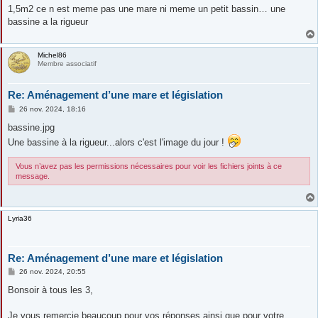
1,5m2 ce n est meme pas une mare ni meme un petit bassin… une
bassine a la rigueur
Michel86
Membre associatif
Re: Aménagement d’une mare et législation
M
26 nov. 2024, 18:16
e
s
bassine.jpg
s
Une bassine à la rigueur...alors c'est l'image du jour !
a
g
e
Vous n’avez pas les permissions nécessaires pour voir les fichiers joints à ce
message.
Lyria36
Re: Aménagement d’une mare et législation
M
26 nov. 2024, 20:55
e
s
Bonsoir à tous les 3,
s
a
g
Je vous remercie beaucoup pour vos réponses ainsi que pour votre