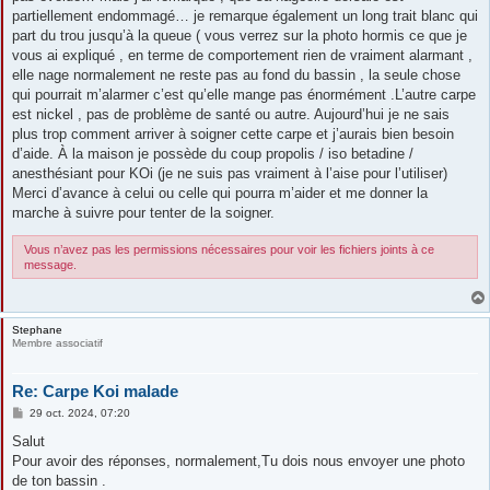
partiellement endommagé… je remarque également un long trait blanc qui
part du trou jusqu’à la queue ( vous verrez sur la photo hormis ce que je
vous ai expliqué , en terme de comportement rien de vraiment alarmant ,
elle nage normalement ne reste pas au fond du bassin , la seule chose
qui pourrait m’alarmer c’est qu’elle mange pas énormément .L’autre carpe
est nickel , pas de problème de santé ou autre. Aujourd’hui je ne sais
plus trop comment arriver à soigner cette carpe et j’aurais bien besoin
d’aide. À la maison je possède du coup propolis / iso betadine /
anesthésiant pour KOi (je ne suis pas vraiment à l’aise pour l’utiliser)
Merci d’avance à celui ou celle qui pourra m’aider et me donner la
marche à suivre pour tenter de la soigner.
Vous n’avez pas les permissions nécessaires pour voir les fichiers joints à ce
message.
Stephane
Membre associatif
Re: Carpe Koi malade
M
29 oct. 2024, 07:20
e
s
Salut
s
Pour avoir des réponses, normalement,Tu dois nous envoyer une photo
a
g
de ton bassin .