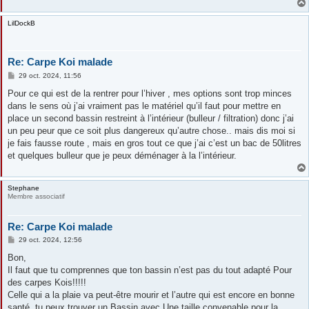
LilDockB
Re: Carpe Koi malade
M
29 oct. 2024, 11:56
e
s
Pour ce qui est de la rentrer pour l’hiver , mes options sont trop minces
s
dans le sens où j’ai vraiment pas le matériel qu’il faut pour mettre en
a
g
place un second bassin restreint à l’intérieur (bulleur / filtration) donc j’ai
e
un peu peur que ce soit plus dangereux qu’autre chose.. mais dis moi si
je fais fausse route , mais en gros tout ce que j’ai c’est un bac de 50litres
et quelques bulleur que je peux déménager à la l’intérieur.
Stephane
Membre associatif
Re: Carpe Koi malade
M
29 oct. 2024, 12:56
e
s
Bon,
s
Il faut que tu comprennes que ton bassin n’est pas du tout adapté Pour
a
g
des carpes Kois!!!!!
e
Celle qui a la plaie va peut-être mourir et l’autre qui est encore en bonne
santé, tu peux trouver un Bassin avec Une taille convenable pour la