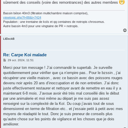
sûrement des conseils (voire des remontrances) des autres membres
Bassin béton 40m3 (filtration multichambre maison comprise),
viewtopic.php?f=88&t=7424
Population : une trentaine de koïs et qq centaines de notropis chrosomus.
Autre bassin 4m3 pour une vingtaine de PR + notropis.
LilDockB
Re: Carpe Koi malade
M
29 oct. 2024, 11:51
e
s
Merci pour ton message ! J’ai commandé le supertab. Je surveille
s
quotidiennement pour vérifier que ça n’empire pas.. Pour le bzssin , j’ai
a
g
récupérer une vieille maison , avec ce bassin avec des poissons rouges
e
devenu noir après 20 ans d’inoccupation et de non entretien. J’ai donc
juste effectivement restaurer et nettoyer avant de remettre en eau il y a
maintenant 6-8 mois. J’avoue avoir été très mal conseillé dès le début
par une animalerie et moi même au départ je me suis pas assez
renseigné sur la complexité de la Koï. Du coup j’avais tout de sous
dimensionné en terme de filtration etc.. et j’essaie petit à petit avec mes
moyens de réadapté le tout. Donc je suis preneur de conseils plus
qu’autre chose sur les points de vigilance et les choses que je dois
améliorer.