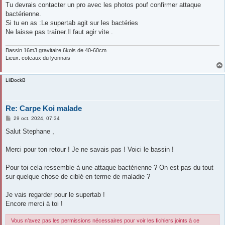
e
Tu devrais contacter un pro avec les photos pouf confirmer attaque
bactérienne.
Si tu en as :Le supertab agit sur les bactéries
Ne laisse pas traîner.Il faut agir vite .
Bassin 16m3 gravitaire 6kois de 40-60cm
Lieux: coteaux du lyonnais
LilDockB
Re: Carpe Koi malade
M
29 oct. 2024, 07:34
e
s
Salut Stephane ,
s
a
g
Merci pour ton retour ! Je ne savais pas ! Voici le bassin !
e
Pour toi cela ressemble à une attaque bactérienne ? On est pas du tout
sur quelque chose de ciblé en terme de maladie ?
Je vais regarder pour le supertab !
Encore merci à toi !
Vous n’avez pas les permissions nécessaires pour voir les fichiers joints à ce