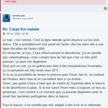
message.
demilunatic
Membre associatif
Re: Carpe Koi malade
M
29 oct. 2024, 11:20
e
s
Le trait, c'est normal. C'est la ligne latérale qu'on observe sur les koïs
s
doitsu. Elle a probablement tout-pareil de l'autre côté (ou alors elle a une
a
g
ligne d'écailles de l'autre côté).
e
En revanche, le trou, il faut effectivement le désinfecter. Ça ne semble
pas catastrophique, mais compte tenu du fait que c'est un très petit
poisson, ça peut vite dégénérer.
Quoi qu'il en soit, ça ne guérira pas bien à des températures hivernales.
La cicatrisation est très lente sous 16°C.
Si tu as la possibilité de rentrer le poisson pour l'hiver, fais-le, en mettant
de l'Anarex dans l'eau et en surveillant bien si ça évolue.
Sinon, pas grand chose à faire que de mettre du Supertab dans le bassin
et de désinfecter la plaie. Si le koï survit l'hiver mais a toujours un trou au
printemps, c'est surtout à ce moment que ça pourrait dégénérer avec le
réveil des bactéries pathogènes dans le bassin.
Pour le bassin, il ne semble pas très adapté à des koïs et tu obtiendra