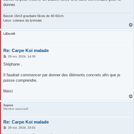
donner.
Bassin 16m3 gravitaire 6kois de 40-60cm
Lieux: coteaux du lyonnais
LilDockB
Re: Carpe Koi malade
M
29 oct. 2024, 14:30
e
s
Stéphane ,
s
a
g
Il faudrait commencer par donner des éléments concrets afin que je
e
puisse comprendre.
Merci
Sopros
Membre associatif
Re: Carpe Koi malade
M
29 oct. 2024, 15:01
e