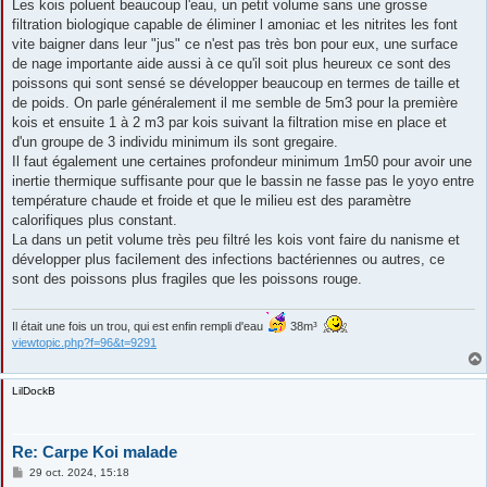
s
Les kois poluent beaucoup l'eau, un petit volume sans une grosse
s
filtration biologique capable de éliminer l amoniac et les nitrites les font
a
g
vite baigner dans leur "jus" ce n'est pas très bon pour eux, une surface
e
de nage importante aide aussi à ce qu'il soit plus heureux ce sont des
poissons qui sont sensé se développer beaucoup en termes de taille et
de poids. On parle généralement il me semble de 5m3 pour la première
kois et ensuite 1 à 2 m3 par kois suivant la filtration mise en place et
d'un groupe de 3 individu minimum ils sont gregaire.
Il faut également une certaines profondeur minimum 1m50 pour avoir une
inertie thermique suffisante pour que le bassin ne fasse pas le yoyo entre
température chaude et froide et que le milieu est des paramètre
calorifiques plus constant.
La dans un petit volume très peu filtré les kois vont faire du nanisme et
développer plus facilement des infections bactériennes ou autres, ce
sont des poissons plus fragiles que les poissons rouge.
Il était une fois un trou, qui est enfin rempli d'eau
38m³
viewtopic.php?f=96&t=9291
LilDockB
Re: Carpe Koi malade
M
29 oct. 2024, 15:18
e