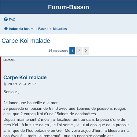
Forum-Bassin
FAQ
Index du forum
Faune
Maladies
Carpe Koi malade
1
2
Suivante
14 messages
LilDockB
Carpe Koi malade
M
28 oct. 2024, 21:26
e
s
Bonjour ,
s
a
g
Je lance une bouteille à la mer.
e
Je possède un bassin de 6 m3 avec une 15aines de poissons rouges
ainsi que 2 carpes Koi d’une 15aines de centimètres.
Depuis maintenant 2 mois j’ai localiser un trou dans la peau d’une de
mes Koi , à la suite de ça , je l’ai sortie , je lui ai appliqué de la propolis
ainsi que de l’Iso betadine en Gel. Me voilà aujourd’hui , la blessure n’a
pas évolué… mais j’ai remarqué , que sa nageoire dorsale est