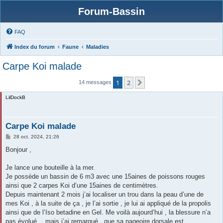
Forum-Bassin
FAQ
Index du forum
Faune
Maladies
Carpe Koi malade
1
2
Suivante
14 messages
LilDockB
Carpe Koi malade
M
28 oct. 2024, 21:26
e
s
Bonjour ,
s
a
g
Je lance une bouteille à la mer.
e
Je possède un bassin de 6 m3 avec une 15aines de poissons rouges
ainsi que 2 carpes Koi d’une 15aines de centimètres.
Depuis maintenant 2 mois j’ai localiser un trou dans la peau d’une de
mes Koi , à la suite de ça , je l’ai sortie , je lui ai appliqué de la propolis
ainsi que de l’Iso betadine en Gel. Me voilà aujourd’hui , la blessure n’a
pas évolué… mais j’ai remarqué , que sa nageoire dorsale est