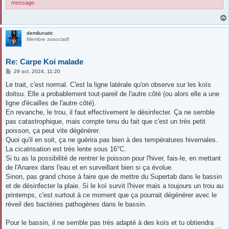
message.
demilunatic
Membre associatif
Re: Carpe Koi malade
M
29 oct. 2024, 11:20
e
s
Le trait, c'est normal. C'est la ligne latérale qu'on observe sur les koïs
s
doitsu. Elle a probablement tout-pareil de l'autre côté (ou alors elle a une
a
g
ligne d'écailles de l'autre côté).
e
En revanche, le trou, il faut effectivement le désinfecter. Ça ne semble
pas catastrophique, mais compte tenu du fait que c'est un très petit
poisson, ça peut vite dégénérer.
Quoi qu'il en soit, ça ne guérira pas bien à des températures hivernales.
La cicatrisation est très lente sous 16°C.
Si tu as la possibilité de rentrer le poisson pour l'hiver, fais-le, en mettant
de l'Anarex dans l'eau et en surveillant bien si ça évolue.
Sinon, pas grand chose à faire que de mettre du Supertab dans le bassin
et de désinfecter la plaie. Si le koï survit l'hiver mais a toujours un trou au
printemps, c'est surtout à ce moment que ça pourrait dégénérer avec le
réveil des bactéries pathogènes dans le bassin.
Pour le bassin, il ne semble pas très adapté à des koïs et tu obtiendra