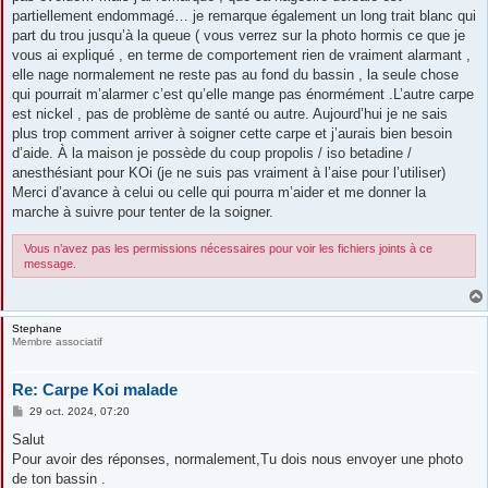
partiellement endommagé… je remarque également un long trait blanc qui
part du trou jusqu’à la queue ( vous verrez sur la photo hormis ce que je
vous ai expliqué , en terme de comportement rien de vraiment alarmant ,
elle nage normalement ne reste pas au fond du bassin , la seule chose
qui pourrait m’alarmer c’est qu’elle mange pas énormément .L’autre carpe
est nickel , pas de problème de santé ou autre. Aujourd’hui je ne sais
plus trop comment arriver à soigner cette carpe et j’aurais bien besoin
d’aide. À la maison je possède du coup propolis / iso betadine /
anesthésiant pour KOi (je ne suis pas vraiment à l’aise pour l’utiliser)
Merci d’avance à celui ou celle qui pourra m’aider et me donner la
marche à suivre pour tenter de la soigner.
Vous n’avez pas les permissions nécessaires pour voir les fichiers joints à ce
message.
Stephane
Membre associatif
Re: Carpe Koi malade
M
29 oct. 2024, 07:20
e
s
Salut
s
Pour avoir des réponses, normalement,Tu dois nous envoyer une photo
a
g
de ton bassin .