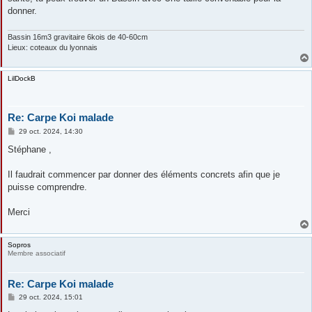
donner.
Bassin 16m3 gravitaire 6kois de 40-60cm
Lieux: coteaux du lyonnais
LilDockB
Re: Carpe Koi malade
M
29 oct. 2024, 14:30
e
s
Stéphane ,
s
a
g
Il faudrait commencer par donner des éléments concrets afin que je
e
puisse comprendre.
Merci
Sopros
Membre associatif
Re: Carpe Koi malade
M
29 oct. 2024, 15:01
e