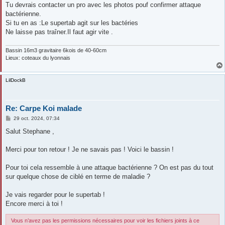
e
Tu devrais contacter un pro avec les photos pouf confirmer attaque
bactérienne.
Si tu en as :Le supertab agit sur les bactéries
Ne laisse pas traîner.Il faut agir vite .
Bassin 16m3 gravitaire 6kois de 40-60cm
Lieux: coteaux du lyonnais
LilDockB
Re: Carpe Koi malade
M
29 oct. 2024, 07:34
e
s
Salut Stephane ,
s
a
g
Merci pour ton retour ! Je ne savais pas ! Voici le bassin !
e
Pour toi cela ressemble à une attaque bactérienne ? On est pas du tout
sur quelque chose de ciblé en terme de maladie ?
Je vais regarder pour le supertab !
Encore merci à toi !
Vous n’avez pas les permissions nécessaires pour voir les fichiers joints à ce