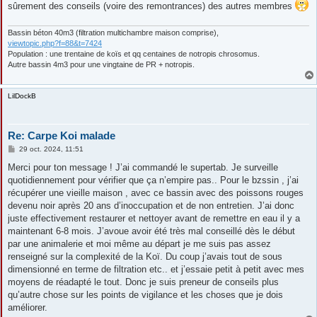
sûrement des conseils (voire des remontrances) des autres membres
Bassin béton 40m3 (filtration multichambre maison comprise),
viewtopic.php?f=88&t=7424
Population : une trentaine de koïs et qq centaines de notropis chrosomus.
Autre bassin 4m3 pour une vingtaine de PR + notropis.
LilDockB
Re: Carpe Koi malade
M
29 oct. 2024, 11:51
e
s
Merci pour ton message ! J’ai commandé le supertab. Je surveille
s
quotidiennement pour vérifier que ça n’empire pas.. Pour le bzssin , j’ai
a
g
récupérer une vieille maison , avec ce bassin avec des poissons rouges
e
devenu noir après 20 ans d’inoccupation et de non entretien. J’ai donc
juste effectivement restaurer et nettoyer avant de remettre en eau il y a
maintenant 6-8 mois. J’avoue avoir été très mal conseillé dès le début
par une animalerie et moi même au départ je me suis pas assez
renseigné sur la complexité de la Koï. Du coup j’avais tout de sous
dimensionné en terme de filtration etc.. et j’essaie petit à petit avec mes
moyens de réadapté le tout. Donc je suis preneur de conseils plus
qu’autre chose sur les points de vigilance et les choses que je dois
améliorer.