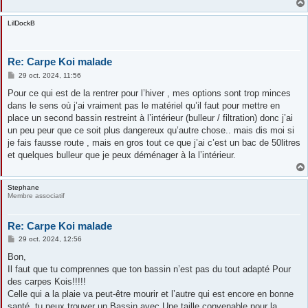
LilDockB
Re: Carpe Koi malade
M
29 oct. 2024, 11:56
e
s
Pour ce qui est de la rentrer pour l’hiver , mes options sont trop minces
s
dans le sens où j’ai vraiment pas le matériel qu’il faut pour mettre en
a
g
place un second bassin restreint à l’intérieur (bulleur / filtration) donc j’ai
e
un peu peur que ce soit plus dangereux qu’autre chose.. mais dis moi si
je fais fausse route , mais en gros tout ce que j’ai c’est un bac de 50litres
et quelques bulleur que je peux déménager à la l’intérieur.
Stephane
Membre associatif
Re: Carpe Koi malade
M
29 oct. 2024, 12:56
e
s
Bon,
s
Il faut que tu comprennes que ton bassin n’est pas du tout adapté Pour
a
g
des carpes Kois!!!!!
e
Celle qui a la plaie va peut-être mourir et l’autre qui est encore en bonne
santé, tu peux trouver un Bassin avec Une taille convenable pour la