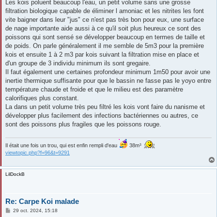
s
Les kois poluent beaucoup l'eau, un petit volume sans une grosse
s
filtration biologique capable de éliminer l amoniac et les nitrites les font
a
g
vite baigner dans leur "jus" ce n'est pas très bon pour eux, une surface
e
de nage importante aide aussi à ce qu'il soit plus heureux ce sont des
poissons qui sont sensé se développer beaucoup en termes de taille et
de poids. On parle généralement il me semble de 5m3 pour la première
kois et ensuite 1 à 2 m3 par kois suivant la filtration mise en place et
d'un groupe de 3 individu minimum ils sont gregaire.
Il faut également une certaines profondeur minimum 1m50 pour avoir une
inertie thermique suffisante pour que le bassin ne fasse pas le yoyo entre
température chaude et froide et que le milieu est des paramètre
calorifiques plus constant.
La dans un petit volume très peu filtré les kois vont faire du nanisme et
développer plus facilement des infections bactériennes ou autres, ce
sont des poissons plus fragiles que les poissons rouge.
Il était une fois un trou, qui est enfin rempli d'eau
38m³
viewtopic.php?f=96&t=9291
LilDockB
Re: Carpe Koi malade
M
29 oct. 2024, 15:18
e