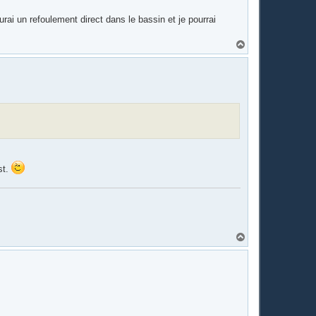
ai un refoulement direct dans le bassin et je pourrai
H
a
u
t
st.
H
a
u
t