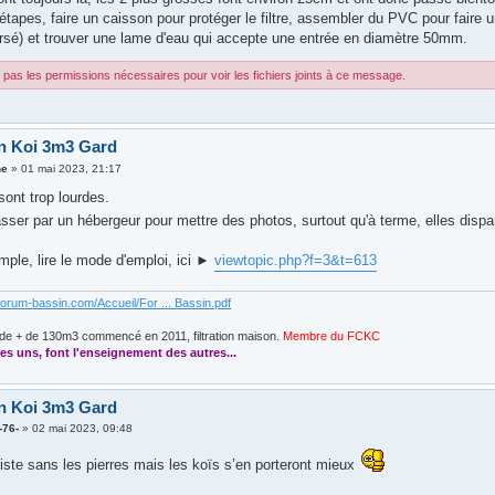
tapes, faire un caisson pour protéger le filtre, assembler du PVC pour faire 
rsé) et trouver une lame d'eau qui accepte une entrée en diamètre 50mm.
pas les permissions nécessaires pour voir les fichiers joints à ce message.
n Koi 3m3 Gard
ne
»
01 mai 2023, 21:17
sont trop lourdes.
asser par un hébergeur pour mettre des photos, surtout qu'à terme, elles dispar
mple, lire le mode d'emploi, ici ►
viewtopic.php?f=3&t=613
forum-bassin.com/Accueil/For ... Bassin.pdf
de + de 130m3 commencé en 2011, filtration maison.
Membre du FCKC
....
es uns, font l'enseignement des autres...
n Koi 3m3 Gard
-76-
»
02 mai 2023, 09:48
riste sans les pierres mais les koïs s’en porteront mieux