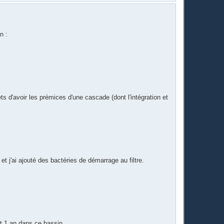
a
u
t
n :
ts d'avoir les prémices d'une cascade (dont l'intégration et
et j'ai ajouté des bactéries de démarrage au filtre.
ôt 1 an dans ce bassin.