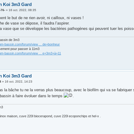
n Koi 3m3 Gard
-76-
»
16 oct. 2022, 08:35
ent le but de ne rien avoir, ni cailloux, ni vases !
e de vase se dépose, il faudra l’aspirer.
la vase que se développe les bactéries pathogènes qui peuvent tuer les poiss
bassin de 3m3
rum-bassin.com/forum/view ... de+bonheur
sement pour passer à 11m3
rum-bassin.com/forum/view ... e+3m3+à+11
n Koi 3m3 Gard
4
»
16 oct. 2022, 14:23
as la bâche tu ne la verras plus beaucoup, avec le biofilm qui va se fabriquer
bassin à faire évoluer dans le temps
.
m3
 inox maison, cuve 220l biocerapond, cuve 220l ecoponchips et hel-x .