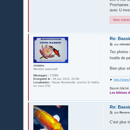
Prochaines é
avec U inve
Vous n’avez 
Re: Bassi
M
par
christi
e
s
Tes photos 
s
Inutile de p
a
g
e
christine
Bien plus si
Membre associatif
Messages :
17988
Enregistré le :
28 avr. 2013, 22:08
►
http://www.
Localisation :
Haute Normandie, proche St Valéry
en caux (76)
Bassin bâché 
Les bétises d
Re: Bassi
M
par
Revers
e
s
C’est plus t
s
a
g