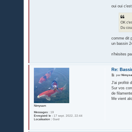
oui oui c'est
OK c'es
Du cou
comme dit pa
un bassin 24
n'hésites pa
Re: Bassi
M
par
Nimys
e
s
J'ai profité
s
Sur vos con
a
g
de filament
e
Me vient alo
Nimysam
Messages :
19
Enregistré le :
17 sept. 2022, 22:44
Localisation :
Gard