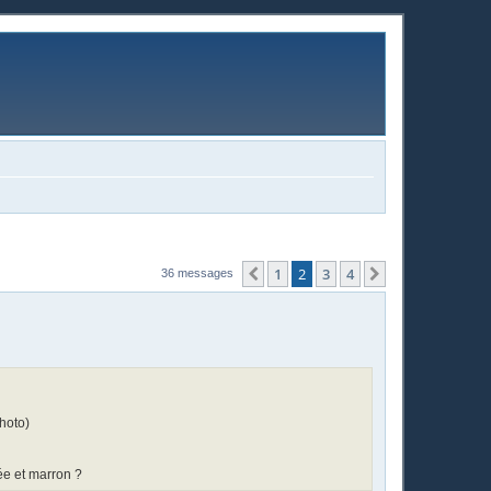
1
2
3
4
Précédente
Suivante
36 messages
photo)
ée et marron ?