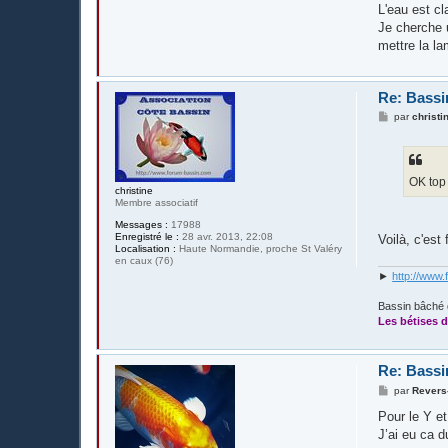
L'eau est cl
Je cherche 
mettre la l
Re: Bassi
M
par
christi
e
s
s
a
g
OK top 
e
christine
Membre associatif
Messages :
17988
Enregistré le :
28 avr. 2013, 22:08
Voilà, c'est
Localisation :
Haute Normandie, proche St Valéry
en caux (76)
►
http://www.
Bassin bâché 
Les bétises d
Re: Bassi
M
par
Revers
e
s
Pour le Y e
s
J’ai eu ca 
a