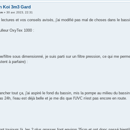
n Koi 3m3 Gard
am
»
30 avr. 2023, 22:31
lectures et vos conseils avisés, j'ai modifié pas mal de choses dans le bassi
bulleur OxyTex 1000 :
e/filtre sous dimensionné, je suis parti sur un filtre pression, ce qui me perme
tent à parfaire) :
ncher tout ça, j'ai aspiré le fond du bassin, mis la pompe au milieu du bassin 
 24h, l'eau est déjà belle et je me dis que l'UVC n'est pas encore en route.
ont toujours là, les 2 plus grosses font environ 25cm et ont donc passé bient