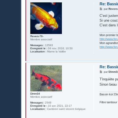
Re: Bassi
M
par
Revers
e
s
C’est justem
s
Si une couch
a
g
C’est dans 
e
Mon premier 
Revers-76-
http://www.fo
Membre associatif
Mon agrandis
Messages :
13593
http://www.fo
Enregistré le :
04 nov. 2016, 10:50
Localisation :
Marne la Vallée
Re: Bassi
M
par
Dimm3
e
s
T'inquiète p
s
Sinon beau 
a
g
e
Dimm34
Bassin koi 23
Membre associatif
Filtre tambour
Messages :
2549
Enregistré le :
10 avr. 2021, 22:17
Localisation :
Cambron saint vincent belgique