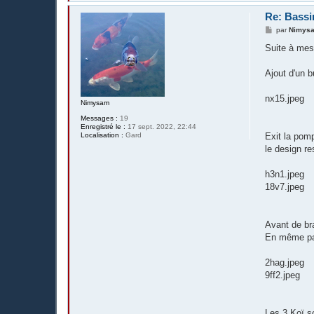
Re: Bassi
M
par
Nimys
e
s
Suite à mes 
s
a
g
Ajout d'un 
e
nx15.jpeg
Nimysam
Messages :
19
Enregistré le :
17 sept. 2022, 22:44
Localisation :
Gard
Exit la pomp
le design res
h3n1.jpeg
18v7.jpeg
Avant de bra
En même pas
2hag.jpeg
9ff2.jpeg
Les 3 Koï s