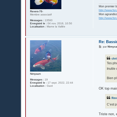
e
Mon premier 
http://www.fo
Revers-76-
Mon agrandis
Membre associatif
http://www.fo
Messages :
13593
Enregistré le :
04 nov. 2016, 10:50
Localisation :
Marne la Vallée
Re: Bassi
M
par
Nimys
e
s
s
chri
a
g
Tes pho
e
Inutile
Nimysam
Bien pl
Messages :
19
Enregistré le :
17 sept. 2022, 22:44
Localisation :
Gard
OK top mais 
Rev
C’est p
Triste non, 