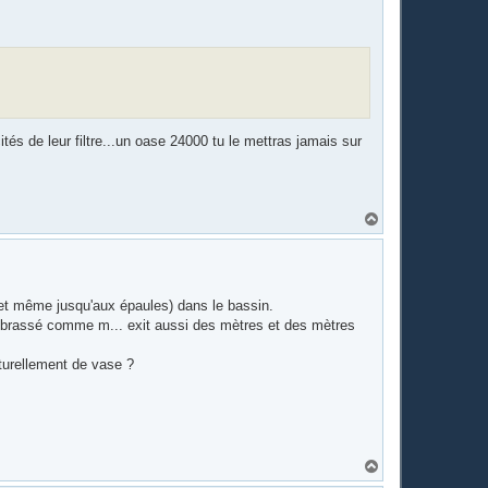
és de leur filtre...un oase 24000 tu le mettras jamais sur
H
a
u
t
s (et même jusqu'aux épaules) dans le bassin.
 a brassé comme m... exit aussi des mètres et des mètres
aturellement de vase ?
H
a