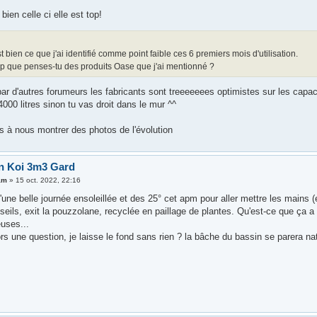
 bien celle ci elle est top!
t bien ce que j'ai identifié comme point faible ces 6 premiers mois d'utilisation.
p que penses-tu des produits Oase que j'ai mentionné ?
r d'autres forumeurs les fabricants sont treeeeeees optimistes sur les capacit
000 litres sinon tu vas droit dans le mur ^^
s à nous montrer des photos de l'évolution
n Koi 3m3 Gard
am
»
15 oct. 2022, 22:16
 d'une belle journée ensoleillée et des 25° cet apm pour aller mettre les main
seils, exit la pouzzolane, recyclée en paillage de plantes. Qu'est-ce que ça
euses...
rs une question, je laisse le fond sans rien ? la bâche du bassin se parera n