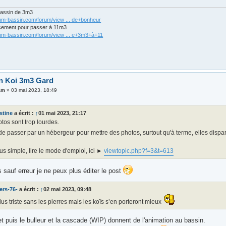
bassin de 3m3
rum-bassin.com/forum/view ... de+bonheur
sement pour passer à 11m3
rum-bassin.com/forum/view ... e+3m3+à+11
n Koi 3m3 Gard
am
»
03 mai 2023, 18:49
stine
a écrit :
↑
01 mai 2023, 21:17
tos sont trop lourdes.
 de passer par un hébergeur pour mettre des photos, surtout qu'à terme, elles dispara
us simple, lire le mode d'emploi, ici ►
viewtopic.php?f=3&t=613
sauf erreur je ne peux plus éditer le post
ers-76-
a écrit :
↑
02 mai 2023, 09:48
lus triste sans les pierres mais les koïs s’en porteront mieux
et puis le bulleur et la cascade (WIP) donnent de l'animation au bassin.