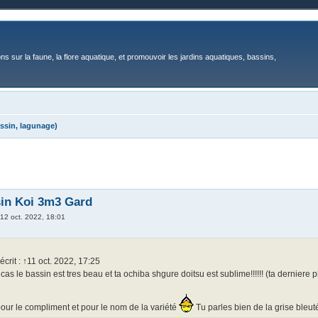
ons sur la faune, la flore aquatique, et promouvoir les jardins aquatiques, bassins,
ssin, lagunage)
in Koi 3m3 Gard
»
12 oct. 2022, 18:01
écrit : ↑11 oct. 2022, 17:25
 cas le bassin est tres beau et ta ochiba shgure doitsu est sublime!!!!!! (ta derniere 
our le compliment et pour le nom de la variété
Tu parles bien de la grise bleut