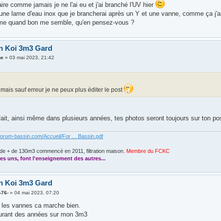
aire comme jamais je ne l'ai eu et j'ai branché l'UV hier
une lame d'eau inox que je brancherai après un Y et une vanne, comme ça j'aur
ame quand bon me semble, qu'en pensez-vous ?
n Koi 3m3 Gard
ne
»
03 mai 2023, 21:42
mais sauf erreur je ne peux plus éditer le post
 fait, ainsi même dans plusieurs années, tes photos seront toujours sur ton po
forum-bassin.com/Accueil/For ... Bassin.pdf
de + de 130m3 commencé en 2011, filtration maison.
Membre du FCKC
....
es uns, font l'enseignement des autres...
n Koi 3m3 Gard
-76-
»
04 mai 2023, 07:20
t les vannes ca marche bien.
durant des années sur mon 3m3