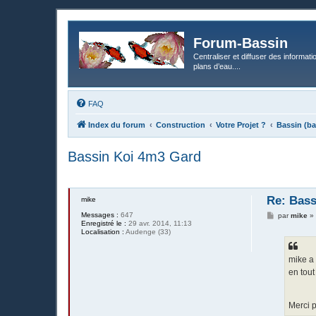
Forum-Bassin
Centraliser et diffuser des informati
plans d’eau....
FAQ
Index du forum
Construction
Votre Projet ?
Bassin (ba
Bassin Koi 4m3 Gard
Re: Bass
mike
Messages :
647
M
par
mike
Enregistré le :
29 avr. 2014, 11:13
e
Localisation :
Audenge (33)
s
s
a
g
mike a 
e
en tout
Merci p