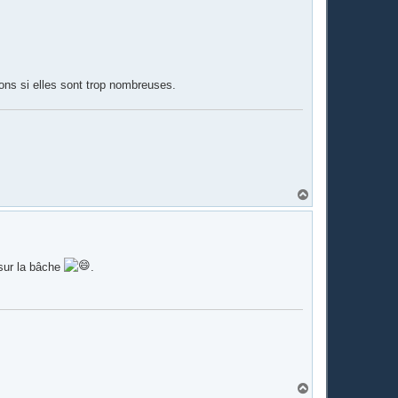
u
t
ons si elles sont trop nombreuses.
H
a
u
t
 sur la bâche
.
H