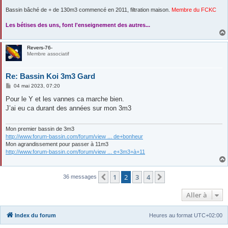
Bassin bâché de + de 130m3 commencé en 2011, filtration maison.
Membre du FCKC
....
Les bétises des uns, font l'enseignement des autres...
Revers-76-
Membre associatif
Re: Bassin Koi 3m3 Gard
M
04 mai 2023, 07:20
e
s
Pour le Y et les vannes ca marche bien.
s
J’ai eu ca durant des années sur mon 3m3
a
g
e
Mon premier bassin de 3m3
http://www.forum-bassin.com/forum/view ... de+bonheur
Mon agrandissement pour passer à 11m3
http://www.forum-bassin.com/forum/view ... e+3m3+à+11
1
2
3
4
Précédente
Suivante
36 messages
Aller à
Index du forum
Heures au format
UTC+02:00