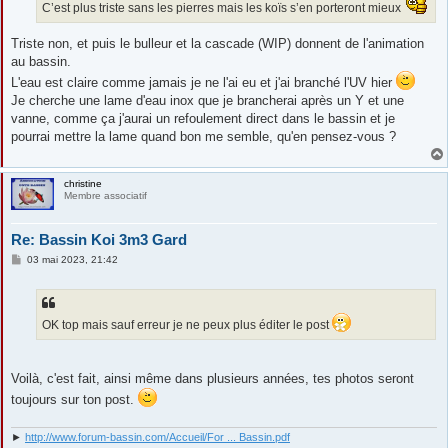
C’est plus triste sans les pierres mais les koïs s’en porteront mieux
Triste non, et puis le bulleur et la cascade (WIP) donnent de l'animation
au bassin.
L'eau est claire comme jamais je ne l'ai eu et j'ai branché l'UV hier
Je cherche une lame d'eau inox que je brancherai après un Y et une
vanne, comme ça j'aurai un refoulement direct dans le bassin et je
pourrai mettre la lame quand bon me semble, qu'en pensez-vous ?
christine
Membre associatif
Re: Bassin Koi 3m3 Gard
M
03 mai 2023, 21:42
e
s
s
a
g
OK top mais sauf erreur je ne peux plus éditer le post
e
Voilà, c'est fait, ainsi même dans plusieurs années, tes photos seront
toujours sur ton post.
►
http://www.forum-bassin.com/Accueil/For ... Bassin.pdf