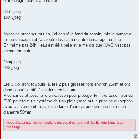
et le design restent à parfaire) :
h3n1.jpeg
18v7.jpeg
Avant de brancher tout ça, j'ai aspiré le fond du bassin, mis la pompe au
milieu du bassin et j'ai ajouté des bactéries de démarrage au filtre.
En même pas 24h, l'eau est déjà belle et je me dis que l'UVC n'est pas
encore en route.
2hag.jpeg
9ff2.jpeg
Les 3 Koï sont toujours là, les 2 plus grosses font environ 25cm et ont
donc passé bientôt 1 an dans ce bassin.
Prochaines étapes, faire un caisson pour protéger le filtre, assembler du
PVC pour faire un système de trop plein (basé sur le principe du syphon
avec U inversé) et trouver une lame d'eau qui accepte une entrée en
diamètre 50mm.
Vous n’avez pas les permissions nécessaires pour voir les fichiers joints à ce
message.