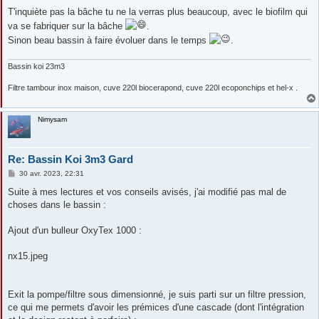
e
s
T'inquiète pas la bâche tu ne la verras plus beaucoup, avec le biofilm qui
s
va se fabriquer sur la bâche
.
a
g
Sinon beau bassin à faire évoluer dans le temps
.
e
Bassin koi 23m3
Filtre tambour inox maison, cuve 220l biocerapond, cuve 220l ecoponchips et hel-x .
Nimysam
Re: Bassin Koi 3m3 Gard
M
30 avr. 2023, 22:31
e
s
Suite à mes lectures et vos conseils avisés, j'ai modifié pas mal de
s
choses dans le bassin :
a
g
e
Ajout d'un bulleur OxyTex 1000 :
nx15.jpeg
Exit la pompe/filtre sous dimensionné, je suis parti sur un filtre pression,
ce qui me permets d'avoir les prémices d'une cascade (dont l'intégration