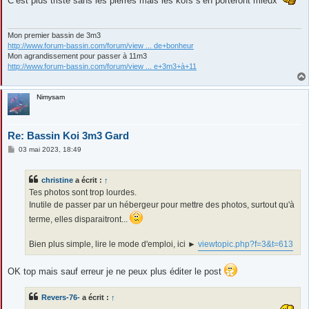
C’est plus triste sans les pierres mais les koïs s’en porteront mieux
s
a
g
e
Mon premier bassin de 3m3
http://www.forum-bassin.com/forum/view ... de+bonheur
Mon agrandissement pour passer à 11m3
http://www.forum-bassin.com/forum/view ... e+3m3+à+11
Nimysam
Re: Bassin Koi 3m3 Gard
M
03 mai 2023, 18:49
e
s
s
christine
a écrit :
↑
a
g
Tes photos sont trop lourdes.
e
Inutile de passer par un hébergeur pour mettre des photos, surtout qu'à
terme, elles disparaitront...
Bien plus simple, lire le mode d'emploi, ici ►
viewtopic.php?f=3&t=613
OK top mais sauf erreur je ne peux plus éditer le post
Revers-76-
a écrit :
↑