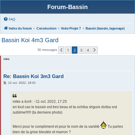
Forum-Bassin
FAQ
Index du forum
Construction
Votre Projet ?
Bassin (bassin, lagunage)
Bassin Koi 4m3 Gard
1
2
3
4
Précédente
Suivante
36 messages
mike
Re: Bassin Koi 3m3 Gard
M
12 oct. 2022, 18:01
e
s
s
a
g
mike a écrit : ↑11 oct. 2022, 17:25
e
en tout cas le bassin est tres beau et ta ochiba shgure doitsu est
sublime!!!!!! (ta derniere photo)
Merci pour le compliment et pour le nom de la variété
Tu parles
bien de la grise bleutée et marron ?