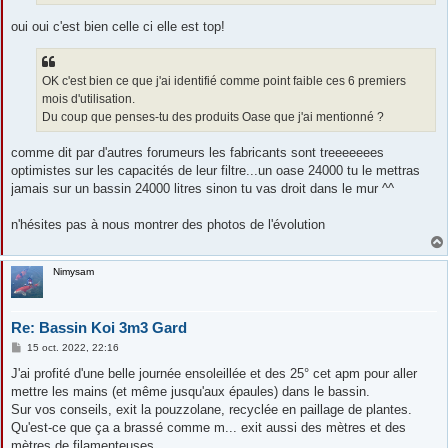
oui oui c'est bien celle ci elle est top!
OK c'est bien ce que j'ai identifié comme point faible ces 6 premiers
mois d'utilisation.
Du coup que penses-tu des produits Oase que j'ai mentionné ?
comme dit par d'autres forumeurs les fabricants sont treeeeeees
optimistes sur les capacités de leur filtre...un oase 24000 tu le mettras
jamais sur un bassin 24000 litres sinon tu vas droit dans le mur ^^
n'hésites pas à nous montrer des photos de l'évolution
Nimysam
Re: Bassin Koi 3m3 Gard
M
15 oct. 2022, 22:16
e
s
J'ai profité d'une belle journée ensoleillée et des 25° cet apm pour aller
s
mettre les mains (et même jusqu'aux épaules) dans le bassin.
a
g
Sur vos conseils, exit la pouzzolane, recyclée en paillage de plantes.
e
Qu'est-ce que ça a brassé comme m... exit aussi des mètres et des
mètres de filamenteuses...