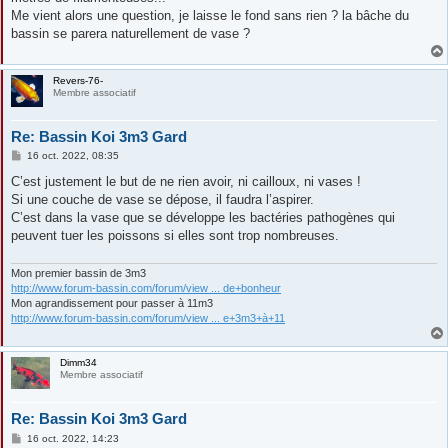
Me vient alors une question, je laisse le fond sans rien ? la bâche du
bassin se parera naturellement de vase ?
Revers-76-
Membre associatif
Re: Bassin Koi 3m3 Gard
M
16 oct. 2022, 08:35
e
s
C’est justement le but de ne rien avoir, ni cailloux, ni vases !
s
Si une couche de vase se dépose, il faudra l’aspirer.
a
g
C’est dans la vase que se développe les bactéries pathogènes qui
e
peuvent tuer les poissons si elles sont trop nombreuses.
Mon premier bassin de 3m3
http://www.forum-bassin.com/forum/view ... de+bonheur
Mon agrandissement pour passer à 11m3
http://www.forum-bassin.com/forum/view ... e+3m3+à+11
Dimm34
Membre associatif
Re: Bassin Koi 3m3 Gard
M
16 oct. 2022, 14:23