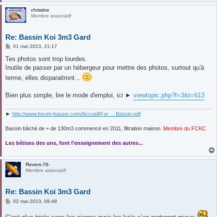
christine
Membre associatif
Re: Bassin Koi 3m3 Gard
M
01 mai 2023, 21:17
e
s
Tes photos sont trop lourdes.
s
Inutile de passer par un hébergeur pour mettre des photos, surtout qu'à
a
g
terme, elles disparaitront...
e
Bien plus simple, lire le mode d'emploi, ici ►
viewtopic.php?f=3&t=613
►
http://www.forum-bassin.com/Accueil/For ... Bassin.pdf
Bassin bâché de + de 130m3 commencé en 2011, filtration maison.
Membre du FCKC
....
Les bétises des uns, font l'enseignement des autres...
Revers-76-
Membre associatif
Re: Bassin Koi 3m3 Gard
M
02 mai 2023, 09:48
e
s