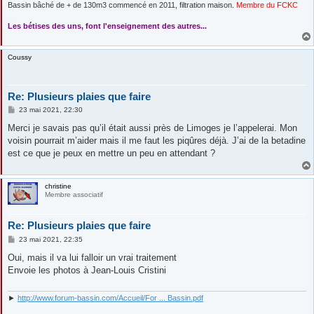
Bassin bâché de + de 130m3 commencé en 2011, filtration maison.
Membre du FCKC
....
Les bétises des uns, font l'enseignement des autres...
Coussy
Re: Plusieurs plaies que faire
M
23 mai 2021, 22:30
e
s
Merci je savais pas qu’il était aussi près de Limoges je l’appelerai. Mon
s
voisin pourrait m’aider mais il me faut les piqûres déjà. J’ai de la betadine
a
g
est ce que je peux en mettre un peu en attendant ?
e
christine
Membre associatif
Re: Plusieurs plaies que faire
M
23 mai 2021, 22:35
e
s
Oui, mais il va lui falloir un vrai traitement
s
Envoie les photos à Jean-Louis Cristini
a
g
e
►
http://www.forum-bassin.com/Accueil/For ... Bassin.pdf