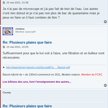
M
23 mai 2021, 21:58
e
s
Je n’ai pas de microscope et j’ai pas fait de test de l’eau. Les autres
s
n’ont rien dutout et je n’ai pas non plus de bac de quarantaine mais je
a
g
peux en faire un il faut combien de litre ?
e
christine
Membre associatif
Re: Plusieurs plaies que faire
M
23 mai 2021, 22:05
e
s
Suffisamment pour que le koi soit à l'aise, une filtration et un bulleur sont
s
nécessaires.
a
g
e
►
http://www.forum-bassin.com/Accueil/For ... Bassin.pdf
Bassin bâché de + de 130m3 commencé en 2011, filtration maison.
Membre du FCKC
....
Les bétises des uns, font l'enseignement des autres...
Coussy
Re: Plusieurs plaies que faire