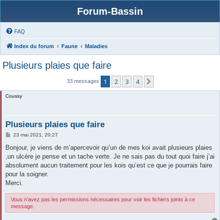
Forum-Bassin
FAQ
Index du forum
Faune
Maladies
Plusieurs plaies que faire
1
2
3
4
Suivante
33 messages
Coussy
Plusieurs plaies que faire
M
23 mai 2021, 20:27
e
s
Bonjour, je viens de m’apercevoir qu’un de mes koi avait plusieurs plaies
s
,un ulcère je pense et un tache verte. Je ne sais pas du tout quoi faire j’ai
a
g
absolument aucun traitement pour les kois qu’est ce que je pourrais faire
e
pour la soigner.
Merci.
Vous n’avez pas les permissions nécessaires pour voir les fichiers joints à ce
message.