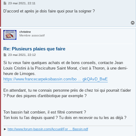
M
23 mai 2021, 22:11
e
s
D’accord et après je dois faire quoi pour la soigner ?
s
a
g
e
christine
Membre associatif
Re: Plusieurs plaies que faire
M
23 mai 2021, 22:12
e
s
Si tu veux faire quelques achats et de bons conseils, contacte Jean
s
Louis Cristini à la Pisciculture Saint Morat, c'est à Thoron, à une demi-
a
g
heure de Limoges.
e
https://www.francecarpekoibassin.com/bo ... gkQAvD_BwE
En attendant, tu ne connais personne près de chez toi qui pourrait t'aider
? Pour des piqures d'antibiotique par exemple ?
Ton bassin fait combien, il est filtré comment ?
Ton kois tu l'as depuis quand ? Tu dois en recevoir ou tu les as déjà ?
►
http://www.forum-bassin.com/Accueil/For ... Bassin.pdf