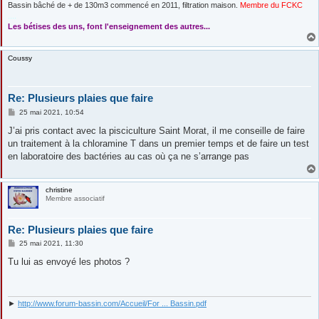
Bassin bâché de + de 130m3 commencé en 2011, filtration maison.
Membre du FCKC
....
Les bétises des uns, font l'enseignement des autres...
Coussy
Re: Plusieurs plaies que faire
M
25 mai 2021, 10:54
e
s
J’ai pris contact avec la pisciculture Saint Morat, il me conseille de faire
s
un traitement à la chloramine T dans un premier temps et de faire un test
a
g
en laboratoire des bactéries au cas où ça ne s’arrange pas
e
christine
Membre associatif
Re: Plusieurs plaies que faire
M
25 mai 2021, 11:30
e
s
Tu lui as envoyé les photos ?
s
a
g
e
►
http://www.forum-bassin.com/Accueil/For ... Bassin.pdf