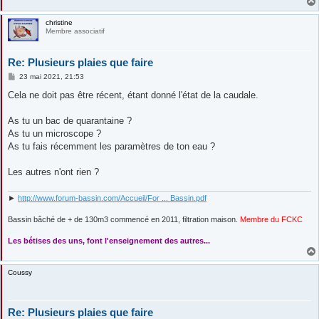
christine
Membre associatif
Re: Plusieurs plaies que faire
M
23 mai 2021, 21:53
e
s
Cela ne doit pas être récent, étant donné l'état de la caudale.
s
a
g
As tu un bac de quarantaine ?
e
As tu un microscope ?
As tu fais récemment les paramètres de ton eau ?
Les autres n'ont rien ?
►
http://www.forum-bassin.com/Accueil/For ... Bassin.pdf
Bassin bâché de + de 130m3 commencé en 2011, filtration maison.
Membre du FCKC
....
Les bétises des uns, font l'enseignement des autres...
Coussy
Re: Plusieurs plaies que faire