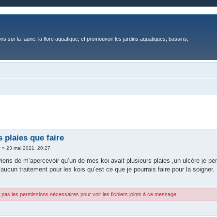
ons sur la faune, la flore aquatique, et promouvoir les jardins aquatiques, bassins,
s plaies que faire
y
»
23 mai 2021, 20:27
viens de m’apercevoir qu’un de mes koi avait plusieurs plaies ,un ulcère je pen
ucun traitement pour les kois qu’est ce que je pourrais faire pour la soigner.
pas les permissions nécessaires pour voir les fichiers joints à ce message.