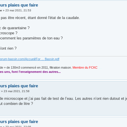
urs plaies que faire
ne
»
23 mai 2021, 21:53
 pas être récent, étant donné l'état de la caudale.
c de quarantaine ?
croscope ?
récemment les paramètres de ton eau ?
'ont rien ?
forum-bassin.com/Accueil/For ... Bassin.pdf
de + de 130m3 commencé en 2011, filtration maison.
Membre du FCKC
....
es uns, font l'enseignement des autres...
urs plaies que faire
y
»
23 mai 2021, 21:58
de microscope et j’ai pas fait de test de l’eau. Les autres n’ont rien dutout e
aut combien de litre ?
urs plaies que faire
ne
»
23 mai 2021, 22:05