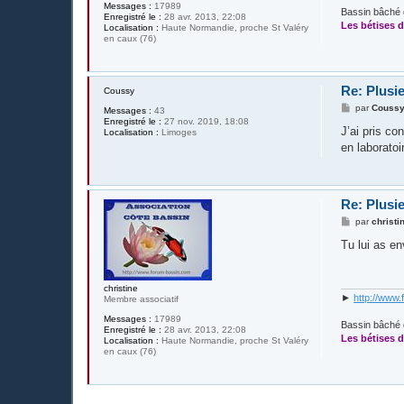
Messages :
17989
Bassin bâché 
Enregistré le :
28 avr. 2013, 22:08
Les bétises d
Localisation :
Haute Normandie, proche St Valéry
en caux (76)
Re: Plusie
Coussy
M
par
Couss
Messages :
43
e
Enregistré le :
27 nov. 2019, 18:08
s
J’ai pris co
Localisation :
Limoges
s
en laborato
a
g
e
Re: Plusie
M
par
christi
e
s
Tu lui as e
s
a
g
e
christine
►
http://www.
Membre associatif
Messages :
17989
Bassin bâché 
Enregistré le :
28 avr. 2013, 22:08
Les bétises d
Localisation :
Haute Normandie, proche St Valéry
en caux (76)