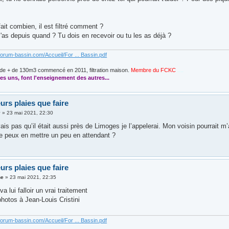
ait combien, il est filtré comment ?
l'as depuis quand ? Tu dois en recevoir ou tu les as déjà ?
forum-bassin.com/Accueil/For ... Bassin.pdf
de + de 130m3 commencé en 2011, filtration maison.
Membre du FCKC
....
es uns, font l'enseignement des autres...
urs plaies que faire
y
»
23 mai 2021, 22:30
ais pas qu’il était aussi près de Limoges je l’appelerai. Mon voisin pourrait m’
je peux en mettre un peu en attendant ?
urs plaies que faire
ne
»
23 mai 2021, 22:35
va lui falloir un vrai traitement
hotos à Jean-Louis Cristini
forum-bassin.com/Accueil/For ... Bassin.pdf