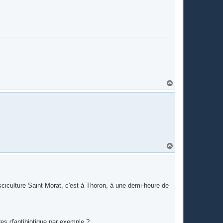
H
a
u
t
H
a
u
t
sciculture Saint Morat, c'est à Thoron, à une demi-heure de
res d'antibiotique par exemple ?