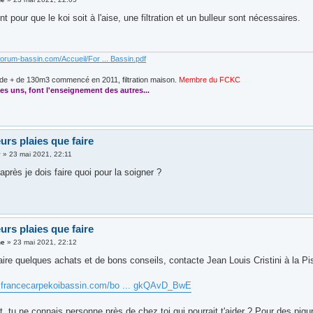
 pour que le koi soit à l'aise, une filtration et un bulleur sont nécessaires.
forum-bassin.com/Accueil/For ... Bassin.pdf
de + de 130m3 commencé en 2011, filtration maison.
Membre du FCKC
....
es uns, font l'enseignement des autres...
urs plaies que faire
y
»
23 mai 2021, 22:11
après je dois faire quoi pour la soigner ?
urs plaies que faire
ne
»
23 mai 2021, 22:12
aire quelques achats et de bons conseils, contacte Jean Louis Cristini à la Pi
w.francecarpekoibassin.com/bo ... gkQAvD_BwE
, tu ne connais personne près de chez toi qui pourrait t'aider ? Pour des piqu