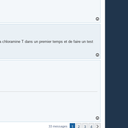
H
a
u
t
 la chloramine T dans un premier temps et de faire un test
H
a
u
t
H
a
u
1
2
3
4
Suivante
33 messages