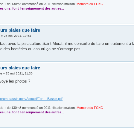
de + de 130m3 commencé en 2011, filtration maison.
Membre du FCKC
....
es uns, font l'enseignement des autres...
urs plaies que faire
y
»
25 mai 2021, 10:54
ntact avec la pisciculture Saint Morat, il me conseille de faire un traitement à
ire des bactéries au cas où ça ne s’arrange pas
urs plaies que faire
ne
»
25 mai 2021, 11:30
nvoyé les photos ?
forum-bassin.com/Accueil/For ... Bassin.pdf
de + de 130m3 commencé en 2011, filtration maison.
Membre du FCKC
....
es uns, font l'enseignement des autres...