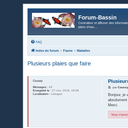
Forum-Bassin
Centraliser et diffuser des informati
plans d’eau....
FAQ
Index du forum
Faune
Maladies
Plusieurs plaies que faire
Plusieur
Coussy
Messages :
43
M
par
Couss
Enregistré le :
27 nov. 2019, 18:08
e
Localisation :
Limoges
s
Bonjour, je 
s
absolument a
a
g
Merci.
e
Vous n’avez 