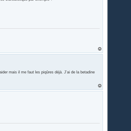
H
a
u
t
aider mais il me faut les piqûres déjà. J’ai de la betadine
H
a
u
t