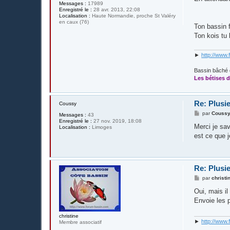
Messages :
17989
Enregistré le :
28 avr. 2013, 22:08
Localisation :
Haute Normandie, proche St Valéry
en caux (76)
Ton bassin f
Ton kois tu 
►
http://www.
Bassin bâché 
Les bétises d
Re: Plusie
Coussy
M
par
Couss
Messages :
43
e
Enregistré le :
27 nov. 2019, 18:08
s
Merci je sav
Localisation :
Limoges
s
est ce que 
a
g
e
Re: Plusie
M
par
christi
e
s
Oui, mais il 
s
Envoie les p
a
g
e
christine
►
http://www.
Membre associatif