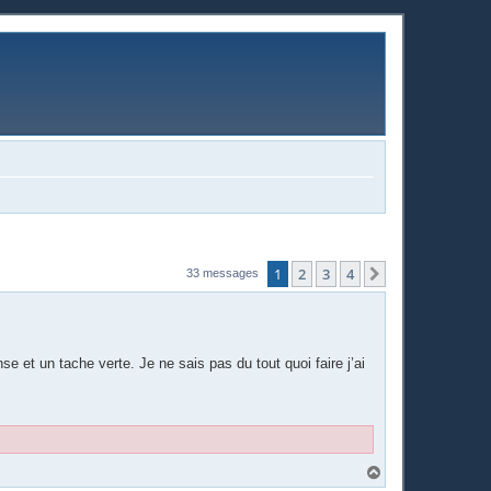
1
2
3
4
Suivante
33 messages
se et un tache verte. Je ne sais pas du tout quoi faire j’ai
H
a