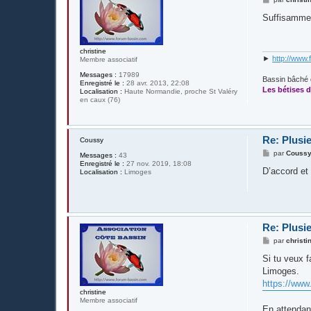
e
s
Suffisamment
s
a
g
e
christine
►
http://www.
Membre associatif
Messages :
17989
Bassin bâché 
Enregistré le :
28 avr. 2013, 22:08
Les bétises d
Localisation :
Haute Normandie, proche St Valéry
en caux (76)
Re: Plusie
Coussy
M
par
Couss
Messages :
43
e
Enregistré le :
27 nov. 2019, 18:08
s
D’accord et 
Localisation :
Limoges
s
a
g
e
Re: Plusie
M
par
christi
e
s
Si tu veux f
s
Limoges.
a
g
https://ww
e
christine
Membre associatif
En attendant