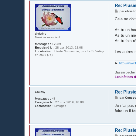
Re: Plusie
M
par
christi
e
s
Cela ne doit
s
a
g
As tu un ba
e
christine
As tu un mi
Membre associatif
As tu fais 
Messages :
17989
Enregistré le :
28 avr. 2013, 22:08
Localisation :
Haute Normandie, proche St Valéry
Les autres n
en caux (76)
►
http://www.
Bassin bâché 
Les bétises d
Re: Plusie
Coussy
M
par
Couss
Messages :
43
e
Enregistré le :
27 nov. 2019, 18:08
s
Je n’ai pas 
Localisation :
Limoges
s
faire un il f
a
g
e
Re: Plusie
M
par
christi