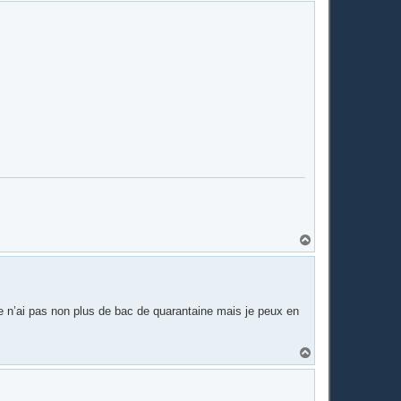
u
t
H
a
u
t
t je n’ai pas non plus de bac de quarantaine mais je peux en
H
a
u
t