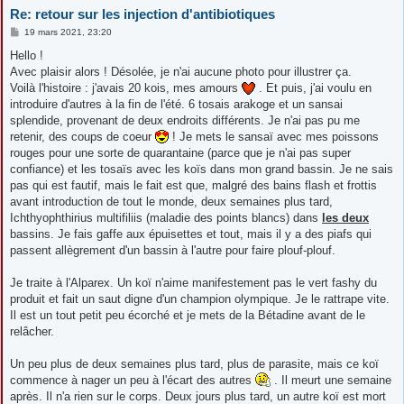
Re: retour sur les injection d'antibiotiques
M
19 mars 2021, 23:20
e
s
Hello !
s
Avec plaisir alors ! Désolée, je n'ai aucune photo pour illustrer ça.
a
g
Voilà l'histoire : j'avais 20 kois, mes amours
. Et puis, j'ai voulu en
e
introduire d'autres à la fin de l'été. 6 tosais arakoge et un sansai
splendide, provenant de deux endroits différents. Je n'ai pas pu me
retenir, des coups de coeur
! Je mets le sansaï avec mes poissons
rouges pour une sorte de quarantaine (parce que je n'ai pas super
confiance) et les tosaïs avec les koïs dans mon grand bassin. Je ne sais
pas qui est fautif, mais le fait est que, malgré des bains flash et frottis
avant introduction de tout le monde, deux semaines plus tard,
Ichthyophthirius multifiliis (maladie des points blancs) dans
les deux
bassins. Je fais gaffe aux épuisettes et tout, mais il y a des piafs qui
passent allègrement d'un bassin à l'autre pour faire plouf-plouf.
Je traite à l'Alparex. Un koï n'aime manifestement pas le vert fashy du
produit et fait un saut digne d'un champion olympique. Je le rattrape vite.
Il est un tout petit peu écorché et je mets de la Bétadine avant de le
relâcher.
Un peu plus de deux semaines plus tard, plus de parasite, mais ce koï
commence à nager un peu à l'écart des autres
. Il meurt une semaine
après. Il n'a rien sur le corps. Deux jours plus tard, un autre koï est mort