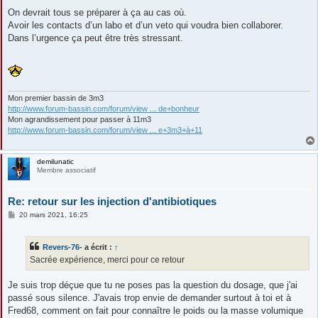
On devrait tous se préparer à ça au cas où.
Avoir les contacts d’un labo et d’un veto qui voudra bien collaborer.
Dans l’urgence ça peut être très stressant.
Mon premier bassin de 3m3
http://www.forum-bassin.com/forum/view ... de+bonheur
Mon agrandissement pour passer à 11m3
http://www.forum-bassin.com/forum/view ... e+3m3+à+11
demilunatic
Membre associatif
Re: retour sur les injection d'antibiotiques
M
20 mars 2021, 16:25
e
s
s
Revers-76-
a écrit :
↑
a
g
Sacrée expérience, merci pour ce retour
e
Je suis trop déçue que tu ne poses pas la question du dosage, que j'ai
passé sous silence. J'avais trop envie de demander surtout à toi et à
Fred68, comment on fait pour connaître le poids ou la masse volumique