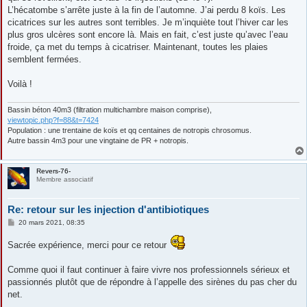
L’hécatombe s’arrête juste à la fin de l’automne. J’ai perdu 8 koïs. Les
cicatrices sur les autres sont terribles. Je m’inquiète tout l’hiver car les
plus gros ulcères sont encore là. Mais en fait, c’est juste qu’avec l’eau
froide, ça met du temps à cicatriser. Maintenant, toutes les plaies
semblent fermées.
Voilà !
Bassin béton 40m3 (filtration multichambre maison comprise),
viewtopic.php?f=88&t=7424
Population : une trentaine de koïs et qq centaines de notropis chrosomus.
Autre bassin 4m3 pour une vingtaine de PR + notropis.
Revers-76-
Membre associatif
Re: retour sur les injection d'antibiotiques
M
20 mars 2021, 08:35
e
s
Sacrée expérience, merci pour ce retour
s
a
g
Comme quoi il faut continuer à faire vivre nos professionnels sérieux et
e
passionnés plutôt que de répondre à l’appelle des sirènes du pas cher du
net.