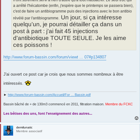
n'ont surement servi à rien d'autre qu'à tout massacrer. Le seul truc qui
a arrêté l'hécatombe (enfin, j'espère que le printemps se passera bien),
c'est de faire un antibiogramme puis des injections avec le bon antibio
Un jour, si ça intéresse
révélé par l'antibiogramme.
quelqu'un, je pourrai détailler ça dans un
post à part : j'ai fait 45 injections
d'antibiotique TOUTE SEULE. Je les aime
ces poissons !
http://www.forum-bassin.com/forum/viewt ... 07#p134807
J'ai ouvert ce post car je crois que nous sommes nombreux à être
intéressés.
►
http://www.forum-bassin.com/Accueil/For ... Bassin.pdf
Bassin bâché de + de 130m3 commencé en 2011, filtration maison.
Membre du FCKC
....
Les bétises des uns, font l'enseignement des autres...
demilunatic
Membre associatif