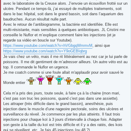
avec le laboratoire de la Creuse alors. J’envoie un écouvillon frotté sur un
ulcère. Pendant ce temps-là, j’ai essayé de multiples traitements, soit
dans le bac hôpital, soit dans le grand bassin, soit dans l’aquarium des
baudruches. Aucun résultat nulle part.
Avec le retour de l’antibiogramme, la bactérie est identifiée. Elle est
multi-résistante, mais sensibles à quelques antibiotiques. JL Cristini me
conseille le Nuflor et m’explique comment faire les injections (et je
regarde sa vidéo en boucle sur Youtube).
https://www.youtube.com/watch?v=hVGbgqWmmvM
, ainsi que
https://www.youtube.com/watch?v=Y9oGEBIqbrg
Je vais chez un véto, mais il me rit littéralement au nez car je lui parle de
poissons. Il me dit gentiment de m’adresser ailleurs. Un autre véto est au
top. Il commande le Nuflor en urgence.
Je me coatch comme si une foule allait m'applaudir pour avoir sauvé le
Monde entier
Cela m’a pris des jours, toute seule, à faire ça à la chaine (mon mari,
c'est pas son truc les poissons, quand c'est pas dans une assiette).
Les attraper (très difficile dans le grand bassin), anesthésie, puis
injection dans le muscle d’une nageoire pectorale, soins des ulcères et
surveillance du réveil. Je commence par les plus atteints. Il faut trois
injections pour chaque koï à 3 jours d’intervalle à chaque fois. Adapter
son geste à la taille du koï est très difficile et il y a des ratés, des kois
qui se réveillent, etc. Je fais 45 injections (ou 48 ?).