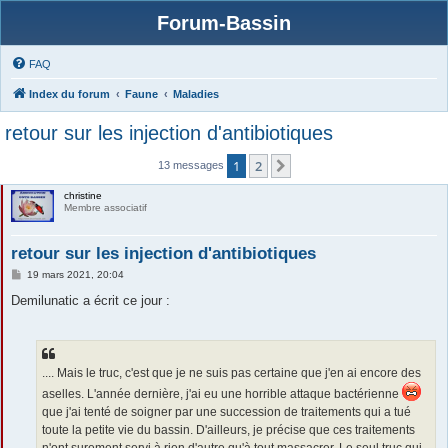
Forum-Bassin
FAQ
Index du forum
Faune
Maladies
retour sur les injection d'antibiotiques
1
2
Suivante
13 messages
christine
Membre associatif
retour sur les injection d'antibiotiques
M
19 mars 2021, 20:04
e
s
Demilunatic a écrit ce jour :
s
a
g
e
.... Mais le truc, c'est que je ne suis pas certaine que j'en ai encore des
aselles. L'année dernière, j'ai eu une horrible attaque bactérienne
que j'ai tenté de soigner par une succession de traitements qui a tué
toute la petite vie du bassin. D'ailleurs, je précise que ces traitements