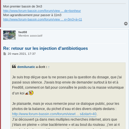
Mon premier bassin de 3m3
http://www.forum-bassin.com/forum/view ... de+bonheur
Mon agrandissement pour passer à 11m3
http://www.forum-bassin.com/forum/view ... e+3m3+à+11
fred68
Membre associatif
Re: retour sur les injection d'antibiotiques
M
20 mars 2021, 17:37
e
s
s
demilunatic
a écrit :
↑
a
g
e
Je suis trop déçue que tu ne poses pas la question du dosage, que j'ai
passé sous silence. J'avais trop envie de demander surtout à toi et à
Fred68, comment on fait pour connaître le poids ou la masse volumique
d’un koi
Je plaisante, mais je vous remercie pour ce dialogue public, pour les
photos de ta balance, du pichet d’eau et des divers objets dedans :
http://www.forum-bassin.com/forum/viewt ... s&start=40
.
J’ai découvert ça dans mes multiples recherches internet, alors que
j’étais en pleine « crise bactérienne » et au bout du rouleau ; j’en ai ri