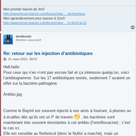
g
e
Mon premier bassin de 3m3
http://www.forum-bassin.com/forum/view ... de+bonheur
Mon agrandissement pour passer à 11m3
http://www.forum-bassin.com/forum/view ... e+3m3+à+11
demilunatic
Membre associatif
Re: retour sur les injection d'antibiotiques
M
21 mars 2021, 08:57
e
s
Hell-hello
s
Pour ceux qui n’en n’ont pas encore fait et ça intéresse quelqu’un, voici
a
g
l’antibiogramme. Sur les 17 antibiotiques testés, seulement 7 avaient un
e
effet sur la bactérie pathogène.
Antibio.jpg
Comme le Baytril est souvent injecté à nos amis à fourrure, à plumes ou
à écailles dès qu’ils ont un P de travers
, les bactéries sont
maintenant très souvent résistantes à cet antibio (l’enrofloxacine) ; c’est
le cas ici.
Elle est sensible au florfenicol (donc le Nuflor a marché), mais un