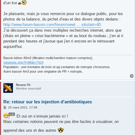
d’un koi
Je plaisante, mais je vous remercie pour ce dialogue public, pour les
photos de ta balance, du pichet d’eau et des divers objets dedans :
http://www.forum-bassin.com/forum/viewt ... s&start=40
.
J’ai découvert ça dans mes multiples recherches internet, alors que
j’étais en pleine « crise bactérienne » et au bout du rouleau ; j’en ai ri
pendant des heures et j'avoue que j'en ri encore en le retrouvant
aujourd'hui.
Bassin béton 40m3 (filtration multichambre maison comprise),
viewtopic.php?f=88&t=7424
Population : une trentaine de koïs et qq centaines de notropis chrosomus.
Autre bassin 4m3 pour une vingtaine de PR + notropis.
Revers-76-
Membre associatif
Re: retour sur les injection d'antibiotiques
M
20 mars 2021, 17:08
e
s
Et oui on s’ennuie jamais ici !
s
Mais certaines notions peuvent ne pas être faciles à visualiser, on
a
g
e
apprend des uns et des autres