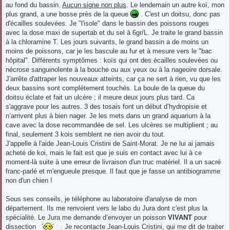
au fond du bassin.
Aucun signe non plus
. Le lendemain un autre koï, mon
plus grand, a une bosse près de la queue
. C'est un doitsu, donc pas
d'écailles soulevées. Je "l'isole" dans le bassin des poissons rouges
avec la dose maxi de supertab et du sel à 6gr/L. Je traite le grand bassin
à la chloramine T. Les jours suivants, le grand bassin a de moins un
moins de poissons, car je les bascule au fur et à mesure vers le "bac
hôpital". Différents symptômes : koïs qui ont des écailles soulevées ou
nécrose sanguinolente à la bouche ou aux yeux ou à la nageoire dorsale.
J'arrête d'attraper les nouveaux atteints, car ça ne sert à rien, vu que les
deux bassins sont complètement touchés. La boule de la queue du
doitsu éclate et fait un ulcère ; il meure deux jours plus tard. Ca
s'aggrave pour les autres. 3 des tosais font un début d’hydropisie et
n’arrivent plus à bien nager. Je les mets dans un grand aquarium à la
cave avec la dose recommandée de sel. Les ulcères se multiplient ; au
final, seulement 3 kois semblent ne rien avoir du tout.
J'appelle à l'aide Jean-Louis Cristini de Saint-Morat. Je ne lui ai jamais
acheté de koi, mais le fait est que je suis en contact avec lui à ce
moment-là suite à une erreur de livraison d'un truc matériel. Il a un sacré
franc-parlé et m'engueule presque. Il faut que je fasse un antibiogramme
non d'un chien !
Sous ses conseils, je téléphone au laboratoire d'analyse de mon
département. Ils me renvoient vers le labo du Jura dont c'est plus la
spécialité. Le Jura me demande d’envoyer un poisson
VIVANT
pour
dissection
. Je recontacte Jean-Louis Cristini, qui me dit de traiter