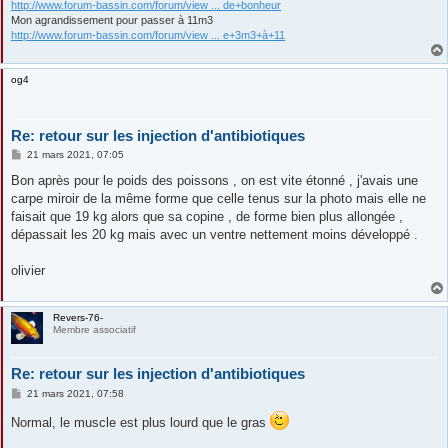
http://www.forum-bassin.com/forum/view ... de+bonheur
Mon agrandissement pour passer à 11m3
http://www.forum-bassin.com/forum/view ... e+3m3+à+11
og4
Re: retour sur les injection d'antibiotiques
M
21 mars 2021, 07:05
e
s
Bon après pour le poids des poissons , on est vite étonné , j'avais une
s
carpe miroir de la même forme que celle tenus sur la photo mais elle ne
a
g
faisait que 19 kg alors que sa copine , de forme bien plus allongée ,
e
dépassait les 20 kg mais avec un ventre nettement moins développé .
olivier
Revers-76-
Membre associatif
Re: retour sur les injection d'antibiotiques
M
21 mars 2021, 07:58
e
s
Normal, le muscle est plus lourd que le gras
s
a