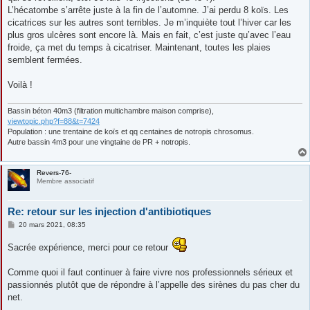
L’hécatombe s’arrête juste à la fin de l’automne. J’ai perdu 8 koïs. Les
cicatrices sur les autres sont terribles. Je m’inquiète tout l’hiver car les
plus gros ulcères sont encore là. Mais en fait, c’est juste qu’avec l’eau
froide, ça met du temps à cicatriser. Maintenant, toutes les plaies
semblent fermées.
Voilà !
Bassin béton 40m3 (filtration multichambre maison comprise),
viewtopic.php?f=88&t=7424
Population : une trentaine de koïs et qq centaines de notropis chrosomus.
Autre bassin 4m3 pour une vingtaine de PR + notropis.
Revers-76-
Membre associatif
Re: retour sur les injection d'antibiotiques
M
20 mars 2021, 08:35
e
s
Sacrée expérience, merci pour ce retour
s
a
g
Comme quoi il faut continuer à faire vivre nos professionnels sérieux et
e
passionnés plutôt que de répondre à l’appelle des sirènes du pas cher du
net.