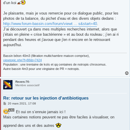
d’un koi
Je plaisante, mais je vous remercie pour ce dialogue public, pour les
photos de ta balance, du pichet d’eau et des divers objets dedans :
http://www.forum-bassin.com/forum/viewt ... s&start=40
.
J’ai découvert ça dans mes multiples recherches internet, alors que
j’étais en pleine « crise bactérienne » et au bout du rouleau ; j’en ai ri
pendant des heures et j'avoue que j'en ri encore en le retrouvant
aujourd'hui.
Bassin béton 40m3 (filtration multichambre maison comprise),
viewtopic.php?f=88&t=7424
Population : une trentaine de koïs et qq centaines de notropis chrosomus.
Autre bassin 4m3 pour une vingtaine de PR + notropis.
Revers-76-
Membre associatif
Re: retour sur les injection d'antibiotiques
M
20 mars 2021, 17:08
e
s
Et oui on s’ennuie jamais ici !
s
Mais certaines notions peuvent ne pas être faciles à visualiser, on
a
g
e
apprend des uns et des autres