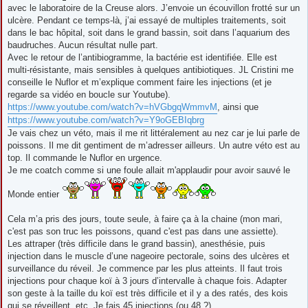
avec le laboratoire de la Creuse alors. J’envoie un écouvillon frotté sur un
ulcère. Pendant ce temps-là, j’ai essayé de multiples traitements, soit
dans le bac hôpital, soit dans le grand bassin, soit dans l’aquarium des
baudruches. Aucun résultat nulle part.
Avec le retour de l’antibiogramme, la bactérie est identifiée. Elle est
multi-résistante, mais sensibles à quelques antibiotiques. JL Cristini me
conseille le Nuflor et m’explique comment faire les injections (et je
regarde sa vidéo en boucle sur Youtube).
https://www.youtube.com/watch?v=hVGbgqWmmvM
, ainsi que
https://www.youtube.com/watch?v=Y9oGEBIqbrg
Je vais chez un véto, mais il me rit littéralement au nez car je lui parle de
poissons. Il me dit gentiment de m’adresser ailleurs. Un autre véto est au
top. Il commande le Nuflor en urgence.
Je me coatch comme si une foule allait m'applaudir pour avoir sauvé le
Monde entier
Cela m’a pris des jours, toute seule, à faire ça à la chaine (mon mari,
c'est pas son truc les poissons, quand c'est pas dans une assiette).
Les attraper (très difficile dans le grand bassin), anesthésie, puis
injection dans le muscle d’une nageoire pectorale, soins des ulcères et
surveillance du réveil. Je commence par les plus atteints. Il faut trois
injections pour chaque koï à 3 jours d’intervalle à chaque fois. Adapter
son geste à la taille du koï est très difficile et il y a des ratés, des kois
qui se réveillent, etc. Je fais 45 injections (ou 48 ?).