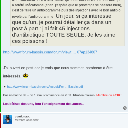
n'ont surement servi à rien d'autre qu'à tout massacrer. Le seul truc qui
a arrêté l'hécatombe (enfin, j'espère que le printemps se passera bien),
c'est de faire un antibiogramme puis des injections avec le bon antibio
Un jour, si ça intéresse
révélé par l'antibiogramme.
quelqu'un, je pourrai détailler ça dans un
post à part : j'ai fait 45 injections
d'antibiotique TOUTE SEULE. Je les aime
ces poissons !
http://www.forum-bassin.com/forum/viewt ... 07#p134807
J'ai ouvert ce post car je crois que nous sommes nombreux à être
intéressés.
►
http://www.forum-bassin.com/Accueil/For ... Bassin.pdf
Bassin bâché de + de 130m3 commencé en 2011, filtration maison.
Membre du FCKC
....
Les bétises des uns, font l'enseignement des autres...
demilunatic
Membre associatif