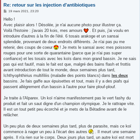
Re: retour sur les injection d'antibiotiques
M
19 mars 2021, 23:20
e
s
Hello !
s
Avec plaisir alors ! Désolée, je n'ai aucune photo pour illustrer ça.
a
g
Voilà l'histoire : j'avais 20 kois, mes amours
. Et puis, j'ai voulu en
e
introduire d'autres à la fin de l'été. 6 tosais arakoge et un sansai
splendide, provenant de deux endroits différents. Je n'ai pas pu me
retenir, des coups de coeur
! Je mets le sansaï avec mes poissons
rouges pour une sorte de quarantaine (parce que je n'ai pas super
confiance) et les tosaïs avec les koïs dans mon grand bassin. Je ne sais
pas qui est fautif, mais le fait est que, malgré des bains flash et frottis
avant introduction de tout le monde, deux semaines plus tard,
Ichthyophthirius multifiliis (maladie des points blancs) dans
les deux
bassins. Je fais gaffe aux épuisettes et tout, mais il y a des piafs qui
passent allègrement d'un bassin à l'autre pour faire plouf-plouf.
Je traite à l'Alparex. Un koï n'aime manifestement pas le vert fashy du
produit et fait un saut digne d'un champion olympique. Je le rattrape vite.
Il est un tout petit peu écorché et je mets de la Bétadine avant de le
relâcher.
Un peu plus de deux semaines plus tard, plus de parasite, mais ce koï
commence à nager un peu à l'écart des autres
. Il meurt une semaine
après. Il n'a rien sur le corps. Deux jours plus tard, un autre koï est mort