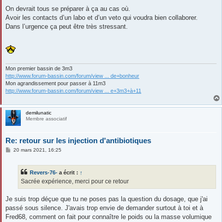
On devrait tous se préparer à ça au cas où.
Avoir les contacts d’un labo et d’un veto qui voudra bien collaborer.
Dans l’urgence ça peut être très stressant.
Mon premier bassin de 3m3
http://www.forum-bassin.com/forum/view ... de+bonheur
Mon agrandissement pour passer à 11m3
http://www.forum-bassin.com/forum/view ... e+3m3+à+11
demilunatic
Membre associatif
Re: retour sur les injection d'antibiotiques
M
20 mars 2021, 16:25
e
s
s
Revers-76-
a écrit :
↑
a
g
Sacrée expérience, merci pour ce retour
e
Je suis trop déçue que tu ne poses pas la question du dosage, que j'ai
passé sous silence. J'avais trop envie de demander surtout à toi et à
Fred68, comment on fait pour connaître le poids ou la masse volumique