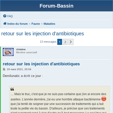
Forum-Bassin
FAQ
Index du forum
Faune
Maladies
retour sur les injection d'antibiotiques
1
2
Suivante
13 messages
christine
Membre associatif
retour sur les injection d'antibiotiques
M
19 mars 2021, 20:04
e
s
Demilunatic a écrit ce jour :
s
a
g
e
.... Mais le truc, c'est que je ne suis pas certaine que j'en ai encore des
aselles. L'année dernière, j'ai eu une horrible attaque bactérienne
que j'ai tenté de soigner par une succession de traitements qui a tué
toute la petite vie du bassin. D'ailleurs, je précise que ces traitements