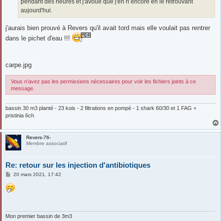
pendant des heures et j'avoue que j'en ri encore en le retrouvant
aujourd'hui.
j'aurais bien prouvé à Revers qu'il avait tord mais elle voulait pas rentrer
dans le pichet d'eau !!!
carpe.jpg
Vous n’avez pas les permissions nécessaires pour voir les fichiers joints à ce
message.
bassin 30 m3 planté - 23 kois - 2 filtrations en pompé - 1 shark 60/30 et 1 FAG +
pristinia 6ch
Revers-76-
Membre associatif
Re: retour sur les injection d'antibiotiques
M
20 mars 2021, 17:42
e
s
s
a
g
e
Mon premier bassin de 3m3