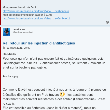
g
e
Mon premier bassin de 3m3
http://www.forum-bassin.com/forum/view ... de+bonheur
Mon agrandissement pour passer à 11m3
http://www.forum-bassin.com/forum/view ... e+3m3+à+11
demilunatic
Membre associatif
Re: retour sur les injection d'antibiotiques
M
21 mars 2021, 08:57
e
s
Hell-hello
s
Pour ceux qui n’en n’ont pas encore fait et ça intéresse quelqu’un, voici
a
g
l’antibiogramme. Sur les 17 antibiotiques testés, seulement 7 avaient un
e
effet sur la bactérie pathogène.
Antibio.jpg
Comme le Baytril est souvent injecté à nos amis à fourrure, à plumes ou
à écailles dès qu’ils ont un P de travers
, les bactéries sont
maintenant très souvent résistantes à cet antibio (l’enrofloxacine) ; c’est
le cas ici.
Elle est sensible au florfenicol (donc le Nuflor a marché), mais un