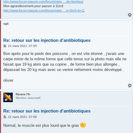
http://www.forum-bassin.com/forum/view ... de+bonheur
Mon agrandissement pour passer à 11m3
http://www.forum-bassin.com/forum/view ... e+3m3+à+11
og4
Re: retour sur les injection d'antibiotiques
M
21 mars 2021, 07:05
e
s
Bon après pour le poids des poissons , on est vite étonné , j'avais une
s
carpe miroir de la même forme que celle tenus sur la photo mais elle ne
a
g
faisait que 19 kg alors que sa copine , de forme bien plus allongée ,
e
dépassait les 20 kg mais avec un ventre nettement moins développé .
olivier
Revers-76-
Membre associatif
Re: retour sur les injection d'antibiotiques
M
21 mars 2021, 07:58
e
s
Normal, le muscle est plus lourd que le gras
s
a