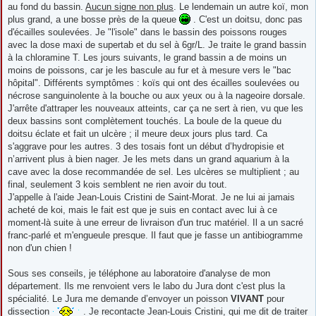
au fond du bassin.
Aucun signe non plus
. Le lendemain un autre koï, mon
plus grand, a une bosse près de la queue
. C'est un doitsu, donc pas
d'écailles soulevées. Je "l'isole" dans le bassin des poissons rouges
avec la dose maxi de supertab et du sel à 6gr/L. Je traite le grand bassin
à la chloramine T. Les jours suivants, le grand bassin a de moins un
moins de poissons, car je les bascule au fur et à mesure vers le "bac
hôpital". Différents symptômes : koïs qui ont des écailles soulevées ou
nécrose sanguinolente à la bouche ou aux yeux ou à la nageoire dorsale.
J'arrête d'attraper les nouveaux atteints, car ça ne sert à rien, vu que les
deux bassins sont complètement touchés. La boule de la queue du
doitsu éclate et fait un ulcère ; il meure deux jours plus tard. Ca
s'aggrave pour les autres. 3 des tosais font un début d’hydropisie et
n’arrivent plus à bien nager. Je les mets dans un grand aquarium à la
cave avec la dose recommandée de sel. Les ulcères se multiplient ; au
final, seulement 3 kois semblent ne rien avoir du tout.
J'appelle à l'aide Jean-Louis Cristini de Saint-Morat. Je ne lui ai jamais
acheté de koi, mais le fait est que je suis en contact avec lui à ce
moment-là suite à une erreur de livraison d'un truc matériel. Il a un sacré
franc-parlé et m'engueule presque. Il faut que je fasse un antibiogramme
non d'un chien !
Sous ses conseils, je téléphone au laboratoire d'analyse de mon
département. Ils me renvoient vers le labo du Jura dont c'est plus la
spécialité. Le Jura me demande d’envoyer un poisson
VIVANT
pour
dissection
. Je recontacte Jean-Louis Cristini, qui me dit de traiter