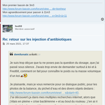
Mon premier bassin de 3m3
http://www.forum-bassin.com/forum/view ... de+bonheur
Mon agrandissement pour passer à 11m3
http://www.forum-bassin.com/forum/view ... e+3m3+à+11
fred68
Membre associatif
Re: retour sur les injection d'antibiotiques
M
20 mars 2021, 17:37
e
s
s
demilunatic
a écrit :
↑
a
g
e
Je suis trop déçue que tu ne poses pas la question du dosage, que j'ai
passé sous silence. J'avais trop envie de demander surtout à toi et à
Fred68, comment on fait pour connaître le poids ou la masse volumique
d’un koi
Je plaisante, mais je vous remercie pour ce dialogue public, pour les
photos de ta balance, du pichet d’eau et des divers objets dedans :
http://www.forum-bassin.com/forum/viewt ... s&start=40
.
J’ai découvert ça dans mes multiples recherches internet, alors que
j’étais en pleine « crise bactérienne » et au bout du rouleau ; j’en ai ri