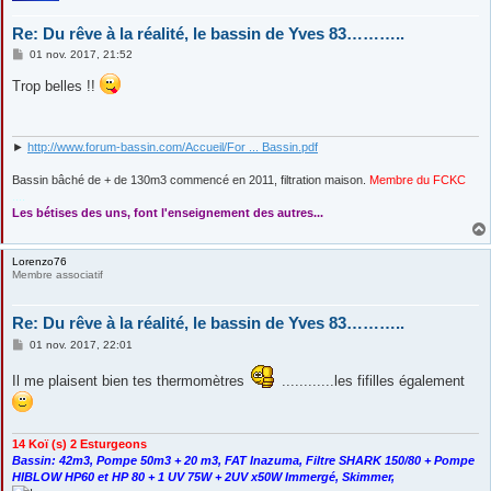
Re: Du rêve à la réalité, le bassin de Yves 83………..
M
01 nov. 2017, 21:52
e
s
Trop belles !!
s
a
g
e
►
http://www.forum-bassin.com/Accueil/For ... Bassin.pdf
Bassin bâché de + de 130m3 commencé en 2011, filtration maison.
Membre du FCKC
....
Les bétises des uns, font l'enseignement des autres...
Lorenzo76
Membre associatif
Re: Du rêve à la réalité, le bassin de Yves 83………..
M
01 nov. 2017, 22:01
e
s
Il me plaisent bien tes thermomètres
............les fifilles également
s
a
g
e
14 Koï (s) 2 Esturgeons
Bassin: 42m3, Pompe 50m3 + 20 m3, FAT Inazuma, Filtre SHARK 150/80 + Pompe
HIBLOW HP60 et HP 80 + 1 UV 75W + 2UV x50W Immergé, Skimmer,