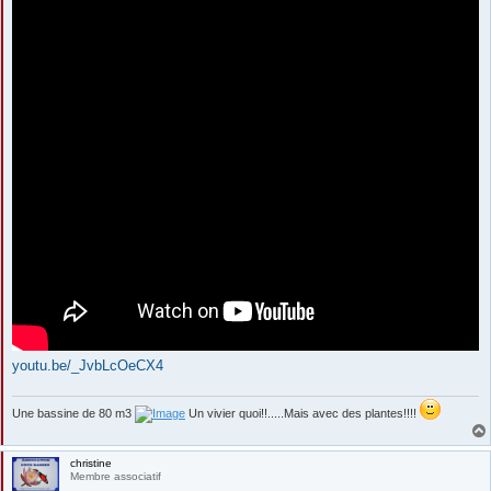
youtu.be/_JvbLcOeCX4
Une bassine de 80 m3
Un vivier quoi!!.....Mais avec des plantes!!!!
christine
Membre associatif