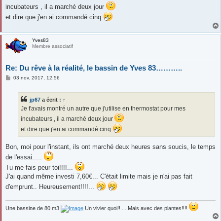
s
incubateurs , il a marché deux jour
a
g
et dire que j'en ai commandé cinq
e
Yves83
Membre associatif
Re: Du rêve à la réalité, le bassin de Yves 83………..
M
03 nov. 2017, 12:56
e
s
s
jp67
a écrit :
↑
a
g
Je t'avais montré un autre que j'utilise en thermostat pour mes
e
incubateurs , il a marché deux jour
et dire que j'en ai commandé cinq
Bon, moi pour l'instant, ils ont marché deux heures sans soucis, le temps
de l'essai.....
Tu me fais peur toi!!!!...
J'ai quand même investi 7,60€... C'était limite mais je n'ai pas fait
d'emprunt.. Heureusement!!!!...
Une bassine de 80 m3
Un vivier quoi!!.....Mais avec des plantes!!!!