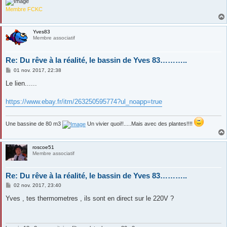
Membre FCKC
Yves83
Membre associatif
Re: Du rêve à la réalité, le bassin de Yves 83………..
M
01 nov. 2017, 22:38
e
s
Le lien......
s
a
g
https://www.ebay.fr/itm/263250595774?ul_noapp=true
e
Une bassine de 80 m3
Un vivier quoi!!.....Mais avec des plantes!!!!
roscoe51
Membre associatif
Re: Du rêve à la réalité, le bassin de Yves 83………..
M
02 nov. 2017, 23:40
e
s
Yves , tes thermometres , ils sont en direct sur le 220V ?
s
a
g
e