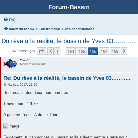
Forum-Bassin
FAQ
Index du forum
Construction
Vos constructions
Du rêve à la réalité, le bassin de Yves 83………..
Page
166
sur
168
1
164
165
166
167
168
Précédente
Suiv
1679 messages
…
Yves83
Membre associatif
Re: Du rêve à la réalité, le bassin de Yves 83………..
M
01 nov. 2017, 21:25
e
s
Bon, essais des deux thermomètres.....
s
a
g
1 novembre, 17h30.......
e
A gauche: l'eau...A droite: L'air....
Evidement, tu t'approches du bassin et ils arrivent ventre à terre pour