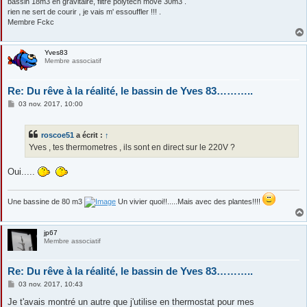
bassin 18m3 en gravitaire, filtre polytech move 30m3 .
rien ne sert de courir , je vais m' essouffler !!! .
Membre Fckc
Yves83
Membre associatif
Re: Du rêve à la réalité, le bassin de Yves 83………..
M
03 nov. 2017, 10:00
e
s
s
roscoe51
a écrit :
↑
a
g
Yves , tes thermometres , ils sont en direct sur le 220V ?
e
Oui.....
Une bassine de 80 m3
Un vivier quoi!!.....Mais avec des plantes!!!!
jp67
Membre associatif
Re: Du rêve à la réalité, le bassin de Yves 83………..
M
03 nov. 2017, 10:43
e
s
Je t'avais montré un autre que j'utilise en thermostat pour mes