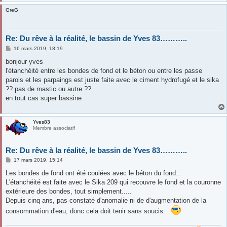
GreG
Re: Du rêve à la réalité, le bassin de Yves 83………..
M
16 mars 2019, 18:19
e
s
bonjour yves
s
l'étanchéité entre les bondes de fond et le béton ou entre les passe
a
g
parois et les parpaings est juste faite avec le ciment hydrofugé et le sika
e
?? pas de mastic ou autre ??
en tout cas super bassine
Yves83
Membre associatif
Re: Du rêve à la réalité, le bassin de Yves 83………..
M
17 mars 2019, 15:14
e
s
Les bondes de fond ont été coulées avec le béton du fond...
s
L'étanchéité est faite avec le Sika 209 qui recouvre le fond et la couronne
a
g
extérieure des bondes, tout simplement.....
e
Depuis cinq ans, pas constaté d'anomalie ni de d'augmentation de la
consommation d'eau, donc cela doit tenir sans soucis...