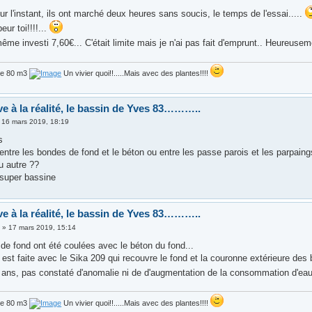
r l'instant, ils ont marché deux heures sans soucis, le temps de l'essai.....
eur toi!!!!...
ême investi 7,60€... C'était limite mais je n'ai pas fait d'emprunt.. Heureuseme
de 80 m3
Un vivier quoi!!.....Mais avec des plantes!!!!
ve à la réalité, le bassin de Yves 83………..
»
16 mars 2019, 18:19
s
 entre les bondes de fond et le béton ou entre les passe parois et les parpaing
u autre ??
 super bassine
ve à la réalité, le bassin de Yves 83………..
3
»
17 mars 2019, 15:14
de fond ont été coulées avec le béton du fond...
 est faite avec le Sika 209 qui recouvre le fond et la couronne extérieure des
 ans, pas constaté d'anomalie ni de d'augmentation de la consommation d'eau,
de 80 m3
Un vivier quoi!!.....Mais avec des plantes!!!!