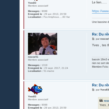
s
Le lien......
Yves83
s
Membre associatif
a
g
https://www
Messages :
9088
e
Enregistré le :
29 avr. 2013, 20:59
Localisation :
Fox Amphoux.....83 Var
Une bassine 
Re: Du rê
M
par
roscoe
e
s
Yves , tes t
s
a
g
e
roscoe51
bassin 18m3 en
Membre associatif
rien ne sert de 
Messages :
1319
Membre Fckc
Enregistré le :
23 sept. 2017, 21:24
Localisation :
51-marne
Re: Du rê
M
par
Yves8
e
s
Yves83
s
Membre associatif
ros
a
g
Yves , 
Messages :
9088
e
Enregistré le :
29 avr. 2013, 20:59