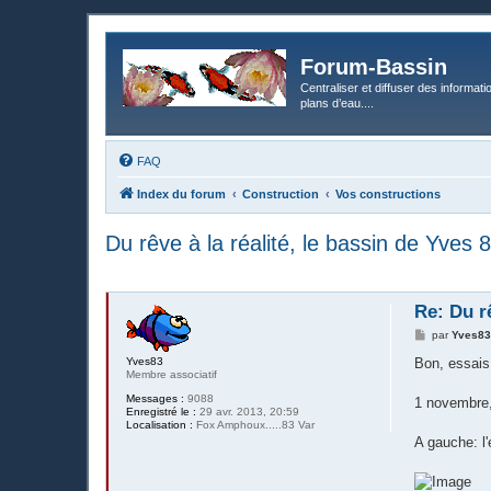
Forum-Bassin
Centraliser et diffuser des informati
plans d’eau....
FAQ
Index du forum
Construction
Vos constructions
Du rêve à la réalité, le bassin de Yve
Re: Du r
M
par
Yves8
e
s
Yves83
Bon, essais
s
Membre associatif
a
Messages :
9088
g
1 novembre, 
Enregistré le :
29 avr. 2013, 20:59
e
Localisation :
Fox Amphoux.....83 Var
A gauche: l'e