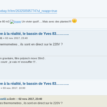
.ebay.fr/itm/263250595774?ul_noapp=true
de 80 m3
Un vivier quoi!!.....Mais avec des plantes!!!!
ve à la réalité, le bassin de Yves 83………..
51
»
02 nov. 2017, 23:40
hermometres , ils sont en direct sur le 220V ?
 gravitaire, filtre polytech move 30m3 .
courir , je vais m' essouffler !!! .
ve à la réalité, le bassin de Yves 83………..
3
»
03 nov. 2017, 10:00
coe51
a écrit :
↑
02 nov. 2017, 23:40
tes thermometres , ils sont en direct sur le 220V ?