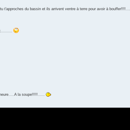
u t'approches du bassin et ils arrivent ventre à terre pour avoir à bouffer!!!!...
..........
heure.....A la soupe!!!!!......