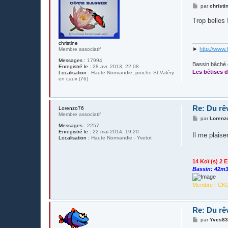
M
par
christi
e
s
Trop belles 
s
a
g
e
christine
►
http://www.
Membre associatif
Messages :
17994
Bassin bâché 
Enregistré le :
28 avr. 2013, 22:08
Les bétises d
Localisation :
Haute Normandie, proche St Valéry
en caux (76)
Re: Du rê
Lorenzo76
Membre associatif
M
par
Lorenz
e
Messages :
2257
s
Enregistré le :
22 mai 2014, 19:20
Il me plais
s
Localisation :
Haute Normandie - Yvetot
a
g
e
14 Koï (s) 2 
Bassin: 42m3
Membre FCK
Re: Du rê
M
par
Yves8
e