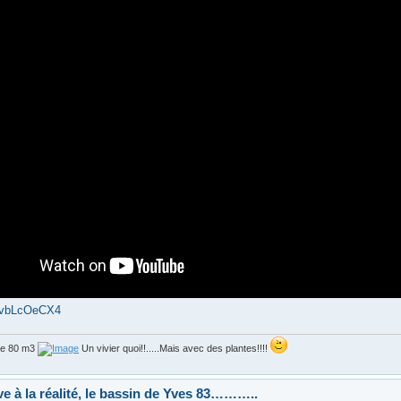
JvbLcOeCX4
de 80 m3
Un vivier quoi!!.....Mais avec des plantes!!!!
ve à la réalité, le bassin de Yves 83………..