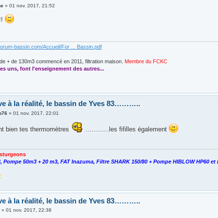
ne
»
01 nov. 2017, 21:52
!!
forum-bassin.com/Accueil/For ... Bassin.pdf
de + de 130m3 commencé en 2011, filtration maison.
Membre du FCKC
....
es uns, font l'enseignement des autres...
ve à la réalité, le bassin de Yves 83………..
o76
»
01 nov. 2017, 22:01
ent bien tes thermomètres
............les fifilles également
Esturgeons
, Pompe 50m3 + 20 m3, FAT Inazuma, Filtre SHARK 150/80 + Pompe HIBLOW HP60 et 
C
ve à la réalité, le bassin de Yves 83………..
3
»
01 nov. 2017, 22:38