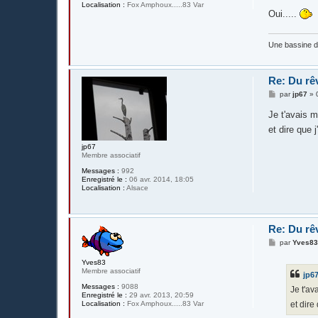
Localisation :
Fox Amphoux.....83 Var
Oui.....
Une bassine 
Re: Du rê
M
par
jp67
»
e
s
Je t'avais m
s
a
et dire que
g
e
jp67
Membre associatif
Messages :
992
Enregistré le :
06 avr. 2014, 18:05
Localisation :
Alsace
Re: Du rê
M
par
Yves8
e
s
Yves83
s
Membre associatif
jp6
a
g
Messages :
9088
Je t'av
e
Enregistré le :
29 avr. 2013, 20:59
et dir
Localisation :
Fox Amphoux.....83 Var