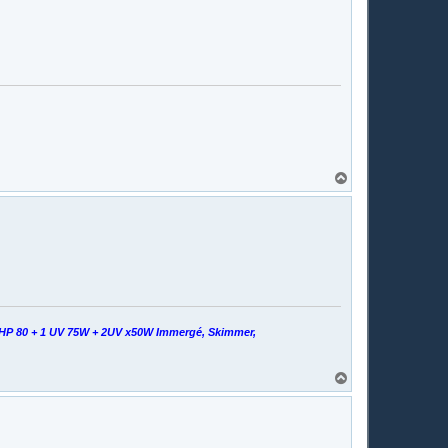
H
a
u
t
HP 80 + 1 UV 75W + 2UV x50W Immergé, Skimmer,
H
a
u
t