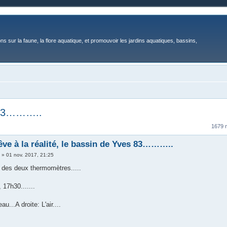
ons sur la faune, la flore aquatique, et promouvoir les jardins aquatiques, bassins,
s 83………..
1679
êve à la réalité, le bassin de Yves 83………..
3
»
01 nov. 2017, 21:25
 des deux thermomètres.....
17h30.......
au...A droite: L'air....