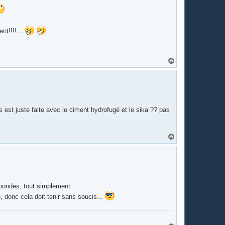
nt!!!!...
H
a
u
t
s est juste faite avec le ciment hydrofugé et le sika ?? pas
H
a
u
t
 bondes, tout simplement.....
 donc cela doit tenir sans soucis...