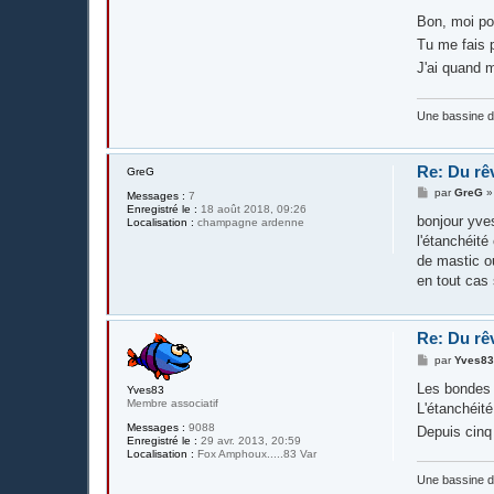
Bon, moi pou
Tu me fais p
J'ai quand m
Une bassine 
Re: Du rê
GreG
M
par
GreG
Messages :
7
e
Enregistré le :
18 août 2018, 09:26
s
bonjour yve
Localisation :
champagne ardenne
s
l'étanchéité
a
g
de mastic o
e
en tout cas
Re: Du rê
M
par
Yves8
e
s
Les bondes 
Yves83
s
Membre associatif
L'étanchéité
a
g
Messages :
9088
Depuis cinq
e
Enregistré le :
29 avr. 2013, 20:59
Localisation :
Fox Amphoux.....83 Var
Une bassine 