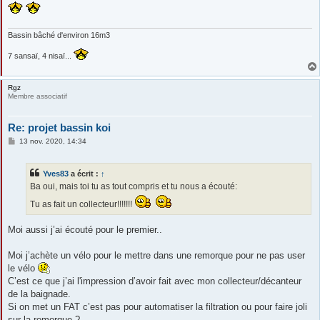
Bassin bâché d'environ 16m3
7 sansaï, 4 nisaï...
Rgz
Membre associatif
Re: projet bassin koi
M
13 nov. 2020, 14:34
e
s
s
Yves83
a écrit :
↑
a
g
Ba oui, mais toi tu as tout compris et tu nous a écouté:
e
Tu as fait un collecteur!!!!!!!
Moi aussi j’ai écouté pour le premier..
Moi j’achète un vélo pour le mettre dans une remorque pour ne pas user
le vélo
C’est ce que j’ai l'impression d’avoir fait avec mon collecteur/décanteur
de la baignade.
Si on met un FAT c’est pas pour automatiser la filtration ou pour faire joli
sur la remorque ?