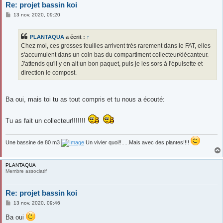
Re: projet bassin koi
M
13 nov. 2020, 09:20
e
s
s
PLANTAQUA
a écrit :
↑
a
g
Chez moi, ces grosses feuilles arrivent très rarement dans le FAT, elles
e
s'accumulent dans un coin bas du compartiment collecteur/décanteur.
J'attends qu'il y en ait un bon paquet, puis je les sors à l'épuisette et
direction le compost.
Ba oui, mais toi tu as tout compris et tu nous a écouté:
Tu as fait un collecteur!!!!!!!
Une bassine de 80 m3
Un vivier quoi!!.....Mais avec des plantes!!!!
PLANTAQUA
Membre associatif
Re: projet bassin koi
M
13 nov. 2020, 09:46
e
s
Ba oui
s