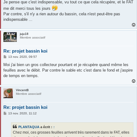
Je pense que c'est indispensable, vu tout ce que cela récupère, et le FAT
a
g
me dit merci tous les jours
e
Par contre, s'il n'y a rien autour du bassin, cela n'est peut-être pas
indispensable ...
juju18
Membre associatif
Re: projet bassin koi
M
13 nov. 2020, 09:57
e
s
Moi j'ai bien un gros collecteur pourtant et je récupère quand même les
s
feuilles avec le débit. Par contre le sable etc c'est dans le fond et j'aspire
a
g
de temps en temps.
e
VincentB
Membre associatif
Re: projet bassin koi
M
13 nov. 2020, 11:12
e
s
s
PLANTAQUA
a écrit :
↑
a
g
Chez moi, ces grosses feuilles arrivent très rarement dans le FAT, elles
e