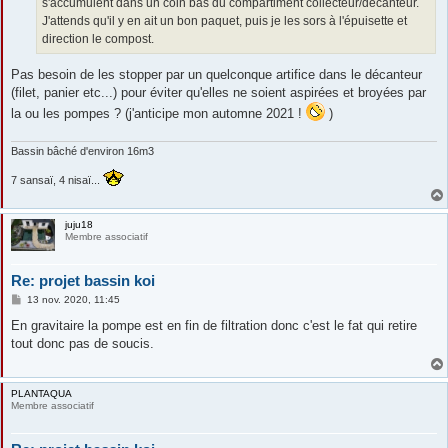
s'accumulent dans un coin bas du compartiment collecteur/décanteur.
J'attends qu'il y en ait un bon paquet, puis je les sors à l'épuisette et
direction le compost.
Pas besoin de les stopper par un quelconque artifice dans le décanteur
(filet, panier etc...) pour éviter qu'elles ne soient aspirées et broyées par
la ou les pompes ? (j'anticipe mon automne 2021 !
)
Bassin bâché d'environ 16m3
7 sansaï, 4 nisaï...
juju18
Membre associatif
Re: projet bassin koi
M
13 nov. 2020, 11:45
e
s
En gravitaire la pompe est en fin de filtration donc c'est le fat qui retire
s
tout donc pas de soucis.
a
g
e
PLANTAQUA
Membre associatif