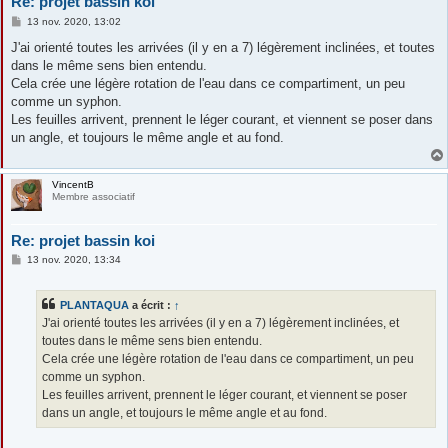
Re: projet bassin koi
M
13 nov. 2020, 13:02
e
s
J'ai orienté toutes les arrivées (il y en a 7) légèrement inclinées, et toutes
s
dans le même sens bien entendu.
a
g
Cela crée une légère rotation de l'eau dans ce compartiment, un peu
e
comme un syphon.
Les feuilles arrivent, prennent le léger courant, et viennent se poser dans
un angle, et toujours le même angle et au fond.
VincentB
Membre associatif
Re: projet bassin koi
M
13 nov. 2020, 13:34
e
s
s
PLANTAQUA
a écrit :
↑
a
g
J'ai orienté toutes les arrivées (il y en a 7) légèrement inclinées, et
e
toutes dans le même sens bien entendu.
Cela crée une légère rotation de l'eau dans ce compartiment, un peu
comme un syphon.
Les feuilles arrivent, prennent le léger courant, et viennent se poser
dans un angle, et toujours le même angle et au fond.