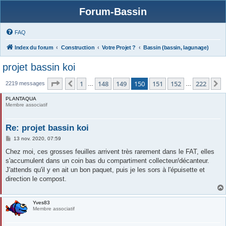
Forum-Bassin
FAQ
Index du forum
Construction
Votre Projet ?
Bassin (bassin, lagunage)
projet bassin koi
Page
150
sur
222
1
148
149
150
151
152
222
Précédente
S
2219 messages
…
…
PLANTAQUA
Membre associatif
Re: projet bassin koi
M
13 nov. 2020, 07:59
e
s
Chez moi, ces grosses feuilles arrivent très rarement dans le FAT, elles
s
s'accumulent dans un coin bas du compartiment collecteur/décanteur.
a
g
J'attends qu'il y en ait un bon paquet, puis je les sors à l'épuisette et
e
direction le compost.
Yves83
Membre associatif