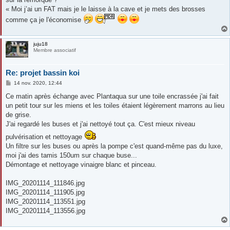
« Moi j’ai un FAT mais je le laisse à la cave et je mets des brosses
comme ça je l'économise
juju18
Membre associatif
Re: projet bassin koi
M
14 nov. 2020, 12:44
e
s
Ce matin après échange avec Plantaqua sur une toile encrassée j'ai fait
s
un petit tour sur les miens et les toiles étaient légèrement marrons au lieu
a
g
de grise.
e
J'ai regardé les buses et j'ai nettoyé tout ça. C'est mieux niveau
pulvérisation et nettoyage
Un filtre sur les buses ou après la pompe c'est quand-même pas du luxe,
moi j'ai des tamis 150um sur chaque buse...
Démontage et nettoyage vinaigre blanc et pinceau.
IMG_20201114_111846.jpg
IMG_20201114_111905.jpg
IMG_20201114_113551.jpg
IMG_20201114_113556.jpg