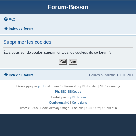
Forum-Bassin
FAQ
Index du forum
Supprimer les cookies
Êtes-vous sûr de vouloir supprimer tous les cookies de ce forum ?
Index du forum
Heures au format
UTC+02:00
Développé par
phpBB
® Forum Software © phpBB Limited | SE Square by
PhpBB3 BBCodes
Traduit par
phpBB-fr.com
Confidentialité
|
Conditions
Time: 0.020s
| Peak Memory Usage: 1.55 Mio | GZIP: Off |
Queries: 6