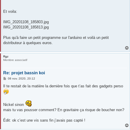
Et voila:
IMG_20201108_185803.jpg
IMG_20201108_185813.jpg
Plus qu'à faire un petit programme sur l'arduino et voilà un petit
distributeur à quelques euros.
Rgz
Membre associatif
Re: projet bassin koi
M
08 nov. 2020, 20:12
e
s
Il te restait de la matière la dernière fois que t’as fait des gadgets perso
s
a
g
e
Nickel sinon
mais tu vas pousser comment? En gravitaire ça risque de boucher non?
Édit: ok c’est une vis sans fin j’avais pas capté !