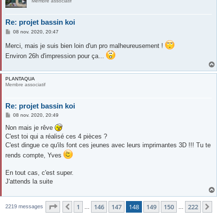
Membre associatif
Re: projet bassin koi
M
08 nov. 2020, 20:47
e
s
Merci, mais je suis bien loin d'un pro malheureusement !
s
a
Environ 26h d'impression pour ça...
g
e
PLANTAQUA
Membre associatif
Re: projet bassin koi
M
08 nov. 2020, 20:49
e
s
Non mais je rêve
s
C'est toi qui a réalisé ces 4 pièces ?
a
g
C'est dingue ce qu'ils font ces jeunes avec leurs imprimantes 3D !!! Tu te
e
rends compte, Yves
En tout cas, c'est super.
J'attends la suite
Page
148
sur
222
1
146
147
148
149
150
222
Précédente
S
2219 messages
…
…