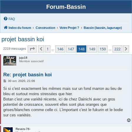
Forum-Bassin
FAQ
Index du forum
Construction
Votre Projet ?
Bassin (bassin, lagunage)
projet bassin koi
Page
148
sur
222
1
146
147
148
149
150
222
Précédente
S
2219 messages
…
…
juju18
Membre associatif
Re: projet bassin koi
M
30 oct. 2020, 21:06
e
s
Si si c'est exactement les mêmes mais sur un fond marron au lieu de
s
bleu et surtout moins stressées que hier.
a
g
Botan c'est une variété récente, ici de chez Dainichi avec un gros
e
potentiel de croissance, souvent elles sont plus oranges que
grises/blanches comme celle ci. L'important c'est le fukurin et le bodie
sur ces variétés.
Revers-76-