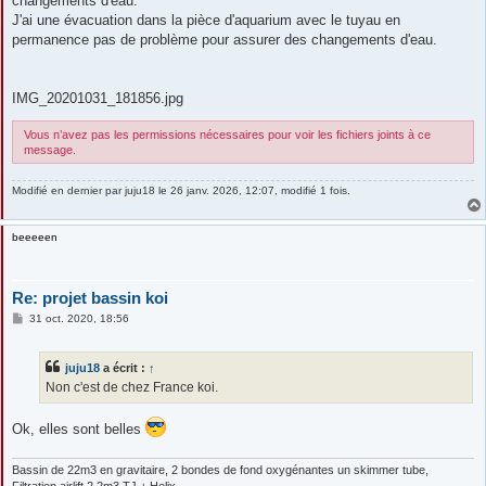
changements d'eau.
J'ai une évacuation dans la pièce d'aquarium avec le tuyau en
permanence pas de problème pour assurer des changements d'eau.
IMG_20201031_181856.jpg
Vous n’avez pas les permissions nécessaires pour voir les fichiers joints à ce
message.
Modifié en dernier par
juju18
le 26 janv. 2026, 12:07, modifié 1 fois.
beeeeen
Re: projet bassin koi
M
31 oct. 2020, 18:56
e
s
s
juju18
a écrit :
↑
a
g
Non c'est de chez France koi.
e
Ok, elles sont belles
Bassin de 22m3 en gravitaire, 2 bondes de fond oxygénantes un skimmer tube,
Filtration airlift 2,2m3 TJ + Helix.