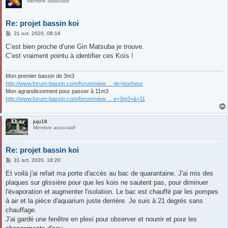
Membre associatif
Re: projet bassin koi
M
31 oct. 2020, 08:16
e
s
C’est bien proche d’une Gin Matsuba je trouve.
s
C’est vraiment pointu à identifier ces Koïs !
a
g
e
Mon premier bassin de 3m3
http://www.forum-bassin.com/forum/view ... de+bonheur
Mon agrandissement pour passer à 11m3
http://www.forum-bassin.com/forum/view ... e+3m3+à+11
juju18
Membre associatif
Re: projet bassin koi
M
31 oct. 2020, 18:20
e
s
Et voilà j'ai refait ma porte d'accès au bac de quarantaine. J'ai mis des
s
plaques sur glissière pour que les kois ne sautent pas, pour diminuer
a
g
l'évaporation et augmenter l'isolation. Le bac est chauffé par les pompes
e
à air et la pièce d'aquarium juste derrière. Je suis à 21 degrés sans
chauffage.
J'ai gardé une fenêtre en plexi pour observer et nourrir et pour les