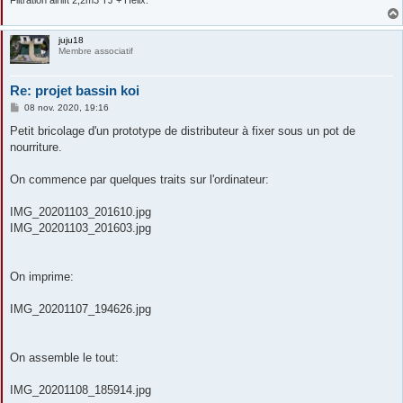
juju18
Membre associatif
Re: projet bassin koi
M
08 nov. 2020, 19:16
e
s
Petit bricolage d'un prototype de distributeur à fixer sous un pot de
s
nourriture.
a
g
e
On commence par quelques traits sur l'ordinateur:
IMG_20201103_201610.jpg
IMG_20201103_201603.jpg
On imprime:
IMG_20201107_194626.jpg
On assemble le tout:
IMG_20201108_185914.jpg