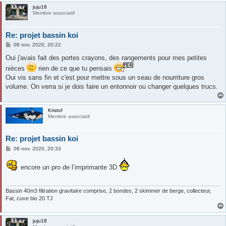
juju18
Membre associatif
Re: projet bassin koi
M
08 nov. 2020, 20:22
e
s
Oui j'avais fait des portes crayons, des rangements pour mes petites
s
nièces
rien de ce que tu pensais
a
g
Oui vis sans fin et c'est pour mettre sous un seau de nourriture gros
e
volume. On verra si je dois faire un entonnoir ou changer quelques trucs.
Kristof
Membre associatif
Re: projet bassin koi
M
08 nov. 2020, 20:33
e
s
s
encore un pro de l’imprimante 3D
a
g
e
Bassin 40m3 filtration gravitaire comprise, 2 bondes, 2 skimmer de berge, collecteur,
Fat, cuve bio 20 TJ
juju18