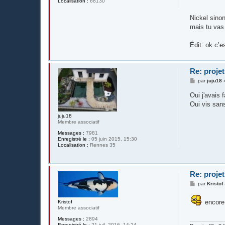
Localisation :
68130
a
g
Nickel sino
e
mais tu vas
Édit: ok c’e
Re: projet
M
par
juju18
e
s
Oui j'avais
s
Oui vis sans
a
g
juju18
e
Membre associatif
Messages :
7981
Enregistré le :
05 juin 2015, 15:30
Localisation :
Rennes 35
Re: projet
M
par
Kristof
e
s
s
encore 
Kristof
a
Membre associatif
g
Messages :
2894
e
Enregistré le :
21 juil. 2016, 14:24