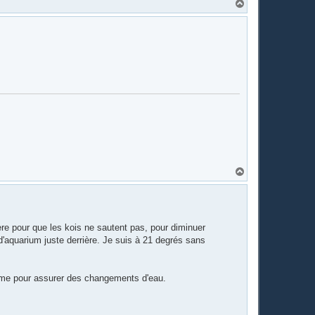
H
a
u
t
H
a
u
t
ière pour que les kois ne sautent pas, pour diminuer
 d'aquarium juste derrière. Je suis à 21 degrés sans
ème pour assurer des changements d'eau.