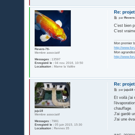
Re: projet
M
par
Revers
e
s
C’est bien 
s
C’est vraime
a
g
e
Mon premier 
http://www.fo
Revers-76-
Mon agrandis
Membre associatif
http://www.fo
Messages :
13597
Enregistré le :
04 nov. 2016, 10:50
Localisation :
Marne la Vallée
Re: projet
M
par
juju18
e
s
Et voilà j'a
s
l'évaporatio
a
g
chauffage.
juju18
e
J'ai gardé u
Membre associatif
J'ai une év
Messages :
7981
Enregistré le :
05 juin 2015, 15:30
Localisation :
Rennes 35