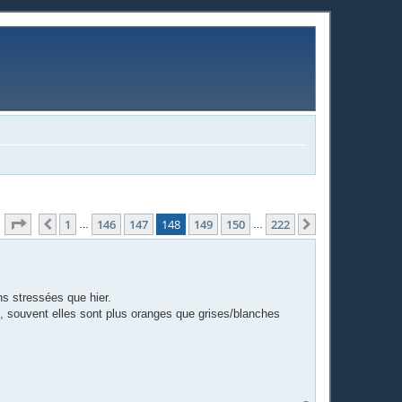
Page
148
sur
222
1
146
147
148
149
150
222
Précédente
Suivante
…
…
ns stressées que hier.
e, souvent elles sont plus oranges que grises/blanches