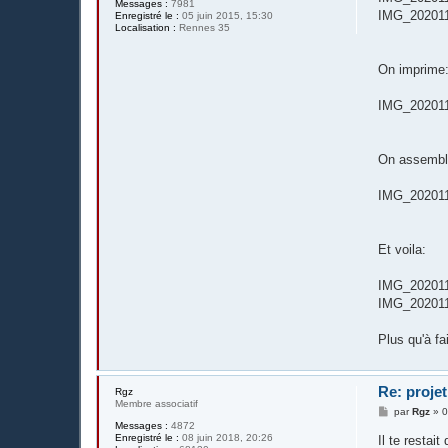
Messages :
7981
IMG_202011
Enregistré le :
05 juin 2015, 15:30
Localisation :
Rennes 35
On imprime
IMG_202011
On assemble
IMG_202011
Et voila:
IMG_202011
IMG_202011
Plus qu'à fa
Re: projet
Rgz
Membre associatif
M
par
Rgz
»
0
e
Messages :
4872
s
Enregistré le :
08 juin 2018, 20:26
Il te restai
s