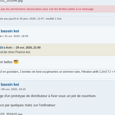
31_181856.jpg
pas les permissions nécessaires pour voir les fichiers joints à ce message.
nier par
juju18
le 26 janv. 2026, 12:07, modifié 1 fois.
 bassin koi
en
»
31 oct. 2020, 18:56
u18
a écrit :
↑
29 oct. 2020, 21:50
st de chez France koi.
ont belles
 en gravitaire, 2 bondes de fond oxygénantes un skimmer tube, Filtration airlift 2,2m3 TJ + H
 bassin koi
»
08 nov. 2020, 19:16
age d'un prototype de distributeur à fixer sous un pot de nourriture.
 par quelques traits sur l'ordinateur:
03_201610.jpg