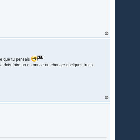
H
a
u
t
ce que tu pensais
je dois faire un entonnoir ou changer quelques trucs.
H
a
u
t