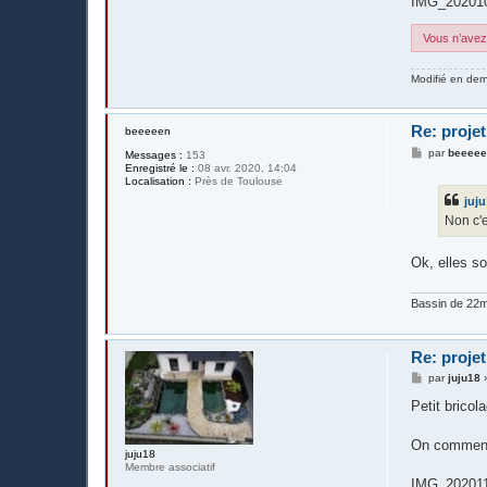
IMG_202010
Vous n’avez 
Modifié en der
Re: projet
beeeeen
M
par
beeee
Messages :
153
e
Enregistré le :
08 avr. 2020, 14:04
s
Localisation :
Près de Toulouse
s
juj
a
g
Non c'e
e
Ok, elles s
Bassin de 22m3
Re: projet
M
par
juju18
e
s
Petit bricol
s
a
g
On commence
juju18
e
Membre associatif
IMG_202011