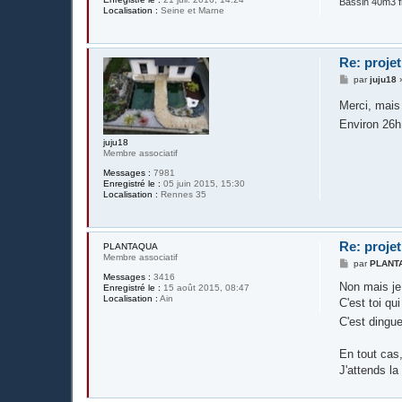
Bassin 40m3 fi
Localisation :
Seine et Marne
Re: projet
M
par
juju18
e
s
Merci, mais
s
a
Environ 26h
g
juju18
e
Membre associatif
Messages :
7981
Enregistré le :
05 juin 2015, 15:30
Localisation :
Rennes 35
Re: projet
PLANTAQUA
Membre associatif
M
par
PLANT
e
Messages :
3416
s
Non mais j
Enregistré le :
15 août 2015, 08:47
s
Localisation :
Ain
C'est toi qu
a
g
C'est dingu
e
En tout cas,
J'attends la