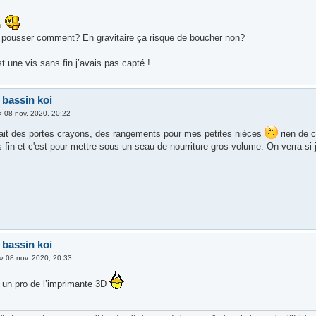
n
 pousser comment? En gravitaire ça risque de boucher non?
st une vis sans fin j’avais pas capté !
 bassin koi
»
08 nov. 2020, 20:22
 fait des portes crayons, des rangements pour mes petites nièces
rien de 
 fin et c'est pour mettre sous un seau de nourriture gros volume. On verra si 
 bassin koi
»
08 nov. 2020, 20:33
un pro de l’imprimante 3D