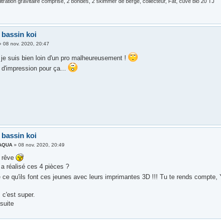
ltration gravitaire comprise, 2 bondes, 2 skimmer de berge, collecteur, Fat, cuve bio 20 TJ
 bassin koi
»
08 nov. 2020, 20:47
 je suis bien loin d'un pro malheureusement !
 d'impression pour ça...
 bassin koi
AQUA
»
08 nov. 2020, 20:49
e rêve
i a réalisé ces 4 pièces ?
e ce qu'ils font ces jeunes avec leurs imprimantes 3D !!! Tu te rends compte
 c'est super.
 suite