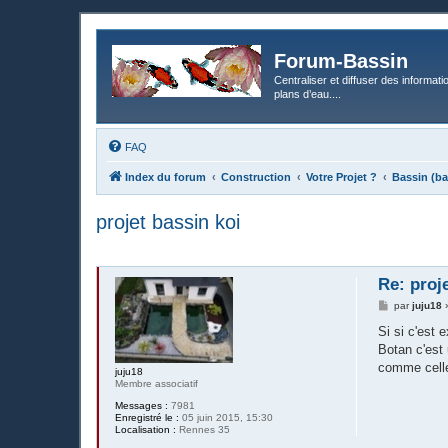
Forum-Bassin
Centraliser et diffuser des informati
plans d’eau....
FAQ
Index du forum
Construction
Votre Projet ?
Bassin (ba
projet bassin koi
Re: proj
M
par
juju18
e
s
Si si c'est
s
Botan c'est 
a
g
comme celle 
juju18
e
Membre associatif
Messages :
7981
Enregistré le :
05 juin 2015, 15:30
Localisation :
Rennes 35