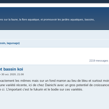
ons sur la faune, la flore aquatique, et promouvoir les jardins aquatiques, bassins,
ssin, lagunage)
2219 messages
et bassin koi
»
30 oct. 2020, 21:06
 exactement les mêmes mais sur un fond marron au lieu de bleu et surtout moi
une variété récente, ici de chez Dainichi avec un gros potentiel de croissanc
ci. L'important c'est le fukurin et le bodie sur ces variétés.