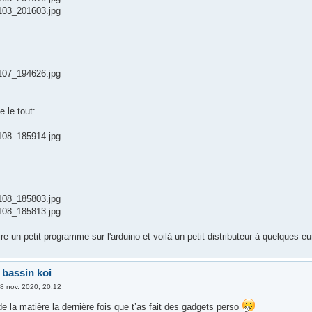
03_201603.jpg
:
07_194626.jpg
 le tout:
08_185914.jpg
08_185803.jpg
08_185813.jpg
ire un petit programme sur l'arduino et voilà un petit distributeur à quelques eu
 bassin koi
8 nov. 2020, 20:12
t de la matière la dernière fois que t’as fait des gadgets perso