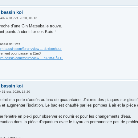
 bassin koi
-76-
»
31 oct. 2020, 08:16
proche d’une Gin Matsuba je trouve.
nt pointu à identifier ces Koïs !
bassin de 3m3
rum-bassin.com/forum/view ... de+bonheur
sement pour passer à 11m3
rum-bassin.com/forum/view ... e+3m3+à+11
 bassin koi
»
31 oct. 2020, 18:20
i refait ma porte d'accès au bac de quarantaine. J'ai mis des plaques sur gliss
n et augmenter l'isolation. Le bac est chauffé par les pompes à air et la pièce
ne fenêtre en plexi pour observer et nourrir et pour les changements d'eau.
acuation dans la pièce d'aquarium avec le tuyau en permanence pas de probl