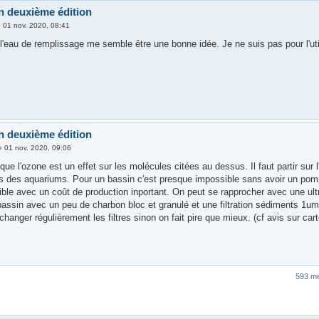
n deuxième édition
»
01 nov. 2020, 08:41
l'eau de remplissage me semble être une bonne idée. Je ne suis pas pour l'uti
n deuxième édition
»
01 nov. 2020, 09:06
que l'ozone est un effet sur les molécules citées au dessus. Il faut partir sur l
ns des aquariums. Pour un bassin c'est presque impossible sans avoir un pomp
aible avec un coût de production inportant. On peut se rapprocher avec une ultra
assin avec un peu de charbon bloc et granulé et une filtration sédiments 1um ava
 changer régulièrement les filtres sinon on fait pire que mieux. (cf avis sur car
593 m