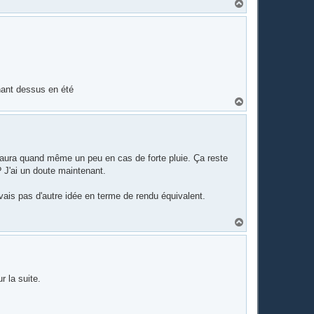
H
a
u
t
chant dessus en été
H
a
u
t
 en aura quand même un peu en cas de forte pluie. Ça reste
 J'ai un doute maintenant.
vais pas d'autre idée en terme de rendu équivalent.
H
a
u
t
r la suite.