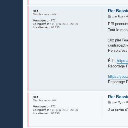
Re: Bassi
Rgz
Membre associatif
M
par
Rgz
»
0
e
Messages :
4872
s
Pfff peanuts 
Enregistré le :
08 juin 2018, 20:26
s
Localisation :
68130
Tout le mon
a
g
e
10x pire l’e
contracepti
Perso c’est 
Édit:
https:
Reportage Fr
https://you
Reportage F
Re: Bassi
Rgz
Membre associatif
M
par
Rgz
»
0
e
Messages :
4872
s
J ai envie d
Enregistré le :
08 juin 2018, 20:26
s
Localisation :
68130
a
g
e