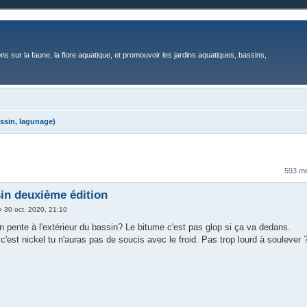
ons sur la faune, la flore aquatique, et promouvoir les jardins aquatiques, bassins,
ssin, lagunage)
593 m
in deuxième édition
»
30 oct. 2020, 21:10
n pente à l'extérieur du bassin? Le bitume c'est pas glop si ça va dedans.
c'est nickel tu n'auras pas de soucis avec le froid. Pas trop lourd à soulever 