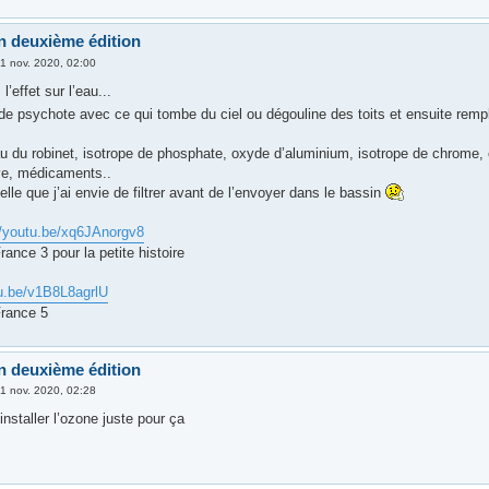
n deuxième édition
1 nov. 2020, 02:00
l’effet sur l’eau...
de psychote avec ce qui tombe du ciel ou dégouline des toits et ensuite remp
au du robinet, isotrope de phosphate, oxyde d’aluminium, isotrope de chrome, 
ve, médicaments..
elle que j’ai envie de filtrer avant de l’envoyer dans le bassin
//youtu.be/xq6JAnorgv8
ance 3 pour la petite histoire
tu.be/v1B8L8agrlU
rance 5
n deuxième édition
1 nov. 2020, 02:28
’installer l’ozone juste pour ça