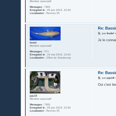
Membre associatif
Messages :
7981
Enregistré le :
05 juin 2015, 15:30
Localisation :
Rennes 35
Re: Bassi
M
par
fredel
e
s
Je le conna
s
fredel
a
Membre associatif
g
Messages :
571
e
Enregistré le :
24 mai 2018, 13:04
Localisation :
25km de Strasbourg
Re: Bassi
M
par
juju18
e
s
Oui c'est b
s
a
g
juju18
e
Membre associatif
Messages :
7981
Enregistré le :
05 juin 2015, 15:30
Localisation :
Rennes 35