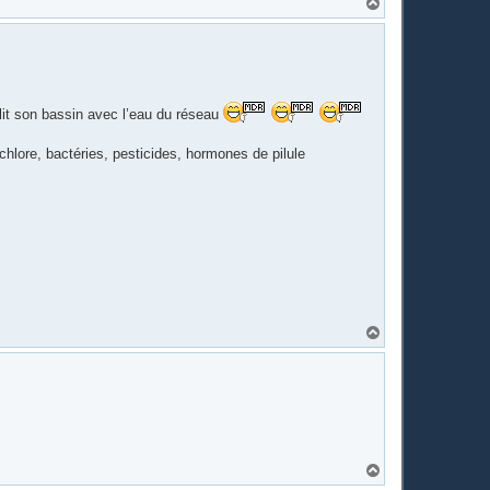
H
a
u
t
lit son bassin avec l’eau du réseau
chlore, bactéries, pesticides, hormones de pilule
H
a
u
t
H
a