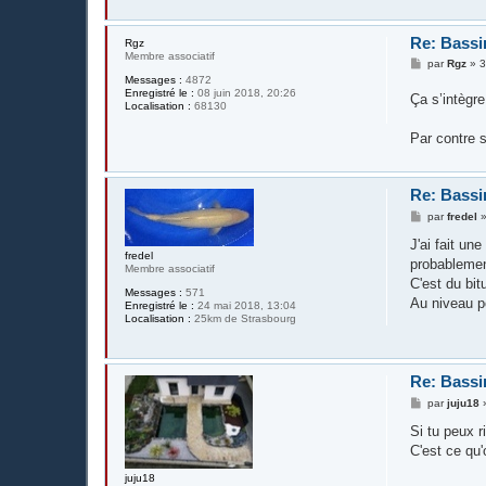
Re: Bassi
Rgz
Membre associatif
M
par
Rgz
»
3
e
Messages :
4872
s
Enregistré le :
08 juin 2018, 20:26
Ça s’intègre
s
Localisation :
68130
a
g
Par contre s
e
Re: Bassi
M
par
fredel
e
s
J'ai fait un
s
fredel
probablemen
a
Membre associatif
g
C'est du bit
Messages :
571
e
Au niveau po
Enregistré le :
24 mai 2018, 13:04
Localisation :
25km de Strasbourg
Re: Bassi
M
par
juju18
e
s
Si tu peux r
s
C'est ce qu'
a
g
juju18
e