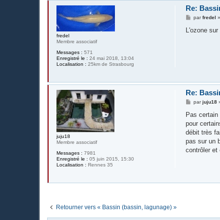
Re: Bassi
M
par
fredel
e
s
L'ozone sur 
s
fredel
a
Membre associatif
g
Messages :
571
e
Enregistré le :
24 mai 2018, 13:04
Localisation :
25km de Strasbourg
Re: Bassi
M
par
juju18
e
s
Pas certain 
s
pour certai
a
g
débit très f
juju18
e
pas sur un b
Membre associatif
contrôler et
Messages :
7981
Enregistré le :
05 juin 2015, 15:30
Localisation :
Rennes 35
Retourner vers « Bassin (bassin, lagunage) »