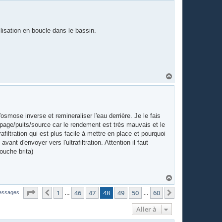
u
t
lisation en boucle dans le bassin.
H
a
u
t
'osmose inverse et remineraliser l'eau derrière. Je le fais
age/puits/source car le rendement est très mauvais et le
filtration qui est plus facile à mettre en place et pourquoi
nt d'envoyer vers l'ultrafiltration. Attention il faut
touche brita)
H
a
Page
48
sur
60
u
1
46
47
48
49
50
60
Précédente
Suivante
essages
…
…
t
Aller à