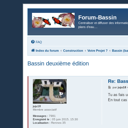
Forum-Bassin
Centraliser et diffuser des informati
plans d’eau....
FAQ
Index du forum
Construction
Votre Projet ?
Bassin (ba
Bassin deuxième édition
Re: Bass
M
par
juju18
e
s
Tu as fais u
s
En tout cas 
a
g
juju18
e
Membre associatif
Messages :
7981
Enregistré le :
05 juin 2015, 15:30
Localisation :
Rennes 35