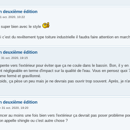
n deuxième édition
1 oct. 2020, 10:22
 super bien avec le style
i c’est du revêtement type toiture industrielle il faudra faire attention en mar
n deuxième édition
»
31 oct. 2020, 19:15
e pente vers l'extérieur pour éviter que ça ne coule dans le bassin. Bon, il y
t négligeable en terme d'impact sur la qualité de l'eau. Vous en pensez quoi ?
ume fermé et gravillonné.
ids, ça pèse un peu mais je ne devrais pas ouvrir trop souvent. Après, je n'a
n deuxième édition
»
31 oct. 2020, 19:20
incer au moins une fois bien vers l'extérieur ça devrait pas poser problème pou
on appelle shingle ou c'est autre chose ?