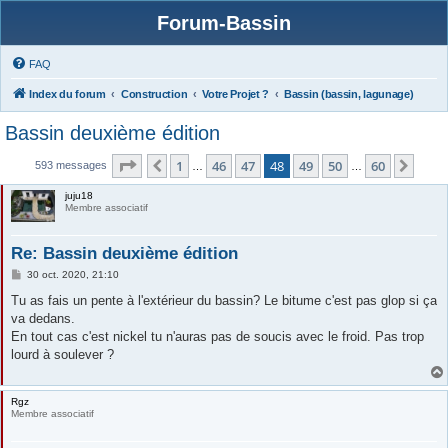
Forum-Bassin
FAQ
Index du forum
Construction
Votre Projet ?
Bassin (bassin, lagunage)
Bassin deuxième édition
Page
48
sur
60
1
46
47
48
49
50
60
Précédente
Suiv
593 messages
…
…
juju18
Membre associatif
Re: Bassin deuxième édition
M
30 oct. 2020, 21:10
e
s
Tu as fais un pente à l'extérieur du bassin? Le bitume c'est pas glop si ça
s
va dedans.
a
g
En tout cas c'est nickel tu n'auras pas de soucis avec le froid. Pas trop
e
lourd à soulever ?
Rgz
Membre associatif