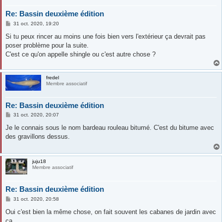
Re: Bassin deuxième édition
M
31 oct. 2020, 19:20
e
s
Si tu peux rincer au moins une fois bien vers l'extérieur ça devrait pas
s
poser problème pour la suite.
a
g
C'est ce qu'on appelle shingle ou c'est autre chose ?
e
fredel
Membre associatif
Re: Bassin deuxième édition
M
31 oct. 2020, 20:07
e
s
Je le connais sous le nom bardeau rouleau bitumé. C'est du bitume avec
s
des gravillons dessus.
a
g
e
juju18
Membre associatif
Re: Bassin deuxième édition
M
31 oct. 2020, 20:58
e
s
Oui c'est bien la même chose, on fait souvent les cabanes de jardin avec
s
ça...