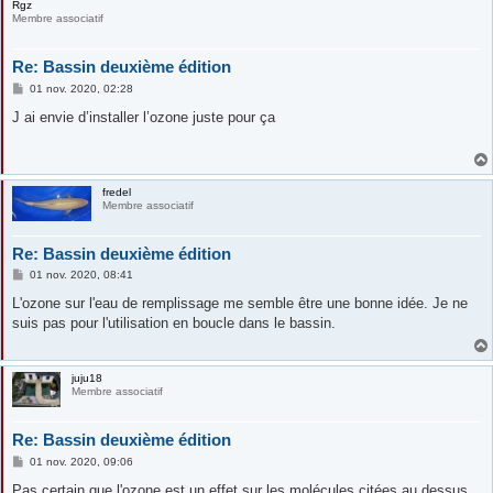
Rgz
Membre associatif
Re: Bassin deuxième édition
M
01 nov. 2020, 02:28
e
s
J ai envie d’installer l’ozone juste pour ça
s
a
g
e
fredel
Membre associatif
Re: Bassin deuxième édition
M
01 nov. 2020, 08:41
e
s
L'ozone sur l'eau de remplissage me semble être une bonne idée. Je ne
s
suis pas pour l'utilisation en boucle dans le bassin.
a
g
e
juju18
Membre associatif
Re: Bassin deuxième édition
M
01 nov. 2020, 09:06
e
s
Pas certain que l'ozone est un effet sur les molécules citées au dessus.