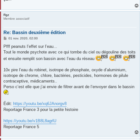
a
g
e
Rgz
Membre associatif
Re: Bassin deuxième édition
M
01 nov. 2020, 02:00
e
s
Pfff peanuts l’effet sur l’eau...
s
Tout le monde psychote avec ce qui tombe du ciel ou dégouline des toits
a
g
et ensuite remplit son bassin avec l’eau du réseau
e
10x pire l’eau du robinet, isotrope de phosphate, oxyde d’aluminium,
isotrope de chrome, chlore, bactéries, pesticides, hormones de pilule
contraceptive, médicaments..
Perso c’est elle que j’ai envie de filtrer avant de l’envoyer dans le bassin
Édit:
https://youtu.be/xq6JAnorgv8
Reportage France 3 pour la petite histoire
https://youtu.be/v1B8L8agrlU
Reportage France 5