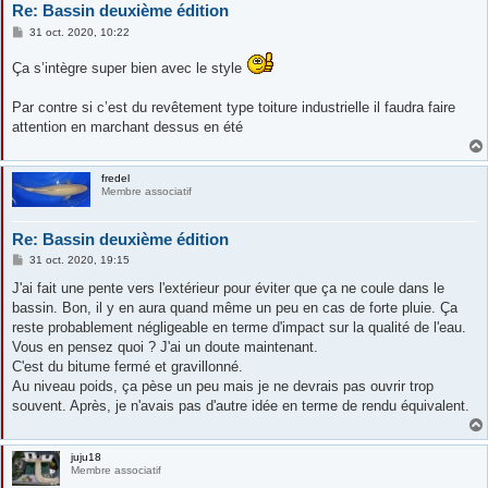
Re: Bassin deuxième édition
M
31 oct. 2020, 10:22
e
s
Ça s’intègre super bien avec le style
s
a
g
Par contre si c’est du revêtement type toiture industrielle il faudra faire
e
attention en marchant dessus en été
fredel
Membre associatif
Re: Bassin deuxième édition
M
31 oct. 2020, 19:15
e
s
J'ai fait une pente vers l'extérieur pour éviter que ça ne coule dans le
s
bassin. Bon, il y en aura quand même un peu en cas de forte pluie. Ça
a
g
reste probablement négligeable en terme d'impact sur la qualité de l'eau.
e
Vous en pensez quoi ? J'ai un doute maintenant.
C'est du bitume fermé et gravillonné.
Au niveau poids, ça pèse un peu mais je ne devrais pas ouvrir trop
souvent. Après, je n'avais pas d'autre idée en terme de rendu équivalent.
juju18
Membre associatif