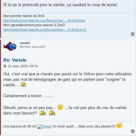
e
Si tu as le protocole pour la variole, ça vaudrait le coup de tester.
Mon premier bassin de 3m3
http://www.forum-bassin.com/forum/view ... de+bonheur
Mon agrandissement pour passer à 11m3
http://www.forum-bassin.com/forum/view ... e+3m3+à+11
Yves83
Membre associatif
Re: Variole
M
21 sept. 2020, 09:15
e
s
Oui, c'est vrai que je n'avais pas posté sur le Virkon pour cette utilisation,
s
mais pas mal de témoignages de gars qui en parlent pour "soigner" la
a
g
variole....
e
Certainement à tester...........
Désolé, perso je ne peu pas...
...Je n'ai pas plus de cas de variole
dans mon bassin!!!
Une bassine de 80 m3
Un vivier quoi!!.....Mais avec des plantes!!!!