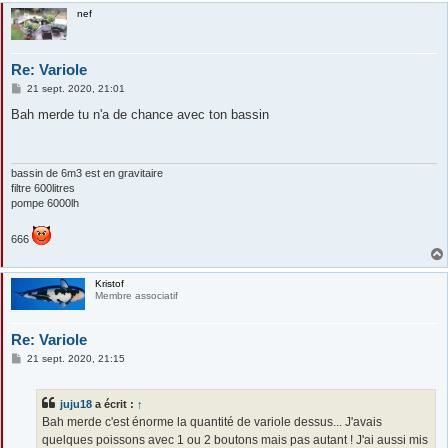
nef
Re: Variole
M
21 sept. 2020, 21:01
e
s
Bah merde tu n'a de chance avec ton bassin
s
a
g
e
bassin de 6m3 est en gravitaire
filtre 600litres
pompe 6000lh
666
Kristof
Membre associatif
Re: Variole
M
21 sept. 2020, 21:15
e
s
s
juju18
a écrit :
↑
a
g
Bah merde c'est énorme la quantité de variole dessus... J'avais
e
quelques poissons avec 1 ou 2 boutons mais pas autant ! J'ai aussi mis