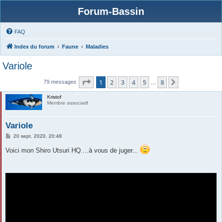
Forum-Bassin
FAQ
Index du forum
Faune
Maladies
Variole
Page
1
sur
8
1
2
3
4
5
8
Suivante
79 messages
…
Kristof
Membre associatif
Variole
M
20 sept. 2020, 20:48
e
s
Voici mon Shiro Utsuri HQ....à vous de juger...
s
a
g
e