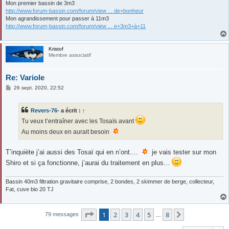
Mon premier bassin de 3m3
http://www.forum-bassin.com/forum/view ... de+bonheur
Mon agrandissement pour passer à 11m3
http://www.forum-bassin.com/forum/view ... e+3m3+à+11
Kristof
Membre associatif
Re: Variole
M
26 sept. 2020, 22:52
e
s
s
Revers-76-
a écrit :
↑
a
g
Tu veux t’entraîner avec les Tosaïs avant
e
Au moins deux en aurait besoin
T’inquiète j’ai aussi des Tosaï qui en n’ont....
je vais tester sur mon
Shiro et si ça fonctionne, j’aurai du traitement en plus...
Bassin 40m3 filtration gravitaire comprise, 2 bondes, 2 skimmer de berge, collecteur,
Fat, cuve bio 20 TJ
Page
1
sur
8
1
2
3
4
5
8
Suivante
79 messages
…