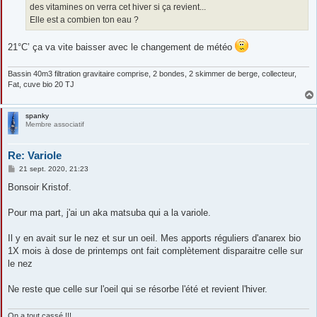
des vitamines on verra cet hiver si ça revient...
Elle est a combien ton eau ?
21°C’ ça va vite baisser avec le changement de météo
Bassin 40m3 filtration gravitaire comprise, 2 bondes, 2 skimmer de berge, collecteur,
Fat, cuve bio 20 TJ
spanky
Membre associatif
Re: Variole
M
21 sept. 2020, 21:23
e
s
Bonsoir Kristof.
s
a
g
Pour ma part, j'ai un aka matsuba qui a la variole.
e
Il y en avait sur le nez et sur un oeil. Mes apports réguliers d'anarex bio
1X mois à dose de printemps ont fait complètement disparaitre celle sur
le nez
Ne reste que celle sur l'oeil qui se résorbe l'été et revient l'hiver.
On a tout cassé !!!