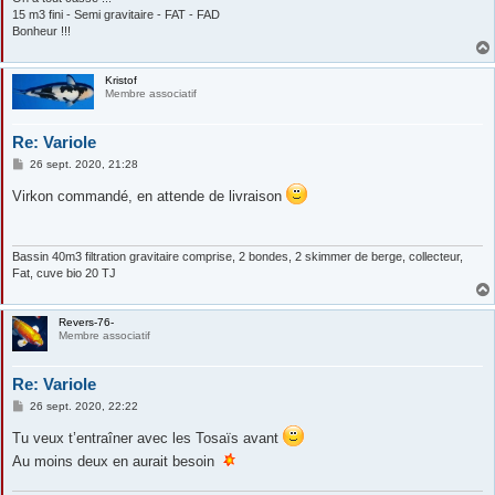
15 m3 fini - Semi gravitaire - FAT - FAD
Bonheur !!!
Kristof
Membre associatif
Re: Variole
M
26 sept. 2020, 21:28
e
s
Virkon commandé, en attende de livraison
s
a
g
e
Bassin 40m3 filtration gravitaire comprise, 2 bondes, 2 skimmer de berge, collecteur,
Fat, cuve bio 20 TJ
Revers-76-
Membre associatif
Re: Variole
M
26 sept. 2020, 22:22
e
s
Tu veux t’entraîner avec les Tosaïs avant
s
a
Au moins deux en aurait besoin
g
e