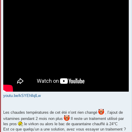
youtu.be/kSYEhllqlLw
Les chaudes températures de cet été n’ont rien changé
, l’ajout de
vitamines pendant 2 mois non plus
Il reste un traitement utilisé par
les pros
le virkon ou alors le bac de quarantaine chauffé à 24°C
Est ce que quelqu’un a une solution, avez vous essayer un traitement ?