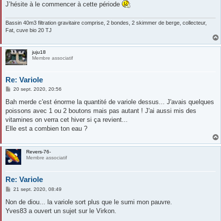
J’hésite à le commencer à cette période
Bassin 40m3 filtration gravitaire comprise, 2 bondes, 2 skimmer de berge, collecteur,
Fat, cuve bio 20 TJ
juju18
Membre associatif
Re: Variole
M
20 sept. 2020, 20:56
e
s
Bah merde c'est énorme la quantité de variole dessus... J'avais quelques
s
poissons avec 1 ou 2 boutons mais pas autant ! J'ai aussi mis des
a
g
vitamines on verra cet hiver si ça revient...
e
Elle est a combien ton eau ?
Revers-76-
Membre associatif
Re: Variole
M
21 sept. 2020, 08:49
e
s
Non de diou... la variole sort plus que le sumi mon pauvre.
s
Yves83 a ouvert un sujet sur le Virkon.
a
g