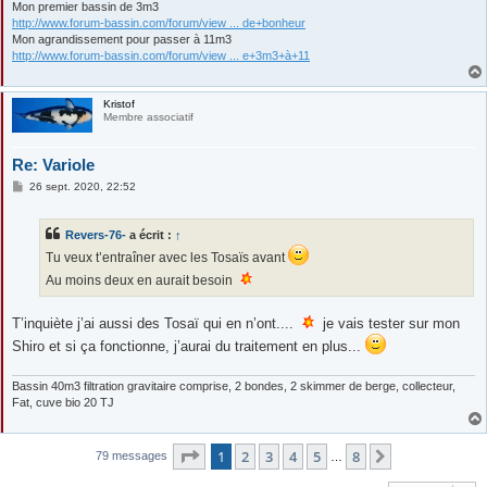
Mon premier bassin de 3m3
http://www.forum-bassin.com/forum/view ... de+bonheur
Mon agrandissement pour passer à 11m3
http://www.forum-bassin.com/forum/view ... e+3m3+à+11
Kristof
Membre associatif
Re: Variole
M
26 sept. 2020, 22:52
e
s
s
Revers-76-
a écrit :
↑
a
g
Tu veux t’entraîner avec les Tosaïs avant
e
Au moins deux en aurait besoin
T’inquiète j’ai aussi des Tosaï qui en n’ont....
je vais tester sur mon
Shiro et si ça fonctionne, j’aurai du traitement en plus...
Bassin 40m3 filtration gravitaire comprise, 2 bondes, 2 skimmer de berge, collecteur,
Fat, cuve bio 20 TJ
Page
1
sur
8
1
2
3
4
5
8
Suivante
79 messages
…