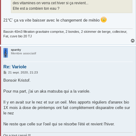
des vitamines on verra cet hiver si ça revient...
Elle est a combien ton eau ?
21°C’ ça va vite baisser avec le changement de météo
Bassin 40m3 filtration gravitaire comprise, 2 bondes, 2 skimmer de berge, collecteur,
Fat, cuve bio 20 TJ
spanky
Membre associatif
Re: Variole
M
21 sept. 2020, 21:23
e
s
Bonsoir Kristof.
s
a
g
Pour ma part, j'ai un aka matsuba qui a la variole.
e
Il y en avait sur le nez et sur un oeil. Mes apports réguliers d'anarex bio
1X mois à dose de printemps ont fait complètement disparaitre celle sur
le nez
Ne reste que celle sur l'oeil qui se résorbe l'été et revient l'hiver.
On a tout cassé !!!