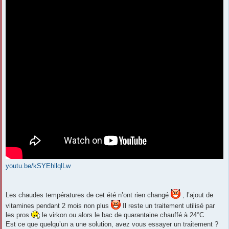
youtu.be/kSYEhllqlLw
Les chaudes températures de cet été n’ont rien changé
, l’ajout de
vitamines pendant 2 mois non plus
Il reste un traitement utilisé par
les pros
le virkon ou alors le bac de quarantaine chauffé à 24°C
Est ce que quelqu’un a une solution, avez vous essayer un traitement ?