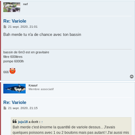
nef
Re: Variole
M
21 sept. 2020, 21:01
e
s
Bah merde tu n'a de chance avec ton bassin
s
a
g
e
bassin de 6m3 est en gravitaire
filtre 600litres
pompe 6000lh
666
Kristof
Membre associatif
Re: Variole
M
21 sept. 2020, 21:15
e
s
s
juju18
a écrit :
↑
a
g
Bah merde c'est énorme la quantité de variole dessus... J'avais
e
quelques poissons avec 1 ou 2 boutons mais pas autant ! J'ai aussi mis