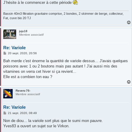
J’hésite à le commencer à cette période
Bassin 40m3 filtration gravitaire comprise, 2 bondes, 2 skimmer de berge, collecteur,
Fat, cuve bio 20 TJ
juju18
Membre associatif
Re: Variole
M
20 sept. 2020, 20:56
e
s
Bah merde c'est énorme la quantité de variole dessus... J'avais quelques
s
poissons avec 1 ou 2 boutons mais pas autant ! J'ai aussi mis des
a
g
vitamines on verra cet hiver si ça revient...
e
Elle est a combien ton eau ?
Revers-76-
Membre associatif
Re: Variole
M
21 sept. 2020, 08:49
e
s
Non de diou... la variole sort plus que le sumi mon pauvre.
s
Yves83 a ouvert un sujet sur le Virkon.
a
g