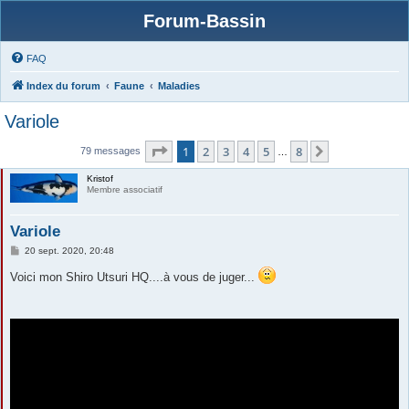
Forum-Bassin
FAQ
Index du forum
Faune
Maladies
Variole
Page
1
sur
8
1
2
3
4
5
8
Suivante
79 messages
…
Kristof
Membre associatif
Variole
M
20 sept. 2020, 20:48
e
s
Voici mon Shiro Utsuri HQ....à vous de juger...
s
a
g
e