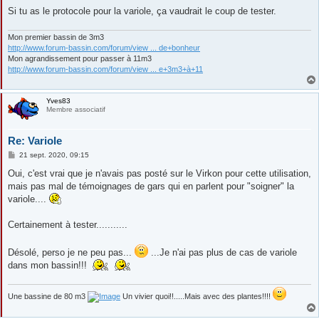
e
Si tu as le protocole pour la variole, ça vaudrait le coup de tester.
Mon premier bassin de 3m3
http://www.forum-bassin.com/forum/view ... de+bonheur
Mon agrandissement pour passer à 11m3
http://www.forum-bassin.com/forum/view ... e+3m3+à+11
Yves83
Membre associatif
Re: Variole
M
21 sept. 2020, 09:15
e
s
Oui, c'est vrai que je n'avais pas posté sur le Virkon pour cette utilisation,
s
mais pas mal de témoignages de gars qui en parlent pour "soigner" la
a
g
variole....
e
Certainement à tester...........
Désolé, perso je ne peu pas...
...Je n'ai pas plus de cas de variole
dans mon bassin!!!
Une bassine de 80 m3
Un vivier quoi!!.....Mais avec des plantes!!!!