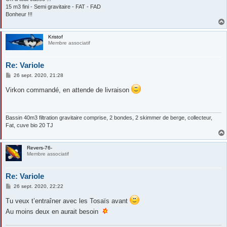
15 m3 fini - Semi gravitaire - FAT - FAD
Bonheur !!!
Kristof
Membre associatif
Re: Variole
M
26 sept. 2020, 21:28
e
s
Virkon commandé, en attende de livraison
s
a
g
e
Bassin 40m3 filtration gravitaire comprise, 2 bondes, 2 skimmer de berge, collecteur,
Fat, cuve bio 20 TJ
Revers-76-
Membre associatif
Re: Variole
M
26 sept. 2020, 22:22
e
s
Tu veux t’entraîner avec les Tosaïs avant
s
a
Au moins deux en aurait besoin
g
e