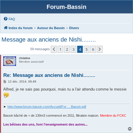
Forum-Bassin
FAQ
Index du forum
Autour du Bassin
Divers
Message aux anciens de Nishi........
1
2
3
4
5
6
Précédente
Suivante
59 messages
christine
Membre associatif
Re: Message aux anciens de Nishi........
M
12 déc. 2014, 09:49
e
s
Alfred, je ne sais pas pourquoi, mais tu a l'air attendu comme le messie
s
a
g
e
►
http://www.forum-bassin.com/Accueil/For ... Bassin.pdf
Bassin bâché de + de 130m3 commencé en 2011, filtration maison.
Membre du FCKC
....
Les bétises des uns, font l'enseignement des autres...