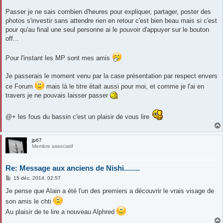
Passer je ne sais combien d'heures pour expliquer, partager, poster des
photos s'investir sans attendre rien en retour c'est bien beau mais si c'est
pour qu'au final une seul personne ai le pouvoir d'appuyer sur le bouton
off...
Pour l'instant les MP sont mes amis
Je passerais le moment venu par la case présentation par respect envers
ce Forum
mais là le titre était aussi pour moi, et comme je l'ai en
travers je ne pouvais laisser passer
@+ les fous du bassin c'est un plaisir de vous lire
jp67
Membre associatif
Re: Message aux anciens de Nishi........
M
15 déc. 2014, 02:57
e
s
Je pense que Alain a été l'un des premiers a découvrir le vrais visage de
s
son amis le chti
a
g
Au plaisir de te lire a nouveau Alphred
e