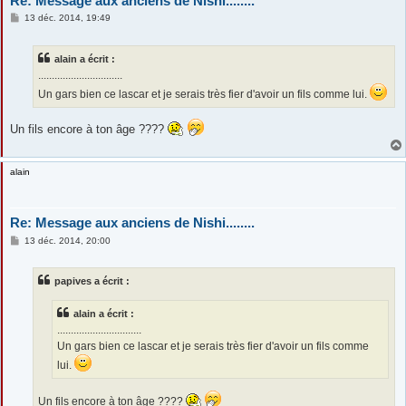
Re: Message aux anciens de Nishi........
M
13 déc. 2014, 19:49
e
s
s
alain a écrit :
a
g
...............................
e
Un gars bien ce lascar et je serais très fier d'avoir un fils comme lui.
Un fils encore à ton âge ????
alain
Re: Message aux anciens de Nishi........
M
13 déc. 2014, 20:00
e
s
s
papives a écrit :
a
g
e
alain a écrit :
...............................
Un gars bien ce lascar et je serais très fier d'avoir un fils comme
lui.
Un fils encore à ton âge ????