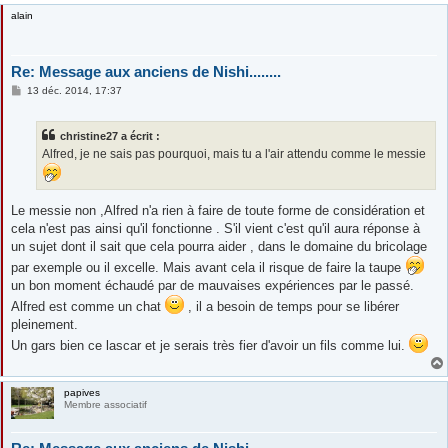
alain
Re: Message aux anciens de Nishi........
M
13 déc. 2014, 17:37
e
s
s
christine27 a écrit :
a
g
Alfred, je ne sais pas pourquoi, mais tu a l'air attendu comme le messie
e
Le messie non ,Alfred n'a rien à faire de toute forme de considération et
cela n'est pas ainsi qu'il fonctionne . S'il vient c'est qu'il aura réponse à
un sujet dont il sait que cela pourra aider , dans le domaine du bricolage
par exemple ou il excelle. Mais avant cela il risque de faire la taupe
un bon moment échaudé par de mauvaises expériences par le passé.
Alfred est comme un chat
, il a besoin de temps pour se libérer
pleinement.
Un gars bien ce lascar et je serais très fier d'avoir un fils comme lui.
papives
Membre associatif