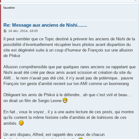
faustine
Re: Message aux anciens de Nishi........
M
16 déc. 2014, 18:05
e
s
Il peut sembler que ce Topic destiné à prévenir les anciens de Nishi de la
s
possibilité d’éventuellement récupérer leurs photos avant disparition du
a
g
site est dégénéré suite à un coup d’humeur de François sur une allusion
e
de Phikoi
Allusion compréhensible que par quelques rares anciens se rappelant que
Nishi avait été créé par deux amis avant scission et création du site du
AMI… le nom n’avait pas été cité, il n’y avait pas de polémique.. pauvre
François ton geste d’amitié revient sur ton AMI comme un boomerang
Obligeant les amis de Phikoi à le défendre.. ah que c’est viril et beau ..
on dirait un film de Sergio Leone
En fait , vous le voyez , il y a une autre lecture de ces posts, qui montre
qu’ils content la même histoire celle d’amitiés et de trahisons de ces
amitiés.
Un ami disparu, Alfred, est rappelé des vœux de chacun