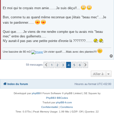
Et moi qui te croyais mon amie.......Je suis déçu!!...
Bon, comme tu as quand même reconnue que j'étais "beau mec"....Je
vais te pardonner......
Quoi que.......Je viens de me rendre compte que tu avais mis "beau
mec" entre des guillemets.....
N'y aurait-il pas pas une petite pointe d'ironie là ???????.......
Une bassine de 80 m3
Un vivier quoi!!.....Mais avec des plantes!!!!
1
2
3
4
5
6
Précédente
Suivante
59 messages
Aller à
Index du forum
Heures au format
UTC+02:00
Développé par
phpBB
® Forum Software © phpBB Limited | SE Square by
PhpBB3 BBCodes
Traduit par
phpBB-fr.com
Confidentialité
|
Conditions
Time: 0.075s
| Peak Memory Usage: 1.99 Mio | GZIP: Off |
Queries: 22