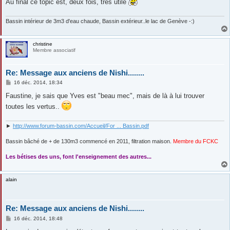
Au final ce topic est, deux fois, très utile
Bassin intérieur de 3m3 d'eau chaude, Bassin extérieur..le lac de Genève -:)
christine
Membre associatif
Re: Message aux anciens de Nishi........
M
16 déc. 2014, 18:34
e
s
Faustine, je sais que Yves est "beau mec", mais de là à lui trouver
s
toutes les vertus..
a
g
e
►
http://www.forum-bassin.com/Accueil/For ... Bassin.pdf
Bassin bâché de + de 130m3 commencé en 2011, filtration maison.
Membre du FCKC
....
Les bétises des uns, font l'enseignement des autres...
alain
Re: Message aux anciens de Nishi........
M
16 déc. 2014, 18:48
e