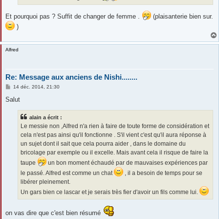
Et pourquoi pas ? Suffit de changer de femme .
(plaisanterie bien sur.
)
Alfred
Re: Message aux anciens de Nishi........
M
14 déc. 2014, 21:30
e
s
Salut
s
a
g
alain a écrit :
e
Le messie non ,Alfred n'a rien à faire de toute forme de considération et
cela n'est pas ainsi qu'il fonctionne . S'il vient c'est qu'il aura réponse à
un sujet dont il sait que cela pourra aider , dans le domaine du
bricolage par exemple ou il excelle. Mais avant cela il risque de faire la
taupe
un bon moment échaudé par de mauvaises expériences par
le passé. Alfred est comme un chat
, il a besoin de temps pour se
libérer pleinement.
Un gars bien ce lascar et je serais très fier d'avoir un fils comme lui.
on vas dire que c'est bien résumé