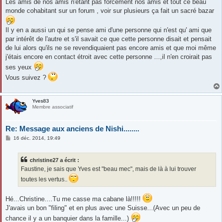
s
Les amis de nos amis n'étant pas forcement nos amis et tout ce beau
s
monde cohabitant sur un forum , voir sur plusieurs ça fait un sacré bazar
a
g
e
Il y en a aussi un qui se pense ami d'une personne qui n'est qu' ami que
par intérêt de l'autre et s'il savait ce que cette personne disait et pensait
de lui alors qu'ils ne se revendiquaient pas encore amis et que moi même
j'étais encore en contact étroit avec cette personne ...,il n'en croirait pas
ses yeux
Vous suivez ?
Yves83
Membre associatif
Re: Message aux anciens de Nishi........
M
16 déc. 2014, 19:49
e
s
s
christine27 a écrit :
a
g
Faustine, je sais que Yves est "beau mec", mais de là à lui trouver
e
toutes les vertus..
Hé...Christine....Tu me casse ma cabane là!!!!!
J'avais un bon "filing" et en plus avec une Suisse...(Avec un peu de
chance il y a un banquier dans la famille...)