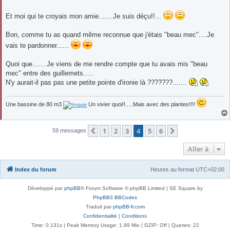
Et moi qui te croyais mon amie.......Je suis déçu!!...
Bon, comme tu as quand même reconnue que j'étais "beau mec"....Je
vais te pardonner......
Quoi que.......Je viens de me rendre compte que tu avais mis "beau
mec" entre des guillemets.....
N'y aurait-il pas pas une petite pointe d'ironie là ???????.......
Une bassine de 80 m3
Un vivier quoi!!.....Mais avec des plantes!!!!
1
2
3
4
5
6
Précédente
Suivante
59 messages
Aller à
Index du forum
Heures au format
UTC+02:00
Développé par
phpBB
® Forum Software © phpBB Limited | SE Square by
PhpBB3 BBCodes
Traduit par
phpBB-fr.com
Confidentialité
|
Conditions
Time: 0.131s
| Peak Memory Usage: 1.99 Mio | GZIP: Off |
Queries: 22