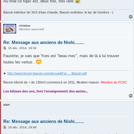
Au final ce topic est, deux fois, très utile
Bassin intérieur de 3m3 d'eau chaude, Bassin extérieur..le lac de Genève -:)
christine
Membre associatif
Re: Message aux anciens de Nishi........
M
16 déc. 2014, 18:34
e
s
Faustine, je sais que Yves est "beau mec", mais de là à lui trouver
s
toutes les vertus..
a
g
e
►
http://www.forum-bassin.com/Accueil/For ... Bassin.pdf
Bassin bâché de + de 130m3 commencé en 2011, filtration maison.
Membre du FCKC
....
Les bétises des uns, font l'enseignement des autres...
alain
Re: Message aux anciens de Nishi........
M
16 déc. 2014, 18:48
e