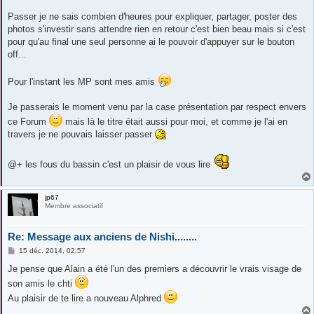
Passer je ne sais combien d'heures pour expliquer, partager, poster des
photos s'investir sans attendre rien en retour c'est bien beau mais si c'est
pour qu'au final une seul personne ai le pouvoir d'appuyer sur le bouton
off...
Pour l'instant les MP sont mes amis
Je passerais le moment venu par la case présentation par respect envers
ce Forum
mais là le titre était aussi pour moi, et comme je l'ai en
travers je ne pouvais laisser passer
@+ les fous du bassin c'est un plaisir de vous lire
jp67
Membre associatif
Re: Message aux anciens de Nishi........
M
15 déc. 2014, 02:57
e
s
Je pense que Alain a été l'un des premiers a découvrir le vrais visage de
s
son amis le chti
a
g
Au plaisir de te lire a nouveau Alphred
e