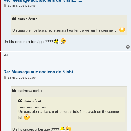
Re: Message aux anciens de Nishi........
M
13 déc. 2014, 19:49
e
s
s
alain a écrit :
a
g
...............................
e
Un gars bien ce lascar et je serais très fier d'avoir un fils comme lui.
Un fils encore à ton âge ????
alain
Re: Message aux anciens de Nishi........
M
13 déc. 2014, 20:00
e
s
s
papives a écrit :
a
g
e
alain a écrit :
...............................
Un gars bien ce lascar et je serais très fier d'avoir un fils comme
lui.
Un fils encore à ton âge ????