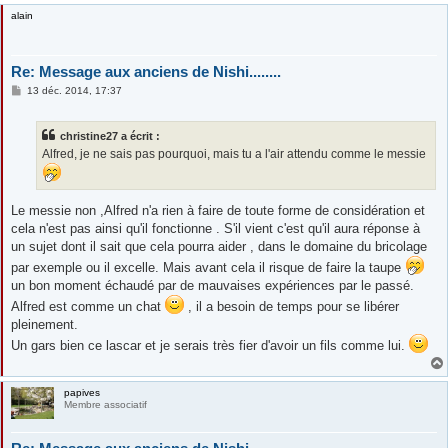
alain
Re: Message aux anciens de Nishi........
M
13 déc. 2014, 17:37
e
s
s
christine27 a écrit :
a
g
Alfred, je ne sais pas pourquoi, mais tu a l'air attendu comme le messie
e
Le messie non ,Alfred n'a rien à faire de toute forme de considération et
cela n'est pas ainsi qu'il fonctionne . S'il vient c'est qu'il aura réponse à
un sujet dont il sait que cela pourra aider , dans le domaine du bricolage
par exemple ou il excelle. Mais avant cela il risque de faire la taupe
un bon moment échaudé par de mauvaises expériences par le passé.
Alfred est comme un chat
, il a besoin de temps pour se libérer
pleinement.
Un gars bien ce lascar et je serais très fier d'avoir un fils comme lui.
papives
Membre associatif