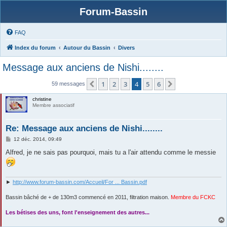
Forum-Bassin
FAQ
Index du forum
Autour du Bassin
Divers
Message aux anciens de Nishi........
1
2
3
4
5
6
Précédente
Suivante
59 messages
christine
Membre associatif
Re: Message aux anciens de Nishi........
M
12 déc. 2014, 09:49
e
s
Alfred, je ne sais pas pourquoi, mais tu a l'air attendu comme le messie
s
a
g
e
►
http://www.forum-bassin.com/Accueil/For ... Bassin.pdf
Bassin bâché de + de 130m3 commencé en 2011, filtration maison.
Membre du FCKC
....
Les bétises des uns, font l'enseignement des autres...