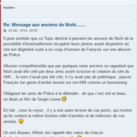
faustine
Re: Message aux anciens de Nishi........
M
16 déc. 2014, 18:05
e
s
Il peut sembler que ce Topic destiné à prévenir les anciens de Nishi de la
s
possibilité d’éventuellement récupérer leurs photos avant disparition du
a
g
site est dégénéré suite à un coup d’humeur de François sur une allusion
e
de Phikoi
Allusion compréhensible que par quelques rares anciens se rappelant que
Nishi avait été créé par deux amis avant scission et création du site du
AMI… le nom n’avait pas été cité, il n’y avait pas de polémique.. pauvre
François ton geste d’amitié revient sur ton AMI comme un boomerang
Obligeant les amis de Phikoi à le défendre.. ah que c’est viril et beau ..
on dirait un film de Sergio Leone
En fait , vous le voyez , il y a une autre lecture de ces posts, qui montre
qu’ils content la même histoire celle d’amitiés et de trahisons de ces
amitiés.
Un ami disparu, Alfred, est rappelé des vœux de chacun