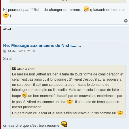
Et pourquoi pas ? Suffit de changer de femme .
(plaisanterie bien sur.
)
Alfred
Re: Message aux anciens de Nishi........
M
14 déc. 2014, 21:30
e
s
Salut
s
a
g
alain a écrit :
e
Le messie non ,Alfred n'a rien à faire de toute forme de considération et
cela n'est pas ainsi qu'il fonctionne . S'il vient c'est qu'il aura réponse à
un sujet dont il sait que cela pourra aider , dans le domaine du
bricolage par exemple ou il excelle. Mais avant cela il risque de faire la
taupe
un bon moment échaudé par de mauvaises expériences par
le passé. Alfred est comme un chat
, il a besoin de temps pour se
libérer pleinement.
Un gars bien ce lascar et je serais très fier d'avoir un fils comme lui.
on vas dire que c'est bien résumé