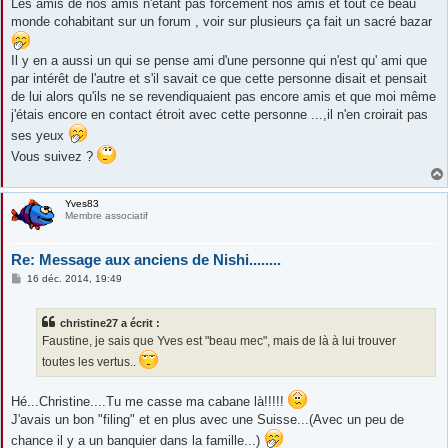
s
Les amis de nos amis n'étant pas forcement nos amis et tout ce beau
s
monde cohabitant sur un forum , voir sur plusieurs ça fait un sacré bazar
a
g
e
Il y en a aussi un qui se pense ami d'une personne qui n'est qu' ami que
par intérêt de l'autre et s'il savait ce que cette personne disait et pensait
de lui alors qu'ils ne se revendiquaient pas encore amis et que moi même
j'étais encore en contact étroit avec cette personne ...,il n'en croirait pas
ses yeux
Vous suivez ?
Yves83
Membre associatif
Re: Message aux anciens de Nishi........
M
16 déc. 2014, 19:49
e
s
s
christine27 a écrit :
a
g
Faustine, je sais que Yves est "beau mec", mais de là à lui trouver
e
toutes les vertus..
Hé...Christine....Tu me casse ma cabane là!!!!!
J'avais un bon "filing" et en plus avec une Suisse...(Avec un peu de
chance il y a un banquier dans la famille...)