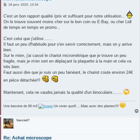
M
18 janv. 2020, 13:34
e
s
C'est un bon rapport qualité /prix et suffisant pour notre utilisation...
s
a
On le trouve souvent moins cher sur le bon coin ou E-Bay, ou cher Lidl
g
de temps en temps en promo...
e
C'est celui que j'utilise.......
Il faut un peu d'habitude pour s'en servir correctement, mais on y arrive
bien.
Sur le mien, j'ai cassé le chariot micrométrique que je trouve un peu
fragile, mais je m'en sert en déplaçant la plaquette à la main et cela va
très bien.
Faut aussi dire que je suis un peu fainéant, le chariot coute environ 24€
en pièce détachée!!!
Maintenant, cela ne vaudra jamais la qualité d'un binoculaire........
Une bassine de 80 m3
Un vivier quoi!!.....Mais avec des plantes!!!!
francis47
Re: Achat microscope