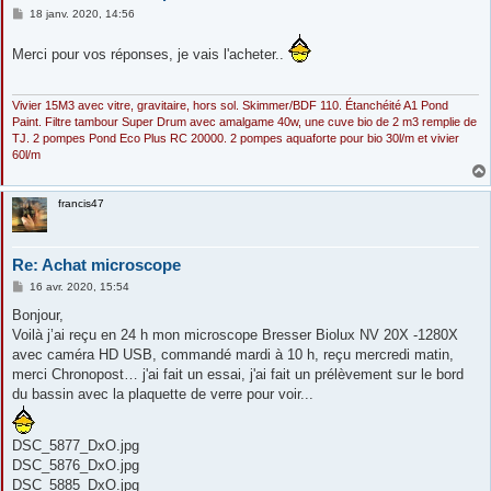
M
18 janv. 2020, 14:56
e
s
Merci pour vos réponses, je vais l'acheter..
s
a
g
e
Vivier 15M3 avec vitre, gravitaire, hors sol. Skimmer/BDF 110. Étanchéité A1 Pond
Paint. Filtre tambour Super Drum avec amalgame 40w, une cuve bio de 2 m3 remplie de
TJ. 2 pompes Pond Eco Plus RC 20000. 2 pompes aquaforte pour bio 30l/m et vivier
60l/m
francis47
Re: Achat microscope
M
16 avr. 2020, 15:54
e
s
Bonjour,
s
Voilà j’ai reçu en 24 h mon microscope Bresser Biolux NV 20X -1280X
a
g
avec caméra HD USB, commandé mardi à 10 h, reçu mercredi matin,
e
merci Chronopost… j'ai fait un essai, j'ai fait un prélèvement sur le bord
du bassin avec la plaquette de verre pour voir...
DSC_5877_DxO.jpg
DSC_5876_DxO.jpg
DSC_5885_DxO.jpg