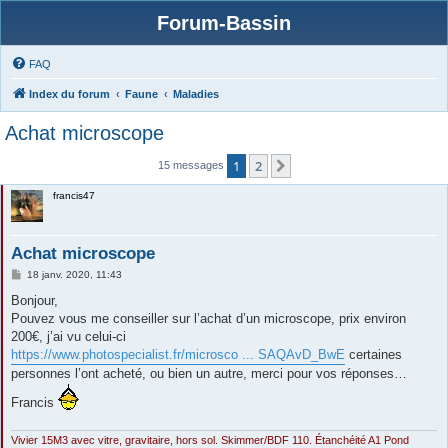
Forum-Bassin
FAQ
Index du forum
Faune
Maladies
Achat microscope
1
2
Suivante
15 messages
francis47
Achat microscope
M
18 janv. 2020, 11:43
e
s
Bonjour,
s
Pouvez vous me conseiller sur l’achat d’un microscope, prix environ
a
g
200€, j’ai vu celui-ci
e
https://www.photospecialist.fr/microsco ... SAQAvD_BwE
certaines
personnes l’ont acheté, ou bien un autre, merci pour vos réponses…
Francis
Vivier 15M3 avec vitre, gravitaire, hors sol. Skimmer/BDF 110. Étanchéité A1 Pond