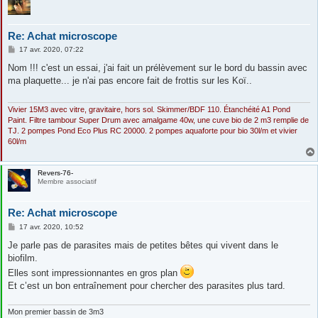
Re: Achat microscope
M
17 avr. 2020, 07:22
e
s
Nom !!! c'est un essai, j'ai fait un prélèvement sur le bord du bassin avec
s
ma plaquette... je n'ai pas encore fait de frottis sur les Koï..
a
g
e
Vivier 15M3 avec vitre, gravitaire, hors sol. Skimmer/BDF 110. Étanchéité A1 Pond
Paint. Filtre tambour Super Drum avec amalgame 40w, une cuve bio de 2 m3 remplie de
TJ. 2 pompes Pond Eco Plus RC 20000. 2 pompes aquaforte pour bio 30l/m et vivier
60l/m
Revers-76-
Membre associatif
Re: Achat microscope
M
17 avr. 2020, 10:52
e
s
Je parle pas de parasites mais de petites bêtes qui vivent dans le
s
biofilm.
a
g
Elles sont impressionnantes en gros plan
e
Et c’est un bon entraînement pour chercher des parasites plus tard.
Mon premier bassin de 3m3