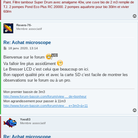
Paint. Filtre tambour Super Drum avec amalgame 40w, une cuve bio de 2 m3 remplie de
TJ. 2 pompes Pond Eco Plus RC 20000. 2 pompes aquaforte pour bio 30l/m et vivier
60l/m
Revers-76-
Membre associatif
Re: Achat microscope
M
18 janv. 2020, 13:14
e
s
Bienvenue sur le forum
s
a
Va falloir lire plus assidûment
g
Le Bresser LCD c’est celui que beaucoup on ici.
e
Bon rapport qualité prix et avec la carte SD c’est facile de montrer les
observations sur le forum ou à un pro.
Mon premier bassin de 3m3
http://www.forum-bassin.com/forum/view ... de+bonheur
Mon agrandissement pour passer à 11m3
http://www.forum-bassin.com/forum/view ... e+3m3+à+11
Yves83
Membre associatif
Re: Achat microscope