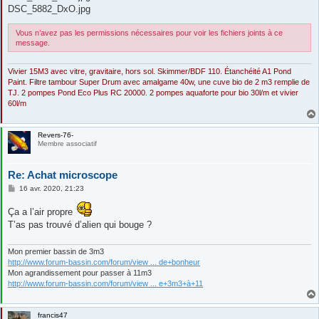
DSC_5882_DxO.jpg
Vous n’avez pas les permissions nécessaires pour voir les fichiers joints à ce
message.
Vivier 15M3 avec vitre, gravitaire, hors sol. Skimmer/BDF 110. Étanchéité A1 Pond
Paint. Filtre tambour Super Drum avec amalgame 40w, une cuve bio de 2 m3 remplie de
TJ. 2 pompes Pond Eco Plus RC 20000. 2 pompes aquaforte pour bio 30l/m et vivier
60l/m
Revers-76-
Membre associatif
Re: Achat microscope
M
16 avr. 2020, 21:23
e
s
Ça a l’air propre
s
a
T’as pas trouvé d’alien qui bouge ?
g
e
Mon premier bassin de 3m3
http://www.forum-bassin.com/forum/view ... de+bonheur
Mon agrandissement pour passer à 11m3
http://www.forum-bassin.com/forum/view ... e+3m3+à+11
francis47