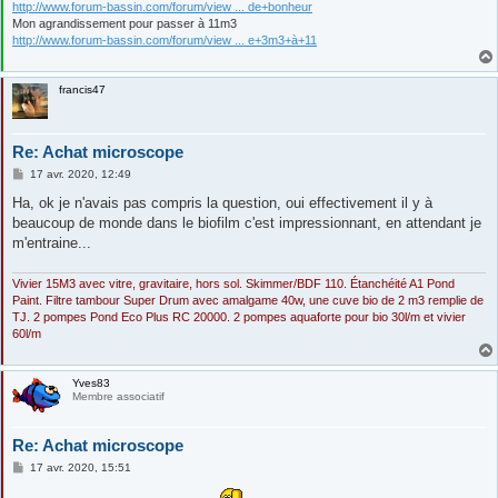
http://www.forum-bassin.com/forum/view ... de+bonheur
Mon agrandissement pour passer à 11m3
http://www.forum-bassin.com/forum/view ... e+3m3+à+11
francis47
Re: Achat microscope
M
17 avr. 2020, 12:49
e
s
Ha, ok je n'avais pas compris la question, oui effectivement il y à
s
beaucoup de monde dans le biofilm c'est impressionnant, en attendant je
a
g
m'entraine...
e
Vivier 15M3 avec vitre, gravitaire, hors sol. Skimmer/BDF 110. Étanchéité A1 Pond
Paint. Filtre tambour Super Drum avec amalgame 40w, une cuve bio de 2 m3 remplie de
TJ. 2 pompes Pond Eco Plus RC 20000. 2 pompes aquaforte pour bio 30l/m et vivier
60l/m
Yves83
Membre associatif
Re: Achat microscope
M
17 avr. 2020, 15:51
e
s