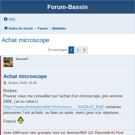
Forum-Bassin
FAQ
Index du forum
Faune
Maladies
Achat microscope
1
2
Suivante
15 messages
francis47
Achat microscope
M
18 janv. 2020, 11:43
e
s
Bonjour,
s
Pouvez vous me conseiller sur l’achat d’un microscope, prix environ
a
g
200€, j’ai vu celui-ci
e
https://www.photospecialist.fr/microsco ... SAQAvD_BwE
certaines
personnes l’ont acheté, ou bien un autre, merci pour vos réponses…
Francis
Vivier 15M3 avec vitre, gravitaire, hors sol. Skimmer/BDF 110. Étanchéité A1 Pond