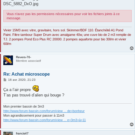
DSC_5882_DxO.jpg
Vous n’avez pas les permissions nécessaires pour voir les fichiers joints à ce
message.
Vivier 15M3 avec vitre, gravitaire, hors sol. Skimmer/BDF 110. Étanchéité A1 Pond
Paint. Filtre tambour Super Drum avec amalgame 40w, une cuve bio de 2 m3 remplie de
TJ. 2 pompes Pond Eco Plus RC 20000. 2 pompes aquaforte pour bio 30l/m et vivier
60l/m
Revers-76-
Membre associatif
Re: Achat microscope
M
16 avr. 2020, 21:23
e
s
Ça a l’air propre
s
a
T’as pas trouvé d’alien qui bouge ?
g
e
Mon premier bassin de 3m3
http://www.forum-bassin.com/forum/view ... de+bonheur
Mon agrandissement pour passer à 11m3
http://www.forum-bassin.com/forum/view ... e+3m3+à+11
francis47