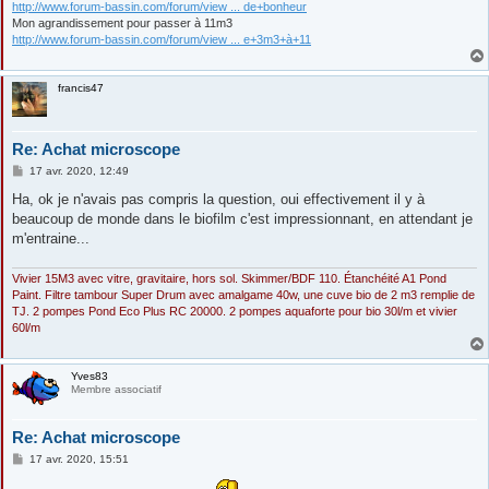
http://www.forum-bassin.com/forum/view ... de+bonheur
Mon agrandissement pour passer à 11m3
http://www.forum-bassin.com/forum/view ... e+3m3+à+11
francis47
Re: Achat microscope
M
17 avr. 2020, 12:49
e
s
Ha, ok je n'avais pas compris la question, oui effectivement il y à
s
beaucoup de monde dans le biofilm c'est impressionnant, en attendant je
a
g
m'entraine...
e
Vivier 15M3 avec vitre, gravitaire, hors sol. Skimmer/BDF 110. Étanchéité A1 Pond
Paint. Filtre tambour Super Drum avec amalgame 40w, une cuve bio de 2 m3 remplie de
TJ. 2 pompes Pond Eco Plus RC 20000. 2 pompes aquaforte pour bio 30l/m et vivier
60l/m
Yves83
Membre associatif
Re: Achat microscope
M
17 avr. 2020, 15:51
e
s