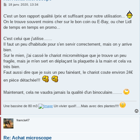
M
18 janv. 2020, 13:34
e
s
C'est un bon rapport qualité /prix et suffisant pour notre utilisation...
s
a
On le trouve souvent moins cher sur le bon coin ou E-Bay, ou cher Lidl
g
de temps en temps en promo...
e
C'est celui que j'utilise.......
Il faut un peu d'habitude pour s'en servir correctement, mais on y arrive
bien.
Sur le mien, j'ai cassé le chariot micrométrique que je trouve un peu
fragile, mais je m'en sert en déplaçant la plaquette à la main et cela va
très bien.
Faut aussi dire que je suis un peu fainéant, le chariot coute environ 24€
en pièce détachée!!!
Maintenant, cela ne vaudra jamais la qualité d'un binoculaire........
Une bassine de 80 m3
Un vivier quoi!!.....Mais avec des plantes!!!!
francis47
Re: Achat microscope