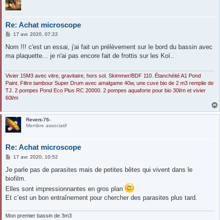
Re: Achat microscope
M
17 avr. 2020, 07:22
e
s
Nom !!! c'est un essai, j'ai fait un prélèvement sur le bord du bassin avec
s
ma plaquette... je n'ai pas encore fait de frottis sur les Koï..
a
g
e
Vivier 15M3 avec vitre, gravitaire, hors sol. Skimmer/BDF 110. Étanchéité A1 Pond
Paint. Filtre tambour Super Drum avec amalgame 40w, une cuve bio de 2 m3 remplie de
TJ. 2 pompes Pond Eco Plus RC 20000. 2 pompes aquaforte pour bio 30l/m et vivier
60l/m
Revers-76-
Membre associatif
Re: Achat microscope
M
17 avr. 2020, 10:52
e
s
Je parle pas de parasites mais de petites bêtes qui vivent dans le
s
biofilm.
a
g
Elles sont impressionnantes en gros plan
e
Et c’est un bon entraînement pour chercher des parasites plus tard.
Mon premier bassin de 3m3