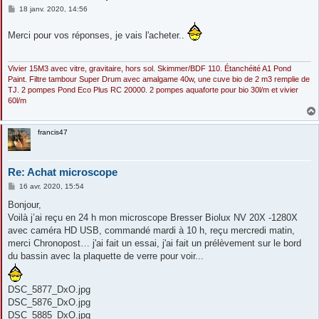
M
18 janv. 2020, 14:56
e
s
Merci pour vos réponses, je vais l'acheter..
s
a
g
e
Vivier 15M3 avec vitre, gravitaire, hors sol. Skimmer/BDF 110. Étanchéité A1 Pond
Paint. Filtre tambour Super Drum avec amalgame 40w, une cuve bio de 2 m3 remplie de
TJ. 2 pompes Pond Eco Plus RC 20000. 2 pompes aquaforte pour bio 30l/m et vivier
60l/m
francis47
Re: Achat microscope
M
16 avr. 2020, 15:54
e
s
Bonjour,
s
Voilà j’ai reçu en 24 h mon microscope Bresser Biolux NV 20X -1280X
a
g
avec caméra HD USB, commandé mardi à 10 h, reçu mercredi matin,
e
merci Chronopost… j'ai fait un essai, j'ai fait un prélèvement sur le bord
du bassin avec la plaquette de verre pour voir...
DSC_5877_DxO.jpg
DSC_5876_DxO.jpg
DSC_5885_DxO.jpg