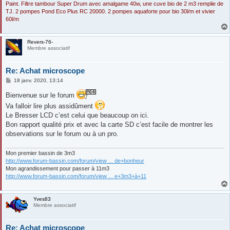
Paint. Filtre tambour Super Drum avec amalgame 40w, une cuve bio de 2 m3 remplie de
TJ. 2 pompes Pond Eco Plus RC 20000. 2 pompes aquaforte pour bio 30l/m et vivier
60l/m
Revers-76-
Membre associatif
Re: Achat microscope
M
18 janv. 2020, 13:14
e
s
Bienvenue sur le forum
s
a
Va falloir lire plus assidûment
g
Le Bresser LCD c’est celui que beaucoup on ici.
e
Bon rapport qualité prix et avec la carte SD c’est facile de montrer les
observations sur le forum ou à un pro.
Mon premier bassin de 3m3
http://www.forum-bassin.com/forum/view ... de+bonheur
Mon agrandissement pour passer à 11m3
http://www.forum-bassin.com/forum/view ... e+3m3+à+11
Yves83
Membre associatif
Re: Achat microscope