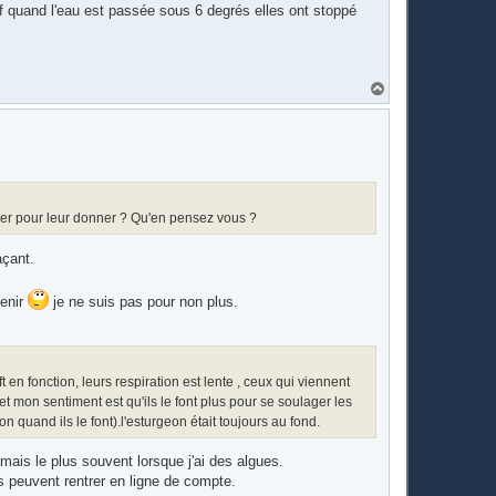
uf quand l'eau est passée sous 6 degrés elles ont stoppé
H
a
u
t
hiver pour leur donner ? Qu'en pensez vous ?
açant.
venir
je ne suis pas pour non plus.
t en fonction, leurs respiration est lente , ceux qui viennent
, et mon sentiment est qu'ils le font plus pour se soulager les
 quand ils le font).l'esturgeon était toujours au fond.
mais le plus souvent lorsque j'ai des algues.
es peuvent rentrer en ligne de compte.