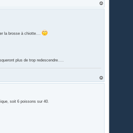
H
a
u
t
r la brosse à chiotte....
squeront plus de trop redescendre.....
H
a
u
t
ique, soit 6 poissons sur 40.