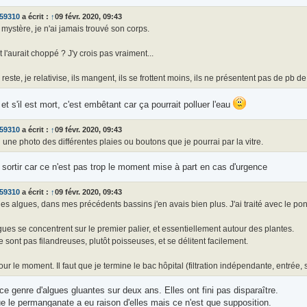
o59310
a écrit :
↑
09 févr. 2020, 09:43
 mystère, je n'ai jamais trouvé son corps.
 l'aurait choppé ? J'y crois pas vraiment...
 reste, je relativise, ils mangent, ils se frottent moins, ils ne présentent pas de pb 
s et s'il est mort, c'est embêtant car ça pourrait polluer l'eau
o59310
a écrit :
↑
09 févr. 2020, 09:43
i une photo des différentes plaies ou boutons que je pourrai par la vitre.
 sortir car ce n'est pas trop le moment mise à part en cas d'urgence
o59310
a écrit :
↑
09 févr. 2020, 09:43
s algues, dans mes précédents bassins j'en avais bien plus. J'ai traité avec le pon
ues se concentrent sur le premier palier, et essentiellement autour des plantes.
e sont pas filandreuses, plutôt poisseuses, et se délitent facilement.
our le moment. Il faut que je termine le bac hôpital (filtration indépendante, entrée,
 ce genre d'algues gluantes sur deux ans. Elles ont fini pas disparaître.
e le permanganate a eu raison d'elles mais ce n'est que supposition.