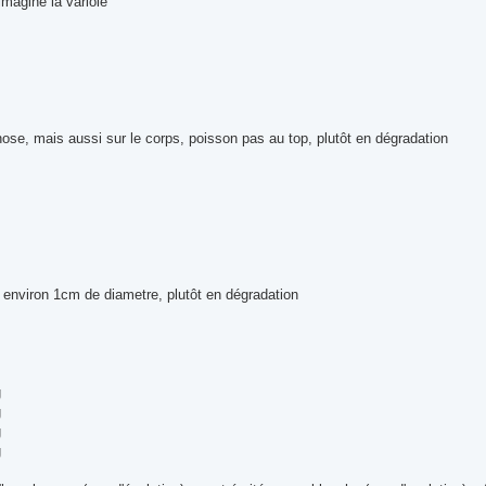
'imagine la variole
se, mais aussi sur le corps, poisson pas au top, plutôt en dégradation
, environ 1cm de diametre, plutôt en dégradation
g
g
g
g