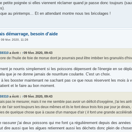
ne petite poignée si elles viennent réclamer quand je passe donc toujours (sa
s).
sque au printemps... Et en attendant montre nous tes bricolages !
is démarrage, besoin d'aide
»
09 févr. 2020, 11:26
o59310
a écrit :
↑
09 févr. 2020, 09:43
core de l'huile de foie de morue dont je pourrais peut être imbiber les granulés d'
ment je nourris simplement si les poissons dépensent de l'énergie en se dépl
ela que je ne donne jamais de nourriture coulante. C'est un choix.
 les booster maintenant ne sachant pas ce que nous réservent les mois à 
 patient et le faire au bon moment.
o59310
a écrit :
↑
09 févr. 2020, 09:43
ais pas le mesurer, mais il ne me semble pas avoir un déficit d'oxygène, j'ai les airlif
 de l'air sont toujours les deux mêmes et ils le font deux trois fois par jour je dirais
es de quelque chose que à cause d'un manque d'air ( il font une grande accélération
e rassurer j'ai deux poissons qui me font ça régulièrement depuis des années 
aut dire aussi que les algues retiennent aussi les déchets donc plein de chos