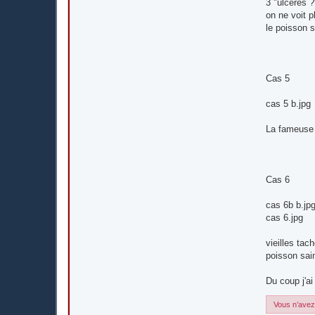
3 "ulcères ?
on ne voit p
le poisson 
Cas 5
cas 5 b.jpg
La fameuse 
Cas 6
cas 6b b.jp
cas 6.jpg
vieilles tac
poisson sain
Du coup j'ai
Vous n’avez 