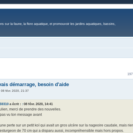
ons sur la faune, la flore aquatique, et promouvoir les jardins aquatiques, bassins,
197
ais démarrage, besoin d'aide
»
08 févr. 2020, 21:37
o59310
a écrit :
↑
08 févr. 2020, 14:41
ulien, merci de prendre des nouvelles.
i pas vu ton message avant
 une perte sur un petit koï qui avait un gros ulcère sur la nageoire caudale, mais rie
n esturgeon de 70 cm qui a disparu aussi, incompréhensible mais hors propos.