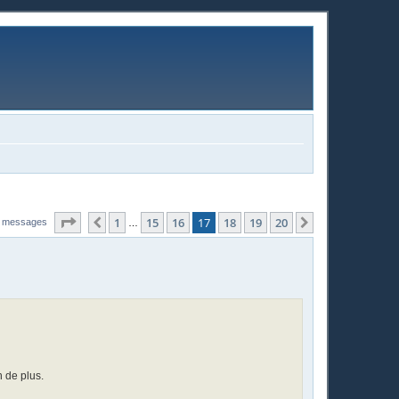
Page
17
sur
20
1
15
16
17
18
19
20
Précédente
Suivante
 messages
…
n de plus.