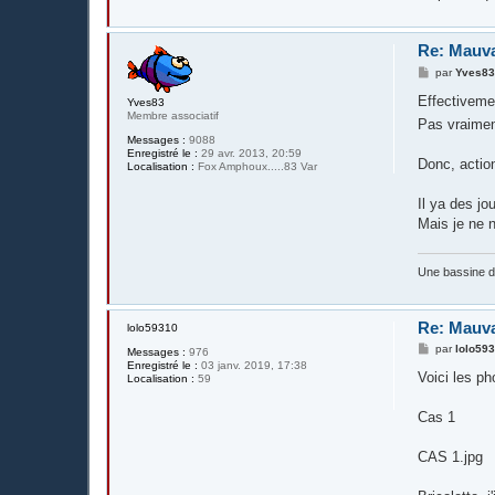
Re: Mauva
M
par
Yves8
e
s
Effectiveme
Yves83
s
Membre associatif
Pas vraimen
a
g
Messages :
9088
e
Enregistré le :
29 avr. 2013, 20:59
Donc, action 
Localisation :
Fox Amphoux.....83 Var
Il ya des jo
Mais je ne n
Une bassine 
Re: Mauva
lolo59310
M
par
lolo59
Messages :
976
e
Enregistré le :
03 janv. 2019, 17:38
s
Voici les p
Localisation :
59
s
a
g
Cas 1
e
CAS 1.jpg