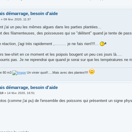
is démarrage, besoin d'aide
3
»
09 févr. 2020, 11:37
nt j'ai un peu les mêmes algues dans les parties plantées...
t des filamenteuses, des poisseuses qui se "délitent" quand je tente de passe
réaction, j'agi très rapidement ,.......... je ne fais rien!!!!...
urs tee-shirt en ce moment et les poipois bougent un peu ces jours là.....
ourris pas. Je ne reprendrai que quand je serai sur que les températures ne ri
de 80 m3
Un vivier quoi!!.....Mais avec des plantes!!!!
is démarrage, besoin d'aide
310
»
14 févr. 2020, 16:51
hotos (comme j'ai pu) de l'ensemble des poissons qui présentent un signe phys