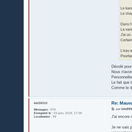
Le kara
Le cha
Dans l'
La vari
J'ai un
Certain
L'eau e
Pourtan
Désolé pour
Nous n'avon
Personnellem
Le fait que 
Comme le dit
Re: Mauva
lolo59310
M
par
lolo59
Messages :
976
e
Enregistré le :
03 janv. 2019, 17:38
s
J'ai encore 
Localisation :
59
s
a
g
Je ne sais p
e