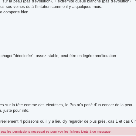
" sur la peau (pas d'évolution), + extrémité queue blanche (pas d'evolution) + f
lus ses veines du à l'irritation comme il y a quelques mois.
se comporte bien.
chagoi "décolorée". assez stable, peut être en légère amélioration.
g
hes sur la tète comme des cicatrises, le Pro m'a parlé d'un cancer de la peau
, juste pour info.
 réellement 4 poissons où il y a lieu d'y regarder de plus près. cas 1 et cas 6 
pas les permissions nécessaires pour voir les fichiers joints à ce message.