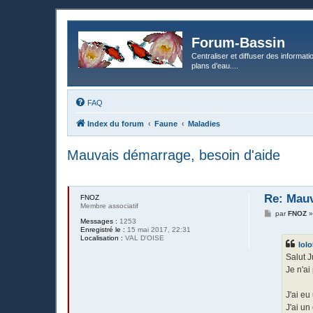
Forum-Bassin
Centraliser et diffuser des informati
plans d’eau....
FAQ
Index du forum
Faune
Maladies
Mauvais démarrage, besoin d'aide
Re: Mauv
FNOZ
Membre associatif
M
par
FNOZ
Messages :
1253
e
Enregistré le :
15 mai 2017, 22:31
s
Localisation :
VAL D'OISE
s
lol
a
g
Salut J
e
Je n'a
J'ai eu
J'ai u