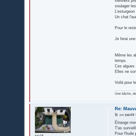
viennent pre
soulager les
L'esturgeon 
Un chat l'au
Pour le rest
Je ferai une
Même les alg
temps.
Ces algues s
Elles ne son
Voilà pour l
Une bâche, de
Re: Mauva
M
par
juju18
e
s
Étrange mes
s
T'as surveill
a
g
Pour l'huile 
juju18