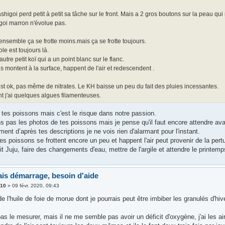
shigoi perd petit à petit sa tâche sur le front. Mais a 2 gros boutons sur la peau qui
goi marron n'évolue pas.
ensemble ça se frotte moins.mais ça se frotte toujours.
ole est toujours là.
 autre petit koï qui a un point blanc sur le flanc.
s montent à la surface, happent de l'air et redescendent .
st ok, pas même de nitrates. Le KH baisse un peu du fait des pluies incessantes.
t j'ai quelques algues filamenteuses.
 tes poissons mais c'est le risque dans notre passion.
s pas les photos de tes poissons mais je pense qu'il faut encore attendre ava
ent d’après tes descriptions je ne vois rien d'alarmant pour l'instant.
tes poissons se frottent encore un peu et happent l'air peut provenir de la per
 Juju, faire des changements d'eau, mettre de l'argile et attendre le printemp
is démarrage, besoin d'aide
310
»
09 févr. 2020, 09:43
de l'huile de foie de morue dont je pourrais peut être imbiber les granulés d'h
as le mesurer, mais il ne me semble pas avoir un déficit d'oxygène, j'ai les airl