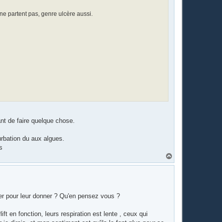
 ne partent pas, genre ulcère aussi.
nt de faire quelque chose.
turbation du aux algues.
s
H
a
u
t
iver pour leur donner ? Qu'en pensez vous ?
ift en fonction, leurs respiration est lente , ceux qui