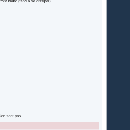
ront blanc (tend à se dissiper)
n'en sont pas.