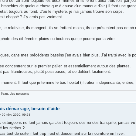
ndre de l'air sont toujours les deux mêmes et ils le font deux trois fois par jou
 branchies de quelque chose que à cause d'un manque d'air ( il font une grande
était toujours au fond. D'où le mystère, je n'ai jamais trouvé son corps.
rait choppé ? J'y crois pas vraiment...
e, je relativise, ils mangent, ils se frottent moins, ils ne présentent pas de p
 photo des différentes plaies ou boutons que je pourrai par la vitre.
ues, dans mes précédents bassins j'en avais bien plus. J'ai traité avec le po
e concentrent sur le premier palier, et essentiellement autour des plantes.
t pas filandreuses, plutôt poisseuses, et se délitent facilement.
e moment. Il faut que je termine le bac hôpital (filtration indépendante, entrée,
 l'eau, des poissons.
is démarrage, besoin d'aide
»
09 févr. 2020, 09:58
 esturgeons ne font jamais ça c'est toujours des rondes tranquille, jamais vu
é les nitrites ?
pas tout de suite il fait trop froid et doucement sur la nourriture en hiver.