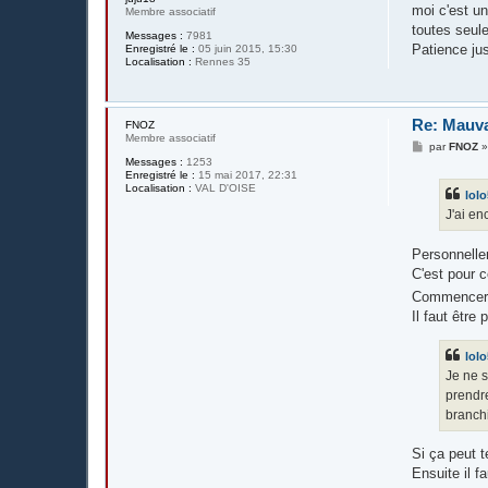
e
moi c'est u
Membre associatif
toutes seule
Messages :
7981
Patience ju
Enregistré le :
05 juin 2015, 15:30
Localisation :
Rennes 35
Re: Mauva
FNOZ
Membre associatif
M
par
FNOZ
e
Messages :
1253
s
Enregistré le :
15 mai 2017, 22:31
s
Localisation :
VAL D'OISE
lol
a
g
J'ai en
e
Personnelle
C'est pour c
Commencer à
Il faut être
lol
Je ne s
prendre
branchi
Si ça peut t
Ensuite il f