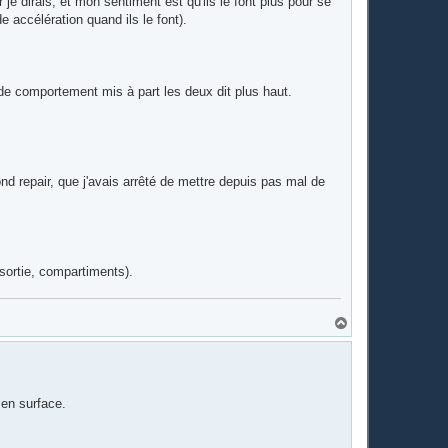
r je dirais, et mon sentiment est qu'ils le font plus pour se
 accélération quand ils le font).
b de comportement mis à part les deux dit plus haut.
nd repair, que j'avais arrêté de mettre depuis pas mal de
 sortie, compartiments).
H
a
u
t
 en surface.