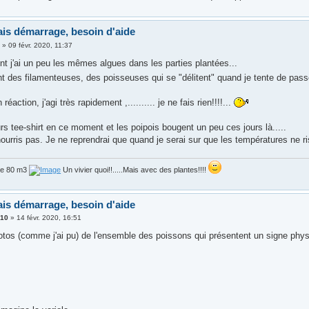
is démarrage, besoin d'aide
3
»
09 févr. 2020, 11:37
nt j'ai un peu les mêmes algues dans les parties plantées...
t des filamenteuses, des poisseuses qui se "délitent" quand je tente de passe
réaction, j'agi très rapidement ,.......... je ne fais rien!!!!...
urs tee-shirt en ce moment et les poipois bougent un peu ces jours là.....
ourris pas. Je ne reprendrai que quand je serai sur que les températures ne ri
de 80 m3
Un vivier quoi!!.....Mais avec des plantes!!!!
is démarrage, besoin d'aide
310
»
14 févr. 2020, 16:51
hotos (comme j'ai pu) de l'ensemble des poissons qui présentent un signe phys