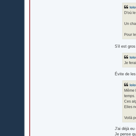
lol
D'où le
Un chat
Pour le
S'il est gro
lol
Je fera
Évite de les
lol
Même le
temps.
Ces alg
Elles n
Voilà p
J'ai déjà eu
Je pense qu