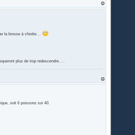
H
a
u
t
r la brosse à chiotte....
squeront plus de trop redescendre.....
H
a
u
t
ique, soit 6 poissons sur 40.