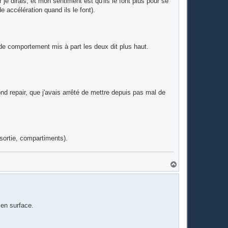
r je dirais, et mon sentiment est qu'ils le font plus pour se
 accélération quand ils le font).
b de comportement mis à part les deux dit plus haut.
nd repair, que j'avais arrêté de mettre depuis pas mal de
 sortie, compartiments).
H
a
u
t
 en surface.