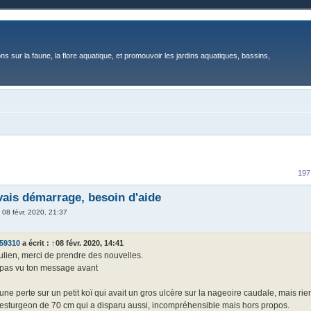
ons sur la faune, la flore aquatique, et promouvoir les jardins aquatiques, bassins,
197
ais démarrage, besoin d'aide
»
08 févr. 2020, 21:37
o59310
a écrit :
↑
08 févr. 2020, 14:41
ulien, merci de prendre des nouvelles.
i pas vu ton message avant
 une perte sur un petit koï qui avait un gros ulcère sur la nageoire caudale, mais rie
n esturgeon de 70 cm qui a disparu aussi, incompréhensible mais hors propos.