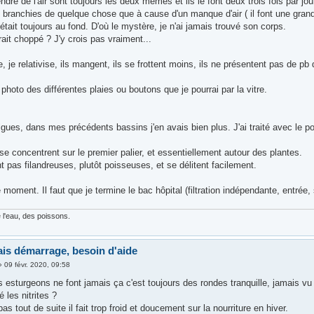
ndre de l'air sont toujours les deux mêmes et ils le font deux trois fois par jou
 branchies de quelque chose que à cause d'un manque d'air ( il font une grande
était toujours au fond. D'où le mystère, je n'ai jamais trouvé son corps.
rait choppé ? J'y crois pas vraiment...
e, je relativise, ils mangent, ils se frottent moins, ils ne présentent pas de p
 photo des différentes plaies ou boutons que je pourrai par la vitre.
ues, dans mes précédents bassins j'en avais bien plus. J'ai traité avec le po
e concentrent sur le premier palier, et essentiellement autour des plantes.
t pas filandreuses, plutôt poisseuses, et se délitent facilement.
e moment. Il faut que je termine le bac hôpital (filtration indépendante, entrée,
 l'eau, des poissons.
is démarrage, besoin d'aide
»
09 févr. 2020, 09:58
 esturgeons ne font jamais ça c'est toujours des rondes tranquille, jamais vu
é les nitrites ?
pas tout de suite il fait trop froid et doucement sur la nourriture en hiver.