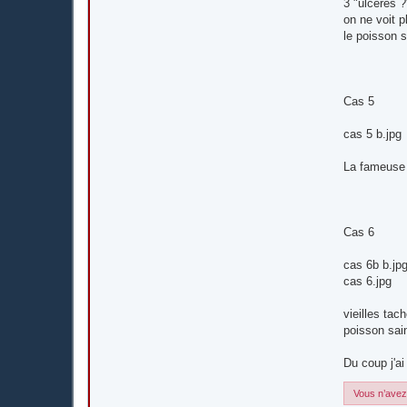
3 "ulcères ?
on ne voit p
le poisson 
Cas 5
cas 5 b.jpg
La fameuse 
Cas 6
cas 6b b.jp
cas 6.jpg
vieilles tac
poisson sain
Du coup j'ai
Vous n’avez 