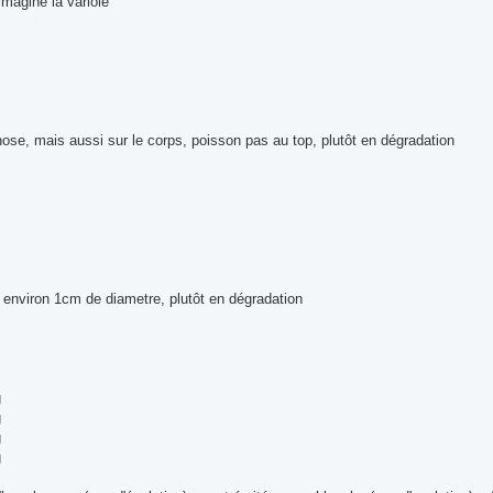
'imagine la variole
se, mais aussi sur le corps, poisson pas au top, plutôt en dégradation
, environ 1cm de diametre, plutôt en dégradation
g
g
g
g