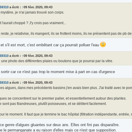
o59310
a écrit :
↑
09 févr. 2020, 09:43
 mystère, je n'ai jamais trouvé son corps.
 l'aurait choppé ? J'y crois pas vraiment...
 reste, je relativise, ils mangent, ils se frottent moins, ils ne présentent pas de pb 
s et s'il est mort, c'est embêtant car ça pourrait polluer l'eau
o59310
a écrit :
↑
09 févr. 2020, 09:43
i une photo des différentes plaies ou boutons que je pourrai par la vitre.
 sortir car ce n'est pas trop le moment mise à part en cas d'urgence
o59310
a écrit :
↑
09 févr. 2020, 09:43
s algues, dans mes précédents bassins j'en avais bien plus. J'ai traité avec le pon
ues se concentrent sur le premier palier, et essentiellement autour des plantes.
e sont pas filandreuses, plutôt poisseuses, et se délitent facilement.
our le moment. Il faut que je termine le bac hôpital (filtration indépendante, entrée,
 ce genre d'algues gluantes sur deux ans. Elles ont fini pas disparaître.
e le permanganate a eu raison d'elles mais ce n'est que supposition.