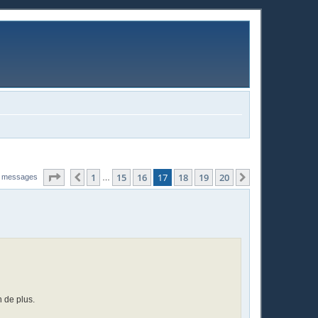
Page
17
sur
20
1
15
16
17
18
19
20
Précédente
Suivante
 messages
…
n de plus.