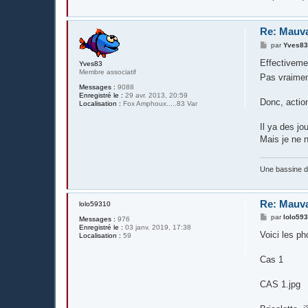
Re: Mauva
M
par
Yves8
e
s
Effectiveme
Yves83
s
Membre associatif
Pas vraimen
a
g
Messages :
9088
e
Enregistré le :
29 avr. 2013, 20:59
Donc, action 
Localisation :
Fox Amphoux.....83 Var
Il ya des jo
Mais je ne n
Une bassine 
Re: Mauva
lolo59310
M
par
lolo59
Messages :
976
e
Enregistré le :
03 janv. 2019, 17:38
s
Voici les p
Localisation :
59
s
a
g
Cas 1
e
CAS 1.jpg