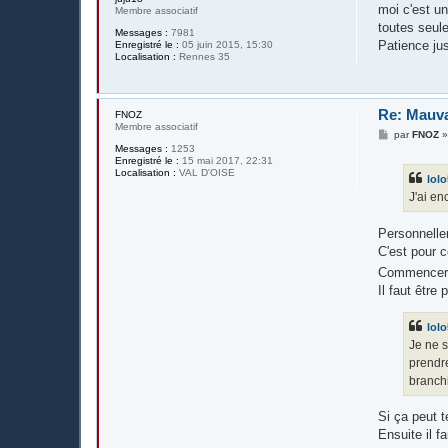
e
moi c'est u
Membre associatif
toutes seule
Messages :
7981
Patience ju
Enregistré le :
05 juin 2015, 15:30
Localisation :
Rennes 35
Re: Mauva
FNOZ
Membre associatif
M
par
FNOZ
e
Messages :
1253
s
Enregistré le :
15 mai 2017, 22:31
s
Localisation :
VAL D'OISE
lol
a
g
J'ai en
e
Personnelle
C'est pour c
Commencer à
Il faut être
lol
Je ne s
prendre
branchi
Si ça peut t
Ensuite il f