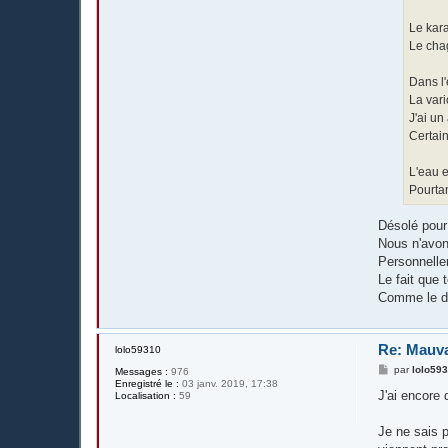
Le kara
Le cha
Dans l'
La vari
J'ai un
Certain
L'eau e
Pourtan
Désolé pour
Nous n'avon
Personnellem
Le fait que 
Comme le dit
Re: Mauva
lolo59310
M
par
lolo59
Messages :
976
e
Enregistré le :
03 janv. 2019, 17:38
s
J'ai encore 
Localisation :
59
s
a
g
Je ne sais p
e