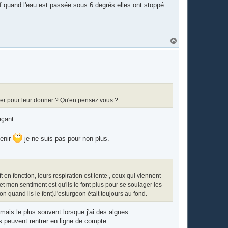
uf quand l'eau est passée sous 6 degrés elles ont stoppé
H
a
u
t
hiver pour leur donner ? Qu'en pensez vous ?
açant.
venir
je ne suis pas pour non plus.
t en fonction, leurs respiration est lente , ceux qui viennent
, et mon sentiment est qu'ils le font plus pour se soulager les
 quand ils le font).l'esturgeon était toujours au fond.
mais le plus souvent lorsque j'ai des algues.
es peuvent rentrer en ligne de compte.