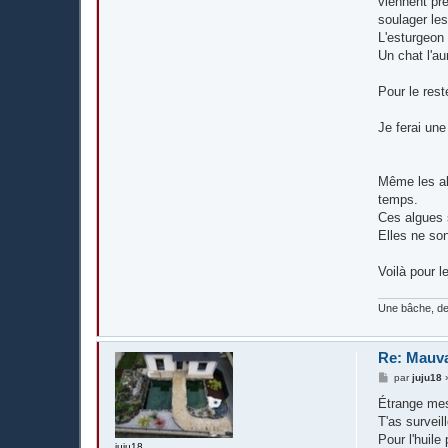
viennent pre
soulager les
L'esturgeon 
Un chat l'au
Pour le rest
Je ferai une
Même les alg
temps.
Ces algues s
Elles ne son
Voilà pour l
Une bâche, de
Re: Mauva
M
par
juju18
e
s
Étrange mes
s
T'as surveill
a
g
Pour l'huile 
juju18