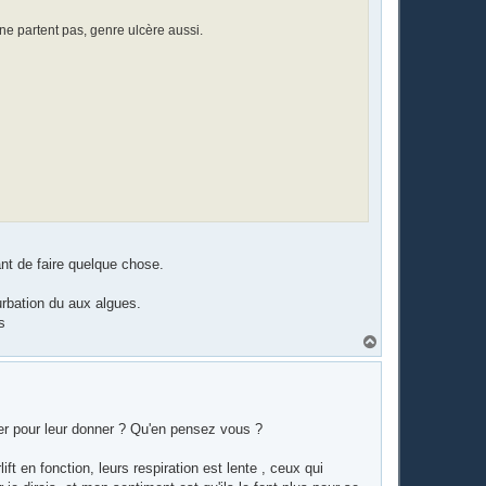
 ne partent pas, genre ulcère aussi.
nt de faire quelque chose.
turbation du aux algues.
s
H
a
u
t
iver pour leur donner ? Qu'en pensez vous ?
ift en fonction, leurs respiration est lente , ceux qui