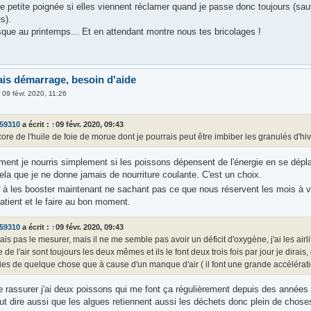
ne petite poignée si elles viennent réclamer quand je passe donc toujours (sa
s).
sque au printemps... Et en attendant montre nous tes bricolages !
is démarrage, besoin d'aide
»
09 févr. 2020, 11:26
o59310
a écrit :
↑
09 févr. 2020, 09:43
core de l'huile de foie de morue dont je pourrais peut être imbiber les granulés d'
ment je nourris simplement si les poissons dépensent de l'énergie en se dépl
ela que je ne donne jamais de nourriture coulante. C'est un choix.
 les booster maintenant ne sachant pas ce que nous réservent les mois à 
 patient et le faire au bon moment.
o59310
a écrit :
↑
09 févr. 2020, 09:43
ais pas le mesurer, mais il ne me semble pas avoir un déficit d'oxygène, j'ai les airlif
 de l'air sont toujours les deux mêmes et ils le font deux trois fois par jour je dirais
es de quelque chose que à cause d'un manque d'air ( il font une grande accélération
e rassurer j'ai deux poissons qui me font ça régulièrement depuis des années 
aut dire aussi que les algues retiennent aussi les déchets donc plein de chos