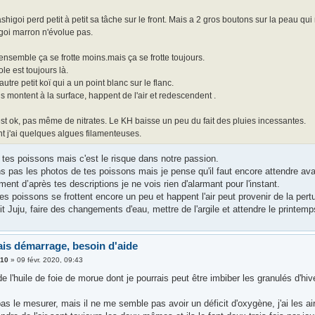
shigoi perd petit à petit sa tâche sur le front. Mais a 2 gros boutons sur la peau qui
goi marron n'évolue pas.
ensemble ça se frotte moins.mais ça se frotte toujours.
ole est toujours là.
 autre petit koï qui a un point blanc sur le flanc.
s montent à la surface, happent de l'air et redescendent .
st ok, pas même de nitrates. Le KH baisse un peu du fait des pluies incessantes.
t j'ai quelques algues filamenteuses.
 tes poissons mais c'est le risque dans notre passion.
s pas les photos de tes poissons mais je pense qu'il faut encore attendre ava
ent d’après tes descriptions je ne vois rien d'alarmant pour l'instant.
tes poissons se frottent encore un peu et happent l'air peut provenir de la per
 Juju, faire des changements d'eau, mettre de l'argile et attendre le printemp
is démarrage, besoin d'aide
310
»
09 févr. 2020, 09:43
de l'huile de foie de morue dont je pourrais peut être imbiber les granulés d'h
as le mesurer, mais il ne me semble pas avoir un déficit d'oxygène, j'ai les airl