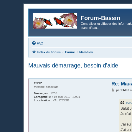
Forum-Bassin
Centraliser et diffuser des informati
plans d’eau....
FAQ
Index du forum
Faune
Maladies
Mauvais démarrage, besoin d'aide
Re: Mauv
FNOZ
Membre associatif
M
par
FNOZ
Messages :
1253
e
Enregistré le :
15 mai 2017, 22:31
s
Localisation :
VAL D'OISE
s
lol
a
g
Salut J
e
Je n'a
J'ai eu
J'ai u