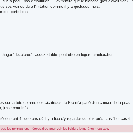
" sur la peau (pas d'évolution), + extrémité queue blanche (pas d'evolution) + f
lus ses veines du à l'irritation comme il y a quelques mois.
se comporte bien.
chagoi "décolorée". assez stable, peut être en légère amélioration.
g
hes sur la tète comme des cicatrises, le Pro m'a parlé d'un cancer de la peau
, juste pour info.
 réellement 4 poissons où il y a lieu d'y regarder de plus près. cas 1 et cas 6 
pas les permissions nécessaires pour voir les fichiers joints à ce message.