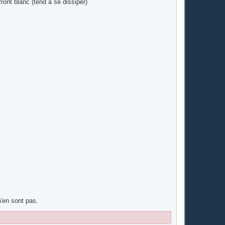
ront blanc (tend à se dissiper)
n'en sont pas.