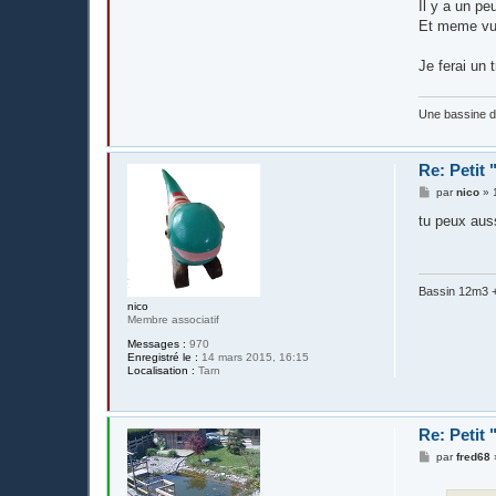
Il y a un pe
Et meme vu p
Je ferai un 
Une bassine 
Re: Petit
M
par
nico
»
e
s
tu peux auss
s
a
g
e
Bassin 12m3 + 
nico
Membre associatif
Messages :
970
Enregistré le :
14 mars 2015, 16:15
Localisation :
Tarn
Re: Petit
M
par
fred68
e
s
s