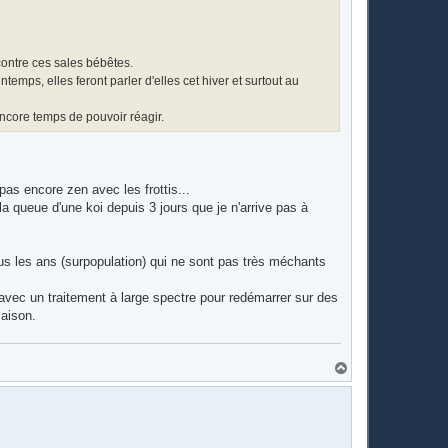
 contre ces sales bébêtes.
intemps, elles feront parler d'elles cet hiver et surtout au
 encore temps de pouvoir réagir.
s pas encore zen avec les frottis...
 queue d'une koi depuis 3 jours que je n'arrive pas à
ous les ans (surpopulation) qui ne sont pas très méchants
) avec un traitement à large spectre pour redémarrer sur des
saison.
H
a
u
t