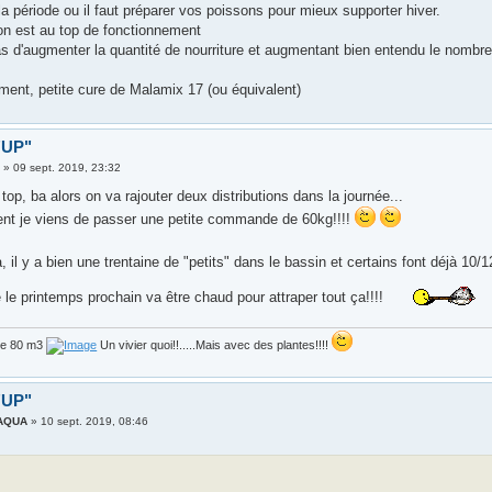
la période ou il faut préparer vos poissons pour mieux supporter hiver.
tion est au top de fonctionnement
s d'augmenter la quantité de nourriture et augmentant bien entendu le nombre 
ment, petite cure de Malamix 17 (ou équivalent)
 "UP"
3
»
09 sept. 2019, 23:32
u top, ba alors on va rajouter deux distributions dans la journée...
t je viens de passer une petite commande de 60kg!!!!
, il y a bien une trentaine de "petits" dans le bassin et certains font déjà 10/
le printemps prochain va être chaud pour attraper tout ça!!!!
de 80 m3
Un vivier quoi!!.....Mais avec des plantes!!!!
 "UP"
AQUA
»
10 sept. 2019, 08:46