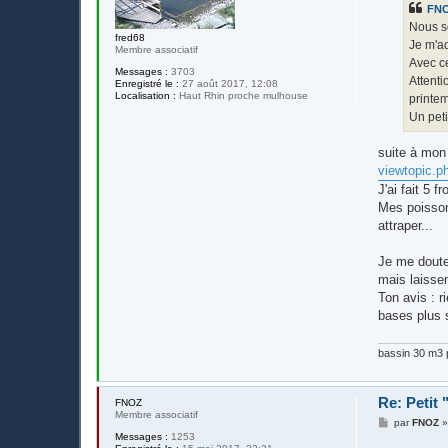
FN
a
g
Nous so
e
fred68
Je m'ad
Membre associatif
Avec ce
Messages :
3703
Attenti
Enregistré le :
27 août 2017, 12:08
Localisation :
Haut Rhin proche mulhouse
printe
Un peti
suite à mon 
viewtopic.
J'ai fait 5 f
Mes poisson
attraper...
Je me doute
mais laissen
Ton avis : r
bases plus s
bassin 30 m3 p
Re: Petit
FNOZ
Membre associatif
M
par
FNOZ
e
Messages :
1253
s