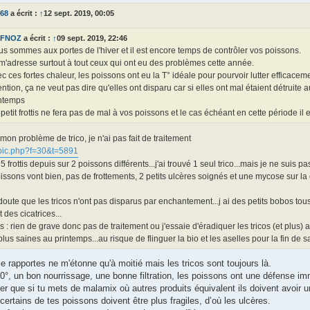
d68
a écrit :
↑
12 sept. 2019, 00:05
FNOZ
a écrit :
↑
09 sept. 2019, 22:46
s sommes aux portes de l'hiver et il est encore temps de contrôler vos poissons.
m'adresse surtout à tout ceux qui ont eu des problèmes cette année.
c ces fortes chaleur, les poissons ont eu la T° idéale pour pourvoir lutter efficace
ention, ça ne veut pas dire qu'elles ont disparu car si elles ont mal étaient détruite a
intemps
petit frottis ne fera pas de mal à vos poissons et le cas échéant en cette période il
 mon problème de trico, je n'ai pas fait de traitement
pic.php?f=30&t=5891
it 5 frottis depuis sur 2 poissons différents...j'ai trouvé 1 seul trico...mais je ne suis p
ssons vont bien, pas de frottements, 2 petits ulcères soignés et une mycose sur la q
oute que les tricos n'ont pas disparus par enchantement...j ai des petits bobos tou
t des cicatrices...
s : rien de grave donc pas de traitement ou j'essaie d'éradiquer les tricos (et plus
lus saines au printemps...au risque de flinguer la bio et les aselles pour la fin de s
 rapportes ne m'étonne qu'à moitié mais les tricos sont toujours là.
20°, un bon nourrissage, une bonne filtration, les poissons ont une défense im
r que si tu mets de malamix où autres produits équivalent ils doivent avoir 
 certains de tes poissons doivent être plus fragiles, d’où les ulcères.