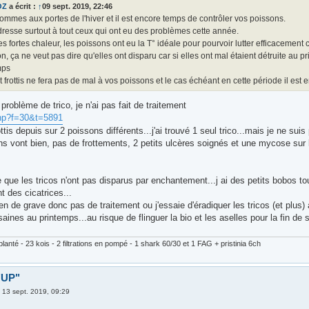
OZ
a écrit :
↑
09 sept. 2019, 22:46
mmes aux portes de l'hiver et il est encore temps de contrôler vos poissons.
resse surtout à tout ceux qui ont eu des problèmes cette année.
s fortes chaleur, les poissons ont eu la T° idéale pour pourvoir lutter efficacement
on, ça ne veut pas dire qu'elles ont disparu car si elles ont mal étaient détruite au pr
mps
t frottis ne fera pas de mal à vos poissons et le cas échéant en cette période il est
problème de trico, je n'ai pas fait de traitement
php?f=30&t=5891
rottis depuis sur 2 poissons différents...j'ai trouvé 1 seul trico...mais je ne sui
s vont bien, pas de frottements, 2 petits ulcères soignés et une mycose sur la
 que les tricos n'ont pas disparus par enchantement...j ai des petits bobos t
t des cicatrices...
ien de grave donc pas de traitement ou j'essaie d'éradiquer les tricos (et plus
aines au printemps...au risque de flinguer la bio et les aselles pour la fin de 
lanté - 23 kois - 2 filtrations en pompé - 1 shark 60/30 et 1 FAG + pristinia 6ch
 "UP"
»
13 sept. 2019, 09:29