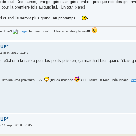
u de tout: Des jaunes, orange, gris clair, gris sombre, presque noir des gris avec
our la premiere fois aujourd'hui...Un tout blanc!!
tri quand ils seront plus grand, au printemps....
de 80 m3
Un vivier quoi!!.....Mais avec des plantes!!!!
 "UP"
11 sept. 2019, 21:48
i pêcher à la nasse pour les petits poisson, ça marchait bien quand j'étais g
filtration 2m3 gravitaire - FAT
(fini les brosses
) +TJ+airlift - 8 Kois - nénuphars -
vi
 "UP"
»
12 sept. 2019, 00:05