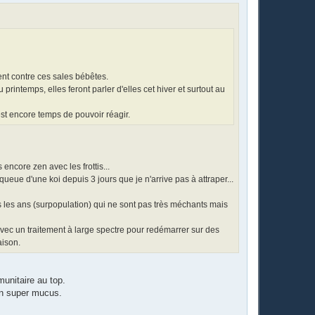
ment contre ces sales bébêtes.
u printemps, elles feront parler d'elles cet hiver et surtout au
 est encore temps de pouvoir réagir.
as encore zen avec les frottis...
ueue d'une koi depuis 3 jours que je n'arrive pas à attraper...
s les ans (surpopulation) qui ne sont pas très méchants mais
) avec un traitement à large spectre pour redémarrer sur des
aison.
munitaire au top.
un super mucus.