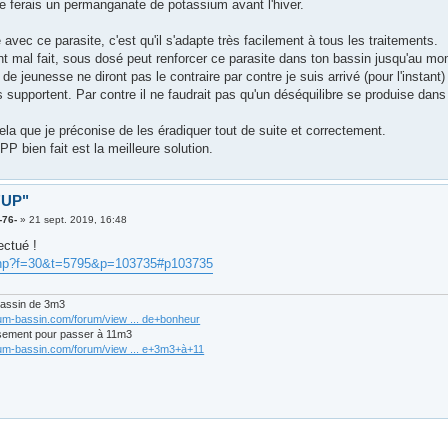
je ferais un permanganate de potassium avant l'hiver.
avec ce parasite, c'est qu'il s'adapte très facilement à tous les traitements.
t mal fait, sous dosé peut renforcer ce parasite dans ton bassin jusqu'au mom
de jeunesse ne diront pas le contraire par contre je suis arrivé (pour l'instant
 supportent. Par contre il ne faudrait pas qu'un déséquilibre se produise dans 
ela que je préconise de les éradiquer tout de suite et correctement.
PP bien fait est la meilleure solution.
 "UP"
-76-
»
21 sept. 2019, 16:48
ectué !
php?f=30&t=5795&p=103735#p103735
bassin de 3m3
rum-bassin.com/forum/view ... de+bonheur
sement pour passer à 11m3
rum-bassin.com/forum/view ... e+3m3+à+11