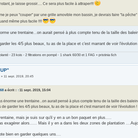
nstant, je laisse grossir..... Ce sera plus facile à attraper!!!
me je peux "couper" par une grille amovible mon bassin, je devrais faire "la pêch
uand même plus facile !!!!
orme une trentaine...on aurait pensé à plus compte tenu de la taille des balein
arder les 4/5 plus beaux, tu as de la place et c'est marrant de voir l'évolution 
lanté - 23 kois - 2 filtrations en pompé - 1 shark 60/30 et 1 FAG + pristinia 6ch
 "UP"
3
»
11 sept. 2019, 20:45
d68
a écrit :
↑
11 sept. 2019, 15:04
as énorme une trentaine...on aurait pensé à plus compte tenu de la taille des baleine
 de garder les 4/5 plus beaux, tu as de la place et c'est marrant de voir l'évolution !
rentaine, mais je suis sur qu'il y en a un bon paquet en plus.....
s exagérer alors...... Mais il y en a dans les deux zones de plantation ....Au
pte bien en garder quelques uns....