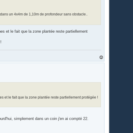
e" dans un 4x4m de 1,10m de profondeur sans obstacle..
es et le fait que la zone plantée reste partiellement
!
H
a
u
t
s et le fait que la zone plantée reste partiellement protégée !
jourd'hui, simplement dans un coin j'en ai compté 22.