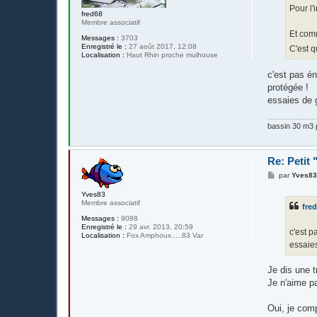
g
Pour l'i
e
fred68
Membre associatif
Et com
Messages :
3703
Enregistré le :
27 août 2017, 12:08
C'est q
Localisation :
Haut Rhin proche mulhouse
c'est pas én
protégée !
essaies de g
bassin 30 m3 p
Re: Petit
M
par
Yves8
e
s
Yves83
s
Membre associatif
fre
a
g
Messages :
9088
e
Enregistré le :
29 avr. 2013, 20:59
c'est p
Localisation :
Fox Amphoux.....83 Var
essaies
Je dis une t
Je n'aime pa
Oui, je com