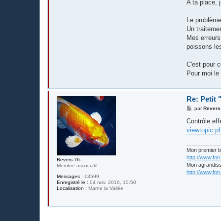
A ta place, 
Le problème 
Un traitemen
Mes erreurs 
poissons les
C'est pour c
Pour moi le 
Re: Petit
M
par
Revers
e
s
Contrôle eff
s
viewtopic.
a
g
e
Mon premier 
http://www.fo
Revers-76-
Mon agrandis
Membre associatif
http://www.fo
Messages :
13599
Enregistré le :
04 nov. 2016, 10:50
Localisation :
Marne la Vallée