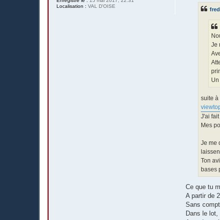
Enregistré le :
15 mai 2017, 22:31
s
Localisation :
VAL D'OISE
fre
a
g
e
Nou
Je 
Ave
Att
pr
Un 
suite à
viewto
J'ai fa
Mes poi
Je me d
laissen
Ton avi
bases p
Ce que tu me
A partir de 
Sans compte
Dans le lot,