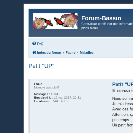
Forum-Bassin
Centraliser et diffuser des informati
plans d’eau....
FAQ
Index du forum
Faune
Maladies
Petit "UP"
Petit "U
FNOZ
Membre associatif
M
par
FNOZ
Messages :
1253
e
Enregistré le :
15 mai 2017, 22:31
s
Nous sommes
Localisation :
VAL D'OISE
s
Je m'adress
a
g
Avec ces for
e
Attention, ç
printemps
Un petit fro