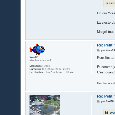
e
Je sens
Oh oui Yve
La sieste d
Malgré tout 
Re: Petit
M
par
Yves8
e
s
Pour l'instan
Yves83
s
Membre associatif
a
g
Messages :
9088
Et comme je
e
Enregistré le :
29 avr. 2013, 20:59
C'est quand
Localisation :
Fox Amphoux.....83 Var
Une bassine 
Re: Petit
M
par
fred68
e
s
s
Yve
a