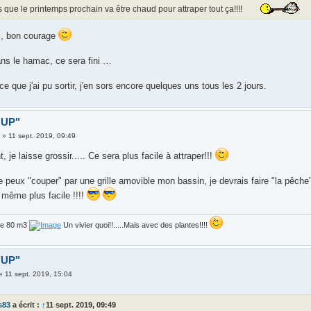
 que le printemps prochain va être chaud pour attraper tout ça!!!!
s, bon courage
ans le hamac, ce sera fini …
ce que j'ai pu sortir, j'en sors encore quelques uns tous les 2 jours.
 "UP"
3
»
11 sept. 2019, 09:49
t, je laisse grossir..... Ce sera plus facile à attraper!!!
 peux "couper" par une grille amovible mon bassin, je devrais faire "la pêc
 même plus facile !!!!
de 80 m3
Un vivier quoi!!.....Mais avec des plantes!!!!
 "UP"
»
11 sept. 2019, 15:04
s83
a écrit :
↑
11 sept. 2019, 09:49