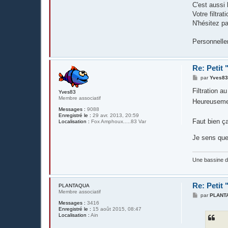
C'est aussi 
Votre filtra
N'hésitez pa
Personnelle
Re: Petit
M
par
Yves8
e
s
Filtration a
Yves83
s
Membre associatif
Heureusemen
a
g
Messages :
9088
e
Enregistré le :
29 avr. 2013, 20:59
Faut bien ça
Localisation :
Fox Amphoux.....83 Var
Je sens que 
Une bassine 
Re: Petit
PLANTAQUA
Membre associatif
M
par
PLANT
e
Messages :
3416
s
Enregistré le :
15 août 2015, 08:47
s
Localisation :
Ain
a
g