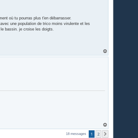
ent où tu pourras plus t'en débarrasser.
) avec une population de trico moins virulente et les
le bassin. je croise les doigts.
H
a
u
t
H
a
u
1
2
Suivante
18 messages
t