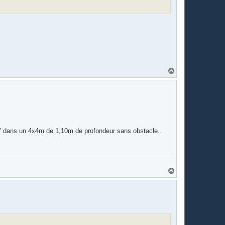
H
a
u
t
he" dans un 4x4m de 1,10m de profondeur sans obstacle..
H
a
u
t