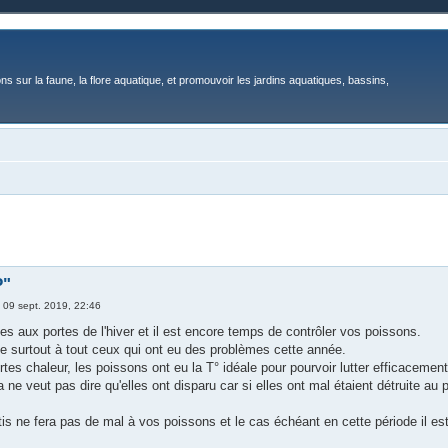
ons sur la faune, la flore aquatique, et promouvoir les jardins aquatiques, bassins,
P"
»
09 sept. 2019, 22:46
 aux portes de l'hiver et il est encore temps de contrôler vos poissons.
e surtout à tout ceux qui ont eu des problèmes cette année.
tes chaleur, les poissons ont eu la T° idéale pour pourvoir lutter efficacemen
a ne veut pas dire qu'elles ont disparu car si elles ont mal étaient détruite au p
ttis ne fera pas de mal à vos poissons et le cas échéant en cette période il es