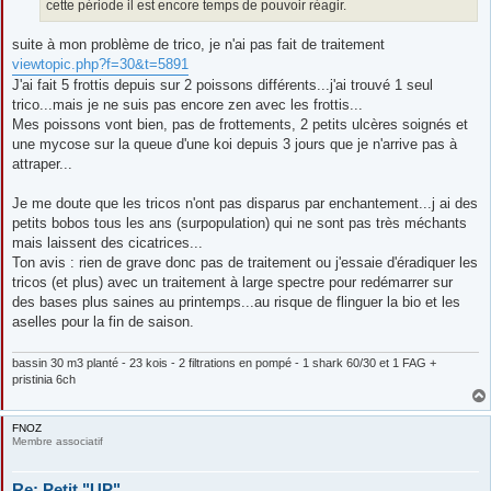
cette période il est encore temps de pouvoir réagir.
suite à mon problème de trico, je n'ai pas fait de traitement
viewtopic.php?f=30&t=5891
J'ai fait 5 frottis depuis sur 2 poissons différents...j'ai trouvé 1 seul
trico...mais je ne suis pas encore zen avec les frottis...
Mes poissons vont bien, pas de frottements, 2 petits ulcères soignés et
une mycose sur la queue d'une koi depuis 3 jours que je n'arrive pas à
attraper...
Je me doute que les tricos n'ont pas disparus par enchantement...j ai des
petits bobos tous les ans (surpopulation) qui ne sont pas très méchants
mais laissent des cicatrices...
Ton avis : rien de grave donc pas de traitement ou j'essaie d'éradiquer les
tricos (et plus) avec un traitement à large spectre pour redémarrer sur
des bases plus saines au printemps...au risque de flinguer la bio et les
aselles pour la fin de saison.
bassin 30 m3 planté - 23 kois - 2 filtrations en pompé - 1 shark 60/30 et 1 FAG +
pristinia 6ch
FNOZ
Membre associatif
Re: Petit "UP"