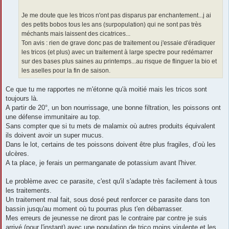
Je me doute que les tricos n'ont pas disparus par enchantement...j ai
des petits bobos tous les ans (surpopulation) qui ne sont pas très
méchants mais laissent des cicatrices...
Ton avis : rien de grave donc pas de traitement ou j'essaie d'éradiquer
les tricos (et plus) avec un traitement à large spectre pour redémarrer
sur des bases plus saines au printemps...au risque de flinguer la bio et
les aselles pour la fin de saison.
Ce que tu me rapportes ne m'étonne qu'à moitié mais les tricos sont
toujours là.
A partir de 20°, un bon nourrissage, une bonne filtration, les poissons ont
une défense immunitaire au top.
Sans compter que si tu mets de malamix où autres produits équivalent
ils doivent avoir un super mucus.
Dans le lot, certains de tes poissons doivent être plus fragiles, d’où les
ulcères.
A ta place, je ferais un permanganate de potassium avant l'hiver.
Le problème avec ce parasite, c'est qu'il s'adapte très facilement à tous
les traitements.
Un traitement mal fait, sous dosé peut renforcer ce parasite dans ton
bassin jusqu'au moment où tu pourras plus t'en débarrasser.
Mes erreurs de jeunesse ne diront pas le contraire par contre je suis
arrivé (pour l'instant) avec une population de trico moins virulente et les