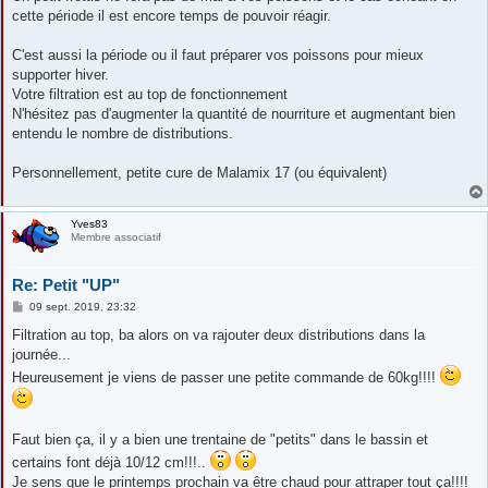
cette période il est encore temps de pouvoir réagir.
C'est aussi la période ou il faut préparer vos poissons pour mieux
supporter hiver.
Votre filtration est au top de fonctionnement
N'hésitez pas d'augmenter la quantité de nourriture et augmentant bien
entendu le nombre de distributions.
Personnellement, petite cure de Malamix 17 (ou équivalent)
Yves83
Membre associatif
Re: Petit "UP"
M
09 sept. 2019, 23:32
e
s
Filtration au top, ba alors on va rajouter deux distributions dans la
s
journée...
a
g
Heureusement je viens de passer une petite commande de 60kg!!!!
e
Faut bien ça, il y a bien une trentaine de "petits" dans le bassin et
certains font déjà 10/12 cm!!!..
Je sens que le printemps prochain va être chaud pour attraper tout ça!!!!