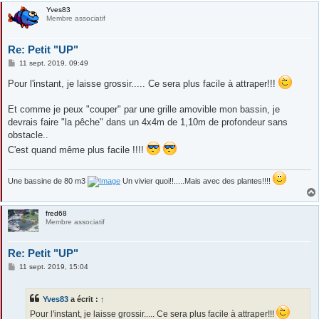
Yves83
Membre associatif
Re: Petit "UP"
M
11 sept. 2019, 09:49
e
s
Pour l'instant, je laisse grossir..... Ce sera plus facile à attraper!!!
s
a
g
Et comme je peux "couper" par une grille amovible mon bassin, je
e
devrais faire "la pêche" dans un 4x4m de 1,10m de profondeur sans
obstacle..
C'est quand même plus facile !!!!
Une bassine de 80 m3
Un vivier quoi!!.....Mais avec des plantes!!!!
fred68
Membre associatif
Re: Petit "UP"
M
11 sept. 2019, 15:04
e
s
s
Yves83
a écrit :
↑
a
g
Pour l'instant, je laisse grossir..... Ce sera plus facile à attraper!!!
e