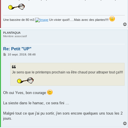
Une bassine de 80 m3
Un vivier quoi!!.....Mais avec des plantes!!!!
PLANTAQUA
Membre associatif
Re: Petit "UP"
M
10 sept. 2019, 08:46
e
s
s
a
g
Je sens que le printemps prochain va être chaud pour attraper tout ça!!!!
e
Oh oui Yves, bon courage
La sieste dans le hamac, ce sera fini …
Malgré tout ce que j'ai pu sortir, j'en sors encore quelques uns tous les 2
jours.