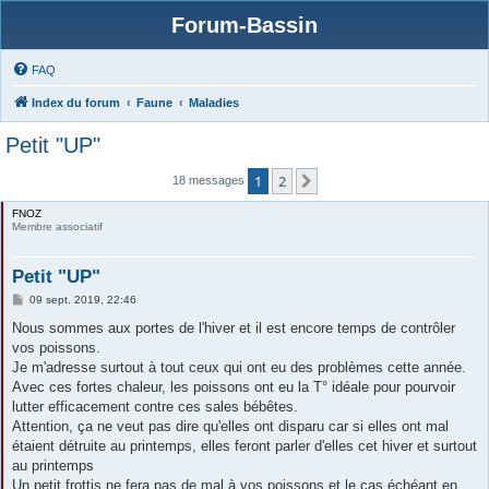
Forum-Bassin
FAQ
Index du forum
Faune
Maladies
Petit "UP"
1
2
Suivante
18 messages
FNOZ
Membre associatif
Petit "UP"
M
09 sept. 2019, 22:46
e
s
Nous sommes aux portes de l'hiver et il est encore temps de contrôler
s
vos poissons.
a
g
Je m'adresse surtout à tout ceux qui ont eu des problèmes cette année.
e
Avec ces fortes chaleur, les poissons ont eu la T° idéale pour pourvoir
lutter efficacement contre ces sales bébêtes.
Attention, ça ne veut pas dire qu'elles ont disparu car si elles ont mal
étaient détruite au printemps, elles feront parler d'elles cet hiver et surtout
au printemps
Un petit frottis ne fera pas de mal à vos poissons et le cas échéant en