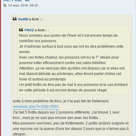
M
13 sept. 2019, 09:29
e
s
s
fred68
a écrit :
↑
a
g
e
FNOZ
a écrit :
↑
Nous sommes aux portes de l'hiver et il est encore temps de
contrôler vos poissons.
Je m'adresse surtout à tout ceux qui ont eu des problèmes cette
année.
Avec ces fortes chaleur, les poissons ont eu la T° idéale pour
pourvoir lutter efficacement contre ces sales bébêtes.
Attention, ça ne veut pas dire qu'elles ont disparu car si elles ont
mal étaient détruite au printemps, elles feront parler d'elles cet
hiver et surtout au printemps
Un petit frottis ne fera pas de mal à vos poissons et le cas échéant
en cette période il est encore temps de pouvoir réagir.
suite à mon problème de trico, je n'ai pas fait de traitement
viewtopic.php?f=30&t=5891
J'ai fait 5 frottis depuis sur 2 poissons différents...j'ai trouvé 1 seul
trico...mais je ne suis pas encore zen avec les frottis...
Mes poissons vont bien, pas de frottements, 2 petits ulcères soignés et
une mycose sur la queue d'une koi depuis 3 jours que je n'arrive pas à
attraper...