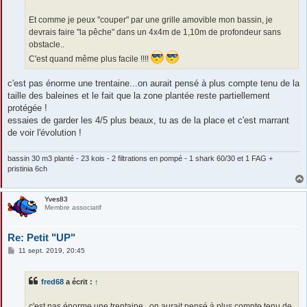
Et comme je peux "couper" par une grille amovible mon bassin, je
devrais faire "la pêche" dans un 4x4m de 1,10m de profondeur sans
obstacle..
C'est quand même plus facile !!!!
c'est pas énorme une trentaine...on aurait pensé à plus compte tenu de la
taille des baleines et le fait que la zone plantée reste partiellement
protégée !
essaies de garder les 4/5 plus beaux, tu as de la place et c'est marrant
de voir l'évolution !
bassin 30 m3 planté - 23 kois - 2 filtrations en pompé - 1 shark 60/30 et 1 FAG +
pristinia 6ch
Yves83
Membre associatif
Re: Petit "UP"
M
11 sept. 2019, 20:45
e
s
s
fred68
a écrit :
↑
a
g
e
c'est pas énorme une trentaine...on aurait pensé à plus compte tenu de