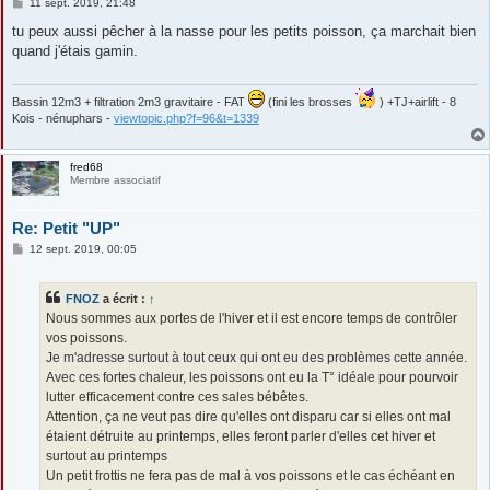
M
11 sept. 2019, 21:48
e
s
tu peux aussi pêcher à la nasse pour les petits poisson, ça marchait bien
s
quand j'étais gamin.
a
g
e
Bassin 12m3 + filtration 2m3 gravitaire - FAT
(fini les brosses
) +TJ+airlift - 8
Kois - nénuphars -
viewtopic.php?f=96&t=1339
fred68
Membre associatif
Re: Petit "UP"
M
12 sept. 2019, 00:05
e
s
s
FNOZ
a écrit :
↑
a
g
Nous sommes aux portes de l'hiver et il est encore temps de contrôler
e
vos poissons.
Je m'adresse surtout à tout ceux qui ont eu des problèmes cette année.
Avec ces fortes chaleur, les poissons ont eu la T° idéale pour pourvoir
lutter efficacement contre ces sales bébêtes.
Attention, ça ne veut pas dire qu'elles ont disparu car si elles ont mal
étaient détruite au printemps, elles feront parler d'elles cet hiver et
surtout au printemps
Un petit frottis ne fera pas de mal à vos poissons et le cas échéant en