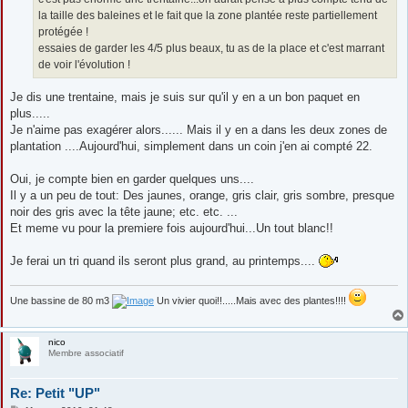
la taille des baleines et le fait que la zone plantée reste partiellement
protégée !
essaies de garder les 4/5 plus beaux, tu as de la place et c'est marrant
de voir l'évolution !
Je dis une trentaine, mais je suis sur qu'il y en a un bon paquet en
plus.....
Je n'aime pas exagérer alors...... Mais il y en a dans les deux zones de
plantation ....Aujourd'hui, simplement dans un coin j'en ai compté 22.
Oui, je compte bien en garder quelques uns....
Il y a un peu de tout: Des jaunes, orange, gris clair, gris sombre, presque
noir des gris avec la tête jaune; etc. etc. ...
Et meme vu pour la premiere fois aujourd'hui...Un tout blanc!!
Je ferai un tri quand ils seront plus grand, au printemps....
Une bassine de 80 m3
Un vivier quoi!!.....Mais avec des plantes!!!!
nico
Membre associatif
Re: Petit "UP"