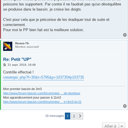
poissons les supportent. Par contre il ne faudrait pas qu'un déséquilibre
se produise dans le bassin. je croise les doigts.
C'est pour cela que je préconise de les éradiquer tout de suite et
correctement.
Pour moi le PP bien fait est la meilleure solution.
Revers-76-
Membre associatif
Re: Petit "UP"
M
21 sept. 2019, 16:48
e
s
Contrôle effectué !
s
viewtopic.php?f=30&t=5795&p=103735#p103735
a
g
e
Mon premier bassin de 3m3
http://www.forum-bassin.com/forum/view ... de+bonheur
Mon agrandissement pour passer à 11m3
http://www.forum-bassin.com/forum/view ... e+3m3+à+11
1
2
Suivante
18 messages
Aller à