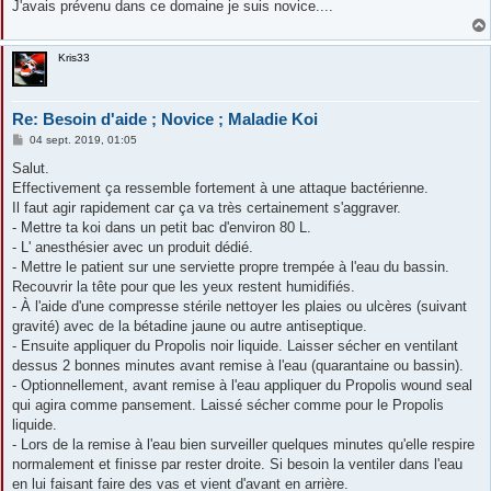
J'avais prévenu dans ce domaine je suis novice....
Kris33
Re: Besoin d'aide ; Novice ; Maladie Koi
M
04 sept. 2019, 01:05
e
s
Salut.
s
Effectivement ça ressemble fortement à une attaque bactérienne.
a
g
Il faut agir rapidement car ça va très certainement s'aggraver.
e
- Mettre ta koi dans un petit bac d'environ 80 L.
- L' anesthésier avec un produit dédié.
- Mettre le patient sur une serviette propre trempée à l'eau du bassin.
Recouvrir la tête pour que les yeux restent humidifiés.
- À l'aide d'une compresse stérile nettoyer les plaies ou ulcères (suivant
gravité) avec de la bétadine jaune ou autre antiseptique.
- Ensuite appliquer du Propolis noir liquide. Laisser sécher en ventilant
dessus 2 bonnes minutes avant remise à l'eau (quarantaine ou bassin).
- Optionnellement, avant remise à l'eau appliquer du Propolis wound seal
qui agira comme pansement. Laissé sécher comme pour le Propolis
liquide.
- Lors de la remise à l'eau bien surveiller quelques minutes qu'elle respire
normalement et finisse par rester droite. Si besoin la ventiler dans l'eau
en lui faisant faire des vas et vient d'avant en arrière.