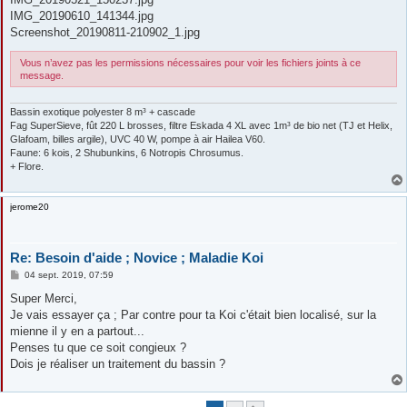
IMG_20190610_141344.jpg
Screenshot_20190811-210902_1.jpg
Vous n’avez pas les permissions nécessaires pour voir les fichiers joints à ce
message.
Bassin exotique polyester 8 m³ + cascade
Fag SuperSieve, fût 220 L brosses, filtre Eskada 4 XL avec 1m³ de bio net (TJ et Helix,
Glafoam, billes argile), UVC 40 W, pompe à air Hailea V60.
Faune: 6 kois, 2 Shubunkins, 6 Notropis Chrosumus.
+ Flore.
jerome20
Re: Besoin d'aide ; Novice ; Maladie Koi
M
04 sept. 2019, 07:59
e
s
Super Merci,
s
Je vais essayer ça ; Par contre pour ta Koi c'était bien localisé, sur la
a
g
mienne il y en a partout...
e
Penses tu que ce soit congieux ?
Dois je réaliser un traitement du bassin ?