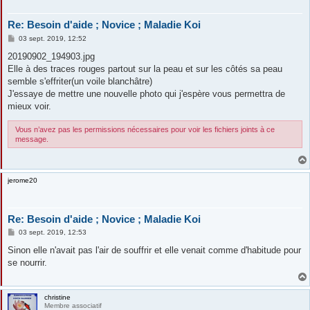
Re: Besoin d'aide ; Novice ; Maladie Koi
M
03 sept. 2019, 12:52
e
s
20190902_194903.jpg
s
Elle à des traces rouges partout sur la peau et sur les côtés sa peau
a
g
semble s'effriter(un voile blanchâtre)
e
J'essaye de mettre une nouvelle photo qui j'espère vous permettra de
mieux voir.
Vous n’avez pas les permissions nécessaires pour voir les fichiers joints à ce
message.
jerome20
Re: Besoin d'aide ; Novice ; Maladie Koi
M
03 sept. 2019, 12:53
e
s
Sinon elle n'avait pas l'air de souffrir et elle venait comme d'habitude pour
s
se nourrir.
a
g
e
christine
Membre associatif