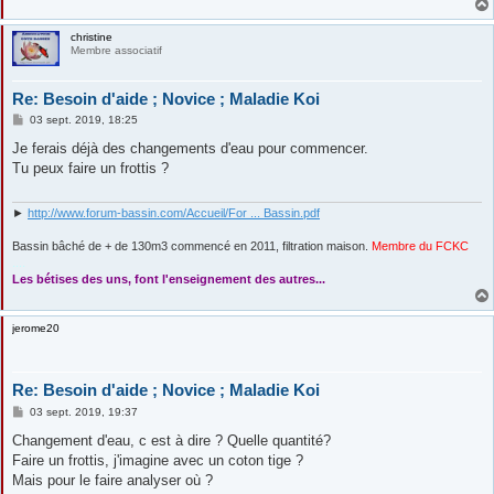
christine
Membre associatif
Re: Besoin d'aide ; Novice ; Maladie Koi
M
03 sept. 2019, 18:25
e
s
Je ferais déjà des changements d'eau pour commencer.
s
Tu peux faire un frottis ?
a
g
e
►
http://www.forum-bassin.com/Accueil/For ... Bassin.pdf
Bassin bâché de + de 130m3 commencé en 2011, filtration maison.
Membre du FCKC
....
Les bétises des uns, font l'enseignement des autres...
jerome20
Re: Besoin d'aide ; Novice ; Maladie Koi
M
03 sept. 2019, 19:37
e
s
Changement d'eau, c est à dire ? Quelle quantité?
s
Faire un frottis, j'imagine avec un coton tige ?
a
g
Mais pour le faire analyser où ?
e