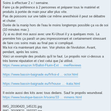
Soins à effectuer 2 x / semaine.
Faire ça de préférence à 2 personnes et préparer tous le matériel et
produits à portée de main pour aller plus vite.
Pas de poissons sur une table car même anesthésié il peut se débattre
et chuter.
Durée de la manip hors de l'eau le moins longtemps possible ça va de soi
(10 minutes max.).
J'y ai eu droit moi aussi avec une Ki-Utsuri il y a quelques mois. La
première fois ça paraît un peu impressionnant et certainement stressant
de faire ces soins mais au final pas si compliqué.
Ma koi n'a maintenant plus rien. Voir photos de l'évolution. Avant,
pendant, après les soins.
Voici un exemple des produits qu'il te faut. Le propolis noir ci-dessus a
très bonne réputation et c'est celui que j'ai utilisé.
https://www.amazon.fr/Ballot-Flurin-Ext ... merReviews
https://www.bassin-baignade.eu/fr/koi-d ... octor.html
https://www.bassin-baignade.eu/fr/house ... -kata.html
Il existe aussi des kits avec tous dedans. Sauf le propolis woundseal.
https://www.boutique-bassin.fr/soins/33 ... mmens.html
IMG_20190420_145131.jpg
IMG_20190521_150237.jpg