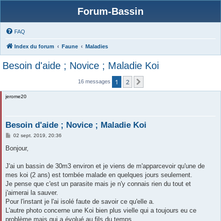
Forum-Bassin
FAQ
Index du forum
Faune
Maladies
Besoin d'aide ; Novice ; Maladie Koi
1
2
Suivante
16 messages
jerome20
Besoin d'aide ; Novice ; Maladie Koi
M
02 sept. 2019, 20:36
e
s
Bonjour,
s
a
g
J'ai un bassin de 30m3 environ et je viens de m'apparcevoir qu'une de
e
mes koi (2 ans) est tombée malade en quelques jours seulement.
Je pense que c'est un parasite mais je n'y connais rien du tout et
j'aimerai la sauver.
Pour l'instant je l'ai isolé faute de savoir ce qu'elle a.
L'autre photo concerne une Koi bien plus vielle qui a toujours eu ce
problème mais qui a évolué au fils du temps.