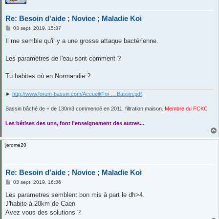
Re: Besoin d'aide ; Novice ; Maladie Koi
M
03 sept. 2019, 15:37
e
s
Il me semble qu'il y a une grosse attaque bactérienne.
s
a
g
Les paramètres de l'eau sont comment ?
e
Tu habites où en Normandie ?
►
http://www.forum-bassin.com/Accueil/For ... Bassin.pdf
Bassin bâché de + de 130m3 commencé en 2011, filtration maison.
Membre du FCKC
....
Les bétises des uns, font l'enseignement des autres...
jerome20
Re: Besoin d'aide ; Novice ; Maladie Koi
M
03 sept. 2019, 16:36
e
s
Les parametres semblent bon mis à part le dh>4.
s
J'habite à 20km de Caen
a
g
Avez vous des solutions ?
e