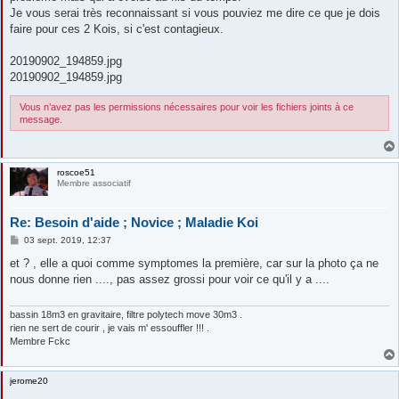
Je vous serai très reconnaissant si vous pouviez me dire ce que je dois
faire pour ces 2 Kois, si c'est contagieux.
20190902_194859.jpg
20190902_194859.jpg
Vous n’avez pas les permissions nécessaires pour voir les fichiers joints à ce
message.
roscoe51
Membre associatif
Re: Besoin d'aide ; Novice ; Maladie Koi
M
03 sept. 2019, 12:37
e
s
et ? , elle a quoi comme symptomes la première, car sur la photo ça ne
s
nous donne rien ...., pas assez grossi pour voir ce qu'il y a ....
a
g
e
bassin 18m3 en gravitaire, filtre polytech move 30m3 .
rien ne sert de courir , je vais m' essouffler !!! .
Membre Fckc
jerome20